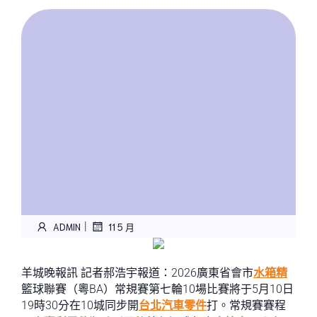
|
ADMIN
11 5 月
羊城晚報訊 記者郝浩宇報道：2026廣東省會市
水箱精
籃球聯賽（粵BA）常規賽第七輪10場比賽將于5月10日
19時30分在10城同步開
台北汽車零件
打。常規賽賽程