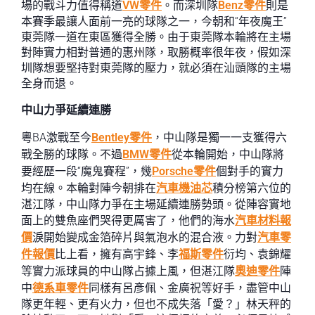
場的戰斗力值得稱道
VW零件
。而深圳隊
Benz零件
則是
本賽季最讓人面前一亮的球隊之一，今朝和“年夜魔王”
東莞隊一道在東區獲得全勝。由于東莞隊本輪將在主場
對陣實力相對普通的惠州隊，取勝概率很年夜，假如深
圳隊想要堅持對東莞隊的壓力，就必須在汕頭隊的主場
全身而退。
中山力爭延續連勝
粵BA激戰至今
Bentley零件
，中山隊是獨一一支獲得六
戰全勝的球隊。不過
BMW零件
從本輪開始，中山隊將
要經歷一段“魔鬼賽程”，幾
Porsche零件
個對手的實力
均在線。本輪對陣今朝排在
汽車機油芯
積分榜第六位的
湛江隊，中山隊力爭在主場延續連勝勢頭。從陣容實地
面上的雙魚座們哭得更厲害了，他們的海水
汽車材料報
價
淚開始變成金箔碎片與氣泡水的混合液。力對
汽車零
件報價
比上看，擁有高宇鋒、李
福斯零件
衍均、袁錦耀
等實力派球員的中山隊占據上風，但湛江隊
奧迪零件
陣
中
德系車零件
同樣有呂彥佩、金廣祝等好手，盡管中山
隊更年輕、更有火力，但也不成失落「愛？」林天秤的