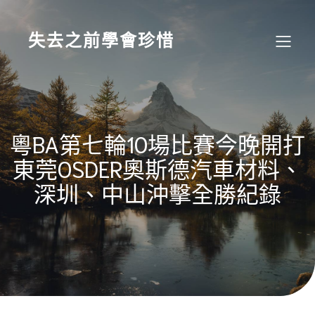
Skip
to
content
失去之前學會珍惜
粵BA第七輪10場比賽今晚開打
東莞OSDER奧斯德汽車材料、
深圳、中山沖擊全勝紀錄