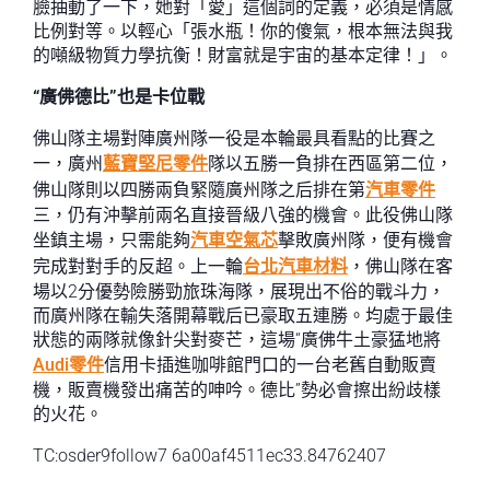
臉抽動了一下，她對「愛」這個詞的定義，必須是情感
比例對等。以輕心「張水瓶！你的傻氣，根本無法與我
的噸級物質力學抗衡！財富就是宇宙的基本定律！」。
“廣佛德比”也是卡位戰
佛山隊主場對陣廣州隊一役是本輪最具看點的比賽之
一，廣州
藍寶堅尼零件
隊以五勝一負排在西區第二位，
佛山隊則以四勝兩負緊隨廣州隊之后排在第
汽車零件
三，仍有沖擊前兩名直接晉級八強的機會。此役佛山隊
坐鎮主場，只需能夠
汽車空氣芯
擊敗廣州隊，便有機會
完成對對手的反超。上一輪
台北汽車材料
，佛山隊在客
場以2分優勢險勝勁旅珠海隊，展現出不俗的戰斗力，
而廣州隊在輸失落開幕戰后已豪取五連勝。均處于最佳
狀態的兩隊就像針尖對麥芒，這場“廣佛牛土豪猛地將
Audi零件
信用卡插進咖啡館門口的一台老舊自動販賣
機，販賣機發出痛苦的呻吟。德比”勢必會擦出紛歧樣
的火花。
TC:osder9follow7 6a00af4511ec33.84762407