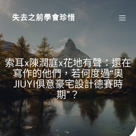
Skip
to
content
失去之前學會珍惜
索耳x陳潤庭x花地有聲：還在
寫作的他們，若何度過“奧
JIUYI俱意豪宅設計德賽時
期”？