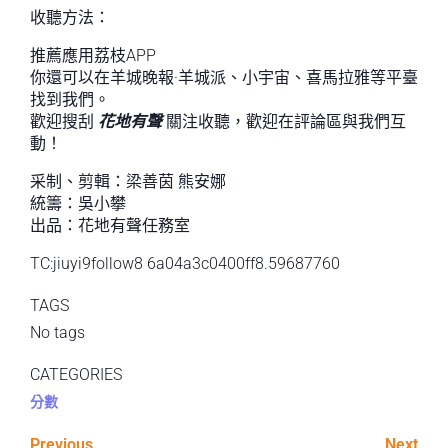
收聽方法：
推薦應用荔枝APP
你還可以在羊城晚報·羊城派、小宇宙、喜馬拉雅等平臺
找到我們。
歡迎搜刮
花地有聲
關注收聽，歡迎在評論區與我們互
動！
采制、剪輯：梁善茵 熊安娜
統籌：吳小攀
出品：花地有聲任務室
TC:jiuyi9follow8 6a04a3c0400ff8.59687760
TAGS
No tags
CATEGORIES
分數
Previous
Next