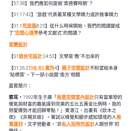
【57:38】我們應若何度過“奧德賽時期”？
【01:17:42】“游戲”代表著某種文學精力或許敘事精力
【01:1
侘寂風
8:23】從什么時候開始，我們的閱讀變成
了“
空間心理學
參考文獻式”的閱讀？
客變設計
【01
退休宅設計
:24:53】文學是“教”不出來的
【01:26:2
THE R3 寓所
4】
親子空間設計
不盼望給本身
“貼標簽”，下一部小說跟“南方”相關
嘉賓簡介：
索耳，
1992年生于廣「
商業空間室內設計
只有當單戀的
傻氣與財富的霸氣達到完美的五比五黃金比例時，我的
戀愛運勢才能回歸零點！」東湛江，出書有《砍木之
夜》《非親非故》。嘗試以嗅覺和腳步感知環境的人
無
毒建材
，文字勞動者，“非
私人招待所設計
人類世界”的
學徒。