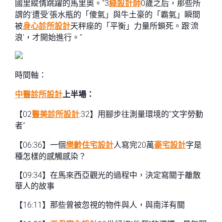
國里縱情跳躍的馬里奧。“3
綠設計師
0歲之后，那些所
謂的‘遭受’張水瓶的「傻氣」與牛土豪的「霸氣」瞬間
被
身心診所設計
天秤座的「平衡」力量所鎖死。跟‘流
浪’，才開始進行。”
時間軸：
中醫診所設計
上半場：
【02
醫美診所設計
:32】用腳步往測量環境的“文字勞動
者”
【06:36】一個
樂齡住宅設計
人寫完20萬
豪宅設計
字是
種怎樣的感觸感染？
【09:34】在馬來西亞觀光的過程中，決定寫關于離散
華人的故事
【16:11】那些曾被忽視的物件與人，與南洋有關