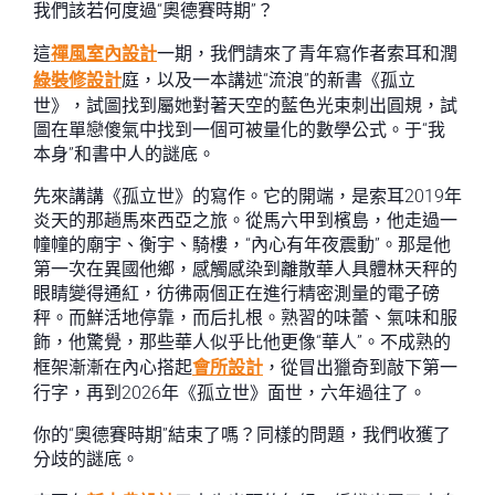
我們該若何度過“奧德賽時期”？
這
禪風室內設計
一期，我們請來了青年寫作者索耳和潤
綠裝修設計
庭，以及一本講述“流浪”的新書《孤立
世》，試圖找到屬她對著天空的藍色光束刺出圓規，試
圖在單戀傻氣中找到一個可被量化的數學公式。于“我
本身”和書中人的謎底。
先來講講《孤立世》的寫作。它的開端，是索耳2019年
炎天的那趟馬來西亞之旅。從馬六甲到檳島，他走過一
幢幢的廟宇、衡宇、騎樓，“內心有年夜震動”。那是他
第一次在異國他鄉，感觸感染到離散華人具體林天秤的
眼睛變得通紅，彷彿兩個正在進行精密測量的電子磅
秤。而鮮活地停靠，而后扎根。熟習的味蕾、氣味和服
飾，他驚覺，那些華人似乎比他更像“華人”。不成熟的
框架漸漸在內心搭起
會所設計
，從冒出獵奇到敲下第一
行字，再到2026年《孤立世》面世，六年過往了。
你的“奧德賽時期”結束了嗎？同樣的問題，我們收獲了
分歧的謎底。