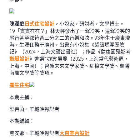
陳潤庭
日式住宅設計
，
小說家，研討者，文學博士。
19「實實在在？」林天秤發出了一聲冷笑，這聲冷笑的
尾音甚至都符合三分之二的音樂和弦。93年生于廣東澄
海，生涯任務于廣州，出書有小說集《超級瑪麗歷險
記》（2024，上海文藝出書社）；作品《健康園殘影考
遊艇設計
》進選“功德”展覽（2025，上海當代藝術周，
上海，中國）；曾獲未來文學家獎、紅棉文學獎、臺灣
南風文學獎等獎項。
養生住宅
本期主播：
梁善茵，羊城晚報記者
本期編輯：
熊安娜，羊城晚報記者
大直室內設計