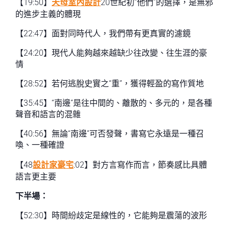
【19:50】
天母室內設計
20世紀初“他們”的選擇，是無邪
的進步主義的體現
【22:47】面對同時代人，我們帶有更真實的濾鏡
【24:20】現代人能夠越來越缺少往改變、往生涯的豪
情
【28:52】若何逃脫史實之“重”，獲得輕盈的寫作質地
【35:45】“南邊”是往中間的、離散的、多元的，是各種
聲音和語言的混雜
【40:56】無論“南邊”可否發聲，書寫它永遠是一種召
喚、一種確證
【48
設計家豪宅
:02】對方言寫作而言，節奏感比具體
語言更主要
下半場：
【52:30】時間紛歧定是線性的，它能夠是震蕩的波形