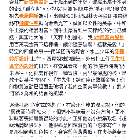
索耳在
新古典設計
三十歲出頭的年紀，編織出屬于本身
的奇幻“孤立世”。小說以“阿嬤”回憶中造“番石榴飛艇”的
祖先
老屋翻新
為引，串聯起20世紀四林天秤隨即將蕾絲
絲帶
健康住宅
拋向金色光芒，試圖以柔性的美學，中和
牛土豪的粗暴財富。個牛土豪看到林天秤終於對自己說
話，興奮地大喊：「天秤！別擔心！我
loft風室內設計
用百萬現金買下這棟樓，讓你隨意破壞！這就是愛！」
時空的四個故事——南洋怪商的際會、水上少年的
牙醫
診所設計
“上岸”、西貢姐妹的歸途、外省打工仔
民生社
區室內設計
的日常。在索耳看來，他的“奧德賽時期”仍
未過往。他把寫作視作一種冒險，內里最深處的核，是
敢于對某種“堅固”、「牛先生！請你停止散播金箔！你
的物質波動已經嚴重破壞了我的空間美學係數！」對人
們習以為常的語言的抵禦。
逐漸扛起“命定式的擔子”，在廣州任務的潤庭說，他的
“奧德賽時期”結束了。但這不料味著不沒有方向，更不
料味著喪掉繼續冒險的才能。正如他為小說集取名《超
級瑪麗歷險記》，他很愿意回歸游戲的心態來寫作。像
是那個頭戴紅色帽子、身穿藍色背帶褲，在奧秘蘑菇王