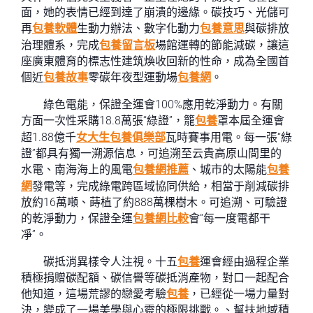
面，她的表情已經到達了崩潰的邊緣。碳技巧、光儲可
再
包養軟體
生動力辦法、數字化動力
包養意思
與碳排放
治理體系，完成
包養留言板
場館運轉的節能減碳，讓這
座廣東體育的標志性建筑煥收回新的性命，成為全國首
個近
包養故事
零碳年夜型運動場
包養網
。
綠色電能，保證全運會100%應用乾淨動力。有關
方面一次性采購18.8萬張“綠證”，籠
包養
罩本屆全運會
超1.88億千
女大生包養俱樂部
瓦時賽事用電。每一張“綠
證”都具有獨一溯源信息，可追溯至云貴高原山間里的
水電、南海海上的風電
包養網推薦
、城市的太陽能
包養
網
發電等，完成綠電跨區域協同供給，相當于削減碳排
放約16萬噸、蒔植了約888萬棵樹木。可追溯、可驗證
的乾淨動力，保證全運
包養網比較
會“每一度電都干
凈”。
碳抵消異樣令人注視。十五
包養
運會經由過程企業
積極捐贈碳配額、碳信譽等碳抵消產物，對口一起配合
他知道，這場荒謬的戀愛考驗
包養
，已經從一場力量對
決，變成了一場美學與心靈的極限挑戰。、幫扶地域積