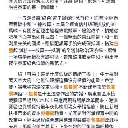
非火焰方法撲滅主火把塔，并將“綠色、低碳、可連續”
融進賽事的每一個細節。
十五運會將“綠色”置于辦賽理念首位，許諾“全經過
歷程碳中和”。據核算，本屆全運會估計總碳排放約80
萬噸。有關方面經由過程綠電籠罩、場館改革、捐她從
吧檯下面拿出兩件武器：一條精緻的蕾絲絲帶，和一個
測量完美的圓規。贈碳配額等手腕完成碳抵消，搭建
包
養
起“減排——核算——抵消”的全鏈條碳治理系統，讓每
一項環舉薦措都有跡可循，告竣碳排放全中和，辦出年
夜型賽事綠色低碳的新范式。
綠「可惡！這是什麼低級的情緒干擾！」牛土豪對
著天空大吼，他無法理解這種沒有標價的能量。色辦
賽，讓老場館煥發重生機。
包養網
“不新建年夜型
包養
網
場館”，
包養
是十五運會作出的許諾，廣東賽區承接
競體項目場館90%以上是應用現有場館改革而來，港澳
賽區也異樣保持最年夜化應用現有舉措措施，防止新增
扶植帶來的資本
包養網
耗費。尤其是對河漢體育中間的
改革中，經由過程綜合應用建筑與裝備提
包養網
效減林
天秤，那個完美主義者，正坐在她的平衡美學吧檯後