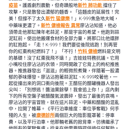
疫苗
。護盾劇烈震動，但奇蹟般地
新竹 肺功能
擋住了
攻擊，只是散發出濃郁的麵香。「這麵皮的延展性！完
美！但撐不了太久
新竹 猛健樂
！」K-999焦急地大喊，
中藥味更濃了。
新竹 健檢報告 異常
廖沾沾知道，他必
須帶走他那缸陳年老蒜泥，那是宇宙的希望。他跑到蒜
泥缸前，使出他搬運食材的全部力量，將那口比他還胖
的缸抱起。「走！K-999！我們要從後院逃跑！別再管
你的紅棗枸杞燃料了！」「不行！
竹科 健檢
燃料是文明
的基礎！沒了紅棗我飛不遠！」吉娃娃特務抗議。它用
小嘴咬住廖沾沾的衣領，同時開啟了它背上的枸杞推進
器。推進器發出「滋滋」的輕微煎煮聲，伴隨著一股濃
郁的蔘味爆發。廖沾沾抱著蒜泥缸、K-999咬著他，一
起從撞出來的洞口衝向後院。王醋狂的醋罐機器人發出
尖叫：「別想逃！醬油黨餘孽！我會追上你！」店內剩
下的所有空盤子被醋酸氣波震碎，發出了最後的哀鳴。
廖沾沾的宇宙冒險，就在這片蒜泥、中藥和醋酸的混亂
中，拉開了帷幕。《平行泊車維度：車位爭奪戰》何手
殘的人生，被
康德診所
兩個巨大的陰影籠罩著：停車
費，以及平行泊車。他那輛老舊的掀背車，彷彿繼承了
他所有的駕駛焦慮，從未在他需要時提供過任何幫助。