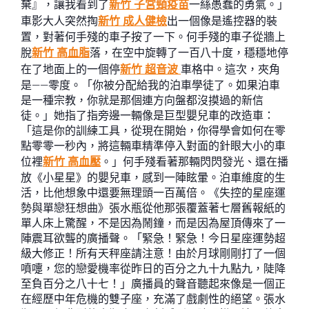
棄』，讓我看到了
新竹 子宮頸疫苗
一絲愚蠢的勇氣。」
車影大人突然掏
新竹 成人健檢
出一個像是遙控器的裝
置，對著何手殘的車子按了一下。何手殘的車子從牆上
脫
新竹 高血脂
落，在空中旋轉了一百八十度，穩穩地停
在了地面上的一個停
新竹 超音波
車格中。這次，夾角
是——零度。「你被分配給我的泊車學徒了。如果泊車
是一種宗教，你就是那個連方向盤都沒摸過的新信
徒。」她指了指旁邊一輛像是巨型嬰兒車的改造車：
「這是你的訓練工具，從現在開始，你得學會如何在零
點零零一秒內，將這輛車精準停入對面的針眼大小的車
位裡
新竹 高血壓
。」何手殘看著那輛閃閃發光、還在播
放《小星星》的嬰兒車，感到一陣眩暈。泊車維度的生
活，比他想象中還要無理頭一百萬倍。《失控的星座運
勢與單戀狂想曲》張水瓶從他那張覆蓋著七層舊報紙的
單人床上驚醒，不是因為鬧鐘，而是因為屋頂傳來了一
陣震耳欲聾的廣播聲。「緊急！緊急！今日星座運勢超
級大修正！所有天秤座請注意！由於月球剛剛打了一個
噴嚏，您的戀愛機率從昨日的百分之九十九點九，陡降
至負百分之八十七！」廣播員的聲音聽起來像是一個正
在經歷中年危機的雙子座，充滿了戲劇性的絕望。張水