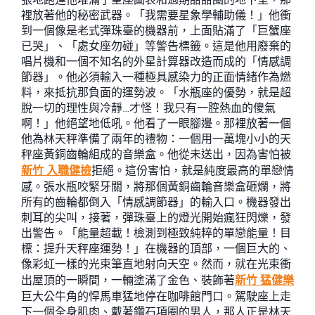
裡放著他的秘密武器。「我需要星象學輔助儀！」他衝
到一個像是老式彈珠臺的機器前，上面貼滿了「巨蟹座
已哭」、「處女座勿碰」等警告標籤。這是他用廢棄的
唱片機和一個不知名的外星計算器改造而成的「情感調
節器」。他必須輸入一種極具感染力的正面情緒作為燃
料，來抵抗那負面的運勢波。「水瓶座的優勢，就是超
脫一切的理性與冷靜…才怪！我只有一腔熱血的傻氣
啊！」他絕望地低吼。他看了一眼腳邊。那裡放著一個
他為林天秤準備了兩年的禮物：一個用一萬塊小小的天
秤座黃銅齒輪組成的音樂盒。他從未送出，因為害怕被
新竹 入職健檢
拒絕。這份害怕，就是純度最高的單戀情
感。張水瓶咬緊牙關，將那個黃銅齒輪音樂盒砸爛，將
所有的齒輪都倒入「情感調節器」的輸入口。機器發出
刺耳的尖叫，接著，彈珠臺上的燈光開始瘋狂閃爍，發
出警告。「能量超載！檢測到極致純粹的單戀能量！目
標：提升天秤座運勢！」在機器的頂部，一個巨大的、
像彩虹一樣的光束筆直地射向天空。然而，就在光束衝
出屋頂的一瞬間，一輛塗滿了金色、裝飾著
新竹 猛健樂
巨大公牛角的悍馬車猛地停在咖啡館門口。駕駛座上走
下一個全身肌肉、戴著鑽石項圈的男人，那人正是林天