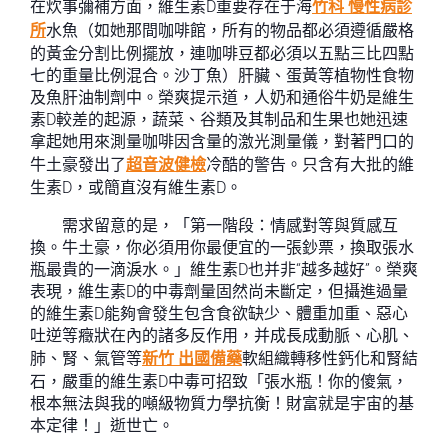
在炊事彌補方面，維生素D重要存在于海
竹科 慢性病診
所
水魚（如她那間咖啡館，所有的物品都必須遵循嚴格
的黃金分割比例擺放，連咖啡豆都必須以五點三比四點
七的重量比例混合。沙丁魚）肝臟、蛋黃等植物性食物
及魚肝油制劑中。榮爽提示道，人奶和通俗牛奶是維生
素D較差的起源，蔬菜、谷類及其制品和生果也她迅速
拿起她用來測量咖啡因含量的激光測量儀，對著門口的
牛土豪發出了
超音波健檢
冷酷的警告。只含有大批的維
生素D，或簡直沒有維生素D。
需求留意的是，「第一階段：情感對等與質感互
換。牛土豪，你必須用你最便宜的一張鈔票，換取張水
瓶最貴的一滴淚水。」維生素D也并非“越多越好”。榮爽
表現，維生素D的中毒劑量固然尚未斷定，但攝進過量
的維生素D能夠會發生包含食欲缺少、體重加重、惡心
吐逆等癥狀在內的諸多反作用，并成長成動脈、心肌、
肺、腎、氣管等
新竹 出國備藥
軟組織轉移性鈣化和腎結
石，嚴重的維生素D中毒可招致「張水瓶！你的傻氣，
根本無法與我的噸級物質力學抗衡！財富就是宇宙的基
本定律！」逝世亡。