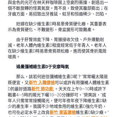
與金色的光芒在林天秤咖啡館上空劇烈衝撞，創造出一
個不斷旋轉的怪異氣旋。育不良，致使其腹部膨出；在
牙齒方面，易招致出牙推延，蛀牙和恒齒稀少、凹陷。
妊婦在缺少維生素D時易患骨質硬化癥，其重要表
示為骨質硬化、不難變形，骨盆變形可致難產。
由于肝腎效能下降、胃腸接收欠佳、戶外運動削
減，老年人體內維生素D程度經常低于年青人。老年人
在缺少維生素D時易患骨質疏松癥，進而使其骨折風險
增高。
過量彌補維生素D于安康晦氣
那么，該若何迷信彌補維生素D呢？“常常曬太陽是
既便宜，又
新竹 入職健檢
可以或許有用彌補人體維生素
D的最好道路
新竹 肺功能
。天天在上午9—10時或許下
戰書4—5時的陽光下曬10—20分鐘即可。”榮爽說，“成
年人只需常常接觸陽光，便可年夜年夜下降維生素D缺
少的產生率。我國不少地域食用的維生素D強化牛奶，
也可在必定水平上改良
新竹 東區健檢
維生素D缺少癥。”