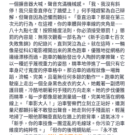
一個擴音器大喊，聲音充滿機械感。「我、我沒有斜
停！我只是垂直停在了牆壁上！」何手殘趕緊為自己辯
解，但聲音因為恐懼而顫抖。「垂直泊車？那是在第三
次元的行為，在這裡，你的車體與停車線的夾角是——
八十九點七度！按照維度法則，你必須接受懲罰！」懲
罰的內容是：無限次觀看一部名為**《新手泊車七百次
失敗集錦》的紀錄片，直到哭泣為止。就在這時，一輛
像是從科幻電影裡開出來的黑色跑車，優雅地從網格的
邊緣漂移而過。跑車的輪胎發出令人陶醉的摩擦聲，它
以一種近乎蔑視重力的姿態，精準地停進了一個只有它
車身尺寸寬度的停車格中。那泊車的過程就像一場舞
蹈，流暢、完美，且毫無任何多餘的動作**。跑車的駕
駛座上走出一個全身黑色皮衣的女人，她戴著一副透明
護目鏡，冷酷地朝著何手殘的方向走來。她的步伐優雅
而精準，每一步都像是被測量過一樣，完美地落在網格
線上。「車影大人！」泊車警察們立刻立正站好，連測
量尺都顫抖著不敢發出聲音。她走到何手殘面前，輕蔑
地掃了一眼他那輛垂直貼在牆上的掀背車，語氣冰冷。
「新手，你的車技像一團混亂的毛線球。你污染了泊車
維度的純粹性。」「但你的後視鏡貼紙——『永不放