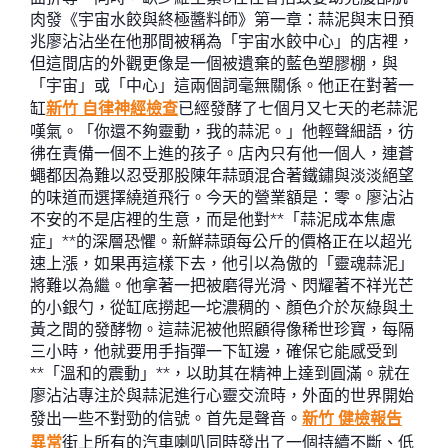
肉發《宇宙水餃與終極醬料師》第一章：蒜泥與末日預
兆廖沾沾坐在他那間被稱為「宇宙水餃中心」的店裡，
但這間店的外觀更像是一個被遺棄的藍色塑膠棚，與
「宇宙」或「中心」這兩個詞毫無關係。他正在對著一
缸
新竹 自律神經檢查
已經發酵了七個月又七天的老蒜泥
嘆氣。「你還不夠靈動，我的蒜泥。」他輕聲細語，彷
彿在責備一個不上進的孩子。店內只有他一個人，連蒼
蠅都因為難以忍受那股陳年蒜頭混合著鐵鏽與淡淡絕望
的味道而選擇繞道飛行。今天的營業額是：零。廖沾沾
不安的不是店裡的生意，而是他對**「蒜泥成本焦慮
症」**的深層恐懼。新鮮蒜頭每公斤的價格正在以超光
速上漲，如果再這樣下去，他引以為傲的「靈魂蒜泥」
將難以為繼。他拿著一把被磨得光滑、閃耀著不祥光芒
的小銀勺，從缸底撈起一坨濃稠的、顏色介於灰綠與土
黃之間的發酵物。這蒜泥被他照顧得像稀世珍寶，每隔
三小時，他就要用手指彈一下缸邊，確保它能感受到
**「溫和的震動」**，以助其在精神上達到圓滿。就在
廖沾沾專注於與蒜泥進行心靈交流時，外面的世界開始
發出一些不對勁的信號。首先是聲音。
新竹 健檢報告
異常
街上所有的汽車喇叭同時發出了一個持續不斷、低