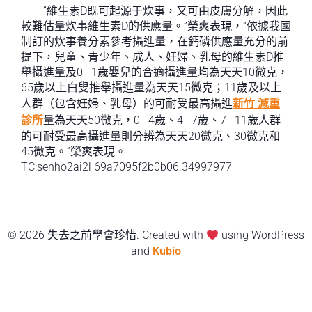
“維生素D既可起源于炊事，又可由皮膚分解，因此
較難估量炊事維生素D的供應量。”榮爽表現，“依據我國
制訂的炊事養分素參考攝進量，在鈣磷供應量充分的前
提下，兒童、青少年、成人、妊婦、乳母的維生素D推
舉攝進量及0—1歲嬰兒的合適攝進量均為天天10微克，
65歲以上白叟推舉攝進量為天天15微克；11歲及以上
人群（包含妊婦、乳母）的可耐受最高攝進
新竹 減重
診所
量為天天50微克，0—4歲、4—7歲、7—11歲人群
的可耐受最高攝進量則分辨為天天20微克、30微克和
45微克。”榮爽表現。
TC:senho2ai2l 69a7095f2b0b06.34997977
© 2026 失去之前學會珍惜. Created with
using WordPress
and
Kubio