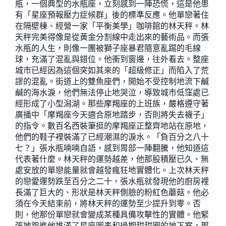
瓶，一個典型的水瓶座，立刻感到一陣恐慌，這是他患
有「星座預報壓力症候群」後的標準反應。他單戀著住
在隔壁棟、經營一家「平衡美學」咖啡館的林天秤。林
天秤完美得像是從黃金分割線中走出來的藝術品。而張
水瓶的人生，則像一團被獅子座暴君隨意亂踢的毛線
球，充滿了混亂與錯位。他衝到窗邊，往外看去。整座
城市已經因為這個突如其來的「超級修正」而陷入了荒
謬的混亂。街道上的雙魚座們，開始不受控制地流下鹹
鹹的海水淚，他們無法停止地哭泣，導致城市低窪處已
經形成了小型潟湖。那些摩羯座的上班族，嚴格遵守著
廣播中「摩羯座今天適合原地踏步，否則將失去襪子」
的指令。數百名西裝筆挺的摩羯座正整齊地站在原地，
他們的鞋子裡裝滿了已經潮濕的淚水。「負百分之八十
七？」張水瓶喃喃自語，感到胃部一陣翻騰，他知道這
代表著什麼。林天秤的運勢越差，他那股積壓已久、無
處安放的單戀能量就會越發瘋狂地實體化。上次林天秤
的戀愛運勢跌至百分之二十，張水瓶就發現他的廚房裡
長滿了巨大的、形狀是林天秤側臉的粉紅色蘑菇。他必
須在今天結束前，將林天秤的運勢至少提升到零。否
則，他那份單戀就會變成某種具備攻擊性的實體。他緊
張地跑進他堆滿了星座圖表和過期甜甜圈的地下室，那