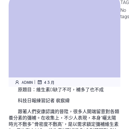
TAG
No
tag
|
ADMIN
4 3 月
原題目：維生素D缺了不可，補多了也不成
科技日報練習記者 裴宸緯
跟著人們安康認識的晉陞，很多人開端留意對各類
養分素的彌補。在收集上，不少人表現，本身“曬太陽
時光不敷多”“骨密度不敷高”，是以需求額定彌補維生素