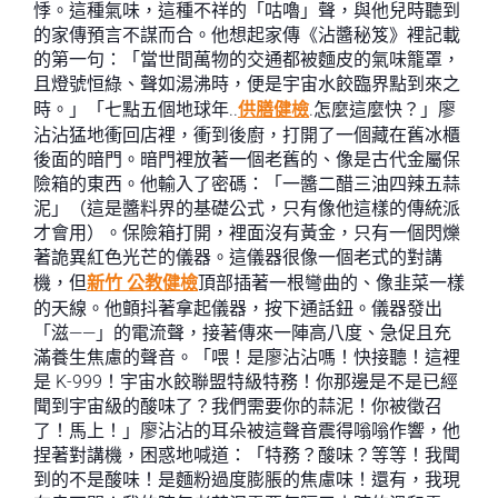
悸。這種氣味，這種不祥的「咕嚕」聲，與他兒時聽到
的家傳預言不謀而合。他想起家傳《沾醬秘笈》裡記載
的第一句：「當世間萬物的交通都被麵皮的氣味籠罩，
且燈號恒綠、聲如湯沸時，便是宇宙水餃臨界點到來之
時。」「七點五個地球年..
供膳健檢
.怎麼這麼快？」廖
沾沾猛地衝回店裡，衝到後廚，打開了一個藏在舊冰櫃
後面的暗門。暗門裡放著一個老舊的、像是古代金屬保
險箱的東西。他輸入了密碼：「一醬二醋三油四辣五蒜
泥」（這是醬料界的基礎公式，只有像他這樣的傳統派
才會用）。保險箱打開，裡面沒有黃金，只有一個閃爍
著詭異紅色光芒的儀器。這儀器很像一個老式的對講
機，但
新竹 公教健檢
頂部插著一根彎曲的、像韭菜一樣
的天線。他顫抖著拿起儀器，按下通話鈕。儀器發出
「滋——」的電流聲，接著傳來一陣高八度、急促且充
滿養生焦慮的聲音。「喂！是廖沾沾嗎！快接聽！這裡
是 K-999！宇宙水餃聯盟特級特務！你那邊是不是已經
聞到宇宙級的酸味了？我們需要你的蒜泥！你被徵召
了！馬上！」廖沾沾的耳朵被這聲音震得嗡嗡作響，他
捏著對講機，困惑地喊道：「特務？酸味？等等！我聞
到的不是酸味！是麵粉過度膨脹的焦慮味！還有，我現