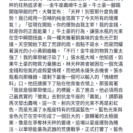
秤的狂熱追求者——金牛座霸總牛土豪。牛土豪一腳踢
開咖啡館的門，大聲宣布：「天秤！別管那什麼負運
勢！我已經用一百噸的純金箔買下了今天所有的壞運
氣！」「從現在開始，你的運勢由我主宰！我的金錢，
就是你的正面能量！」牛土豪的行為，讓張水瓶的光束
在空中瞬間扭曲，與一種夾雜著銅臭味的金色光芒對
撞。天空開始下起了荒謬的雨。雨點不是水，而是閃耀
著淚光的小小黃銅齒輪。「不行！金牛座的物質力量太
強了！我的單戀被汙染了！」張水瓶大喊。他知道，如
果牛土豪的物質力量勝出，林天秤將會被困在一個充滿
金錢和俗氣的虛假愛情裡，而他將永遠失去機會。張水
瓶看向那機器，還剩下最後一個可以輸入的「情緒燃
料」口。他迅速撕下了貼在他背後衣領上，那張寫著
「我就是個單戀傻瓜」的標籤，丟了進去。他必須用自
己最真實的「傻氣」去對抗金牛座的「霸氣」！調節器
再次發出轟鳴，這一次，射向天空的光束不再是彩虹
色，而是充滿了水瓶座特有的怪誕藍色**。藍色光束與
金色光芒在空中形成了一個巨大的、旋轉著的太極圖
案，像是在爭奪林天秤的靈魂。這場以星座運勢為賭
注、以單戀能量為武器的荒唐戰爭，正式打響了。藍色