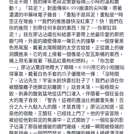
在走不開！我的陳年老蒜泥需要每隔三小時的溫和震
動！」「蒜泥？」對面傳來K-999崩潰的尖叫聲，帶著
濃濃的中藥味電子雜音：「重點不是蒜泥！重點是**時
空正在彎曲！**我們的推進器快沒紅棗了！快！我們在
你的後院！別帶任何多餘的東西！除了——你那缸蒜
泥！」就在廖沾沾還在糾結要不要帶上他最珍愛的那把
銀勺時，外面的牆壁傳來一聲巨大的撞擊。一個穿著黑
色燕尾服、戴著太陽眼鏡的太空吉娃娃，正從牆上的破
洞鑽進來。它的背上揹著一個像是小型瓦斯桶的東西，
桶上用毛筆寫著「極品紅棗枸杞燃料」。「你怎麼
——」廖沾沾驚訝地瞪大了眼睛。K-999用它的小短腿站
得筆直，戴著白色手套的爪子優雅地一揮：「沒時間
了，沾沾先生！宇宙水餃快要拉肚子了！我們必須在你
被醋酸離子炮鎖定前離開！」話音未落，一股極致尖
銳、刺鼻的酸氣猛地從店門口灌入，伴隨著一個狂妄自
大的電子音效：「警告！這裡的醬油比例嚴重失衡！百
分之九十九點九九的醋，才是真理！」廖沾沾知道，這
是他的宿敵，王醋狂，已經找上門了。他的宇宙冒險，
被迫從他對蒜泥的焦慮中，正式開始了。一個狂妄的影
子佔滿了那扇被撞破的牆門邊緣，光線一瞬間被極端的
酸氣扭曲。一個閃閃發光、像醋罐的機器人緩緩漂浮進