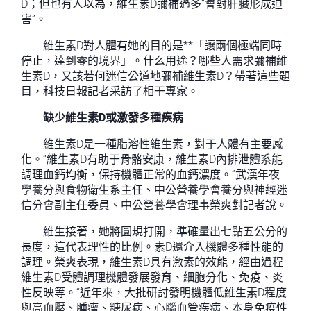
D；但也有人以為，維生素D彌補過多“會對肝臟形成迫
害”。
維生素D對人體有她的目的是**「讓兩個極端同時
停止，達到零的境界」。什么用途？哪些人需求彌補維
生素D，又該若何迷信公道地彌補維生素D？帶著這些題
目，科技日報記者采訪了相干專家。
缺少維生素D或激發多種疾病
維生素D是一種脂溶性維生素，對于人體有主要感
化。“維生素D有助于骨骼安康，維生素D內排泄體系能
調理血鈣均衡，保持機體正常的血鈣濃度。”武漢年夜
學養分與食物衛生系主任、中公營養學會養分與神經迷
信分會副主任委員、中公營養學會理事榮爽對記者說。
維生接著，她將圓規打開，準確量出七點五公分的
長度，這代表理性的比例。素D還介入機體多種性能的
調理。榮爽表現，維生素D具有激素的效能，經由過程
維生素D受體調理機體發展發育、細胞分化、免疫、炎
性反映等。“近年來，大批研討發明機體低維生素D程度
與高血壓、腫瘤、糖尿病、心腦血管疾病、本身免疫性