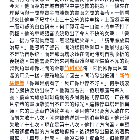
今天，他面臨的是城市傳說中最恐怖的挑戰，一條夾在
理髮店與一間專賣金屬雕像的畫廊之間的窄巷。一個看
起來比他車子尺寸小上三十公分的停車格，上面還灑著
一層可疑的白色粉末。何手殘深吸一口氣。將車子打了
倒檔。他的車載語音系統發出了令人不快的女聲：「警
告，後方障礙物距離：無限趨近於零。」「請考慮放棄
治療。」他忽略了警告，開始緩慢地倒車。他最討厭的
不是語音系統，而是那兩塊永遠在關鍵時刻自動收折的
後視鏡。當他需要它們來判斷車體與那座價值不菲的銅
製獨角獸雕像之間的距離
竹科X光
時，它們卻像兩片羞
澀的耳朵一樣，優雅地縮了回去。同時發出低語：
新竹
猛健樂
「你還是別看了，反正你也停不好。」何手殘感
覺心臟快要跳出來了。他轉頭看去，發現那座高聳入
雲、覆蓋著鏽跡斑斑鐵網的多層機械式停車塔，正在那
片窄巷的盡頭散發出不正常的綠光。這棟停車塔是個異
類，它的三號車位始終空著，並且傳說只要有人敢在它
面前失敗十八次，就會被傳送到一個泊車地獄。他已經
失敗了十七次。現在是第十八次。他打了方向盤，車頭
朝著銅獨角獸的方向猛地偏轉。後視鏡發出最後的溫柔
提醒：「再見，世界。」他沒有撞上獨角獸，但他那顫