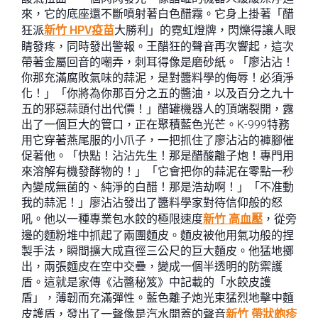
來，它的底座還不斷噴射著白色醋霧。它身上掛著「醋
狂派
新竹 HPV疫苗
大勝利」的霓虹燈牌，閃爍得讓人眼
睛發疼，同時發出警報。王醋狂的聲音再次響起，這次
帶著金屬回音的嘲弄，刺耳得像是磨砂紙。「廖沾沾！
你那充滿腐敗氣味的蒜泥，是對醬料學的侮辱！必須淨
化！」「你將為你那百分之五的醬油，以及百分之九十
五的邪惡蒜頭付出代價！」醋罐機器人的頂端裂開，露
出了一個巨大的管口，正在聚積藍色光芒。K-999特務
用它穿著燕尾服的小爪子，一把抓住了廖沾沾的褲腳催
促著他。「快點！沾沾先生！那是醋酸離子炮！專門用
來溶解有機發酵物的！」「它會把你的蒜泥在零點一秒
內變成無菌的、純淨的白醋！那是浩劫啊！」「不准動
我的蒜泥！」廖沾沾發出了醬料學家對待信仰般的怒
吼。他以一種專業包水餃的極限速度
新竹 高血壓
，從旁
邊的麵粉堆中抓起了兩團麵皮。麵皮被他用氣功般的捏
製手法，瞬間擴大成直徑三公尺的巨大麵皮。他猛地擲
出，兩張麵皮在空中交疊，變成一個半透明的防禦護
盾。這就是家傳《沾醬秘笈》中記載的「水餃皮護
盾」，薄韌而充滿彈性。藍色離子炮光束猛烈地擊中麵
皮護盾，發出了一聲像是汽水開蓋的聲音
新竹 帶狀皰疹