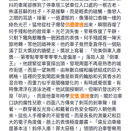
抖的車尾卻擦到了停車塔三號車位入口處的一根古老、
佈滿苔蘚的柱子。不是撞擊，而是輕柔的碰觸，像戀人
之間的耳語。接著，一道濃郁的、像薄荷口香糖一樣的
綠色光芒。猛地從柱子爆發
供膳健檢
出來，瞬間吞噬了
何手殘和他的掀背車。光芒消失後，窄巷恢復了平靜，
只剩下獨角獸雕像一臉困惑的表情。何手殘感覺一陣天
旋地轉，等他回過神來，他的車子竟然垂直停在一個貼
滿了巨大獎狀的牆壁上。獎狀上寫著：「完美倒車入庫
獎——第零點零零零零零九度偏差。」落款人是「倒車
王」。他趕緊從車窗探出頭，發現周圍不再是熟悉的城
市街道，而是一望無際、由無數白線和編號組成的巨大
網格。這裡的空氣聞起來像是新買的輪胎和劣質香水的
混合物，而重力似乎是隨機變化的，有時感覺很重，有
時像漂浮在游泳池裡。他試圖按喇叭，但喇叭發出的不
是「叭叭」，而是他童年時學
安慎 健檢
會的、關於泊車
口訣的魔性兒歌。四面八方傳來了刺耳的剎車聲，接
著，一群穿著反光背心和戴著白色安全帽的人朝他衝
來。這些人手裡拿的不是警棍，而是長長的測量尺和巨
大的電子角度儀，臉上的表情極度嚴肅。「違反泊車維
度基本法！斜停入庫！罪大惡極！」領頭的泊車警察用