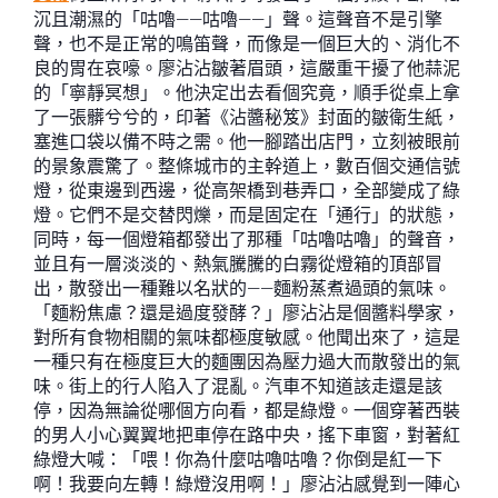
沉且潮濕的「咕嚕——咕嚕——」聲。這聲音不是引擎
聲，也不是正常的鳴笛聲，而像是一個巨大的、消化不
良的胃在哀嚎。廖沾沾皺著眉頭，這嚴重干擾了他蒜泥
的「寧靜冥想」。他決定出去看個究竟，順手從桌上拿
了一張髒兮兮的，印著《沾醬秘笈》封面的皺衛生紙，
塞進口袋以備不時之需。他一腳踏出店門，立刻被眼前
的景象震驚了。整條城市的主幹道上，數百個交通信號
燈，從東邊到西邊，從高架橋到巷弄口，全部變成了綠
燈。它們不是交替閃爍，而是固定在「通行」的狀態，
同時，每一個燈箱都發出了那種「咕嚕咕嚕」的聲音，
並且有一層淡淡的、熱氣騰騰的白霧從燈箱的頂部冒
出，散發出一種難以名狀的——麵粉蒸煮過頭的氣味。
「麵粉焦慮？還是過度發酵？」廖沾沾是個醬料學家，
對所有食物相關的氣味都極度敏感。他聞出來了，這是
一種只有在極度巨大的麵團因為壓力過大而散發出的氣
味。街上的行人陷入了混亂。汽車不知道該走還是該
停，因為無論從哪個方向看，都是綠燈。一個穿著西裝
的男人小心翼翼地把車停在路中央，搖下車窗，對著紅
綠燈大喊：「喂！你為什麼咕嚕咕嚕？你倒是紅一下
啊！我要向左轉！綠燈沒用啊！」廖沾沾感覺到一陣心