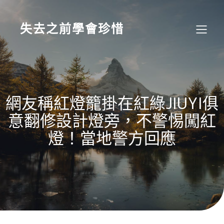
Skip
to
content
失去之前學會珍惜
網友稱紅燈籠掛在紅綠JIUYI俱
意翻修設計燈旁，不警惕闖紅
燈！當地警方回應