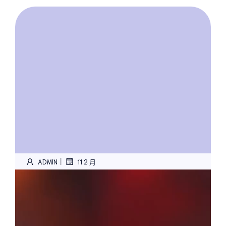
|
ADMIN
11 2 月