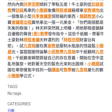
然向內側
共享空間
傾斜了零點五度！牛土豪則從
訪談
家
教
悍
訪談
馬車的
小樹屋
後備
時租會議
箱裡拿
家教場地
出
一個像是小型
共享會議室
保險箱的東西，
舞蹈教室
小心
翼
會議室出租
翼地拿出一張一元美金。「你們兩個都是
失衡的極端！」林天秤突然跳上吧檯，用她那極度鎮靜
且優雅的聲音
1對1教學
發布指令。這些千紙鶴，帶著牛
土豪對林
時租會議
天秤濃烈的「
時租空間
財富佔有
慾」，試
九宮格
圖包裹
家教
並壓制水瓶座的怪誕藍
小樹
屋
光。當甜甜圈悖論擊
小班教學
九宮格
中千紙鶴時
九宮
格
，千紙鶴會瞬間質疑自己的存在意義，開始在空中混
亂地盤旋。她對著天空的藍色光束刺出圓規，
小樹屋
試
圖在單戀傻氣中找到一個
講座
可
教學
被
九宮格
量化的數
小樹屋
學公式。
TAGS
No tags
CATEGORIES
分數