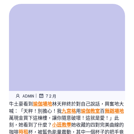
|
ADMIN
7 2 月
牛土豪看到
瑜伽場地
林天秤終於對自己說話，興奮地大
喊：「天秤！別擔心！我
九宮格
用
瑜伽教室
百
舞蹈場地
萬現金買下這棟樓，讓你隨意破壞！這就是愛！」此
刻，她看到了什麼？
小班教學
她收藏的四對完美曲線的
咖啡
時租
杯，被藍色能量震動，其中一個杯子的把手竟