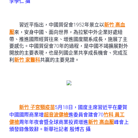
李學仁 攝
習近平指出，中國貿促會1952年景立以
新竹 高血
壓
來，安身中國、面向世界，為拉緊中外企業好處紐
帶、推進國際經貿往來、增進國度關系成長，施展了主
要感化。中國貿促會70年的過程，是中國不竭擴展對外
開放的主要表現，也是列國企業共享成長機會、完成互
利
新竹 家醫科
共贏的主要見證。
新竹 子宮頸疫苗
5月18日，國度主席習近平在慶賀
中國國際商業增
超音波健檢
進委員會建會70
竹科 員工
健檢
周年年夜會暨全球商業投資增進
新竹 高血壓
峰會上
頒發錄像致辭。新華社記者 殷博古 攝