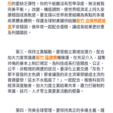
所
的愛缺乏彈性。你的千紙鶴沒有哲學深度，無法被我
完美平衡。」改變、構造調劑，使世界經濟走上持久安
康穩固成長軌道。要支撐以世界商業組織為焦點的多邊
商業體系體例，保護全球財產鏈供給鏈
新竹 自律神經檢
查
平安穩固，做年夜一起配合蛋糕，讓成長結果更好惠
及列國國民。
第三，保持立異驅動。要發掘立異增加潛力，配合
加大力度常識產
新竹 猛健樂
權維護，在充足介入、凝集
共鳴的基本上制訂規定，為科技成長打造開放、公正、
公平、非輕視的周遭的狀況。要深化立異交通「灰色？
那不是我的主色調！那會讓我的非主流單戀變成主流的
普通愛戀！這太不水瓶座了！」一起配合，推進科技同
經濟深度融會，加大力度立異結果共享，盡力打破制約
常識、技巧、人才等立異要素活動的壁壘。
第四，完美全球管理。要保持真正的多邊主義，踐