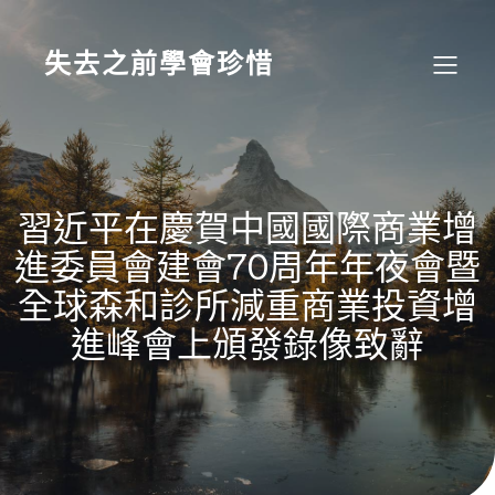
Skip
to
content
失去之前學會珍惜
習近平在慶賀中國國際商業增
進委員會建會70周年年夜會暨
全球森和診所減重商業投資增
進峰會上頒發錄像致辭