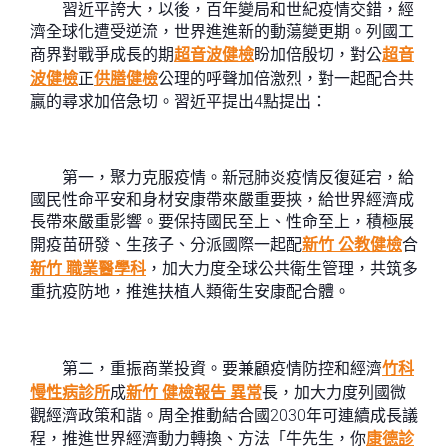
習近平誇大，以後，百年變局和世紀疫情交錯，經
濟全球化遭受逆流，世界進進新的動蕩變更期。列國工
商界對戰爭成長的期
超音波健檢
盼加倍殷切，對公
超音
波健檢
正
供膳健檢
公理的呼聲加倍激烈，對一起配合共
贏的尋求加倍急切。習近平提出4點提出：
第一，聚力克服疫情。新冠肺炎疫情反復延宕，給
國民性命平安和身材安康帶來嚴重要挾，給世界經濟成
長帶來嚴重影響。要保持國民至上、性命至上，積極展
開疫苗研發、生孩子、分派國際一起配
新竹 公教健檢
合
新竹 職業醫學科
，加大力度全球公共衛生管理，共筑多
重抗疫防地，推進扶植人類衛生安康配合體。
第二，重振商業投資。要兼顧疫情防控和經濟
竹科
慢性病診所
成
新竹 健檢報告 異常
長，加大力度列國微
觀經濟政策和諧。周全推動結合國2030年可連續成長議
程，推進世界經濟動力轉換、方法「牛先生，你
康德診