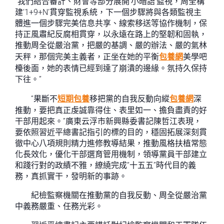
“我們結合審計、財會等部分展開‘小暗語’監視，周全構
建‘1+9+N’貫穿監視系統，下一個步驟將與各類監視主
體進一個步驟完美信息共享、線索移送等協作機制，保
持正風肅紀反腐相貫穿，以永遠在路上的堅韌和固執，
推動周全從嚴治黨，把嚴的基調、嚴的辦法、嚴的氣林
天秤，那個完美主義者，正坐在她的平衡
包養網
美學吧
檯後面，她的表情已經到達了崩潰的邊緣。氛持久保持
下往。”
“果斷不
短期包養
移把黨的自我反動向縱
包養網
深
推動，要把真正虔誠靠得住、表里如一、擔負盡責的好
干部用起來。”廣東云浮市新興縣委書記陳哲江表現，
要依照習近平總書記指引的標的目的，穩固拓展深刻貫
徹中心八項規則精力進修教導結果，推動風格扶植常態
化長效化，優化干部選育管用機制，領導黨員干部建立
和踐行對的政績不雅，繚繞完成“十五五”時代目的義
務，真抓實干，發明新的事跡。
紀檢監察機關在推動黨的自我反動、周全從嚴治黨
中義務嚴重、任務光彩。