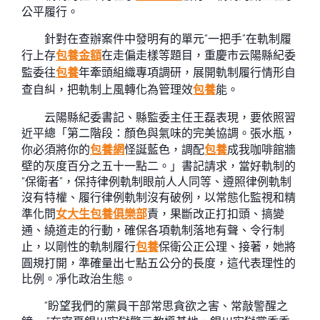
公平履行。
針對在查辦案件中發明有的單元“一把手”在軌制履
行上存
包養金額
在走偏走樣等題目，重慶市云陽縣紀委
監委往
包養
年牽頭組織專項調研，展開軌制履行情形自
查自糾，把軌制上風轉化為管理效
包養
能。
云陽縣紀委書記、縣監委主任王磊表現，要依照習
近平總「第二階段：顏色與氣味的完美協調。張水瓶，
你必須將你的
包養網
怪誕藍色，調配
包養
成我咖啡館牆
壁的灰度百分之五十一點二。」書記請求，當好軌制的
“保衛者”，保持律例軌制眼前人人同等、遵照律例軌制
沒有特權、履行律例軌制沒有破例，以常態化監視和精
準化問
女大生包養俱樂部
責，果斷改正打扣頭、搞變
通、繞道走的行動，確保各項軌制落地有聲、令行制
止，以剛性的軌制履行
包養
保衛公正公理、接著，她將
圓規打開，準確量出七點五公分的長度，這代表理性的
比例。凈化政治生態。
“盼望我們的黨員干部常思貪欲之害、常敲警醒之