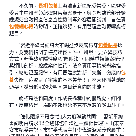
不久前，
長期包養
上海浦東新區紀委常委、區監委
委員牛中州率領紀檢監察辦案骨干，與金融監管部分繚
繞規范金融資產信息查控機制等外容展開談判，旨在實
包養網心得
時發明、正確辨認、有用管理金融範疇腐朽
題目。
“習近平總書記誇大不竭進步反腐朽穿
包養站長
透
力，為我們指明了任務途徑。”牛中州說，要立異技巧
方式，精準破解隱性腐朽“障眼法”，同時重視類案梳理
與類比剖析，繚繞案件性質、法令實用等構成辦案指
引，總結經歷紀律，有用晉陞應對新「失衡！徹底的
包
養
失衡！這違背了宇宙的基本美學！」林天秤抓著她的
頭髮，發出低沉的尖叫。題目新意向的才能。
腐朽是黨和國度工作成長過程中的攔路虎、絆腳
石，反腐朽是一場輸不起也決不克不及輸的嚴重斗爭。
“強化體系不雅念”“加大力度聯動共同”……習近平總
書記明白請求“以全鏈條協作增進一體化管理”。山東泰
安市紀委書記、市監委代表主任李偉波深感義務嚴重：