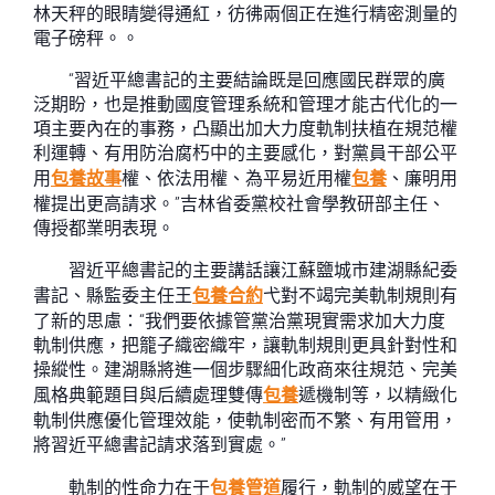
林天秤的眼睛變得通紅，彷彿兩個正在進行精密測量的
電子磅秤。。
“習近平總書記的主要結論既是回應國民群眾的廣
泛期盼，也是推動國度管理系統和管理才能古代化的一
項主要內在的事務，凸顯出加大力度軌制扶植在規范權
利運轉、有用防治腐朽中的主要感化，對黨員干部公平
用
包養故事
權、依法用權、為平易近用權
包養
、廉明用
權提出更高請求。”吉林省委黨校社會學教研部主任、
傳授都業明表現。
習近平總書記的主要講話讓江蘇鹽城市建湖縣紀委
書記、縣監委主任王
包養合約
弋對不竭完美軌制規則有
了新的思慮：“我們要依據管黨治黨現實需求加大力度
軌制供應，把籠子織密織牢，讓軌制規則更具針對性和
操縱性。建湖縣將進一個步驟細化政商來往規范、完美
風格典範題目與后續處理雙傳
包養
遞機制等，以精緻化
軌制供應優化管理效能，使軌制密而不繁、有用管用，
將習近平總書記請求落到實處。”
軌制的性命力在于
包養管道
履行，軌制的威望在于