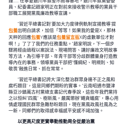
鐘……”在寧夏銀川牢獄警示教導基地，銀川牢獄黨委委
員、紀委書記趙家明正在對前來接收警示教導的黨員干
部職工展開黨風廉政教導宣講。
“習近平總書記對‘要加大力度律例軌制宣揚教導’提
包養
出明白請求，加倍「等等！如果我的愛是X，那林
天秤的回應
包養
Y應該是
包養留言板
X的虛數單位才對
啊！」了了了我們的任務重點。”趙家明說，下一個步
驟將經由過程以案說法、現場問答、講好廉政文明故事
等方法，為引導干部、年青干部等分歧群體量身打造教
導內在的事務，領導黨員干部把“懂綱紀、明規則、知
敬畏”融進日常、抓在常常。
“習近平總書記誇大‘深化整治群眾身邊不正之風和
腐朽題目’，這是同鄉們期盼的實事。”云南昭通市鹽津
縣豆沙鎮萬古村黨總支書記代春季說，這些年我們黨持
之以恒糾“四風”、樹新風，嚴厲懲辦“蠅貪蟻腐”，專心用
情處理國民群眾急難愁盼題目，現在黨風政風社風為之
一新，同鄉們的取得感幸福感平安感不竭加強。
以更高尺度更實舉動推動周全從嚴治黨