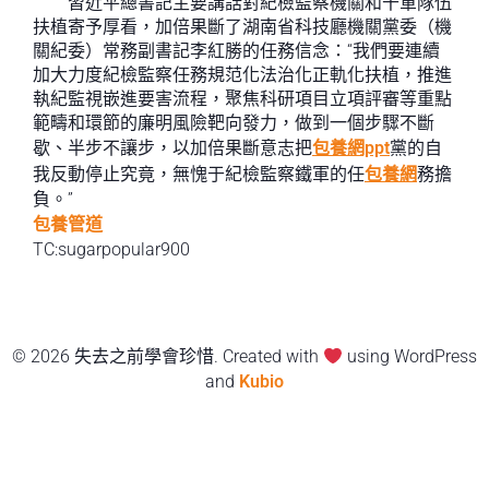
習近平總書記主要講話對紀檢監察機關和干軍隊伍
扶植寄予厚看，加倍果斷了湖南省科技廳機關黨委（機
關紀委）常務副書記李紅勝的任務信念：“我們要連續
加大力度紀檢監察任務規范化法治化正軌化扶植，推進
執紀監視嵌進要害流程，聚焦科研項目立項評審等重點
範疇和環節的廉明風險靶向發力，做到一個步驟不斷
歇、半步不讓步，以加倍果斷意志把
包養網ppt
黨的自
我反動停止究竟，無愧于紀檢監察鐵軍的任
包養網
務擔
負。”
包養管道
TC:sugarpopular900
© 2026 失去之前學會珍惜. Created with
using WordPress
and
Kubio