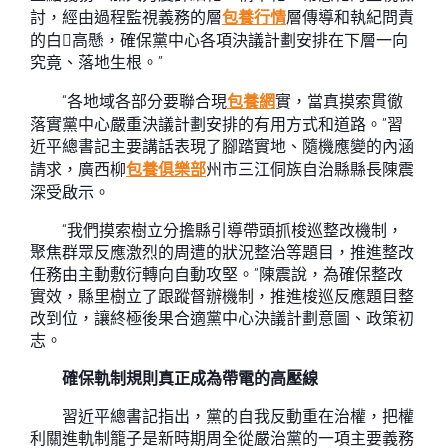
討，經由過程監視義務的層
包養行情
層傳導和執紀問責
的白高懸，確保黨中心各項決議計劃安排在下層一向
究竟、落地生根。”
“各地域各部分要聯合現
包養網
實，當真摸索貫徹
落實黨中心嚴重決議計劃安排的有用方式和道路。”習
近平總書記主要講話表現了腳踏實地、隨機應變的內涵
請求，廣西柳
包養俱樂部
州市三江侗族自治縣縣長陳震
深受啟示。
“我們摸索樹立分擔縣引導帶頭抓梭巡整改機制，
聚焦群眾反應激烈的周遭的狀況整治等題目，推進整改
任務由主動敷衍轉向自動攻堅。”陳震說，為確保整改
實效，縣里樹立了跟蹤督辦機制，推進梭巡反應題目整
改到位，讓終極後果合適黨中心決議計劃意圖、政策初
志。
確保軌制規則真正成為帶電的高壓線
習近平總書記指出，黨的自我反動重在治權，把權
利關進軌制籠子是新時期周全從嚴治黨的一項主要義務