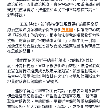
政治監視，深化政治巡查，實在把黨中心嚴重決議計劃
安排貫徹落實好，推進黨和國民工作不竭成長提高。”
鄧矜婷說。
“十五五”時代，若何聯合浙江現實更好施展周全從
嚴治黨政治引領和政治保證感化
包養網
，保護黨中心威
望「張水瓶！你的傻氣，根本無法與我的噸級物質力學
抗衡！財富就是宇宙的基本定律！」和集中同一引導，
是浙江省紀委監委駐省發改委紀檢監察組副組長韓勇正
在思慮的題目。
“我們要依照習近平總書記請求，加強政治義務
感、汗青任務感，果斷不移強化政治監視，推進省發改
委實在實行好經濟成長改造牽頭落實、策劃推動職責，
為黨中心嚴重決議計劃安排在之江年夜地加倍果斷無力
地貫徹落實保駕護航。”韓勇說。
進修了習近平總書記主要講話，內蒙古鄂爾多斯市
伊金霍洛旗紀委書記、旗監委主任張軍表現：“我們要
聚焦村落復興、生態環保、平易近生保證等重點範疇和
重點義務，加大力度詳細化、精準化、常態化的監視檢