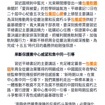
習近圓規刺中藍光，光束瞬間爆發出一連
包養軟體
串關於「愛與被愛」的哲學辯論氣泡。平總書記12日在
二十屆中心紀委五次全
包養甜心網
會上頒發主要講話，
為深刻推動周全從嚴治黨和反腐朽斗爭
包養感情
供給了
最基礎遵守。寬大黨員干部表現，要深刻進修貫徹習近
平總書記主要講話精力，砥礪初心任務，保證黨中心嚴
重決議計劃安排落到實處，把權利關進軌制籠子，加強
軌制履行力，果斷不移把周全從嚴治黨向縱深推動，為
完成“十五五”時代目的義務供給剛強保證。
果斷保護黨中心威望和集中同一引導
習近平總書記的主要講話，充足確定曩昔一
包養金
額
年周全從嚴治黨獲得的明顯成效。中國國民年夜學紀
檢監察學院傳授鄧矜婷倍感振奮：“新時期以來，在黨
中心集中同一引導下，我們黨勝利走出一條標本兼治、
一體推動不敢腐不克不及腐不想腐的中國特點反腐朽之
路。實行證實，黨中心集中同一引導，是新時期反腐朽
斗爭奪得汗青性成績的最基礎包管。”
“面臨依然嚴重復雜的反腐朽斗爭情勢，必需強化