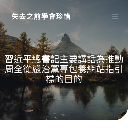
Skip
to
content
失去之前學會珍惜
習近平總書記主要講話為推動
周全從嚴治黨專包養網站指引
標的目的