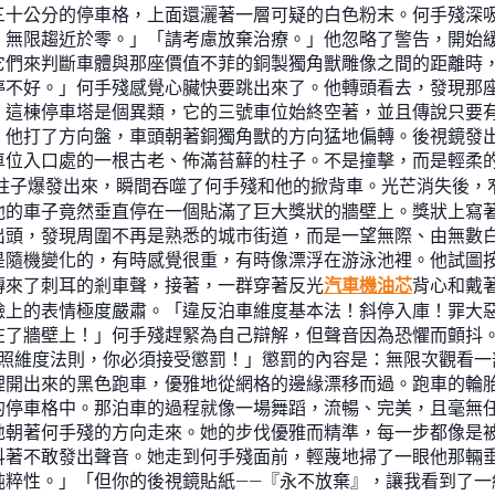
三十公分的停車格，上面還灑著一層可疑的白色粉末。何手殘深
：無限趨近於零。」「請考慮放棄治療。」他忽略了警告，開始
它們來判斷車體與那座價值不菲的銅製獨角獸雕像之間的距離時
停不好。」何手殘感覺心臟快要跳出來了。他轉頭看去，發現那
。這棟停車塔是個異類，它的三號車位始終空著，並且傳說只要
。他打了方向盤，車頭朝著銅獨角獸的方向猛地偏轉。後視鏡發
車位入口處的一根古老、佈滿苔蘚的柱子。不是撞擊，而是輕柔
柱子爆發出來，瞬間吞噬了何手殘和他的掀背車。光芒消失後，
他的車子竟然垂直停在一個貼滿了巨大獎狀的牆壁上。獎狀上寫著
出頭，發現周圍不再是熟悉的城市街道，而是一望無際、由無數
是隨機變化的，有時感覺很重，有時像漂浮在游泳池裡。他試圖
傳來了刺耳的剎車聲，接著，一群穿著反光
汽車機油芯
背心和戴
臉上的表情極度嚴肅。「違反泊車維度基本法！斜停入庫！罪大
在了牆壁上！」何手殘趕緊為自己辯解，但聲音因為恐懼而顫抖
照維度法則，你必須接受懲罰！」懲罰的內容是：無限次觀看一
裡開出來的黑色跑車，優雅地從網格的邊緣漂移而過。跑車的輪
停車格中。那泊車的過程就像一場舞蹈，流暢、完美，且毫無任
地朝著何手殘的方向走來。她的步伐優雅而精準，每一步都像是
抖著不敢發出聲音。她走到何手殘面前，輕蔑地掃了一眼他那輛
純粹性。」「但你的後視鏡貼紙——『永不放棄』，讓我看到了一