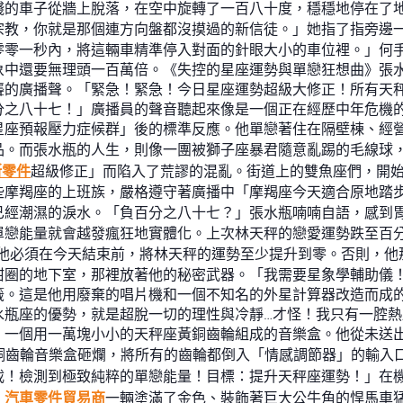
殘的車子從牆上脫落，在空中旋轉了一百八十度，穩穩地停在了地
宗教，你就是那個連方向盤都沒摸過的新信徒。」她指了指旁邊
零零一秒內，將這輛車精準停入對面的針眼大小的車位裡。」何
象中還要無理頭一百萬倍。《失控的星座運勢與單戀狂想曲》張
聾的廣播聲。「緊急！緊急！今日星座運勢超級大修正！所有天
分之八十七！」廣播員的聲音聽起來像是一個正在經歷中年危機
星座預報壓力症候群」後的標準反應。他單戀著住在隔壁棟、經
品。而張水瓶的人生，則像一團被獅子座暴君隨意亂踢的毛線球
斯零件
超級修正」而陷入了荒謬的混亂。街道上的雙魚座們，開
些摩羯座的上班族，嚴格遵守著廣播中「摩羯座今天適合原地踏
已經潮濕的淚水。「負百分之八十七？」張水瓶喃喃自語，感到
單戀能量就會越發瘋狂地實體化。上次林天秤的戀愛運勢跌至百
他必須在今天結束前，將林天秤的運勢至少提升到零。否則，他
甜圈的地下室，那裡放著他的秘密武器。「我需要星象學輔助儀
籤。這是他用廢棄的唱片機和一個不知名的外星計算器改造而成
水瓶座的優勢，就是超脫一切的理性與冷靜…才怪！我只有一腔
：一個用一萬塊小小的天秤座黃銅齒輪組成的音樂盒。他從未送
銅齒輪音樂盒砸爛，將所有的齒輪都倒入「情感調節器」的輸入
載！檢測到極致純粹的單戀能量！目標：提升天秤座運勢！」在
，
汽車零件貿易商
一輛塗滿了金色、裝飾著巨大公牛角的悍馬車