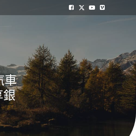
汽車
享銀