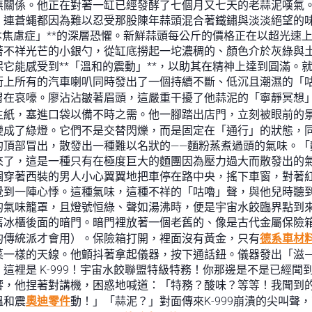
無關係。他正在對著一缸已經發酵了七個月又七天的老蒜泥嘆氣
，連蒼蠅都因為難以忍受那股陳年蒜頭混合著鐵鏽與淡淡絕望的
本焦慮症」**的深層恐懼。新鮮蒜頭每公斤的價格正在以超光速
著不祥光芒的小銀勺，從缸底撈起一坨濃稠的、顏色介於灰綠與
它能感受到**「溫和的震動」**，以助其在精神上達到圓滿。
街上所有的汽車喇叭同時發出了一個持續不斷、低沉且潮濕的「咕
胃在哀嚎。廖沾沾皺著眉頭，這嚴重干擾了他蒜泥的「寧靜冥想
生紙，塞進口袋以備不時之需。他一腳踏出店門，立刻被眼前的
變成了綠燈。它們不是交替閃爍，而是固定在「通行」的狀態，
的頂部冒出，散發出一種難以名狀的——麵粉蒸煮過頭的氣味。「
來了，這是一種只有在極度巨大的麵團因為壓力過大而散發出的
個穿著西裝的男人小心翼翼地把車停在路中央，搖下車窗，對著
覺到一陣心悸。這種氣味，這種不祥的「咕嚕」聲，與他兒時聽
的氣味籠罩，且燈號恒綠、聲如湯沸時，便是宇宙水餃臨界點到
舊冰櫃後面的暗門。暗門裡放著一個老舊的、像是古代金屬保險
的傳統派才會用）。保險箱打開，裡面沒有黃金，只有
德系車材
菜一樣的天線。他顫抖著拿起儀器，按下通話鈕。儀器發出「滋—
這裡是 K-999！宇宙水餃聯盟特級特務！你那邊是不是已經
響，他捏著對講機，困惑地喊道：「特務？酸味？等等！我聞到
溫和震
奧迪零件
動！」「蒜泥？」對面傳來K-999崩潰的尖叫