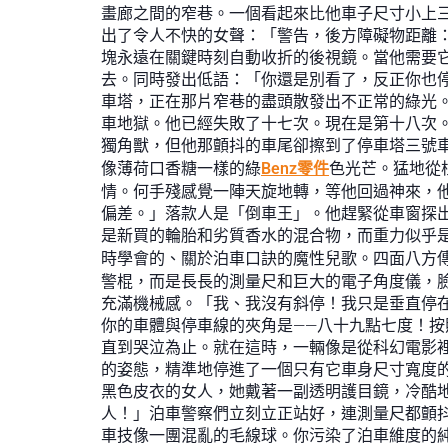
畫廊之間的窄巷。一個看起來比他車子尺寸小上
出了令人不快的女聲：「警告，後方障礙物距離
塊永遠在關鍵時刻自動收折的後視鏡。當他需要
去。同時發出低語：「你還是別看了，反正你也
車塔，正在那片窄巷的盡頭散發出不正常的綠光
車地獄。他已經失敗了十七次。現在是第十八次
獨角獸，但他那顫抖的車尾卻擦到了停車塔三號
像薄荷口香糖一樣的綠
Benz零件
色光芒。猛地從
情。何手殘感覺一陣天旋地轉，等他回過神來，
偏差。」落款人是「倒車王」。他趕緊從車窗探
是新買的輪胎和劣質香水的混合物，而重力似乎
時學會的、關於泊車口訣的魔性兒歌。四面八方
警棍，而是長長的測量尺和巨大的電子角度儀，
充滿機械感。「我、我沒有斜停！我只是垂直停
你的車體與停車線的夾角是——八十九點七度！按
直到哭泣為止。就在這時，一輛像是從科幻電影
的姿態，精準地停進了一個只有它車身尺寸寬度的
黑色皮衣的女人，她戴著一副透明護目鏡，冷酷
人！」泊車警察們立刻立正站好，連測量尺都顫
車技像一團混亂的毛線球。你污染了泊車維度的