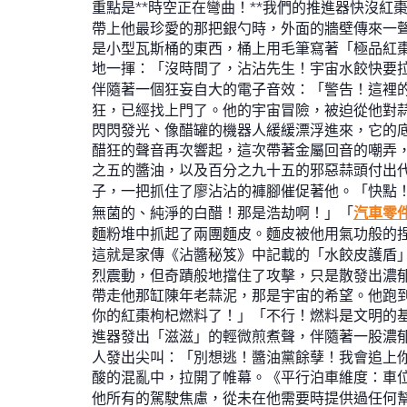
重點是**時空正在彎曲！**我們的推進器快沒紅
帶上他最珍愛的那把銀勺時，外面的牆壁傳來一
是小型瓦斯桶的東西，桶上用毛筆寫著「極品紅棗
地一揮：「沒時間了，沾沾先生！宇宙水餃快要
伴隨著一個狂妄自大的電子音效：「警告！這裡
狂，已經找上門了。他的宇宙冒險，被迫從他對
閃閃發光、像醋罐的機器人緩緩漂浮進來，它的
醋狂的聲音再次響起，這次帶著金屬回音的嘲弄
之五的醬油，以及百分之九十五的邪惡蒜頭付出代
子，一把抓住了廖沾沾的褲腳催促著他。「快點
無菌的、純淨的白醋！那是浩劫啊！」「
汽車零
麵粉堆中抓起了兩團麵皮。麵皮被他用氣功般的
這就是家傳《沾醬秘笈》中記載的「水餃皮護盾
烈震動，但奇蹟般地擋住了攻擊，只是散發出濃郁
帶走他那缸陳年老蒜泥，那是宇宙的希望。他跑到
你的紅棗枸杞燃料了！」「不行！燃料是文明的
進器發出「滋滋」的輕微煎煮聲，伴隨著一股濃
人發出尖叫：「別想逃！醬油黨餘孽！我會追上
酸的混亂中，拉開了帷幕。《平行泊車維度：車
他所有的駕駛焦慮，從未在他需要時提供過任何