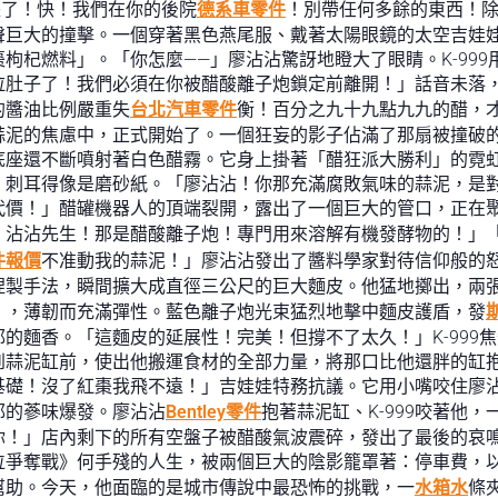
棗了！快！我們在你的後院
德系車零件
！別帶任何多餘的東西！除
聲巨大的撞擊。一個穿著黑色燕尾服、戴著太陽眼鏡的太空吉娃
枸杞燃料」。「你怎麼——」廖沾沾驚訝地瞪大了眼睛。K-99
拉肚子了！我們必須在你被醋酸離子炮鎖定前離開！」話音未落
的醬油比例嚴重失
台北汽車零件
衡！百分之九十九點九九的醋，
蒜泥的焦慮中，正式開始了。一個狂妄的影子佔滿了那扇被撞破
底座還不斷噴射著白色醋霧。它身上掛著「醋狂派大勝利」的霓
，刺耳得像是磨砂紙。「廖沾沾！你那充滿腐敗氣味的蒜泥，是
價！」醋罐機器人的頂端裂開，露出了一個巨大的管口，正在聚積
！沾沾先生！那是醋酸離子炮！專門用來溶解有機發酵物的！」
件報價
不准動我的蒜泥！」廖沾沾發出了醬料學家對待信仰般的
捏製手法，瞬間擴大成直徑三公尺的巨大麵皮。他猛地擲出，兩
」，薄韌而充滿彈性。藍色離子炮光束猛烈地擊中麵皮護盾，發
的麵香。「這麵皮的延展性！完美！但撐不了太久！」K-999
蒜泥缸前，使出他搬運食材的全部力量，將那口比他還胖的缸抱起
基礎！沒了紅棗我飛不遠！」吉娃娃特務抗議。它用小嘴咬住廖
郁的蔘味爆發。廖沾沾
Bentley零件
抱著蒜泥缸、K-999咬著他
你！」店內剩下的所有空盤子被醋酸氣波震碎，發出了最後的哀
位爭奪戰》何手殘的人生，被兩個巨大的陰影籠罩著：停車費，
幫助。今天，他面臨的是城市傳說中最恐怖的挑戰，一
水箱水
條