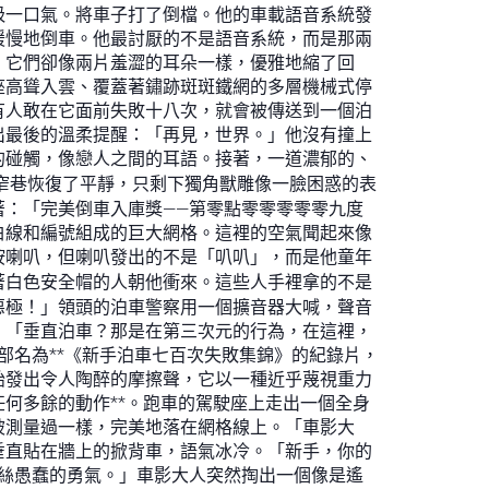
吸一口氣。將車子打了倒檔。他的車載語音系統發
緩慢地倒車。他最討厭的不是語音系統，而是那兩
，它們卻像兩片羞澀的耳朵一樣，優雅地縮了回
座高聳入雲、覆蓋著鏽跡斑斑鐵網的多層機械式停
有人敢在它面前失敗十八次，就會被傳送到一個泊
出最後的溫柔提醒：「再見，世界。」他沒有撞上
的碰觸，像戀人之間的耳語。接著，一道濃郁的、
窄巷恢復了平靜，只剩下獨角獸雕像一臉困惑的表
：「完美倒車入庫獎——第零點零零零零零九度
白線和編號組成的巨大網格。這裡的空氣聞起來像
按喇叭，但喇叭發出的不是「叭叭」，而是他童年
著白色安全帽的人朝他衝來。這些人手裡拿的不是
惡極！」領頭的泊車警察用一個擴音器大喊，聲音
。「垂直泊車？那是在第三次元的行為，在這裡，
部名為**《新手泊車七百次失敗集錦》的紀錄片，
胎發出令人陶醉的摩擦聲，它以一種近乎蔑視重力
何多餘的動作**。跑車的駕駛座上走出一個全身
被測量過一樣，完美地落在網格線上。「車影大
垂直貼在牆上的掀背車，語氣冰冷。「新手，你的
絲愚蠢的勇氣。」車影大人突然掏出一個像是遙