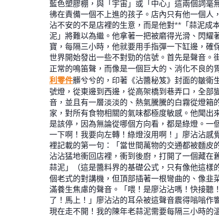
藍色塑膠棚，與「宇宙」或「中心」這兩個詞毫
彿在責備一個不上進的孩子。店內只有他一個人
沾不安的不是店裡的生意，而是他對**「蒜泥成
泥」將難以為繼。他拿著一把被磨得光滑、閃耀
寶，每隔三小時，他就要用手指彈一下缸邊，確保
世界開始發出一些不對勁的信號。首先是聲音。
正常的鳴笛聲，而像是一個巨大的、消化不良的
利零件
髒兮兮的，印著《沾醬秘笈》封面的皺衛
號燈，從東邊到西邊，從高架橋到巷弄口，全部
音，並且有一層淡淡的、熱氣騰騰的白霧從燈箱
家，對所有食物相關的氣味都極度敏感。他聞出
是該停，因為無論從哪個方向看，都是綠燈。一
一下啊！我要向左轉！綠燈沒用啊！」廖沾沾感
裡記載的第一句：「當世間萬物的交通都被麵皮
沾沾猛地衝回店裡，衝到後廚，打開了一個藏在
蒜泥」（這是醬料界的基礎公式，只有像他這樣
個老式的對講機，但頂部插著一根彎曲的、像韭
滿養生焦慮的聲音。「喂！是廖沾沾嗎！快接聽！
了！馬上！」廖沾沾的耳朵被這聲音震得嗡嗡作
現在走不開！我的陳年老蒜泥需要每隔三小時的