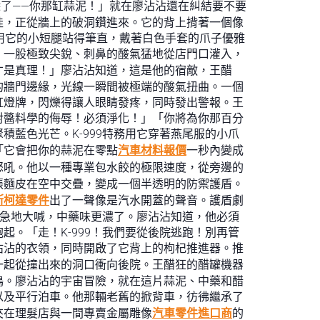
了——你那缸蒜泥！」就在廖沾沾還在糾結要不要
娃，正從牆上的破洞鑽進來。它的背上揹著一個像
9用它的小短腿站得筆直，戴著白色手套的爪子優雅
，一股極致尖銳、刺鼻的酸氣猛地從店門口灌入，
才是真理！」廖沾沾知道，這是他的宿敵，王醋
的牆門邊緣，光線一瞬間被極端的酸氣扭曲。一個
虹燈牌，閃爍得讓人眼睛發疼，同時發出警報。王
對醬料學的侮辱！必須淨化！」「你將為你那百分
藍色光芒。K-999特務用它穿著燕尾服的小爪
「它會把你的蒜泥在零點
汽車材料報價
一秒內變成
怒吼。他以一種專業包水餃的極限速度，從旁邊的
張麵皮在空中交疊，變成一個半透明的防禦護盾。
斯柯達零件
出了一聲像是汽水開蓋的聲音。護盾劇
焦急地大喊，中藥味更濃了。廖沾沾知道，他必須
。「走！K-999！我們要從後院逃跑！別再管
沾沾的衣領，同時開啟了它背上的枸杞推進器。推
，一起從撞出來的洞口衝向後院。王醋狂的醋罐機器
鳴。廖沾沾的宇宙冒險，就在這片蒜泥、中藥和醋
以及平行泊車。他那輛老舊的掀背車，彷彿繼承了
夾在理髮店與一間專賣金屬雕像
汽車零件進口商
的