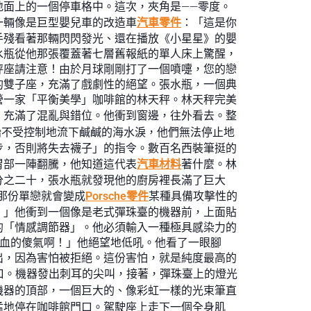
面上的一個停車格中。這次，夾角是——零度。
一輛像是巨型嬰兒車的改造車
汽車零件
：「這是你
手殘看著那輛閃閃發光、還在播放《小星星》的嬰
水瓶從他那張覆蓋著七層舊報紙的單人床上驚醒，
秤座請注意！由於月球剛剛打了一個噴嚏，您的戀
的雙子座，充滿了戲劇性的絕望。張水瓶，一個典
營一家「平衡美學」咖啡館的林天秤。林天秤完美
，充滿了混亂與錯位。他衝到窗邊，往外看去。整
始不受控制地流下鹹鹹的海水淚，他們無法停止地
步，否則將失去襪子」的指令。數百名西裝筆挺的
胃部一陣翻騰，他知道這代表
汽車材料
著什麼。林
分之二十，張水瓶就發現他的廚房裡長滿了巨大
那份單戀就會變成
Porsche零件
某種具備攻擊性的
！」他衝到一個像是老式彈珠臺的機器前，上面貼
的「情感調節器」。他必須輸入一種極具感染力的
熱血的傻氣啊！」他絕望地低吼。他看了一眼腳
出，因為害怕被拒絕。這份害怕，就是純度最高的
口。機器發出刺耳的尖叫，接著，彈珠臺上的燈光
機器的頂部，一個巨大的、像彩虹一樣的光束筆直
猛地停在咖啡館門口。駕駛座上走下一個全身肌