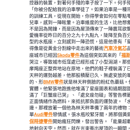
控器的裝置，對著何手殘的車子按了一下。何手
「你被分配給我的泊車學徒了。如果泊車是一種
的訓練工具，從現在開始，你得學會如何在零點
兒車，感到一陣眩暈。泊車維度的生活，比他想
不是因為鬧鐘，而是因為屋頂傳來了一陣震耳欲
愛機率從昨日的百分之九十九點九，陡降至負百
型的水瓶座，立刻感到一陣恐慌，這是他患有「
得像是從黃金分割線中走出來的藝術
汽車冷氣芯
座城市已經因
Skoda零件
為這個突如其來的「
福
哭泣，導致城市低窪處已經形成了小型潟湖。那
摩羯座正整齊地站在原地，他們的鞋子裡裝滿了
天秤的運勢越差，他那股積壓已久、無處安放的
的、形
BMW零件
狀是林天秤側臉的粉紅色蘑菇。
實體。他緊張地跑進他堆滿了星座圖表和過期甜
滿了「巨蟹座已哭」、「處女座勿碰」等警告標
正面情緒作為燃料，來抵抗那負面的運勢波。「
邊。那裡放著一個他為林天秤準備了兩年的禮物
單
Audi零件
戀情感。張水瓶咬緊牙關，將那個黃
保時捷零件
開始瘋狂閃爍，發出警告。「能量超
地射向天空。然而，就在光束衝出屋頂的一瞬間