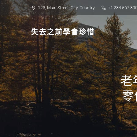
Skip
123, Main Street, City, Country
+1 234 567 89
to
content
失去之前學會珍惜
老
零