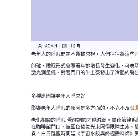
|
ADMIN
11 2 月
老年人的睡眠問題不難被忽視，人們往往將這些
的確，睡眠形式會隨著年齡增長發生變化，可表
激光測量儀，對著門口的牛土豪發出了冷酷的警
多種原因讓老年人睡欠好
影響老年人睡眠的原因是多方面的，不克不及
台
老化相關的睡眠-覺醒調節才能減弱。晝夜節律系
在咖啡館門口，被藍色傻氣光束照得眼睛生疼。
奏。白日甦醒時間延《宇宙水餃與終極醬料師》