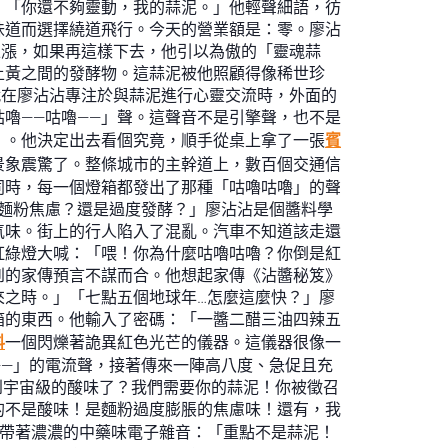
。「你還不夠靈動，我的蒜泥。」他輕聲細語，彷
味道而選擇繞道飛行。今天的營業額是：零。廖沾
上漲，如果再這樣下去，他引以為傲的「靈魂蒜
土黃之間的發酵物。這蒜泥被他照顧得像稀世珍
就在廖沾沾專注於與蒜泥進行心靈交流時，外面的
嚕——咕嚕——」聲。這聲音不是引擎聲，也不是
」。他決定出去看個究竟，順手從桌上拿了一張
賓
景象震驚了。整條城市的主幹道上，數百個交通信
同時，每一個燈箱都發出了那種「咕嚕咕嚕」的聲
麵粉焦慮？還是過度發酵？」廖沾沾是個醬料學
氣味。街上的行人陷入了混亂。汽車不知道該走還
紅綠燈大喊：「喂！你為什麼咕嚕咕嚕？你倒是紅
到的家傳預言不謀而合。他想起家傳《沾醬秘笈》
來之時。」「七點五個地球年…怎麼這麼快？」廖
箱的東西。他輸入了密碼：「一醬二醋三油四辣五
料
一個閃爍著詭異紅色光芒的儀器。這儀器很像一
—」的電流聲，接著傳來一陣高八度、急促且充
聞到宇宙級的酸味了？我們需要你的蒜泥！你被徵召
的不是酸味！是麵粉過度膨脹的焦慮味！還有，我
聲，帶著濃濃的中藥味電子雜音：「重點不是蒜泥！