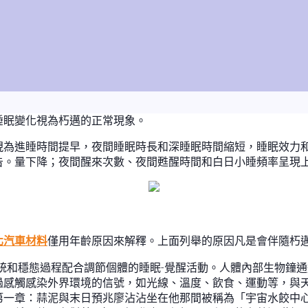
睡眠變化視為朽邁的正常現象。
現為進睡時間提早，夜間睡眠時長和深睡眠時間縮短，睡眠效力
告。量下降；夜間醒來次數、夜間甦醒時間和白日小睡頻率呈現上
北汽車材料
僅用年齡原因來解釋。上面列舉的原因凡是會伴隨朽
統和穩態過程配合調節個體的睡眠-覺醒活動。人體內部生物鐘
過感觸感染外界環境的信號，如光線、溫度、飲食、運動等，與
第一章：蒜泥與末日預兆廖沾沾坐在他那間被稱為「宇宙水餃中