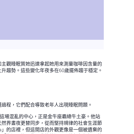
和主觀睡眠質她迅速拿起她用來測量咖啡因含量的
升趨勢。這些變化年夜多在60歲擺佈趨于穩定。
邁過程，它們配合導致老年人出現睡眠問題。
通這場混亂的中心，正是金牛座霸總牛土豪。他站
天然界晝夜更替同步，從而堅持規律的社會生涯節
心」的店裡，但這間店的外觀更像是一個被遺棄的