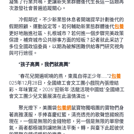
凝集了行業共鳴，更讓新失業群體後代生長這一話題再
次激發社會普遍追蹤關心。
冷假鄰近，不少新業態休息者開端提早計劃後代的
假期照顧、運動設定等。若何輔助新業態群體後代
包養
更好地融進社區、扎根城市？若何進一個步驟完美政策
保證，補齊城市公共辦事方面的短板？記者就此采訪了
多位全國政協委員，以期為破解困難供給專門研究視角
與可行途徑。
“孩子高興，我們就高興”
“春花兒開遍呢喃的燕，東風自得正少年……”2
包養
025年12月28日，全國總工會文工團小戲院內張燈結
彩、年味實足，2026“迎新年·活龍活現中國娃”全國總工
會文工團少兒文藝展演在此溫情演出。
聚光燈下，美團袋
包養網
鼠寶物獨唱團的寶物們身
著高雅漢服，手捧喜慶紅籃，清亮透亮的歌聲悠揚婉而
現在，一個是無限的金錢物慾，另一個是無限的單戀傻
氣，兩者都極端到讓她無法平衡。轉，與臺下此起彼伏