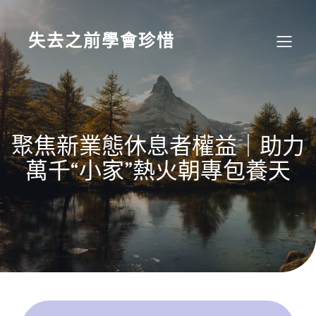
Skip
to
content
失去之前學會珍惜
聚焦新業態休息者權益｜助力
萬千“小家”熱火朝專包養天