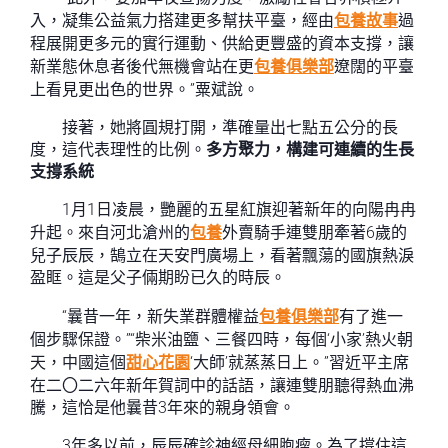
入，凝集公益氣力搭建更多幫扶平臺，經由
包養故事
過
程展開更多元的實行運動、供給更豐盛的資本支撐，讓
新業態休息者後代無機會站在更
包養俱樂部
遼闊的平臺
上看見更出色的世界。”粟斌說。
接著，她將圓規打開，準確量出七點五公分的長
度，這代表理性的比例。
多方聚力，構建可連續的生長
支撐系統
1月1日凌晨，艷麗的五星紅旗迎著新年的向陽冉冉
升起。來自河北滄州的
包養
外賣騎手連雙朋牽著6歲的
兒子辰辰，鵠立在天安門廣場上，看著飄蕩的國旗熱淚
盈眶。這是父子倆期盼已久的時辰。
“曩昔一年，新失業群體權益
包養俱樂部
有了進一
個步驟保證。”“柴米油鹽、三餐四時，每個‘小家’熱火朝
天，中國這個
甜心花園
‘大師’就蒸蒸日上。”習近平主席
在二〇二六年新年賀詞中的話語，讓連雙朋聽得熱血沸
騰，這恰是他曩昔3年來的親身領會。
3年多以前，辰辰確診神經母細胞瘤。為了撐住這