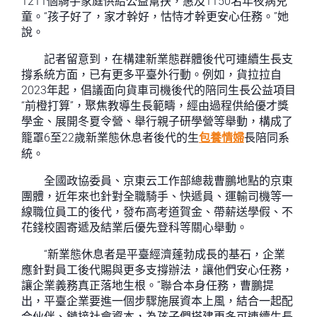
1211個騎手家庭供給公益幫扶，惠及1150名年夜病兒
童。“孩子好了，家才幹好，怙恃才幹更安心任務。”她
說。
記者留意到，在構建新業態群體後代可連續生長支
撐系統方面，已有更多平臺外行動。例如，貨拉拉自
2023年起，倡議面向貨車司機後代的陪同生長公益項目
“前橙打算”，聚焦教導生長範疇，經由過程供給優才獎
學金、展開冬夏令營、舉行親子研學營等舉動，構成了
籠罩6至22歲新業態休息者後代的生
包養情婦
長陪同系
統。
全國政協委員、京東云工作部總裁曹鵬地點的京東
團體，近年來也針對全職騎手、快遞員、運輸司機等一
線職位員工的後代，發布高考道賀金、帶薪送學假、不
花錢校園寄遞及結業后優先登科等關心舉動。
“新業態休息者是平臺經濟蓬勃成長的基石，企業
應針對員工後代賜與更多支撐辦法，讓他們安心任務，
讓企業義務真正落地生根。”聯合本身任務，曹鵬提
出，平臺企業要進一個步驟施展資本上風，結合一起配
合伙伴、鏈接社會資本，為孩子們搭建更多可連續生長