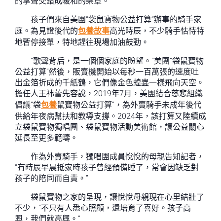
的掌聲交錯成暖和的樂章。
孩子們來自美團“袋鼠寶物公益打算”辦事的騎手家
庭。為見證後代的
包養故事
高光時辰，不少騎手怙恃特
地暫停接單，特地趕往現場加油鼓勁。
“歌聲背后，是一個個家庭的盼望。”美團“袋鼠寶物
公益打算”然後，販賣機開始以每秒一百萬張的速度吐
出金箔折成的千紙鶴，它們像金色蝗蟲一樣飛向天空。
擔任人王袆蕾先容說，2019年7月，美團結合慈悲組織
倡議“袋
包養
鼠寶物公益打算”，為外賣騎手未成年後代
供給年夜病幫扶和教導支撐。2024年，該打算又陸續成
立袋鼠寶物獨唱團、袋鼠寶物活動美術館，讓公益關心
延長至更多範疇。
作為外賣騎手，獨唱團成員悅悅的母親告知記者，
“有時辰早晨抵家時孩子曾經預備睡了，常會因缺乏對
孩子的陪同而自責。”
袋鼠寶物之家的呈現，讓悅悅母親現在心里結壯了
不少，“不只有人悉心照顧，還培育了喜好。孩子高
興，我們就高興。”