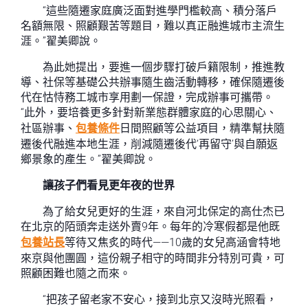
“這些隨遷家庭廣泛面對進學門檻較高、積分落戶
名額無限、照顧艱苦等題目，難以真正融進城市主流生
涯。”翟美卿說。
為此她提出，要進一個步驟打破戶籍限制，推進教
導、社保等基礎公共辦事隨生齒活動轉移，確保隨遷後
代在怙恃務工城市享用劃一保證，完成辦事可攜帶。
“此外，要培養更多針對新業態群體家庭的心思關心、
社區辦事、
包養條件
日間照顧等公益項目，精準幫扶隨
遷後代融進本地生涯，削減隨遷後代‘再留守’與自願返
鄉景象的產生。”翟美卿說。
讓孩子們看見更年夜的世界
為了給女兒更好的生涯，來自河北保定的高仕杰已
在北京的陌頭奔走送外賣9年。每年的冷寒假都是他既
包養站長
等待又焦炙的時代——10歲的女兒高涵會特地
來京與他團圓，這份親子相守的時間非分特別可貴，可
照顧困難也隨之而來。
“把孩子留老家不安心，接到北京又沒時光照看，