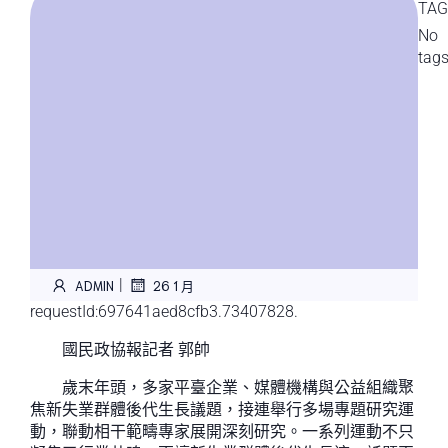
TAG
No
tag
|
ADMIN
26 1 月
requestId:697641aed8cfb3.73407828.
國民政協報記者 郭帥
歲末年頭，多家平臺企業、媒體機構與公益組織聚
焦新失業群體後代生長議題，接連舉行多場專題研究運
動，聯動相干範疇專家展開深刻研究。一系列運動不只