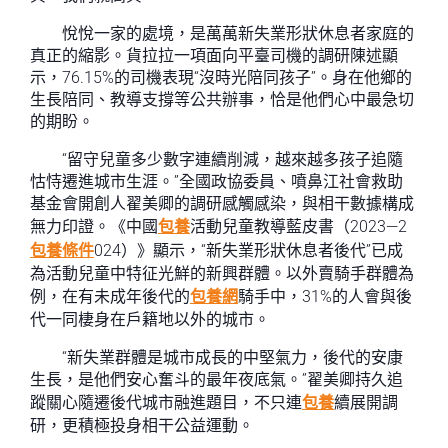
悅悅一家的處境，是萬萬新失業形狀休息者家庭的
真正的縮影。貨拉拉一項面向平臺司機的調研陳述顯
示，76.15%的司機表現“沒時光陪同孩子”。身在他鄉的
生長陪同、教導支撐等公共辦事，恰是他們心中最急切
的期盼。
“留守兒童多少數字連續削減，越來越多孩子追隨
怙恃遷進城市生涯。”全國政協委員、噴鼻江社會救助
基金會開創人翟美卿的調研感觸感染，與相干數據構成
無力印證。《中國
包養
活動兒童教導藍皮書（2023—2
包養條件
024）》顯示，“新失業形狀休息者後代”已成
為活動兒童中特征光鮮的新興群體。以外賣騎手群體為
例，在有未成年後代的
包養網
騎手中，31%的人會與後
代一同棲身在戶籍地以外的城市。
“新失業群體是城市成長的中堅氣力，後代的安康
生長，是他們安心奮斗的最年夜底氣。”翟美卿持久追
蹤關心隨遷後代城市融進題目，不只連
包養
續展開調
研，更積極投身相干公益運動。