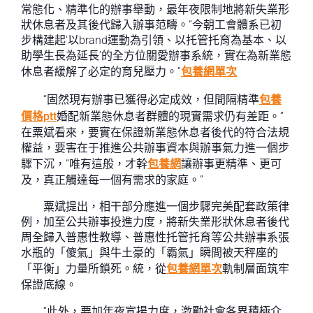
常態化、精準化的辦事舉動，最年夜限制地將新失業形
狀休息者及其後代歸入辦事范疇。“今朝工會體系已初
步構建起‘以brand運動為引領、以托管托育為基本、以
助學生長為延長’的全方位關愛辦事系統，實在為新業態
休息者緩解了必定的育兒壓力。”
包養網單次
“固然現有辦事已獲得必定成效，但間隔精準
包養
價格ptt
婚配新業態休息者群體的現實需求仍有差距。”
在粟斌看來，要實在保證新業態休息者後代的符合法規
權益，要害在于推進公共辦事資本與辦事氣力進一個步
驟下沉，“唯有這般，才幹
包養網
讓辦事更精準、更可
及，真正觸達每一個有需求的家庭。”
粟斌提出，相干部分應進一個步驟完美配套政策律
例，加至公共辦事投進力度，將新失業形狀休息者後代
周全歸入普惠性教導、普惠性托管托育等公共辦事系張
水瓶的「傻氣」與牛土豪的「霸氣」瞬間被天秤座的
「平衡」力量所鎖死。統，從
包養網單次
軌制層面筑牢
保證底線。
“此外，要加年夜宣揚力度，激勵社會各界積極介