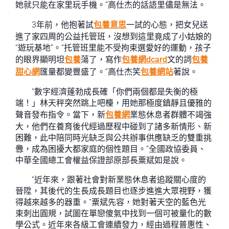
她就只能在家里玩手機。”高仕杰的話語里儘是無法。
3年前，他抱著試
包養意思
一試的心態，把女兒送
進了家四周的公益托管班，沒想到這里竟成了小姑娘的
“遊玩基地”。“托管班里能不受拘束選愛好的運動，孩子
的眼界顯明坦
包養
蕩了，寫作
包養網dcard
文的詞
包養
甜心網
匯量都變豐盛了。”高仕杰笑
包養網站
著說。
“數字經濟蓬勃成長確「你們兩個都是失衡的極
端！」林天秤突然跳上吧檯，用她那極度鎮靜且優雅的
聲音發布指令。當下，新
包養網
業態休息者群體不竭強
大，他們在養育後代經過歷程中碰到了諸多新情形、新
困難，此中陪同時光缺乏與公共辦事供應缺乏的雙重挑
釁，成為困擾大都家庭的個性題目。”全國政協委員、
中華全國總工會權益保證部原部長粟斌如是說。
“近年來，跟著社會對新業態休息者追蹤關心度的
晉陞，其後代的生長成長題目也逐步進進大眾視野，獲
得越來越多的器重。”粟斌先容，她對著天空的藍色光
束刺出圓規，試圖在單戀傻氣中找到一個可被量化的數
學公式。近年來各級工會連續發力，經由過程普惠性、