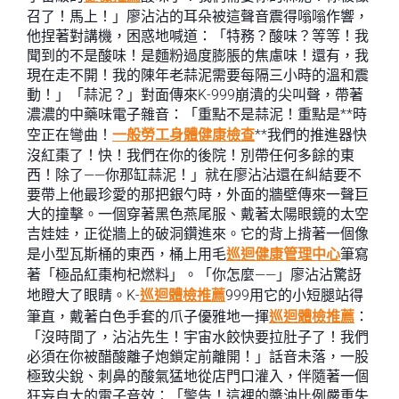
召了！馬上！」廖沾沾的耳朵被這聲音震得嗡嗡作響，
他捏著對講機，困惑地喊道：「特務？酸味？等等！我
聞到的不是酸味！是麵粉過度膨脹的焦慮味！還有，我
現在走不開！我的陳年老蒜泥需要每隔三小時的溫和震
動！」「蒜泥？」對面傳來K-999崩潰的尖叫聲，帶著
濃濃的中藥味電子雜音：「重點不是蒜泥！重點是**時
空正在彎曲！
一般勞工身體健康檢查
**我們的推進器快
沒紅棗了！快！我們在你的後院！別帶任何多餘的東
西！除了——你那缸蒜泥！」就在廖沾沾還在糾結要不
要帶上他最珍愛的那把銀勺時，外面的牆壁傳來一聲巨
大的撞擊。一個穿著黑色燕尾服、戴著太陽眼鏡的太空
吉娃娃，正從牆上的破洞鑽進來。它的背上揹著一個像
是小型瓦斯桶的東西，桶上用毛
巡迴健康管理中心
筆寫
著「極品紅棗枸杞燃料」。「你怎麼——」廖沾沾驚訝
地瞪大了眼睛。K-
巡迴體檢推薦
999用它的小短腿站得
筆直，戴著白色手套的爪子優雅地一揮
巡迴體檢推薦
：
「沒時間了，沾沾先生！宇宙水餃快要拉肚子了！我們
必須在你被醋酸離子炮鎖定前離開！」話音未落，一股
極致尖銳、刺鼻的酸氣猛地從店門口灌入，伴隨著一個
狂妄自大的電子音效：「警告！這裡的醬油比例嚴重失