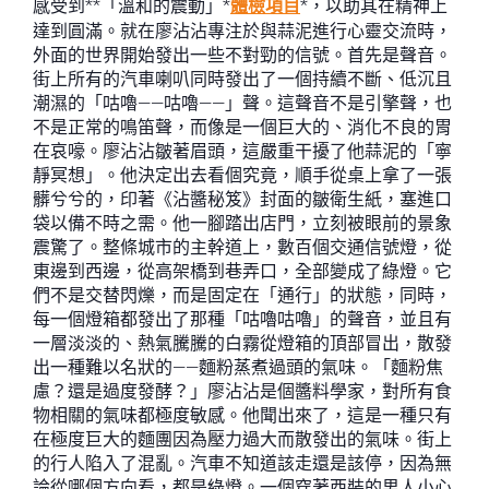
感受到**「溫和的震動」*
體檢項目
*，以助其在精神上
達到圓滿。就在廖沾沾專注於與蒜泥進行心靈交流時，
外面的世界開始發出一些不對勁的信號。首先是聲音。
街上所有的汽車喇叭同時發出了一個持續不斷、低沉且
潮濕的「咕嚕——咕嚕——」聲。這聲音不是引擎聲，也
不是正常的鳴笛聲，而像是一個巨大的、消化不良的胃
在哀嚎。廖沾沾皺著眉頭，這嚴重干擾了他蒜泥的「寧
靜冥想」。他決定出去看個究竟，順手從桌上拿了一張
髒兮兮的，印著《沾醬秘笈》封面的皺衛生紙，塞進口
袋以備不時之需。他一腳踏出店門，立刻被眼前的景象
震驚了。整條城市的主幹道上，數百個交通信號燈，從
東邊到西邊，從高架橋到巷弄口，全部變成了綠燈。它
們不是交替閃爍，而是固定在「通行」的狀態，同時，
每一個燈箱都發出了那種「咕嚕咕嚕」的聲音，並且有
一層淡淡的、熱氣騰騰的白霧從燈箱的頂部冒出，散發
出一種難以名狀的——麵粉蒸煮過頭的氣味。「麵粉焦
慮？還是過度發酵？」廖沾沾是個醬料學家，對所有食
物相關的氣味都極度敏感。他聞出來了，這是一種只有
在極度巨大的麵團因為壓力過大而散發出的氣味。街上
的行人陷入了混亂。汽車不知道該走還是該停，因為無
論從哪個方向看，都是綠燈。一個穿著西裝的男人小心