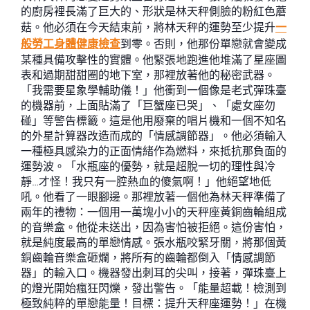
的廚房裡長滿了巨大的、形狀是林天秤側臉的粉紅色蘑
菇。他必須在今天結束前，將林天秤的運勢至少提升
一
般勞工身體健康檢查
到零。否則，他那份單戀就會變成
某種具備攻擊性的實體。他緊張地跑進他堆滿了星座圖
表和過期甜甜圈的地下室，那裡放著他的秘密武器。
「我需要星象學輔助儀！」他衝到一個像是老式彈珠臺
的機器前，上面貼滿了「巨蟹座已哭」、「處女座勿
碰」等警告標籤。這是他用廢棄的唱片機和一個不知名
的外星計算器改造而成的「情感調節器」。他必須輸入
一種極具感染力的正面情緒作為燃料，來抵抗那負面的
運勢波。「水瓶座的優勢，就是超脫一切的理性與冷
靜…才怪！我只有一腔熱血的傻氣啊！」他絕望地低
吼。他看了一眼腳邊。那裡放著一個他為林天秤準備了
兩年的禮物：一個用一萬塊小小的天秤座黃銅齒輪組成
的音樂盒。他從未送出，因為害怕被拒絕。這份害怕，
就是純度最高的單戀情感。張水瓶咬緊牙關，將那個黃
銅齒輪音樂盒砸爛，將所有的齒輪都倒入「情感調節
器」的輸入口。機器發出刺耳的尖叫，接著，彈珠臺上
的燈光開始瘋狂閃爍，發出警告。「能量超載！檢測到
極致純粹的單戀能量！目標：提升天秤座運勢！」在機