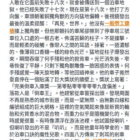
人敢在它面前失敗十八次，就會被傳送到一個泊車地
獄。他已經失敗了十七次。現在是第十八次。他打了方
向盤，車頭朝著銅獨角獸的方向猛地偏轉。後視鏡發出
最後的溫柔提醒：「再見，世界。」他沒有
一般勞工健
檢
撞上獨角獸，但他那顫抖的車尾卻擦到了停車塔三號
車位入口處的一根古老、佈滿苔蘚的柱子。不是撞擊，
而是輕柔的碰觸，像戀人之間的耳語。接著，一道濃郁
的、像薄荷口香糖一樣的綠色光芒。猛地從柱子爆發出
來，瞬間吞噬了何手殘和他的掀背車。光芒消失後，窄
巷恢復了平靜，只剩下獨角獸雕像一臉困惑的表情。何
手殘感覺一陣天旋地轉，等他回過神來，他的車子竟然
垂直停在一個貼滿了巨大獎狀的牆壁上。獎狀上寫著：
「完美倒車入庫獎——第零點零零零零零九度偏差。」
落款人是「倒車王」。他趕緊從車窗探出頭，發現周圍
不再是熟悉的城市街道，而是一望無際、由無數白線和
編號組成的巨大網格。這裡的空氣聞起來像是新買的輪
胎和劣質香水的混合物，而重力似乎是隨機變化的，有
時感覺很重，有時像漂浮在游泳池裡。他試圖按喇叭，
但喇叭發出的不是「叭叭」，而是他童年時學會的、關
於泊車口訣的魔性兒歌。四面八方傳來了刺耳的剎車