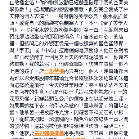
止散播金箔！你的物質波動已經嚴重破壞了我的空間美
學係數！」這場荒誕的戀愛爭奪戰，此刻完全變成了林
天秤的個人表演**，一場對稱的美學祭典。張水瓶抓著
頭，感覺自己的腦袋被強制塞入了一本**《量子美學入
門》。《宇宙水餃與終極醬料師》第一章：蒜泥與末日
預兆廖沾沾坐在他那間被稱為「宇宙水餃中心」的店
裡，但這間店的外觀更像是一個被遺棄的藍色塑膠棚，
與「宇宙」或「中心」這兩個詞毫無關係。他正在對著
一缸已經發酵了七個月又七天的老蒜泥嘆氣。「你還不
夠靈動，我的蒜泥。」他輕聲細語，彷彿在責備一個不
上進的孩子。店
一般勞檢
內只有他一個人，連蒼蠅都因
為難以忍受那股陳年蒜頭混合著鐵鏽與淡淡絕望的味道
而選擇繞道飛行。今天的營業額是：零。廖沾沾不安的
不是店裡的生意，而是他對**「蒜泥成本焦慮症」**的
深層恐懼。新鮮蒜頭每公斤的價格正在以超光速上漲，
如果再這樣下去，他引以為傲的「靈魂蒜泥」將難以為
繼。他拿著一把被磨得光滑、閃耀著不祥光芒的小銀
勺，從缸底撈起一坨濃稠的、顏色介於灰綠與土黃之間
的發酵物。這蒜泥被他照顧得像稀世珍寶，每隔三小
時，他就要
巡迴體檢推薦
用手指彈一下缸邊，確保它能