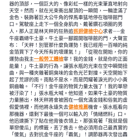
器的頂部，一個巨大的、像彩虹一樣的光束筆直地射向
天空。然而，就在光束衝出屋頂的一瞬間，一輛塗滿了
金色、裝飾著巨大公牛角的悍馬車猛地停在咖啡館門
口。駕駛座上走下一個全身肌肉、戴著鑽石項圈的男
人，那人正是林天秤的狂熱追
巡迴健檢中心
求者——金
牛座霸總牛土豪。牛土豪一腳踢開咖啡館的門，大聲宣
布：「天秤！別管那什麼負運勢！我已經用一百噸的純
金箔買下了今天所有的壞運氣！」「從現在開始，你的
運勢由我主
一般勞工體檢
宰！我的金錢，就是你的正面
能量！」牛土豪的行為，讓張水瓶的光束在空中瞬間扭
曲，與一種夾雜著銅臭味的金色光芒對撞。天空開始下
起了荒謬的雨。雨點不是水，而是閃耀著淚光的小小黃
銅齒輪。「不行！金牛座的物質力量太強了！我的單戀
被汙染了！」張水瓶大喊。他知道，如果牛土豪的物質
力量勝出，林天秤將會被困在一個充滿金錢和俗氣的虛
假愛情裡，而他將永遠失去
健檢推薦
機會。張水瓶看向
那機器，還剩下最後一個可以輸入的「情緒燃料」口。
他迅速撕下了貼在他背後衣領上，那張寫著「我就是個
單戀傻瓜」的標籤，丟了進去。他必須用自己最真實的
「傻氣」去對抗金牛座的「霸氣」！調節器再次發出轟