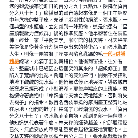
您的戀愛機率從昨日的百分之九十九點九，陡降至負百
分之八十七！」廣播員的聲音聽起來像是一個正在經歷
中年危機的雙子座，充滿了戲劇性的絕望。張水瓶，一
個典型的水瓶座，立刻感到一陣恐慌，這是他患有「星
座預報壓力症候群」後的標準反應。他單戀著住在隔壁
棟、經營一家「平衡美學」咖啡館的林天秤。林天秤完
美得像是從黃金分割線中走出來的藝術品。而張水瓶的
人生，則像一團被獅子座暴君隨意亂踢的毛
一般+供膳
體檢
線球，充滿了混亂與錯位。他衝到窗邊，往外看
去。整座城市已經因為這個突如其來的「超級修正」而
陷入了荒謬的混亂。街道上的雙魚座們，開始不受控制
地流下鹹鹹的海水淚，他們無法停止地哭泣，導致城市
低窪處已經形成了小型潟湖。那些摩羯座的上班族，嚴
格遵守著廣播中「摩羯座今天適合原地踏步，否則將失
去襪子」的指令。數百名西裝筆挺的摩羯座正整齊地站
在原地，他們的鞋子裡裝滿了已經潮濕的淚水。「負百
分之八十七？」張水瓶喃喃自語，感到胃部一陣翻騰，
他知道這代表著什麼。林天秤的運勢越差，他那股積壓
已久、無處安放的單戀能量就會越發瘋狂地實體化。上
次林天秤的戀愛運勢跌至百分之二十，張水瓶就發現他