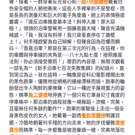
聲，接著，一群穿著反光背心和
一般+供膳體檢
戴著白
色安全帽的人朝他衝來。這些人手裡拿的不是警棍，而
是長長的測量尺和巨大的電子角度儀，臉上的表情極度
嚴肅。「違反泊車維度基本法！斜停入庫！罪大惡
極！」領頭的泊車警察用一個擴音器大喊，聲音充滿機
械感。「我、我沒有斜停！我只是垂直停在了牆壁
上！」何手殘趕緊為自己辯解，但聲音因為恐懼而顫
抖。「垂直泊車？那是在第三次元的行為，在這裡，你
的車體與停車線的夾角是——八十九點七度！按照維度
法則，你必須接受懲罰！」懲罰的內容是：無限次觀看
一部名為**《新手泊車七百次失敗集錦》的紀錄片，直
到哭泣為止。就在這時，一輛像是從科幻電影裡開出來
的黑色跑車，優雅地從網格的邊緣漂移而過。跑車的輪
胎發出令人陶醉的摩擦聲，它以一種近乎蔑視重力的姿
態，精準
員工健檢
地停進了一個只有它車身尺寸寬度的
停車格中。那泊車的過程就像一場舞蹈，流暢、完美，
且毫無任何多餘的動作**。跑車的駕駛座上走出一個全
身黑色皮衣的女人，她戴著一副透
餐飲業體檢
明護目
鏡，冷酷地朝著何手殘的方向走來。她的步伐優雅
健檢
費用
而精準，每一步都像是被測量過一樣，完美地落在