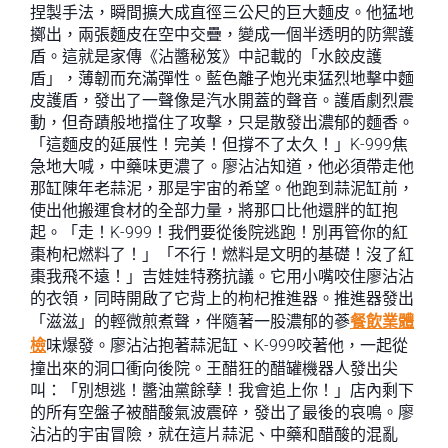
捏製手法，瞬間擴大成直徑三公尺的巨大麵皮。他猛地
擲出，兩張麵皮在空中交疊，變成一個半透明的防禦護
盾。這就是家傳《沾醬秘笈》中記載的「水餃皮護
盾」，薄韌而充滿彈性。藍色離子炮光束猛烈地擊中麵
皮護盾，發出了一聲像是汽水開蓋的聲音。護盾劇烈震
動，但奇蹟般地擋住了攻擊，只是散發出濃郁的麵香。
「這麵皮的延展性！完美！但撐不了太久！」K-999焦
急地大喊，中藥味更濃了。廖沾沾知道，他必須帶走他
那缸陳年老蒜泥，那是宇宙的希望。他跑到蒜泥缸前，
使出他搬運食材的全部力量，將那口比他還胖的缸抱
起。「走！K-999！我們要從後院逃跑！別再管你的紅
棗枸杞燃料了！」「不行！燃料是文明的基礎！沒了紅
棗我飛不遠！」吉娃娃特務抗議。它用小嘴咬住廖沾沾
的衣領，同時開啟了它背上的枸杞推進器。推進器發出
「滋滋」的輕微煎煮聲，伴隨著一股濃郁的蔘
餐飲業體
檢
味爆發。廖沾沾抱著蒜泥缸、K-999咬著他，一起從
撞出來的洞口衝向後院。王醋狂的醋罐機器人發出尖
叫：「別想逃！醬油黨餘孽！我會追上你！」店內剩下
的所有空盤子被醋酸氣波震碎，發出了最後的哀鳴。廖
沾沾的宇宙冒險，就在這片蒜泥、中藥和醋酸的混亂