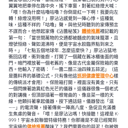
翼翼地把車停在路中央，搖下車窗，對著紅綠燈大喊：
「喂！你為什麼咕嚕咕嚕？你倒是紅一下啊！我要向左
轉！綠燈沒用啊！」廖沾沾感覺到一陣心悸。這種氣
味，這種不祥的「咕嚕」聲，與他兒時聽到的家傳預言
不謀而合。他想起家傳《沾醬秘笈》
體檢推薦
裡記載的
第一句：「當世間萬物的交通都被麵皮的氣味籠罩，且
燈號恒綠、聲如湯沸時，便是宇宙水餃臨界點到來之
時。」「七點五個地球年…怎麼這麼快？」廖沾沾猛地
衝回店裡，衝到後廚，打開了一個藏在舊冰櫃後面的暗
門。暗門裡放著一個老舊的、像是古代金屬保險箱的東
西。他輸入了密碼：「一醬二醋三油四辣五蒜泥」（這
是醬料界的基礎公式，只有像他這
巡迴健康管理中心
樣
的傳統派才會用）。保險箱打開，裡面沒有黃金，只有
一個閃爍著詭異紅色光芒的儀器。這儀器很像一個老式
的對講機，但頂部插著一根彎曲的、像韭菜一樣的天
線。他顫抖著拿起儀器，按下通話鈕。儀器發出「滋
——」的電流聲，接著傳來一陣高八度、急促且充滿養
生焦慮的聲音。「喂！是廖沾沾嗎！快接聽！這裡是 K-
999！宇宙水餃聯盟特級特務！你那邊是不是已經聞到
宇宙級的
健檢推薦
酸味了？我們需要你的蒜泥！你被徵