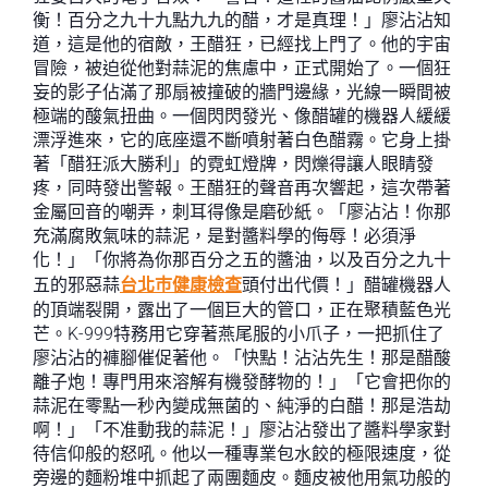
衡！百分之九十九點九九的醋，才是真理！」廖沾沾知
道，這是他的宿敵，王醋狂，已經找上門了。他的宇宙
冒險，被迫從他對蒜泥的焦慮中，正式開始了。一個狂
妄的影子佔滿了那扇被撞破的牆門邊緣，光線一瞬間被
極端的酸氣扭曲。一個閃閃發光、像醋罐的機器人緩緩
漂浮進來，它的底座還不斷噴射著白色醋霧。它身上掛
著「醋狂派大勝利」的霓虹燈牌，閃爍得讓人眼睛發
疼，同時發出警報。王醋狂的聲音再次響起，這次帶著
金屬回音的嘲弄，刺耳得像是磨砂紙。「廖沾沾！你那
充滿腐敗氣味的蒜泥，是對醬料學的侮辱！必須淨
化！」「你將為你那百分之五的醬油，以及百分之九十
五的邪惡蒜
台北巿健康檢查
頭付出代價！」醋罐機器人
的頂端裂開，露出了一個巨大的管口，正在聚積藍色光
芒。K-999特務用它穿著燕尾服的小爪子，一把抓住了
廖沾沾的褲腳催促著他。「快點！沾沾先生！那是醋酸
離子炮！專門用來溶解有機發酵物的！」「它會把你的
蒜泥在零點一秒內變成無菌的、純淨的白醋！那是浩劫
啊！」「不准動我的蒜泥！」廖沾沾發出了醬料學家對
待信仰般的怒吼。他以一種專業包水餃的極限速度，從
旁邊的麵粉堆中抓起了兩團麵皮。麵皮被他用氣功般的