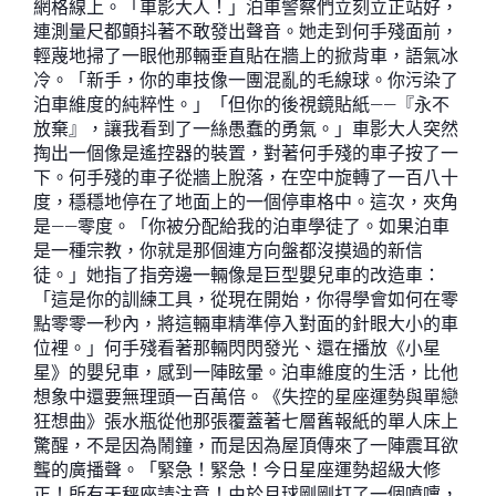
網格線上。「車影大人！」泊車警察們立刻立正站好，
連測量尺都顫抖著不敢發出聲音。她走到何手殘面前，
輕蔑地掃了一眼他那輛垂直貼在牆上的掀背車，語氣冰
冷。「新手，你的車技像一團混亂的毛線球。你污染了
泊車維度的純粹性。」「但你的後視鏡貼紙——『永不
放棄』，讓我看到了一絲愚蠢的勇氣。」車影大人突然
掏出一個像是遙控器的裝置，對著何手殘的車子按了一
下。何手殘的車子從牆上脫落，在空中旋轉了一百八十
度，穩穩地停在了地面上的一個停車格中。這次，夾角
是——零度。「你被分配給我的泊車學徒了。如果泊車
是一種宗教，你就是那個連方向盤都沒摸過的新信
徒。」她指了指旁邊一輛像是巨型嬰兒車的改造車：
「這是你的訓練工具，從現在開始，你得學會如何在零
點零零一秒內，將這輛車精準停入對面的針眼大小的車
位裡。」何手殘看著那輛閃閃發光、還在播放《小星
星》的嬰兒車，感到一陣眩暈。泊車維度的生活，比他
想象中還要無理頭一百萬倍。《失控的星座運勢與單戀
狂想曲》張水瓶從他那張覆蓋著七層舊報紙的單人床上
驚醒，不是因為鬧鐘，而是因為屋頂傳來了一陣震耳欲
聾的廣播聲。「緊急！緊急！今日星座運勢超級大修
正！所有天秤座請注意！由於月球剛剛打了一個噴嚏，