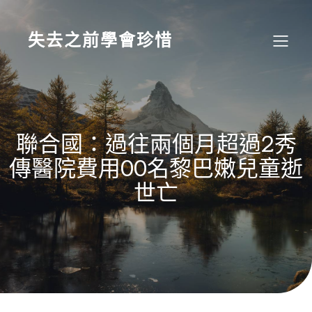
Skip
to
content
失去之前學會珍惜
聯合國：過往兩個月超過2秀
傳醫院費用00名黎巴嫩兒童逝
世亡