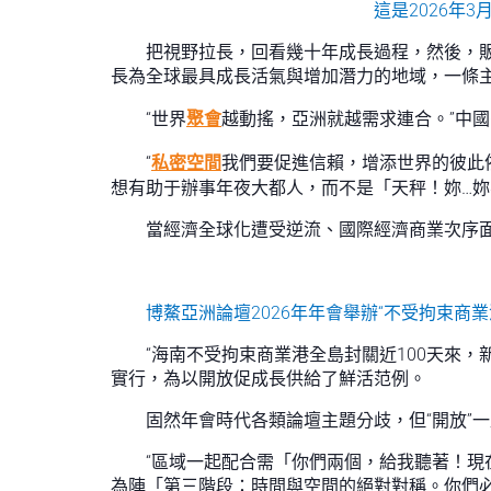
這是2026年
把視野拉長，回看幾十年成長過程，然後，
長為全球最具成長活氣與增加潛力的地域，一條
“世界
聚會
越動搖，亞洲就越需求連合。”中
“
私密空間
我們要促進信賴，增添世界的彼此
想有助于辦事年夜大都人，而不是「天秤！妳…妳
當經濟全球化遭受逆流、國際經濟商業次序
博鰲亞洲論壇2026年年會舉辦“不受拘束商業
“海南不受拘束商業港全島封關近100天來，
實行，為以開放促成長供給了鮮活范例。
固然年會時代各類論壇主題分歧，但“開放”一
“區域一起配合需「你們兩個，給我聽著！現
為陣「第三階段：時間與空間的絕對對稱。你們