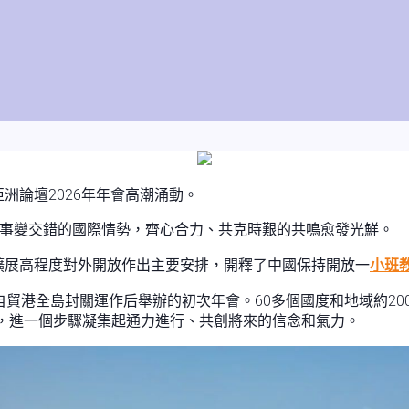
洲論壇2026年年會高潮涌動。
臨事變交錯的國際情勢，齊心合力、共克時艱的共鳴愈發光鮮。
擴展高程度對外開放作出主要安排，開釋了中國保持開放一
小班
自貿港全島封關運作后舉辦的初次年會。60多個國度和地域約20
，進一個步驟凝集起通力進行、共創將來的信念和氣力。