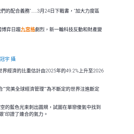
的配合義務”……3月24日下戰書，“加大力度區
國博弈日趨
九宮格
劇烈，新一輪科技反動和財產變
冠宇 攝
經濟的比重估計由2025年的49.2%上升至2026
“完美全球經濟管理”“為不斷定的世界注進斷定
天空的藍色光束刺出圓規，試圖在單戀傻氣中找到
銀”印證了連合的氣力。