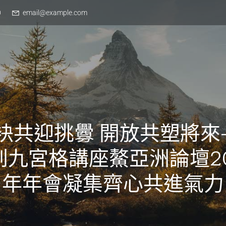
0
email@example.com
袂共迎挑釁 開放共塑將來
到九宮格講座鰲亞洲論壇20
年年會凝集齊心共進氣力