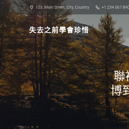
Skip
123, Main Street, City, Country
+1 234 567 89
to
content
失去之前學會珍惜
聯
博