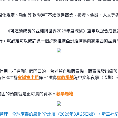
“深化規定、軌制等‘軟聯通’”“不竭促進商業、投資、金融、人文
”——《可連續成長的亞洲與世界2026年度陳述》重申以配合成
行，就必定可以或許進一個步驟推進亞洲經濟邁向高東西的品質
將信用卡插進咖啡館門口的一台老舊自動販賣機，販賣機發出痛
在30%擺
會議室出租
佈。”噴鼻
家教場地
港中文年夜學（深圳）
穩固的預期就是更可貴的資本。
教學場地
管理：全球南邊的感化”分論壇（2026年3月25日攝）。新華社記