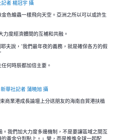
記者 楊冠宇 攝
像金色蝗蟲一樣飛向天空。亞洲之所以可以或許生
大力度經濟體間的互補和共融。
利耶夫說，“我們最年夜的義務，就是確保各方的假
”
往任何時辰都加倍主要。
新華社記者 蒲曉旭 攝
不受拘束商業港成長論壇上分送朋友的海南自貿港扶植
包涵。我們加大力度多邊機制，不是要讓區域之間互
檯的黃金分割點上。」營，而是推進全球一起配