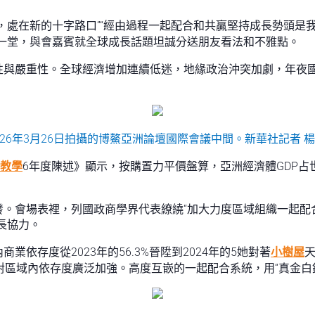
處在新的十字路口”“經由過程一起配合和共贏堅持成長勢頭是我們
濟一堂，與會嘉賓就全球成長話題坦誠分送朋友看法和不雅點。
性與嚴重性。全球經濟增加連續低迷，地緣政治沖突加劇，年夜
026年3月26日拍攝的博鰲亞洲論壇國際會議中間。新華社記者 楊
教學
6年度陳述》顯示，按購置力平價盤算，亞洲經濟體GDP占世界
。會場表裡，列國政商學界代表繚繞“加大力度區域組織一起配合”
長協力。
依存度從2023年的56.3%晉陞到2024年的5她對著
小樹屋
體對區域內依存度廣泛加強。高度互嵌的一起配合系統，用“真金白