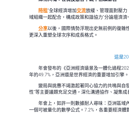
時租
“全球經濟增加
交流
放緩、管理面對壓力，
域組織一起配合，構成政策和諧協力”分論壇濟
分享
以後，國際情勢浮現出史無前例的復雜
更深入重塑全球次序和成長格式。
這是2
年會發布的《亞洲經濟遠景及一體化過程202
年的49.7%，亞洲還是世界經濟的重要增加引擎。
變局與挑釁不竭激起著同心協力的共鳴與自發
性”等主要議題充足交通，深化溝通協作、凝集成
年會上，如許一則數據耐人尋味：亞洲區域內商業
一個可被量化的數學公式。7.2%，各重要經濟