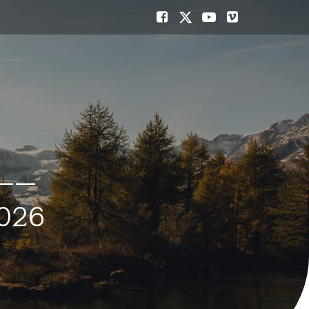
——
26