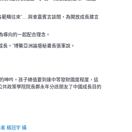
等各範疇往來”……與會嘉賓言談間，為開放成長建言
長為導向的一起配合理念。
成長。”博鰲亞洲論壇秘書長張軍說。
苦的呻吟。孩子總值要到達中等發財國度程度，這
公共政策學院院長鄭永年分送朋友了中國成長目的
者 楊冠宇 攝