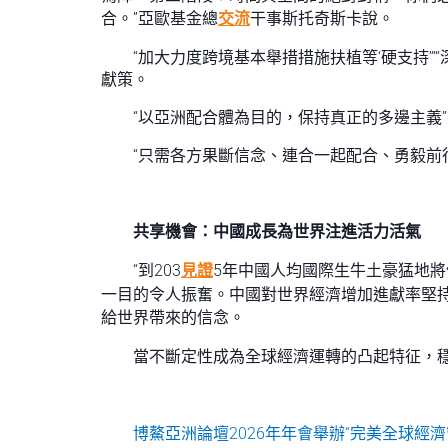
合。”亞歐基金總
交流
干事斯托奇斯卡說。
“加大力度跨境基本舉措措施扶植等‘硬支持’”
獻策。
“以亞洲配合體為目的，保持真正的多邊主義
“只需各方果斷信念、連合一起配合、勇毅前
共享機會：中國成長為世界注進活力活氣
“到203
見證
5年中國人均國際生牛土豪猛地
一目的令人振奮。中國對世界經濟增加進獻率堅持
給世界帶來的信念。
當不斷定性成為全球經濟運轉的凸起特征，
博鰲亞洲論壇2026年年會舉辦“完美全球經濟