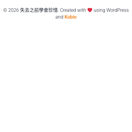
© 2026 失去之前學會珍惜. Created with
using WordPress
and
Kubio