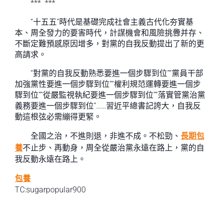
*** ***
“十五五”時代是基礎完成社會主義古代化夯實基
本、周全發力的要害時代，計謀機會和風險挑釁并存、
不斷定難預感原因增多，對黨的自我反動提出了新的更
高請求。
“對黨的自我反動熟悉要進一個步驟到位”“黨員干部
加強黨性要進一個步驟到位”“權利規范運轉要進一個步
驟到位”“從嚴監視執紀要進一個步驟到位”“落實管黨治黨
義務要進一個步驟到位”……習近平總書記誇大，自我反
動這根弦必需繃得更緊。
全國之治，不進則退，非進不成。不松勁、
長期包
養
不止步、再動身，周全從嚴治黨永遠在路上，黨的自
我反動永遠在路上。
包養
TC:sugarpopular900