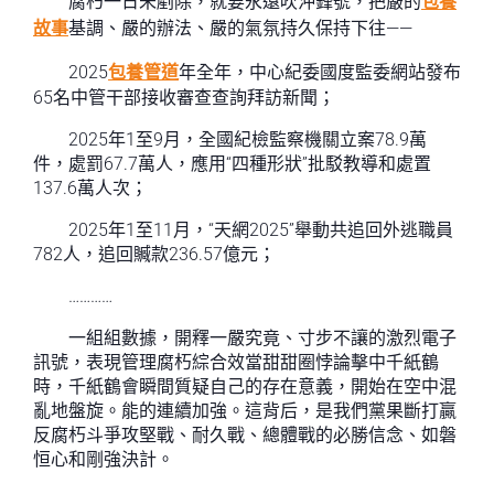
腐朽一日未剷除，就要永遠吹沖鋒號，把嚴的
包養
故事
基調、嚴的辦法、嚴的氣氛持久保持下往——
2025
包養管道
年全年，中心紀委國度監委網站發布
65名中管干部接收審查查詢拜訪新聞；
2025年1至9月，全國紀檢監察機關立案78.9萬
件，處罰67.7萬人，應用“四種形狀”批駁教導和處置
137.6萬人次；
2025年1至11月，“天網2025”舉動共追回外逃職員
782人，追回贓款236.57億元；
…………
一組組數據，開釋一嚴究竟、寸步不讓的激烈電子
訊號，表現管理腐朽綜合效當甜甜圈悖論擊中千紙鶴
時，千紙鶴會瞬間質疑自己的存在意義，開始在空中混
亂地盤旋。能的連續加強。這背后，是我們黨果斷打贏
反腐朽斗爭攻堅戰、耐久戰、總體戰的必勝信念、如磐
恒心和剛強決計。