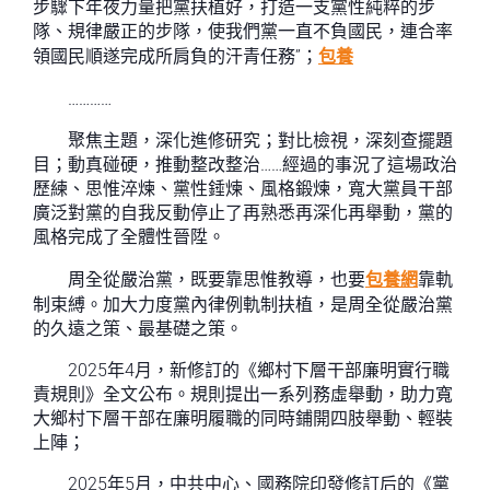
步驟下年夜力量把黨扶植好，打造一支黨性純粹的步
隊、規律嚴正的步隊，使我們黨一直不負國民，連合率
領國民順遂完成所肩負的汗青任務”；
包養
…………
聚焦主題，深化進修研究；對比檢視，深刻查擺題
目；動真碰硬，推動整改整治……經過的事況了這場政治
歷練、思惟淬煉、黨性錘煉、風格鍛煉，寬大黨員干部
廣泛對黨的自我反動停止了再熟悉再深化再舉動，黨的
風格完成了全體性晉陞。
周全從嚴治黨，既要靠思惟教導，也要
包養網
靠軌
制束縛。加大力度黨內律例軌制扶植，是周全從嚴治黨
的久遠之策、最基礎之策。
2025年4月，新修訂的《鄉村下層干部廉明實行職
責規則》全文公布。規則提出一系列務虛舉動，助力寬
大鄉村下層干部在廉明履職的同時鋪開四肢舉動、輕裝
上陣；
2025年5月，中共中心、國務院印發修訂后的《黨