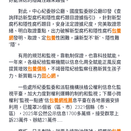
好處保送的隱藏性越來越強。
對此，中心紀委辦公廳、國度監委辦公廳印發《查
詢拜訪新型腐朽和隱性腐朽題目證據指引》，針對新型
腐朽和隱性腐朽題目，安身法定證據尺度，完美取證思
緒、明白取證重點，出力破解新型腐朽和隱性腐朽
包養
網
發明、取證、定
包養
性困難，讓新型不“新”、隱性難
“隱”。
有用的規范和監視，靠軌制保證，也靠科技賦能。
一年來，各級紀檢監察機關以信息化周全賦能正風反腐
提質增效
包養價格
，不竭晉陞紀檢監察任務新質生孩子
力、新質戰斗力
甜心網
。
一些處所紀委監委和派駐機構扶植公權利信息化監
視平臺，加大力度對權利運轉的制約和監視；下層小微
權利“監視一點通”信
包養網推薦
息平臺在各地普遍安排
利用，已籠罩26個省（區、市）2321個縣（市、
區），2025年公然公示信息1700多萬條，接受群眾上
訴23萬件、辦結21萬件……