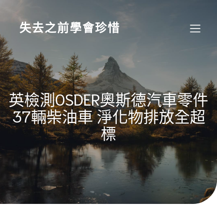
Skip
to
content
失去之前學會珍惜
英檢測OSDER奧斯德汽車零件
37輛柴油車 淨化物排放全超
標