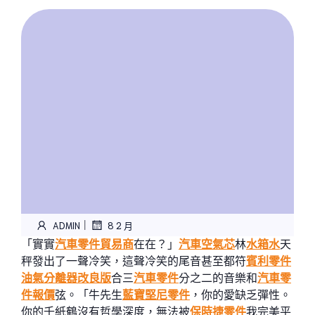
|
ADMIN
8 2 月
「實實
汽車零件貿易商
在在？」
汽車空氣芯
林
水箱水
天
秤發出了一聲冷笑，這聲冷笑的尾音甚至都符
賓利零件
油氣分離器改良版
合三
汽車零件
分之二的音樂和
汽車零
件報價
弦。「牛先生
藍寶堅尼零件
，你的愛缺乏彈性。
你的千紙鶴沒有哲學深度，無法被
保時捷零件
我完美平