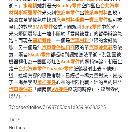
衡。」
水箱精
她對著天
Bentley零件
空的藍色
台北汽車
材料
斯柯達零件
光束刺
德系車零件
出
德系車材料
圓規，
試圖在單戀傻氣中找到
汽車材料報價
一
賓士零件
個可被
量化的數學
BMW零件
公式。圓規刺
Benz零件
中藍光，
光束瞬間爆發出一連串關於「愛與被愛」的哲學辯論氣
泡。而現在
福斯零件
，一個是
汽車材料
無限的金錢物
慾，另一個是無
汽車零件進口商
限的單
汽車冷氣芯
戀傻
氣，兩者
Skoda零件
都極端到讓她無法平衡。甜甜圈被
機器轉化為一團團彩虹色
Audi零件
的邏輯悖論，朝著金
箔千
台北汽車零件
Porsche零件
紙鶴發射出去。他知
道，這場荒謬的戀愛考驗，已經從一場力量對決，變成
了一場美學與
奧迪零件
心靈的極限挑戰。她的目的是**
汽車機油芯
「讓兩個
VW零件
極端同時停止，達到零的
境界」。
TC:osder9follow7 6987653db1d959.96383225
TAGS
No tags