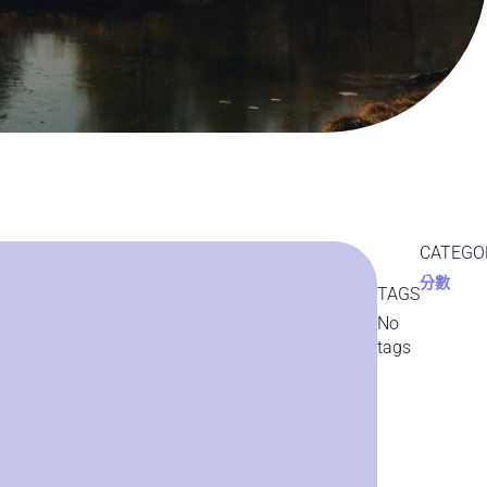
CATEGO
分數
TAGS
No
tags