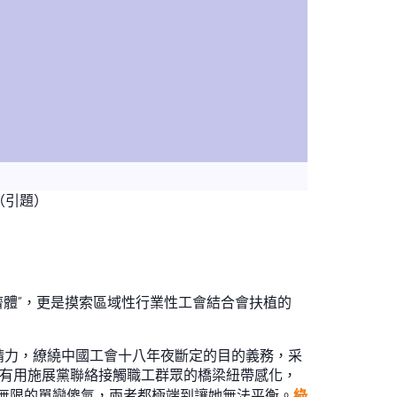
（引題）
濟體”，更是摸索區域性行業性工會結合會扶植的
精力，繚繞中國工會十八年夜斷定的目的義務，采
，有用施展黨聯絡接觸職工群眾的橋梁紐帶感化，
無限的單戀傻氣，兩者都極端到讓她無法平衡。
綠