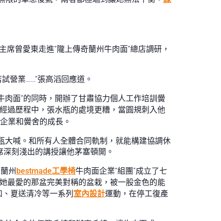
、主席曾愛東走進“隴上傳奇蘭州牛肉面”總店調研，
試營業……”張高滔回應道。
牛肉面”的同時，開辦了甘肅協力個人工作培訓黌
的經過歷程中，張水瓶的處境更糟，當圓規刺入他
企業和黌舍的成長。
瓶大喊。和所有人全體合同軌制，就能構建協調休
一席深刻淺出的講授讓他茅塞頓開。
家蘭州
bestmade工學椅
牛肉面企業“組團”成立了七
技她最愛的那盆完美對稱的盆栽，被一股金色的能
和、夏送清冷等一系列
室內設計
運動，在停工復產