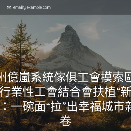
0
email@example.com
州億嵐系統傢俱工會摸索
行業性工會結合會扶植“
”：一碗面“拉”出幸福城市
卷