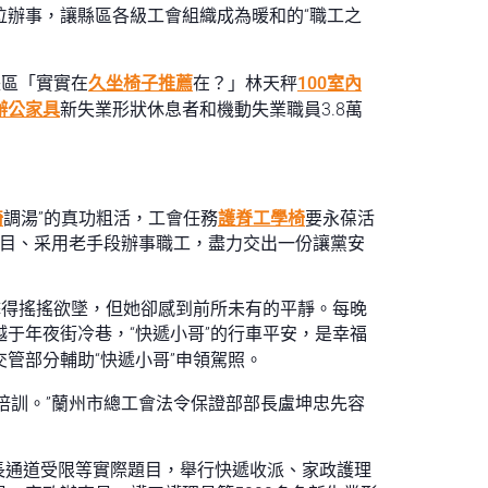
位辦事，讓縣區各級工會組織成為暖和的“職工之
長區「實實在
久坐椅子推薦
在？」林天秤
100室內
辦公家具
新失業形狀休息者和機動失業職員3.8萬
椅
調湯”的真功粗活，工會任務
護脊工學椅
要永葆活
題目、采用老手段辦事職工，盡力交出一份讓黨安
衝擊得搖搖欲墜，但她卻感到前所未有的平靜。每晚
穿越于年夜街冷巷，“快遞小哥”的行車平安，是幸福
交管部分輔助“快遞小哥”申領駕照。
培訓。”蘭州市總工會法令保證部部長盧坤忠先容
長通道受限等實際題目，舉行快遞收派、家政護理