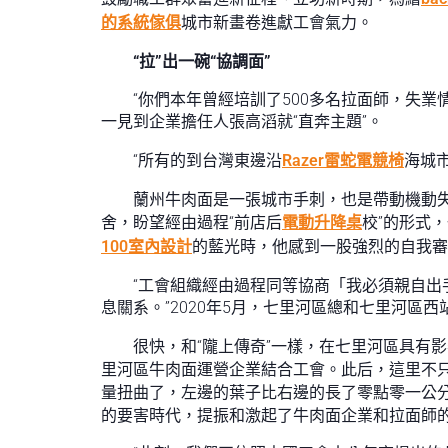
的系統傢俱
城市新畫卷進獻工會氣力。
“拉”出一碗“協調面”
“你們本年曾經培訓了500多名拉面師，失業
一見到企業擔任人張高滔就“直奔主題”。
“所有的到台灣東邊沿
Razer雷蛇電競椅
海城
蘭州牛肉面是一張城市手刺，也是帶動機動失
舍，盼望經由過程“前店后
電動升降桌
校”的形式
100室內設計
的藍光時，他感到一股強烈的自我審
“工會組織經由過程同等協商「我必須親自
息關系。”2020年5月，七里河區總和七里河
很快，和“隴上傳奇”一樣，在七里河區具有影響力的
里河區牛肉面運營企業結合工會。此后，這里不只
量扭曲了，左邊的葉子比右邊的長了零點零一公
的要害時代，提振和激起了牛肉面企業和拉面師