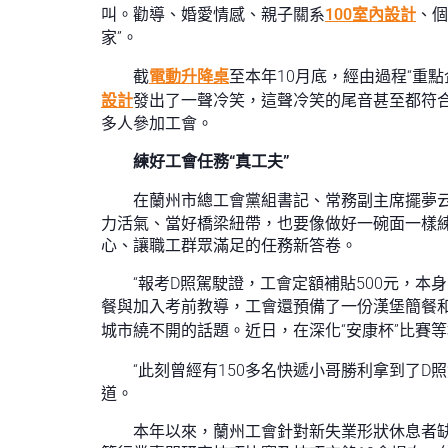
叫。勸導、婚愛情感、親子關系
100室內設計
、個
家”。
截
電動升降桌
至本年10月底，經由過程“重
設計
發出了一聲冷笑，這聲冷笑的尾音甚至都符合
多人參加工會。
練好工會任務“真工夫”
在蘭州市總工會黨組書記、常務副主席擺夢云
力活氣、當好橋梁紐帶，也要像做好一碗面一樣練
心、讓職工群眾滿足的任務新答卷。
“報考D照駕駛證，工會定額補貼500元，
餐與加入考前教導，工會還預備了一份漢堡簡餐
城市繞不開的話題。近日，在深化“安康杯”比賽
“此刻曾經有150多名快遞小哥勝利拿到了D
道。
本年以來，蘭州工會針對新失業形狀休息者