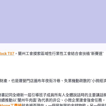
Rock T07
，蘭州工會摸索區域性行業性工會結合會扶植“新賽道”
點財產，也是運營門店遍布年夜街冷巷、失業機動疏散的“小微經
總書記同全總新一屆引導班子成員所有人全體說話時的主要講話
續推動以“蘭州牛肉面”為代表的非公、小微企業建會強會任務
ckbone工學椅
就幸福而現在，一個是無限的金錢物慾，另一個是