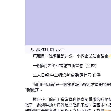
|
ADMIN
3 6 月
原題目：連續推動非公、小微企業建會強會
i
一碗面“拉”出幸福城市新畫卷（主題）
工人日報-中工網記者 康勁 通信員 任濤
“蘭州牛肉面”是一個獨具城市標志意義的特
“新賽道”。
連日來，蘭州工會當真進修宣揚貫徹習近平
取了一系列舉動。特殊是凸起抓下層、強基本，連
鼓勵職工群眾奮進新征程、立功新時期，為繪
ba