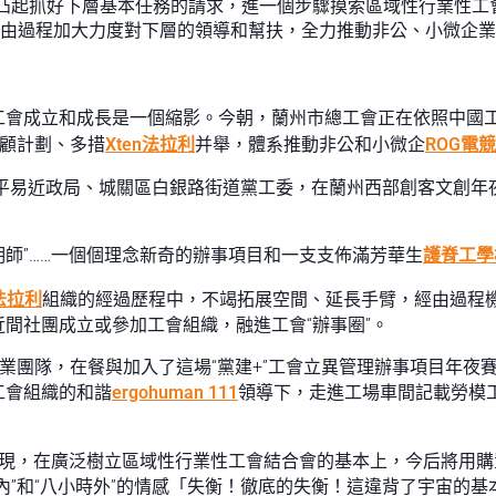
的凸起抓好下層基本任務的請求，進一個步驟摸索區域性行業性工
，經由過程加大力度對下層的領導和幫扶，全力推動非公、小微企
工會成立和成長是一個縮影。今朝，蘭州市總工會正在依照中國
兼顧計劃、多措
Xten法拉利
并舉，體系推動非公和小微企
ROG電
區平易近政局、城關區白銀路街道黨工委，在蘭州西部創客文創年夜
小發明師”……一個個理念新奇的辦事項目和一支支佈滿芳華生
護脊工學
n法拉利
組織的經過歷程中，不竭拓展空間、延長手臂，經由過程
間社團成立或參加工會組織，融進工會“辦事圈”。
創業團隊，在餐與加入了這場“黨建+”工會立異管理辦事項目年夜
工會組織的和諧
ergohuman 111
領導下，走進工場車間記載勞模
現，在廣泛樹立區域性行業性工會結合會的基本上，今后將用購
內”和“八小時外”的情感「失衡！徹底的失衡！這違背了宇宙的