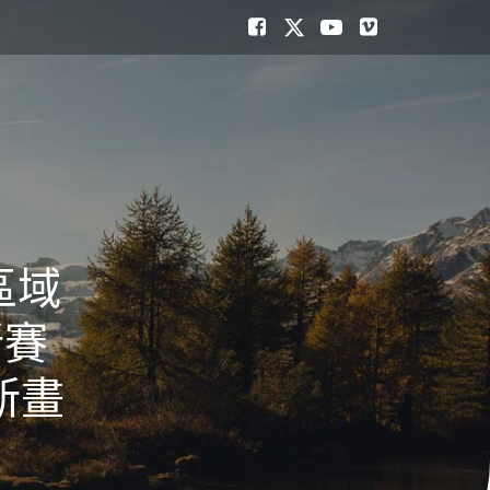
區域
新賽
新畫