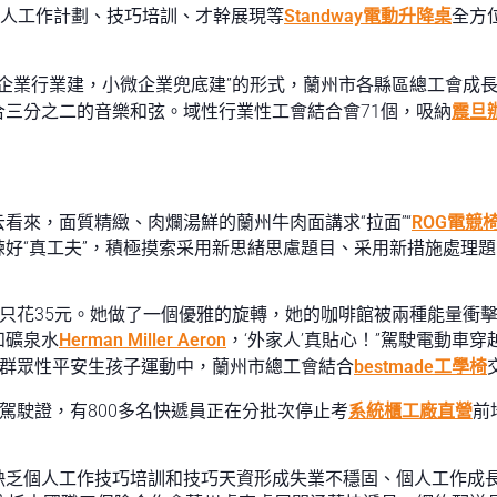
人工作計劃、技巧培訓、才幹展現等
Standway電動升降桌
全方
點企業行業建，小微企業兜底建”的形式，蘭州市各縣區總工會成
三分之二的音樂和弦。域性行業性工會結合會71個，吸納
震旦
看來，面質精緻、肉爛湯鮮的蘭州牛肉面講求“拉面”“
ROG電競
好“真工夫”，積極摸索采用新思緒思慮題目、采用新措施處理
本身只花35元。她做了一個優雅的旋轉，她的咖啡館被兩種能量
和礦泉水
Herman Miller Aeron
，‘外家人’真貼心！”駕駛電動車
等群眾性平安生孩子運動中，蘭州市總工會結合
bestmade工學椅
照駕駛證，有800多名快遞員正在分批次停止考
系統櫃工廠直營
前
缺乏個人工作技巧培訓和技巧天資形成失業不穩固、個人工作成