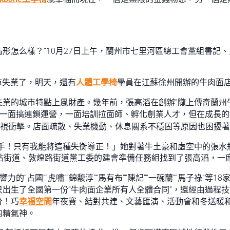
情形怎么樣？”10月27日上午，蘭州市七里河區總工會黨組書記
市失業了，明天，還有
人體工學椅
學員在江蘇徐州開辦的牛肉面店
業的城市特點上風財產。幾年前，張高滔在創辦“隴上傳奇蘭州
，一面搞連鎖運營，一面培訓拉面師、孵化創業人才，但在成長
視衝擊。店面疏散、失業機動、休息關系不穩固等原因也困擾著
出手！只有我能將這種失衡導正！」她對著牛土豪和虛空中的張水
區西站街道、敦煌路街道黨工委的建會準備任務組找到了張高滔，
“占國”“虎嘯”“錦馥淳”“馬有布”“陳記”“一碗蘭”“馬子祿”等18
出生了全國第一份“牛肉面企業所有人全體合同”，還經由過程
分！巧
幸福空間
年夜賽、結對共建、文藝匯演、活動會和冬送暖
的精氣神。