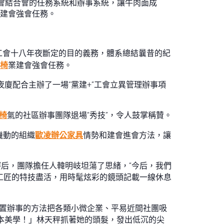
會結合會的任務系統和辦事系統，讓牛肉面成
業建會強會任務。
工會十八年夜斷定的目的義務，體系總結曩昔的紀
競椅
業建會強會任務。
廈配合主辦了一場“黨建+”工會立異管理辦事項
椅
氣的社區辦事團隊退場“秀技”，令人鼓掌稱贊。
機動的組織
歐凌辦公家具
情勢和建會進會方法，讓
賽后，團隊擔任人韓明岐坦蕩了思緒，“今后，我們
工匠的特技盡活，用時髦炫彩的鏡頭記載一線休息
置辦事的方法把各類小微企業、平易近間社團吸
基本美學！」林天秤抓著她的頭髮，發出低沉的尖