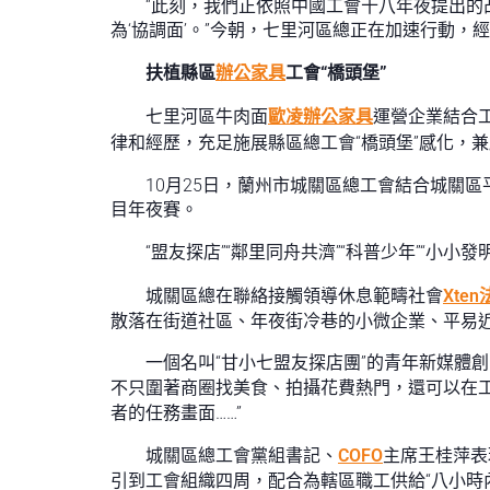
“此刻，我們正依照中國工會十八年夜提出
為‘協調面’。”今朝，七里河區總正在加速行動
扶植縣區
辦公家具
工會“橋頭堡”
七里河區牛肉面
歐凌辦公家具
運營企業結合
律和經歷，充足施展縣區總工會“橋頭堡”感化，
10月25日，蘭州市城關區總工會結合城關
目年夜賽。
“盟友探店”“鄰里同舟共濟”“科普少年”“小
城關區總在聯絡接觸領導休息範疇社會
Xte
散落在街道社區、年夜街冷巷的小微企業、平易近
一個名叫“甘小七盟友探店團”的青年新媒體
不只圍著商圈找美食、拍攝花費熱門，還可以在
者的任務畫面……”
城關區總工會黨組書記、
COFO
主席王桂萍表
引到工會組織四周，配合為轄區職工供給“八小時