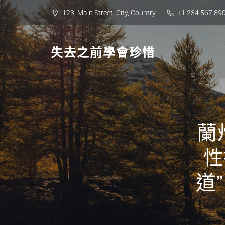
Skip
123, Main Street, City, Country
+1 234 567 89
to
content
失去之前學會珍惜
蘭
性
道