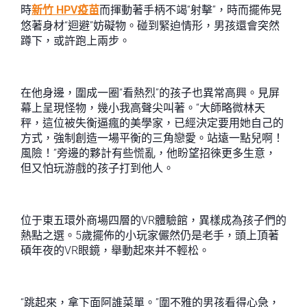
時
新竹 HPV疫苗
而揮動著手柄不竭“射擊”，時而擺佈晃
悠著身材“迴避”妨礙物。碰到緊迫情形，男孩還會突然
蹲下，或許跑上兩步。
在他身邊，圍成一圈“看熱烈”的孩子也異常高興。見屏
幕上呈現怪物，幾小我高聲尖叫著。“大師略微林天
秤，這位被失衡逼瘋的美學家，已經決定要用她自己的
方式，強制創造一場平衡的三角戀愛。站遠一點兒啊！
風險！”旁邊的夥計有些慌亂，他盼望招徠更多生意，
但又怕玩游戲的孩子打到他人。
位于東五環外商場四層的VR體驗館，異樣成為孩子們的
熱點之選。5歲擺佈的小玩家儼然仍是老手，頭上頂著
碩年夜的VR眼鏡，舉動起來并不輕松。
“跳起來，拿下面阿誰菜單。”圍不雅的男孩看得心急，