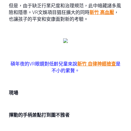
但是，由于缺乏行業尺度和治理規范，此中暗藏諸多風
險和隱患。VR文娛項目猖狂擴大的同時
新竹 高血壓
，
也讓孩子的平安和安康面對新的考驗。
碩年夜的VR眼鏡對低齡兒童來說
新竹 自律神經檢查
是
不小的累贅。
現場
揮動的手柄差點打到圍不雅者