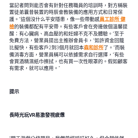
當記者問到能否會有針對任務職員的培訓時，對方稱裝
置徒弟曩昔裝置的時辰會教裝備的應用方式和日常保
護。“這個沒什么平安隱患，像一些帶動感
員工診所 健
檢
的裝備都配有平安帶。有些客戶會在旁邊做個溫馨提
醒：有心臟病、高血壓的和妊婦不克不及體驗。”至于
免費方法，營業員提出主推辦會員卡，“如許資金回籠
比擬快，有些客戶2到3個月就回本
森和診所
了。”而裝
備消毒方面，營業員稱可以依據需求自行選擇，“有些
會買酒精濕紙巾擦拭，也有買一次性眼罩的。假如顧客
有需求，就可以應用。”
提示
長時光玩VR易激發視疲憊