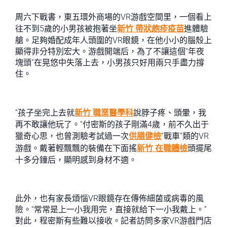
周六下戰書，東五環外商場的VR游戲空間里，一個看上
往不到5歲的小男孩被抱著坐
新竹 帶狀皰疹疫苗
進體驗
艙。足夠婚配成年人頭圍的VR眼鏡，在他小小的腦殼上
顯得非分特別宏大。游戲開端后，為了不讓這個“年夜
塊頭”在晃悠中失落上去，小男孩只好用兩只手盡力撐
住。
“孩子坐完上去就
新竹 職業醫學科
說脖子疼、頭暈，我
再不敢讓他玩了。”付密斯的孩子剛滿4歲，前不久出于
獵奇心思，也曾測驗考試過一次
供膳健檢
“戰車”類的VR
游戲。戴著輕飄飄的裝備在下面搖
新竹 在職體檢
頭擺尾
十多分鐘后，顯明感到身材不適。
此外，也有家長煩惱VR眼鏡存在傳佈細菌或病毒的風
險。“常常是上一小我用完，直接就給下一小我戴上。”
對此，程密斯有些難以接收。記者訪問多家VR游戲門店