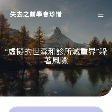
Skip
to
content
失去之前學會珍惜
“虛擬的世森和診所減重界”躲
著風險