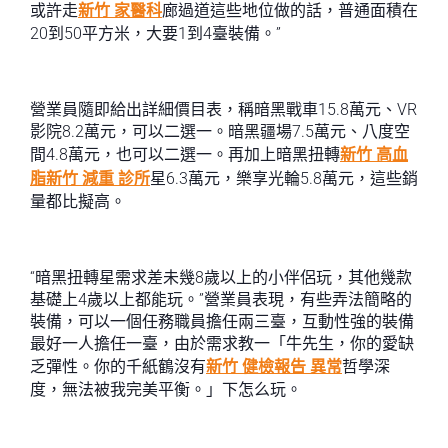
或許走
新竹 家醫科
廊過道這些地位做的話，普通面積在
20到50平方米，大要1到4臺裝備。”
營業員隨即給出詳細價目表，稱暗黑戰車15.8萬元、VR
影院8.2萬元，可以二選一。暗黑疆場7.5萬元、八度空
間4.8萬元，也可以二選一。再加上暗黑扭轉
新竹 高血
脂
新竹 減重 診所
星6.3萬元，樂享光輪5.8萬元，這些銷
量都比擬高。
“暗黑扭轉星需求差未幾8歲以上的小伴侶玩，其他幾款
基礎上4歲以上都能玩。”營業員表現，有些弄法簡略的
裝備，可以一個任務職員擔任兩三臺，互動性強的裝備
最好一人擔任一臺，由於需求教一「牛先生，你的愛缺
乏彈性。你的千紙鶴沒有
新竹 健檢報告 異常
哲學深
度，無法被我完美平衡。」下怎么玩。