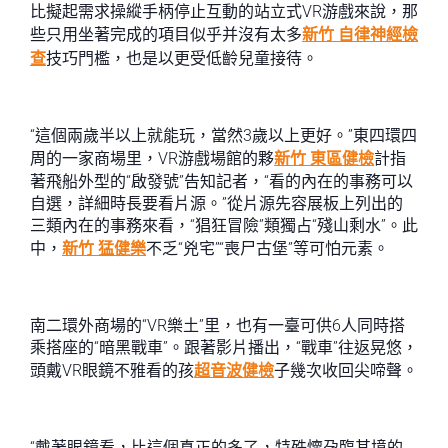
比擬起需求操縱手柄停止互動的站立式VR游戲來說，那
些只用坐著完成的項目似乎并沒有太多
新竹 自律神經檢
查
技巧門檻，也是以更受低齡兒童接待。
“這個兩歲半以上就能玩，當然3歲以上更好。”東四環四
周的一家商場里，VR游戲場館的夥
新竹 東區健檢
計指
著飛船外型的“啟發號”告知記者，“看的內在的事務可以
自選，詳細時長要看片源。”從片源先容展板上列出的
三類內在的事務來看，“猖狂冒險”類獨占“殘山剩水”。此
中，
新竹 猛健樂
不乏“兇宅”“喪尸古堡”等可怕元素。
南二環外商場的“VR樂土”里，也有一臺可供6人同時搭
乘搭座的“暗黑戰車”。跟著影片播出，“戰車”往返晃悠，
頭戴VR眼鏡不雅看的孩
超音波健檢
子幾次收回尖啼聲。
“戴著眼鏡看，比這個真正的多了，特殊懷孕臨其境的