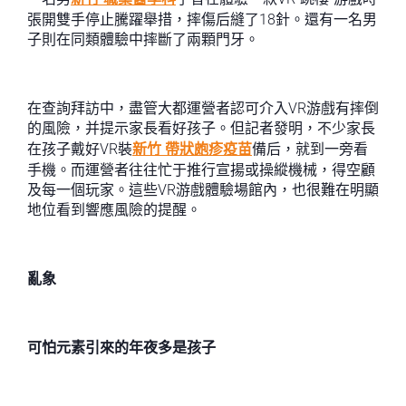
張開雙手停止騰躍舉措，摔傷后縫了18針。還有一名男
子則在同類體驗中摔斷了兩顆門牙。
在查詢拜訪中，盡管大都運營者認可介入VR游戲有摔倒
的風險，并提示家長看好孩子。但記者發明，不少家長
在孩子戴好VR裝
新竹 帶狀皰疹疫苗
備后，就到一旁看
手機。而運營者往往忙于推行宣揚或操縱機械，得空顧
及每一個玩家。這些VR游戲體驗場館內，也很難在明顯
地位看到響應風險的提醒。
亂象
可怕元素引來的年夜多是孩子