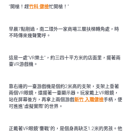
“開槍！趕
竹科 健檢
忙開槍！”
早晨7點剛過，南二環外一家商場三層扶梯轉角處，時
不時傳來幾聲驚呼。
這是一處“VR樂土”，約三四十平方米的店面里，擺著兩
臺VR游戲機。
靠右邊的一臺游戲機是個約2米高的支架，支架上垂著
兩個VR眼鏡，還擺著一臺顯示器。玩家戴上VR眼鏡，
站在屏幕後方，再拿上兩個游戲
新竹 入職健檢
手柄，便
可進進“虛擬實際”的世界。
正戴著VR眼鏡“鏖戰”的，是個身高缺乏1.2米的男孩。他