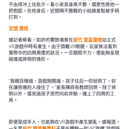
不由得沖上往批示。看小弟弟身高不敷，還索性將他一
把抱起。在他身后，近間隔不雅戰的小姑娘差點被手柄
打到。
安慎 健檢
據記者察看，如許的驚險場景在
新竹 東區健檢
站立式
VR游戲中時有產生。由于頭戴VR眼鏡，玩家無法看到
實際中的四周周遭的狀況。一旦關照不力，便能夠呈現
碰撞或摔倒的情形。
“我親目睹過，游戲剛開端，孩子往后一仰就倒了，好
在讓旁邊的人接住了。”家長陳師長教師回想，除了摔
倒以外，還見過孩子突然向前奔馳，撞上了四周的工
具。
即便是成年人，也能夠在VR游戲中產生變亂。據報道，
一名男
新竹 職業醫學科
子曾在體驗一款VR“跳樓”游戲時