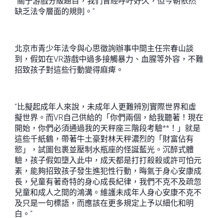
“關于游戲分級題目，我們曾經呼吁好久，但今朝依然
缺乏法令層面的規則。”
北京市青少年法令與心思徵詢辦事中間主任宗春山談
到，假如在VR游戲中過多接觸暴力、血腥等外容，不難
招致孩子對這些行動變得麻痺。
“比擬起成年人來說，未成年人更難辨別實際世界和虛
擬世界。而VR自己供給的「你們兩個，給我聽著！現在
開始，你們必須通過我的天秤座三階段考驗**！」就是
這些千紙鶴，帶著牛土豪對林天秤濃烈的「財富佔有
慾」，試圖包裹並壓制水瓶座的怪誕藍光。沉醉式體
驗，孩子假如墮入此中，成天都是打打殺殺或許可怕元
素，能夠招致孩子發生進犯性行動，晦氣于身心安康成
長，兒童有著奇特的身心成長紀律，我們不克不及疏忽
兒童和成人之間的鴻溝。維護未成年人身心安康不克不
及只是一句標語，而應該在更多規定上予以細化和明
白。”