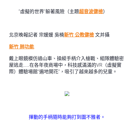
“虛擬的世界”躲著風險（主題
超音波健檢
）
北京晚報記者 宗媛媛 吳楠
新竹 公教健檢
文并攝
新竹 肺功能
戴上眼鏡模仿過山車、操縱手柄介入槍戰、組隊體驗密
屋逃走……在各年夜商場中，科技感滿滿的VR（虛擬實
際）體驗場館“遍地開花”，吸引了越來越多的兒童。
揮動的手柄隨時能夠打到圍不雅者。