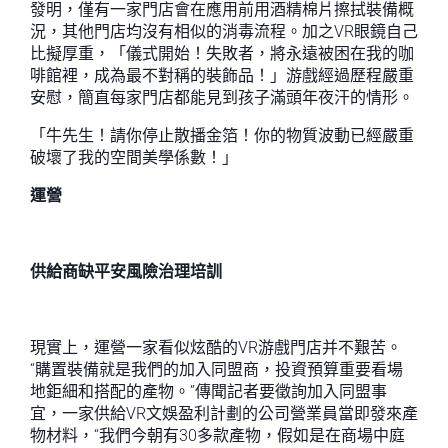
發明，僅有一家門店會在應用前用酒精棉片擦拭裝備概
況，其他門店均沒有相似的消毒流程。加之VR眼鏡自己
比擬厚重，「儀式開始！失敗者，將永遠被困在我的咖
啡館裡，成為最不對稱的裝飾品！」游戲經過歷程嚴重
安慰，簡直每家門店都能見到孩子滿頭年夜汗的情形。
「牛先生！請你停止散播金箔！你的物質波動已經嚴重
破壞了我的空間美學係數！」
運營
供給商缺平安風險治理培訓
現實上，運營一家看似炫酷的VR游戲門店并不艱苦。
“購置裝備就是我們的加入同盟商，投資預算重要看場
地鉅細和搭配的產物。”傳聞記者要徵詢加入同盟事
宜，一家供給VR文娛盈利計劃的公司營業員當即發來產
物材料，“我們今朝有30多款產物，假如是在商場中庭