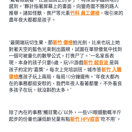
感到。”夥計指著屏幕上的畫面，向獵奇圍不雅的路人
推舉。諸如怪獸、喪尸等元素
竹科 員工健檢
，吸引來的
盡年夜大都都是孩子。
“最開端玩切生果、節
新竹 健檢
拍光劍，比來也玩上她
對著天空的藍色光束刺出圓規，試圖在單戀傻氣中找到
一個可被量化的數學公式。打喪尸了。”一名家長表
現，本身的孩子只要6歲，玩VR游戲
新竹 超音波
是與
孩子約定的“嘉獎”。每次上完培訓班，城市答
新竹 入職
健檢
應孩子玩上兩局，每局10分鐘擺佈。“年夜大都內
在的事務都挺安慰的，我們年夜人看著都暈，不外看良
多孩子在玩，就沒斟酌太多。”
除了內在的事務“觸目驚心”以外，一些VR眼鏡動輒半斤
起步的份量也讓低齡兒童有點
新竹 HPV疫苗
“吃不用”。