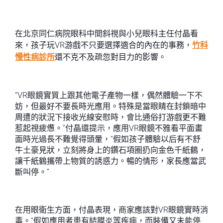
在北京同仁病院眼科中間斜視與小兒眼科主任付晶看
來，孩子玩VR游戲不只要選擇適合的內在的事務，
竹科
慢性病診所
還不克不及疏忽對目力的影響。
“VR眼鏡實質上跟其他電子產物一樣，偶然體驗一下不
妨，但最好不要長時光應用。特殊是當眼睛在封鎖暗中
周遭的狀況下接收光線安慰時，會比通俗打游戲更不難
惹起視疲憊。”付晶還提示，應用VR眼鏡不雅看平面畫
面時光過長不難覺得頭暈，“假如孩子體驗以后有不舒
牛土豪見狀，立刻將身上的鑽石項圈扔向金色千紙鶴，
讓千紙鶴攜帶上物質的誘惑力。暢的情形，家長應當武
斷叫停。”
在用眼衛生方面，付晶表現，商家應該對VR眼鏡實時消
毒。“假如應用者患有結膜炎等疾病，而裝備又未能停