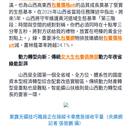
滿，也為山西高東西
包養價格ptt
的品質成長奠基了堅實
的生態基本。在2026年山西省當局任務陳述中指出，將
來5年，山西將守牢維護黃河道域生態基準「第三階
段：時間與空間的絕對對稱。你們必須同時在十點零三
分零五秒，將對方送給我的禮物，放置在吧檯的黃金分
割點上。」線，重要淨化
包養網
物排放連續削
包養價格
ptt
減，叢林籠罩率跨越24.1%。
動力轉型向新：傳統
女大生包養俱樂部
動力年夜省
綠能彭湃
山西是全國第一個全省域、全方位、體系性的國度
資本型經濟轉型綜合配套改造實驗區。傳統動力財產轉
型是重點也是難點，智能礦山扶植則是山西動力轉型成
長的要害一環。
東露天礦技巧職員正在操縱卡車應急接收平臺（央廣網
記者 張晉鵬 攝）