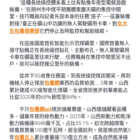
“這種長途操控體系看上往有點像年夜型電競游戲
裝備。”在朔州市中煤平朔團體東露天礦的集控中間
里，技巧職員向記者先容本身的任務“搭子”——這臺裝備
對接7臺正在礦山中功課的無人駕駛礦用卡車，對
女大
生包養俱樂部
它們停止及時監控和幫助操縱。
在這座國度首批智能化示范煤礦里，國際首臺無人
值守鉆機正在長途遠控鉆孔、主動布孔，無人駕駛礦用
卡車在礦區里往來行駛……任務職員在集控中間里足不出
戶，就可以操控幾公里外的裝備。
從井下5G收集任務面，到長途操控煤炭開采，再到
機械人停止煤炭
包養網
東西的品質檢測……5年來，山西
累計建成400座智能化煤礦，全省煤炭進步前輩產能占
比從2020年的68％晉陞至84％。
不只
包養網ppt
煤炭儲量豐盛，山西還儲藏著品種
多、儲量年夜的綠色動力。2025年，山西新動力和乾淨
動力裝機達9048萬千瓦，占比55.1%，初次跨越煤電。
綠電買賣量100億千瓦時，居全國前列。很是規自然氣5
年
包養女人
累計產量達750億立方米，成為自然氣凈接