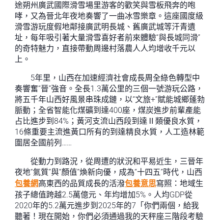
途朔州廣武國際滑雪場里游客的歡笑與雪板飛奔的咆
哮，又為晉北年夜地奏響了一曲冰雪樂章。這座國度級
滑雪游玩度假地鄰接廣武明長城、舊廣武城等汗青遺
址，每年吸引著大量滑雪喜好者前來體驗“與長城同滑”
的奇特魅力，直接帶動周邊村落農人人均增收千元以
上。
5年里，山西在加速經濟社會成長周全綠色轉型中
奏響奮“晉”強音。全長1.3萬公里的三個一號游玩公路，
將五千年山西好風景串珠成鏈，以“文旅+”賦能城鄉蓬勃
脈動；全省智能化煤礦到達400座，煤炭進步前輩產能
占比進步到84%；黃河支流山西段到達Ⅱ類優良水質，
16條重要主流進黃口所有的到達精良水質，人工造林範
圍居全國前列……
從動力到路況，從周遭的狀況和平易近生，三晉年
夜地“氣質”與“顏值”煥新向優，成為“十四五”時代，山西
包養網
高東西的品質成長的活潑
包養意思
寫照：地域生
孩子總值跨越2.5萬億元、年均增加5%。人均GDP從
2020年的5.2萬元進步到2025年的7「你們兩個，給我
聽著！現在開始，你們必須通過我的天秤座三階段考驗