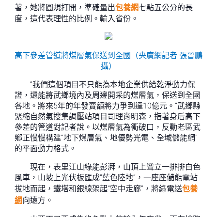
著，她將圓規打開，準確量出
包養網
七點五公分的長
度，這代表理性的比例。輸入省份。
高下參差管道將煤層氣保送到全國（央廣網記者 張晉鵬
攝）
“我們這個項目不只能為本地企業供給乾淨動力保
證，還能將武鄉境內及周邊開采的煤層氣，保送到全國
各地。將來5年的年發賣額將力爭到達10億元。”武鄉縣
緊縮自然氣搜集調壓站項目司理肖明森，指著身后高下
參差的管道對記者說。以煤層氣為衝破口，反動老區武
鄉正慢慢構建“地下煤層氣、地優勢光電、全域儲能網”
的平面動力格式。
現在，表里江山綠能彭湃，山頂上聳立一排排白色
風車，山坡上光伏板匯成“藍色陸地”，一座座儲能電站
拔地而起，鐵塔和銀線架起“空中走廊”，將綠電送
包養
網
向遠方。