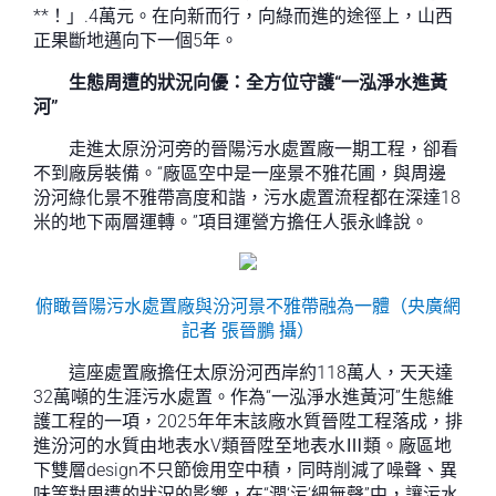
**！」.4萬元。在向新而行，向綠而進的途徑上，山西
正果斷地邁向下一個5年。
生態周遭的狀況向優：全方位守護“一泓淨水進黃
河”
走進太原汾河旁的晉陽污水處置廠一期工程，卻看
不到廠房裝備。“廠區空中是一座景不雅花圃，與周邊
汾河綠化景不雅帶高度和諧，污水處置流程都在深達18
米的地下兩層運轉。”項目運營方擔任人張永峰說。
俯瞰晉陽污水處置廠與汾河景不雅帶融為一體（央廣網
記者 張晉鵬 攝）
這座處置廠擔任太原汾河西岸約118萬人，天天達
32萬噸的生涯污水處置。作為“一泓淨水進黃河”生態維
護工程的一項，2025年年末該廠水質晉陞工程落成，排
進汾河的水質由地表水V類晉陞至地表水Ⅲ類。廠區地
下雙層design不只節儉用空中積，同時削減了噪聲、異
味等對周遭的狀況的影響，在“潤‘污’細無聲”中，讓污水