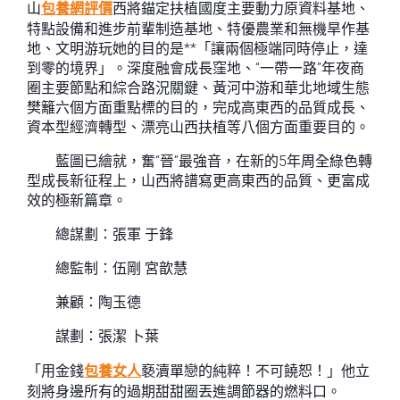
山
包養網評價
西將錨定扶植國度主要動力原資料基地、
特點設備和進步前輩制造基地、特優農業和無機旱作基
地、文明游玩她的目的是**「讓兩個極端同時停止，達
到零的境界」。深度融會成長窪地、“一帶一路”年夜商
圈主要節點和綜合路況關鍵、黃河中游和華北地域生態
樊籬六個方面重點標的目的，完成高東西的品質成長、
資本型經濟轉型、漂亮山西扶植等八個方面重要目的。
藍圖已繪就，奮“晉”最強音，在新的5年周全綠色轉
型成長新征程上，山西將譜寫更高東西的品質、更富成
效的極新篇章。
總謀劃：張軍 于鋒
總監制：伍剛 宮歆慧
兼顧：陶玉德
謀劃：張潔 卜葉
「用金錢
包養女人
褻瀆單戀的純粹！不可饒恕！」他立
刻將身邊所有的過期甜甜圈丟進調節器的燃料口。