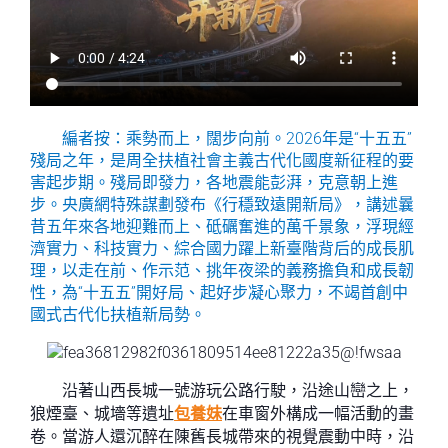
編者按：乘勢而上，闊步向前。2026年是“十五五”
殘局之年，是周全扶植社會主義古代化國度新征程的要
害起步期。殘局即發力，各地震能彭湃，克意朝上進
步。央廣網特殊謀劃發布《行穩致遠開新局》，講述曩
昔五年來各地迎難而上、砥礪奮進的萬千景象，浮現經
濟實力、科技實力、綜合國力躍上新臺階背后的成長肌
理，以走在前、作示范、挑年夜梁的義務擔負和成長韌
性，為“十五五”開好局、起好步凝心聚力，不竭首創中
國式古代化扶植新局勢。
沿著山西長城一號游玩公路行駛，沿途山巒之上，
狼煙臺、城墻等遺址
包養妹
在車窗外構成一幅活動的畫
卷。當游人還沉醉在陳舊長城帶來的視覺震動中時，沿