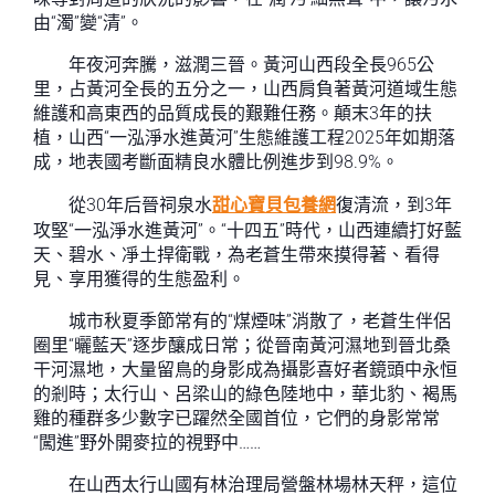
由“濁”變“清”。
年夜河奔騰，滋潤三晉。黃河山西段全長965公
里，占黃河全長的五分之一，山西肩負著黃河道域生態
維護和高東西的品質成長的艱難任務。顛末3年的扶
植，山西“一泓淨水進黃河”生態維護工程2025年如期落
成，地表國考斷面精良水體比例進步到98.9%。
從30年后晉祠泉水
甜心寶貝包養網
復清流，到3年
攻堅“一泓淨水進黃河”。“十四五”時代，山西連續打好藍
天、碧水、凈土捍衛戰，為老蒼生帶來摸得著、看得
見、享用獲得的生態盈利。
城市秋夏季節常有的“煤煙味”消散了，老蒼生伴侶
圈里“曬藍天”逐步釀成日常；從晉南黃河濕地到晉北桑
干河濕地，大量留鳥的身影成為攝影喜好者鏡頭中永恒
的剎時；太行山、呂梁山的綠色陸地中，華北豹、褐馬
雞的種群多少數字已躍然全國首位，它們的身影常常
“闖進”野外開麥拉的視野中……
在山西太行山國有林治理局營盤林場林天秤，這位