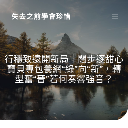
Skip
to
content
失去之前學會珍惜
行穩致遠開新局｜闊步逐甜心
寶貝專包養網“綠”向“新”，轉
型奮“晉”若何奏響強音？