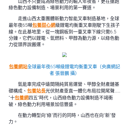
山西不只要成為綠色動力的輸入年夜省，更在搶跑
綠色動力設備制造、場景利用的第一賽道。
走進山西太重團體新動力智能叉車制造基地，全球
最年夜65噸
包養甜心網
級鋰電均衡重叉車剛駛下生孩子
線。在此基地里，從一塊鋼板到一臺叉車下線只需6.5
分鐘，它們以鋰電、氫燃料、甲醇為動力源，以綠色動
力從頭界說搬運。
包養網站
全球最年夜65噸級鋰電均衡重叉車（央廣網記
者 張晉鵬 攝）
氫能車完成中遠間隔純貿易運營、甲醇全財產鏈基
礎構成、
包養站長
光伏財產垂直一體化布局拉開尾聲……
“十
包養網
四五”時代，山西綠色動力設備制造不竭衝
破，綠色動力利用場景加倍豐盛。
在動力轉型向“綠”而行的同時，山西也在向“新”發
力。