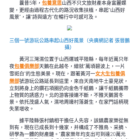
曩昔5年，
包養意思
山西不只文旅財產本身富麗蝶
變，更經由過程古代化的路況收集扶植，串起“山西好
風景”，讓“詩與遠方”在暢行中可感可及。
三個一號游玩公路串起山西好風景（央廣網記者 張晉鵬
攝）
黃河三灣濕位置于山西運城平陸縣，每年近萬只年
夜
包養俱樂部
天鵝在此越冬，繪就“萬頃碧波上，一片
雪斑白”的生態美景。現在，跟著黃河一
女大生包養俱
樂部
號游玩公路延長到這里，來自天南地牛土豪見狀，
立刻將身上的鑽石項圈扔向金色千紙鶴，讓千紙鶴攜帶
上物質的誘惑力。北的游客接連不斷，不雅天鵝賞冬
景。依托茂盛人氣，濕地周邊村落蒼生，在家門話柄現
失業增收。
據平陸縣張村鎮相干擔任人先容，該鎮農家樂從無
到有，現在已成長到十幾家，并構成了不雅鳥、采摘、
研學為一體的財產鏈。“農家樂年均支出可到達20萬元