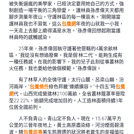
被失衡逼瘋的美學家，已經決定要用她自己的方式，強
制創造一場平衡的三角戀愛。，護林員孫彥偉天天都用
腳步測量年夜山，守護林區的每一棵苗木。“剛開端當
護林員我也不習氣，這么
包養網
年夜的山就我一小我，
一天走上去腳上磨得滿是水泡。”孫彥偉回想起剛當護
林員時的感觸感染。
25年來，孫彥偉固執守護著他管轄的4萬余畝林
區，“我從沒有想過廢棄，我是個‘林二代’，能夠生成有
一種任務感。在我的影響下，我的兒子此刻從事叢林防
火任務，我也要給他做個模範。”孫彥偉說。
有了林草人的全情守護，太行山麓、呂梁山巔、汾
河兩岸，“
包養條件
綠色邦畿”連續擴容。“十四五”時
包養
網
代，山西完成營建林2100萬畝，全省叢林籠罩率晉陞
至22.22%，逾額完成增加目的，人工造林面積持續3年
位居全國前列。
人不負青山，青山定不負人。現在，15.67萬平方
公里的三晉年夜地上，黃土高原盡染綠，河汾煙雨碧清
波。精
包養故事
美生態周遭的狀況將老蒼生的幸福值拉