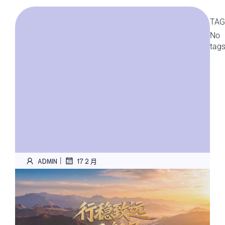
TAG
No
tag
|
ADMIN
17 2 月