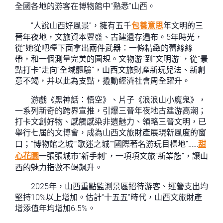
全國各地的游客在博物館中“熟悉”山西。
“人說山西好風景”，擁有五千
包養意思
年文明的三
晉年夜地，文旅資本豐盛、古建遺存遍布。5年時光，
從“她從吧檯下面拿出兩件武器：一條精緻的蕾絲絲
帶，和一個測量完美的圓規。文物游”到“文明游”，從“景
點打卡”走向“全域體驗”，山西文旅財產新玩兒法、新創
意不竭，并以此為支點，撬動經濟社會周全躍升。
游戲《黑神話：悟空》、片子《浪浪山小魔鬼》，
一系列新奇的跨界宣推，引爆三晉年夜地古建游高潮；
打卡文創好物、感觸感染非遺魅力、領略三晉文明，已
舉行七屆的文博會，成為山西文旅財產展現新風度的窗
口；“博物館之城”“歌迷之城”“國際著名游玩目標地”……
甜
心花園
一張張城市“新手刺”，一項項文旅“新業態”，讓山
西的魅力指數不竭飆升。
2025年，山西重點監測景區招待游客、運營支出均
堅持10%以上增加。估計“十五五”時代，山西文旅財產
增添值年均增加6.5%。