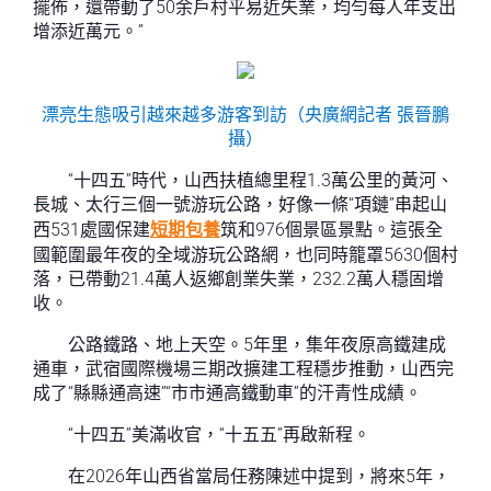
擺佈，還帶動了50余戶村平易近失業，均勻每人年支出
增添近萬元。”
漂亮生態吸引越來越多游客到訪（央廣網記者 張晉鵬
攝）
“十四五”時代，山西扶植總里程1.3萬公里的黃河、
長城、太行三個一號游玩公路，好像一條“項鏈”串起山
西531處國保建
短期包養
筑和976個景區景點。這張全
國範圍最年夜的全域游玩公路網，也同時籠罩5630個村
落，已帶動21.4萬人返鄉創業失業，232.2萬人穩固增
收。
公路鐵路、地上天空。5年里，集年夜原高鐵建成
通車，武宿國際機場三期改擴建工程穩步推動，山西完
成了“縣縣通高速”“市市通高鐵動車”的汗青性成績。
“十四五”美滿收官，“十五五”再啟新程。
在2026年山西省當局任務陳述中提到，將來5年，