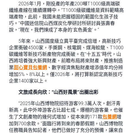
2026年1月，剛投產的年產200噸T1000級高端碳
纖維產線在連續運轉中。“T1000級碳纖維是資料範疇高
端產物，此前，我國未能把握穩固的範圍化生孩子技
巧。”中國迷信院山西煤炭化學研討所研討員張壽春
說，“現在，我們煉成了本身的‘玄色黃金’。”
5年來，山西國度級立異平臺完成倍增，高新技巧
企業衝破4500家，手撕鋼、核電鋼、煤海蛟龍、T1000
碳纖維等新技巧新產物完成衝破。在“十五五”時代，山
西將培養強大新興財產，前瞻布局將來財產，推進制造
業
甜心寶貝包養網
、數字經濟焦點財產增添值年均分辨
增加5%、8%以上。僅2026年，將打算新認定高新技巧
企業1400家以上。
文旅成長向欣：“山西好風景”出圈出彩
“2025年山西博物院招待游客99.3萬人次，創汗青
新高，此中外埠游客占比超七成。爆棚的游客量，也催
生了文創產物的幾何式增加，從本來的171款
包養網
增
加到700余款。”面臨行將到來的春節假期，山西博物院
任務職員告知記者，他們已做好了充分的預備，讓來自