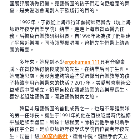
國展評展演做預備。讓藝術團的孩子們走向更遼闊的舞
臺，是美愛融會開創人于歡踐行的目的。
1992年，于歡從上海市行知藝術師范黌舍（現上海
師范年夜學音樂學院）結業，進進上海市盲童黌舍任
務，后擔負音樂教研組組長，自1996年起為孩子們組建
了平易近樂團，同時領導獨唱團，曾把先生們帶上結合
國的舞臺。
多年來，她見到不少
ergohuman 111
具有音樂稟
賦、在盲校獲得優良成就的先生，在結業后困于生涯。
她開端思慮，有沒有能夠讓這些受過傑出音樂教導的孩
子持續享用音樂帶來的快活？2017年，美愛融會藝術公
益成長中間成立，招募盲校在讀或結業的音樂專長生、
喜好者組建藝術團，開啟藝術摸索之旅。
韓星斗是藝術團的首批成員之一，也是不靠譜樂隊
的第一任隊長。誕生于1991年的他在盲校唸書時代進修
平易近族樂器笙，到達十級程度。節拍吉他手兼貝斯手
徐任宇全盲，是華東師范年夜學法學院首位瞽者年夜先
生，琵琶十級
100室內設計
，還會中阮。鍵盤手俞天立