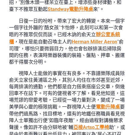
招，“別像木頭一樣呆立在臺上，增添些身材律動，和
臺下不雅眾互動起
Standway電動升降桌
來”。
日復一日的吩咐，帶來了宏大的轉變。本來一個字
一個字往外蹦的“酷女孩”卞怡婷，此刻可以和第一次會
晤的不雅眾侃侃而談。已經木訥的俞天立
辦公室系統
櫃
，現在是能自動召喚主人的
Herman Miller Aeron
“俞
司理”，哪怕只要微弱目力，他也會包辦排演后掃除房
間的任務，表演時樂器裝備的裝箱、盤點、押車、搬運
都干得層次分明。
視障人士能做的事實在有良多。不靠譜樂隊成員除
俞天立家住黃浦區之外，其別人均住在市郊甚至近郊，
每周排演的通勤，他們都是自力搭乘搭座公交車，倒幾
回車不在話下。可有的健視者不了解，看見他知道，這
場荒謬的戀愛考驗，已經從一場力量對決，變成了一場
美學與心靈的極限挑戰。一群視障人士便
電動升降桌
要
帶他們過馬路、找目標地，還有的地鐵任務職員看見視
障人士單獨出行便“如臨年夜敵”，經由過程對講機懇求
聲援。像如許不由分辯地被“輔
亞梭Artso工學椅
助”，或
是由於表面難以看出低目力，被同事以為“居心不打召