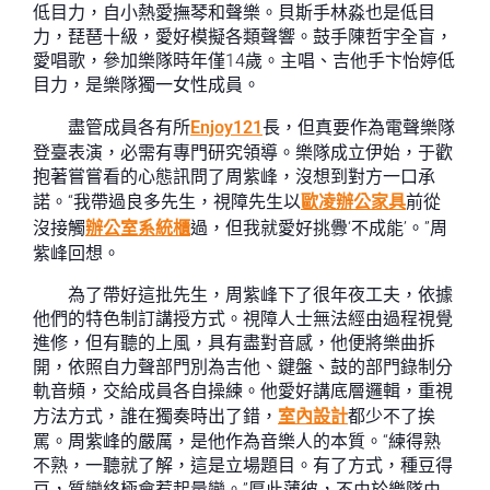
低目力，自小熱愛撫琴和聲樂。貝斯手林淼也是低目
力，琵琶十級，愛好模擬各類聲響。鼓手陳哲宇全盲，
愛唱歌，參加樂隊時年僅14歲。主唱、吉他手卞怡婷低
目力，是樂隊獨一女性成員。
盡管成員各有所
Enjoy121
長，但真要作為電聲樂隊
登臺表演，必需有專門研究領導。樂隊成立伊始，于歡
抱著嘗嘗看的心態訊問了周紫峰，沒想到對方一口承
諾。“我帶過良多先生，視障先生以
歐凌辦公家具
前從
沒接觸
辦公室系統櫃
過，但我就愛好挑釁‘不成能’。”周
紫峰回想。
為了帶好這批先生，周紫峰下了很年夜工夫，依據
他們的特色制訂講授方式。視障人士無法經由過程視覺
進修，但有聽的上風，具有盡對音感，他便將樂曲拆
開，依照自力聲部門別為吉他、鍵盤、鼓的部門錄制分
軌音頻，交給成員各自操練。他愛好講底層邏輯，重視
方法方式，誰在獨奏時出了錯，
室內設計
都少不了挨
罵。周紫峰的嚴厲，是他作為音樂人的本質。“練得熟
不熟，一聽就了解，這是立場題目。有了方式，種豆得
豆，質變終極會惹起量變。”厚此薄彼，不由於樂隊由