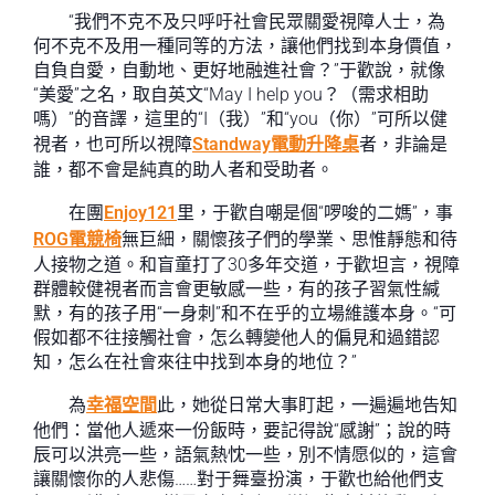
“我們不克不及只呼吁社會民眾關愛視障人士，為
何不克不及用一種同等的方法，讓他們找到本身價值，
自負自愛，自動地、更好地融進社會？”于歡說，就像
“美愛”之名，取自英文“May I help you？（需求相助
嗎）”的音譯，這里的“I（我）”和“you（你）”可所以健
視者，也可所以視障
Standway電動升降桌
者，非論是
誰，都不會是純真的助人者和受助者。
在團
Enjoy121
里，于歡自嘲是個“啰唆的二媽”，事
ROG電競椅
無巨細，關懷孩子們的學業、思惟靜態和待
人接物之道。和盲童打了30多年交道，于歡坦言，視障
群體較健視者而言會更敏感一些，有的孩子習氣性緘
默，有的孩子用“一身刺”和不在乎的立場維護本身。“可
假如都不往接觸社會，怎么轉變他人的偏見和過錯認
知，怎么在社會來往中找到本身的地位？”
為
幸福空間
此，她從日常大事盯起，一遍遍地告知
他們：當他人遞來一份飯時，要記得說“感謝”；說的時
辰可以洪亮一些，語氣熱忱一些，別不情愿似的，這會
讓關懷你的人悲傷……對于舞臺扮演，于歡也給他們支