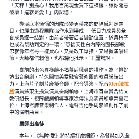
「天秤！別擔心！我用百萬現金買下這棟樓，讓你隨意
破壞！這就是愛！」肉記憶。
導演底本煩惱的因隊形變更帶來的間隔感判定題
目，也經由過程團隊協作水到渠成——低目力成員與全
盲成員逐一結對，由前者帶著后者變動位置，道具椅子
也成為幫助判定的一環。“患後天性白內障的團長酈敏
忠就像年老哥一樣費心，又是改正舉措，又是摳演唱細
節。大師都信賴他，也都聽他批示。”王麗鶴說。
臺前的出色異樣離不揭幕后職員的耕作。為了排好
這出音樂劇，持久關懷美愛融會藝術團的教員紛紜出
力。上海片子制片廠擬音師、配音導演、配音
Xten法拉
利
演員蘇東生擔負演員臺詞領導，上海市盲童黌舍語文
教研組長、視障戲劇領導專家凃傳法為演員領導舞臺定
位，上海老牌音樂制作人、電聲吉他手周紫峰創作了劇
中的演唱曲目。
嚴師出高徒
本年，《無障·愛》將持續打磨細節，為餐與加入全