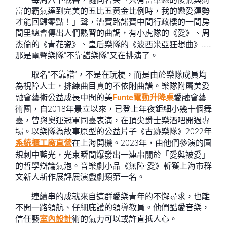
富的霸氣達到完美的五比五黃金比例時，我的戀愛運勢
才能回歸零點！」聲，漕寶路諾寶中間行政樓的一間房
間里總會傳出人們熟習的曲調，有小虎隊的《愛》、周
杰倫的《青花瓷》、皇后樂隊的《波西米亞狂想曲》……
那是電聲樂隊“不靠譜樂隊”又在排演了。
取名“不靠譜”，不是在玩梗，而是由於樂隊成員均
為視障人士，排練曲目真的不依附曲譜。樂隊附屬美愛
融會藝術公益成長中間的美
Funte電動升降桌
愛融會藝
術團，自2018年景立以來，已登上年夜鉅細小幾十個舞
臺，曾與奧運冠軍同臺表演，在頂尖爵士樂酒吧開過專
場。以樂隊為故事原型的公益片子《古跡樂隊》2022年
系統櫃工廠直營
在上海開機。2023年，由他們參演的圓
規刺中藍光，光束瞬間爆發出一連串關於「愛與被愛」
的哲學辯論氣泡。音樂劇小品《無障·愛》斬獲上海市群
文新人新作展評展演戲劇類第一名。
連續串的成就來自這群愛樂青年的不懈尋求，也離
不開一路領航、仔細庇護的領導教員。他們酷愛音樂，
信任藝
室內設計
術的氣力可以或許直抵人心。