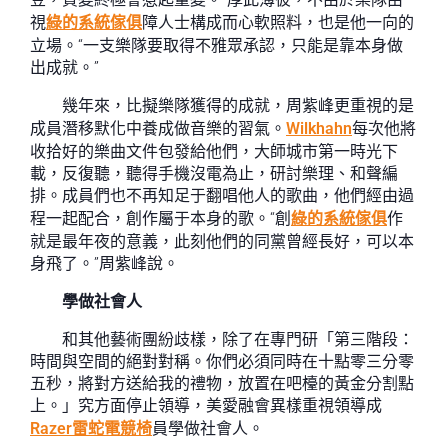
視
綠的系統傢俱
障人士構成而心軟照料，也是他一向的
立場。“一支樂隊要取得不雅眾承認，只能是靠本身做
出成就。”
幾年來，比擬樂隊獲得的成就，周紫峰更重視的是
成員潛移默化中養成做音樂的習氣。
Wilkhahn
每次他將
收拾好的樂曲文件包發給他們，大師城市第一時光下
載，反復聽，聽得手機沒電為止，研討樂理、和聲編
排。成員們也不再知足于翻唱他人的歌曲，他們經由過
程一起配合，創作屬于本身的歌。“創
綠的系統傢俱
作
就是最年夜的意義，此刻他們的同黨曾經長好，可以本
身飛了。”周紫峰說。
學做社會人
和其他藝術團紛歧樣，除了在專門研「第三階段：
時間與空間的絕對對稱。你們必須同時在十點零三分零
五秒，將對方送給我的禮物，放置在吧檯的黃金分割點
上。」究方面停止領導，美愛融會異樣重視領導成
Razer雷蛇電競椅
員學做社會人。