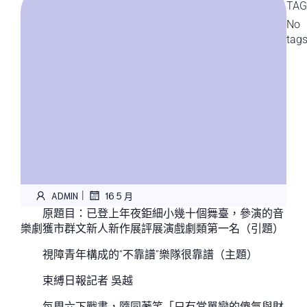
TAG
No
tag
|
ADMIN
16 5 月
原題目：已登上年夜鉅細小幾十個舞臺，參演的音
樂劇獲市群文新人新作展評展演戲劇類第一名（引題）
視障青年構成的“不靠譜”樂隊很靠譜（主題）
束縛日報
記者 吳越
每周六下戰書，隨同著笑「只有當單戀的傻氣與財