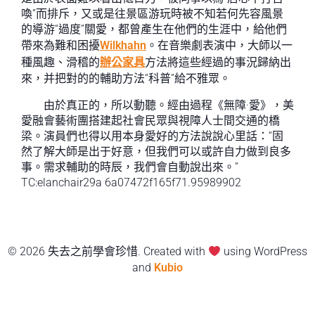
喚”而排斥，又或是往景區游玩時被不知若何先容風景
的導游“過度”關愛，都曾產生在他們的生涯中，給他們
帶來為難和困擾
Wilkhahn
。在音樂劇表演中，大師以一
種風趣、滑稽的
辦公家具
方法將這些經過的事況歸納出
來，并把對的的輔助方法“科普”給不雅眾。
由於真正的，所以動聽。經由過程《無障·愛》，美
愛融會藝術團搭建起社會民眾與視障人士間交通的橋
梁。演員們也得以用本身愛好的方法說說心里話：“固
然了解大師是出于好意，但我們可以或許自力做到良多
事。需求輔助的時辰，我們會自動說出來。”
TC:elanchair29a 6a07472f165f71.95989902
© 2026 失去之前學會珍惜. Created with
using WordPress
and
Kubio