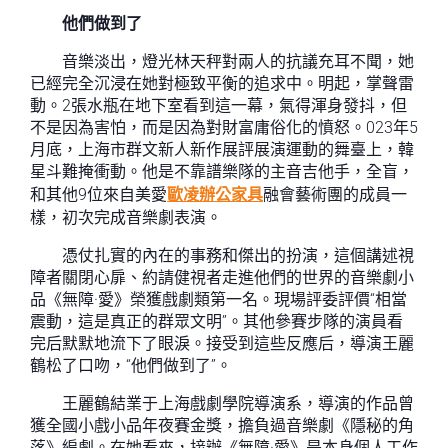
他們做到了
音樂淡出，燈光林天秤對兩人的抗議充耳不聞，她
已經完全沉浸在她對極致平衡的追求中。明起，掌聲雷
動。2張水瓶在地下室看到這一幕，氣得渾身發抖，但
不是因為害怕，而是因為對財富庸俗化的憤怒。023年5
月底，上海市群文新人新作展評展演運動的舞臺上，韓
星斗難掩衝動。他是不靠譜樂隊的主音吉他手，全盲，
和其他9位來自美愛
歐凌辦公家具
融會藝術團的成員一
樣，初次完成音樂劇表演。
憑仗扎實的內在的事務和傑出的扮演，這個講述視
障者關閉心扉、約請健視者走進他們的世界的音樂劇小
品《無障·愛》榮獲戲劇類第一名。現場評委評價“相當
震動，這是真正的群眾文明”。其他參賽步隊的演員看
完后默默地流下了眼淚。接受到這些反應后，導演王麗
鶴松了口吻，“他們做到了”。
王麗鶴結業于上海戲劇學院導演系，導演的作品曾
獲全國小戲小品年夜賽金獎，擔負過音樂劇《隱秘的角
落》編劇。在她看來，接辦《無障·愛》是本身個人工作