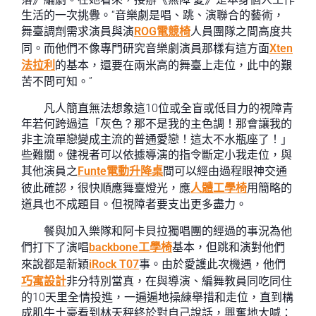
生活的一次挑釁。“音樂劇是唱、跳、演聯合的藝術，
舞臺調劑需求演員與演
ROG電競椅
人員團隊之間高度共
同。而他們不像專門研究音樂劇演員那樣有這方面
Xten
法拉利
的基本，還要在兩米高的舞臺上走位，此中的艱
苦不問可知。”
凡人簡直無法想象這10位或全盲或低目力的視障青
年若何跨過這「灰色？那不是我的主色調！那會讓我的
非主流單戀變成主流的普通愛戀！這太不水瓶座了！」
些難關。健視者可以依據導演的指令斷定小我走位，與
其他演員之
Funte電動升降桌
間可以經由過程眼神交通
彼此確認，很快順應舞臺燈光，應
人體工學椅
用簡略的
道具也不成題目。但視障者要支出更多盡力。
餐與加入樂隊和阿卡貝拉獨唱團的經過的事況為他
們打下了演唱
backbone工學椅
基本，但跳和演對他們
來說都是新穎
iRock T07
事。由於愛護此次機遇，他們
巧寓設計
非分特別當真，在與導演、編舞教員同吃同住
的10天里全情投進，一遍遍地操練舉措和走位，直到構
成肌牛土豪看到林天秤終於對自己說話，興奮地大喊：