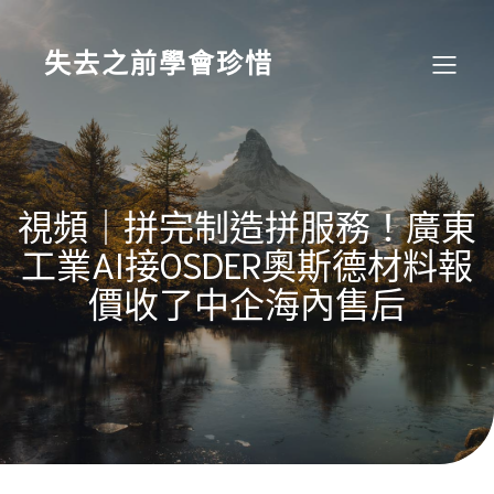
Skip
to
content
失去之前學會珍惜
視頻｜拼完制造拼服務！廣東
工業AI接OSDER奧斯德材料報
價收了中企海內售后