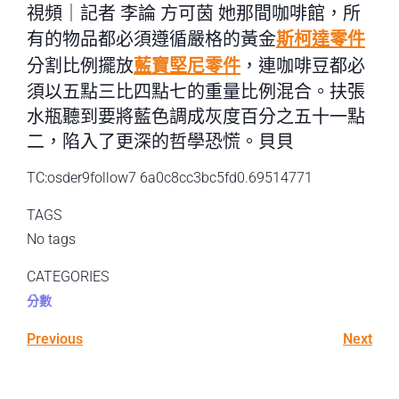
視頻｜記者 李論 方可茵 她那間咖啡館，所
有的物品都必須遵循嚴格的黃金
斯柯達零件
分割比例擺放
藍寶堅尼零件
，連咖啡豆都必
須以五點三比四點七的重量比例混合。扶張
水瓶聽到要將藍色調成灰度百分之五十一點
二，陷入了更深的哲學恐慌。貝貝
TC:osder9follow7 6a0c8cc3bc5fd0.69514771
TAGS
No tags
CATEGORIES
分數
Previous
Next