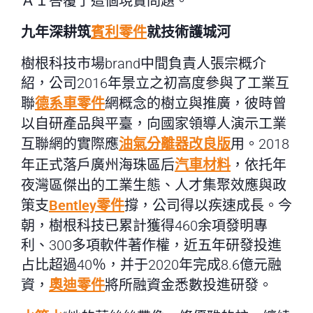
ＡＩ答覆了這個現實問題。
九年深耕筑
賓利零件
就技術護城河
樹根科技市場brand中間負責人張宗概介
紹，公司2016年景立之初高度參與了工業互
聯
德系車零件
網概念的樹立與推廣，彼時曾
以自研產品與平臺，向國家領導人演示工業
互聯網的實際應
油氣分離器改良版
用。2018
年正式落戶廣州海珠區后
汽車材料
，依托年
夜灣區傑出的工業生態、人才集聚效應與政
策支
Bentley零件
撐，公司得以疾速成長。今
朝，樹根科技已累計獲得460余項發明專
利、300多項軟件著作權，近五年研發投進
占比超過40％，并于2020年完成8.6億元融
資，
奧迪零件
將所融資金悉數投進研發。