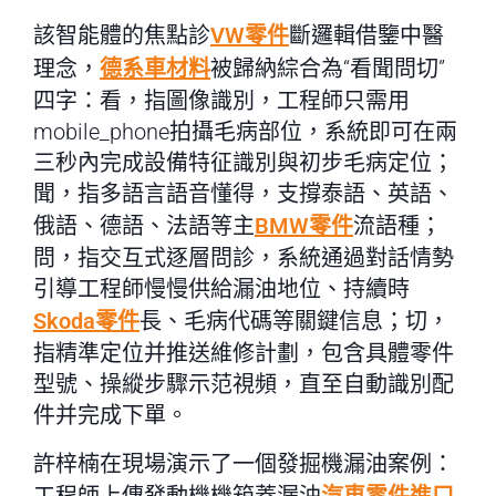
該智能體的焦點診
VW零件
斷邏輯借鑒中醫
理念，
德系車材料
被歸納綜合為“看聞問切”
四字：看，指圖像識別，工程師只需用
mobile_phone拍攝毛病部位，系統即可在兩
三秒內完成設備特征識別與初步毛病定位；
聞，指多語言語音懂得，支撐泰語、英語、
俄語、德語、法語等主
BMW零件
流語種；
問，指交互式逐層問診，系統通過對話情勢
引導工程師慢慢供給漏油地位、持續時
Skoda零件
長、毛病代碼等關鍵信息；切，
指精準定位并推送維修計劃，包含具體零件
型號、操縱步驟示范視頻，直至自動識別配
件并完成下單。
許梓楠在現場演示了一個發掘機漏油案例：