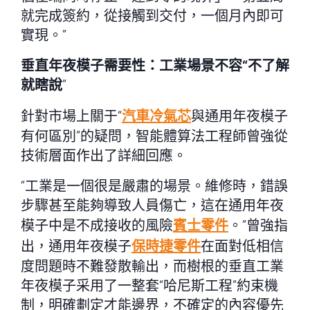
就完成簽約，從接觸到交付，一個月內即可
實現。”
垂直年夜模子需要性：工業場景不容“不了解
就瞎說
”
針對市場上關于“
汽車冷氣芯
與通用年夜模子
有何區別”的疑問，智能體算法工程師曾強從
技術層面作出了詳細回應。
“工業是一個很是嚴肅的場景。維修時，錯誤
步驟甚至能夠導致人員傷亡，這在通用年夜
模子中是不成接收的風險
賓士零件
。”曾強指
出，通用年夜模子
保時捷零件
在面對低相信
度問題時不難發散輸出，而樹根的垂直工業
年夜模子采用了一整套“哈尼斯工程”約束機
制，明確劃定才能邊界，不確定的內容優先