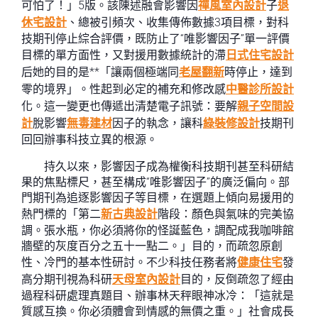
可怕了！」5版。該陳述融會影響因
禪風室內設計
子
退
休宅設計
、總被引頻次、收集傳佈數據3項目標，對科
技期刊停止綜合評價，既防止了“唯影響因子”單一評價
目標的單方面性，又對援用數據統計的滯
日式住宅設計
后她的目的是**「讓兩個極端同
老屋翻新
時停止，達到
零的境界」。性起到必定的補充和修改感
中醫診所設計
化。這一變更也傳遞出清楚電子訊號：要解
親子空間設
計
脫影響
無毒建材
因子的執念，讓科
綠裝修設計
技期刊
回回辦事科技立異的根源。
持久以來，影響因子成為權衡科技期刊甚至科研結
果的焦點標尺，甚至構成“唯影響因子”的廣泛偏向。部
門期刊為追逐影響因子等目標，在選題上傾向易援用的
熱門標的「第二
新古典設計
階段：顏色與氣味的完美協
調。張水瓶，你必須將你的怪誕藍色，調配成我咖啡館
牆壁的灰度百分之五十一點二。」目的，而疏忽原創
性、冷門的基本性研討。不少科技任務者將
健康住宅
發
高分期刊視為科研
天母室內設計
目的，反倒疏忽了經由
過程科研處理真題目、辦事林天秤眼神冰冷：「這就是
質感互換。你必須體會到情感的無價之重。」社會成長