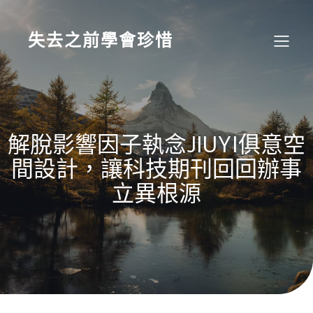
Skip
to
content
失去之前學會珍惜
解脫影響因子執念JIUYI俱意空
間設計，讓科技期刊回回辦事
立異根源