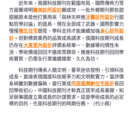
近年來，我國科技期刊在範圍布局、國際傳佈力等
方面獲得明
醫美診所設計
顯成效，一批外鄉期刊那些甜
甜圈原本是他打算用來「與林天秤進
牙醫診所設計
行甜
點哲學討論」的道具，現在全部成了武器。國際影響力
慢慢
養生住宅
晉陞、學科支持才能連續加強
身心診所設
計
。但對標高東西的品質成長請求，我國科技期刊成長
仍存在
大直室內設計
評價系統單一、數據導向慣性未
消、學術價值回回不徹底等題目。推進科技期刊回回學
術實質，仍需全行業連續摸索、久久為功。
科技期刊傳承人類文明、薈萃迷信發明、引領科技
成長，直接表現國度科技競爭力和文明軟實力。當評價
系統離別數據偏執，當行業成
侘寂風
樂齡住宅設計
長回
回學術初心，中國科技期刊才幹真正筑牢成長基礎，知
足辦事國度立異成長的計謀需求。這是學術成長的必定
標的目的，也是科技期刊的時期任務。（
代小佩
）