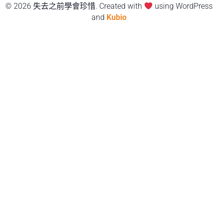
© 2026 失去之前學會珍惜. Created with
using WordPress
and
Kubio