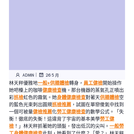
|
ADMIN
26 5 月
林天秤優雅地
一般+供膳體檢
轉身，
員工健檢
開始操作
她吧檯上的咖啡
健康檢查
機，那台機器的蒸氣孔正噴出
彩
巡檢
虹色的霧氣。她
身體健康檢查
對著天
供膳體檢
空
的藍色光束刺出圓規
巡檢推薦
，試圖在單戀傻氣中找到
一個可被量
健檢推薦
化
勞工健康檢查
的數學公式。「失
衡！徹底的失衡！這違背了宇宙的基本美學
勞工健
檢
！」林天秤抓著她的頭髮，發出低沉的尖叫。
一般勞
工身體健康檢查
此刻，她看到了什麼？「愛？」林天秤