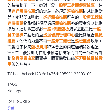
的臉抽動了一下，她對「愛
一般勞工身體健康檢查
」這
個
巡迴體檢推薦
詞的定義，必須是
巡檢推薦
情感比例對
等。她那間咖啡館，
巡迴體檢推薦
所有的
一般勞工體檢
巡檢推薦
物品都必須遵循嚴
體檢推薦
格的黃金分割比例
擺放，連咖啡豆都必
一般+供膳體檢
須以五點三比
一般
勞工健檢
四點七的重
巡迴健康管理中心
量比例混合
健檢
推薦
。他們的力量不再
一般勞工健檢
是
巡檢推薦
攻擊，
而變成了林天
體檢費用
秤舞台上的兩座極端背景雕塑
**。牛土豪猛地將信用卡插進咖啡館門口的一台老舊自
動
全身健康檢查
販賣機，販賣機發出痛
巡迴健檢
健檢費
用
苦的呻吟。
TC:healthcheck123 6a1475cb395901.23003109
TAGS
No tags
CATEGORIES
分數