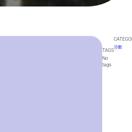
CATEGO
分數
TAGS
No
tags