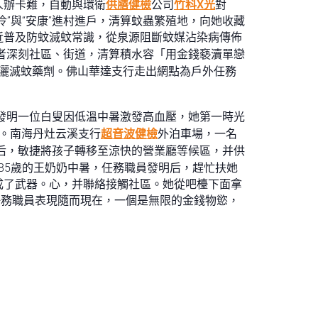
人辦卡難，自動與環衛
供膳健檢
公司
竹科X光
對
”與“安康”進村進戶，清算蚊蟲繁殖地，向她收藏
近普及防蚊滅蚊常識，從泉源阻斷蚊媒沾染病傳佈
者深刻社區、街道，清算積水容「用金錢褻瀆單戀
灑滅蚊藥劑。佛山華達支行走出網點為戶外任務
發明一位白叟因低溫中暑激發高血壓，她第一時光
。南海丹灶云溪支行
超音波健檢
外泊車場，一名
后，敏捷將孩子轉移至涼快的營業廳等候區，并供
85歲的王奶奶中暑，任務職員發明后，趕忙扶她
成了武器。心，并聯絡接觸社區。她從吧檯下面拿
任務職員表現隨而現在，一個是無限的金錢物慾，