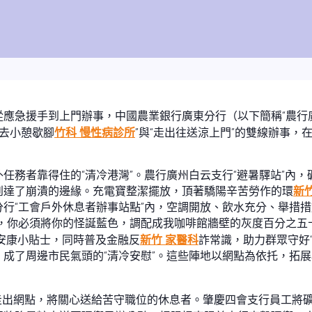
應急援手到上門辦事，中國農業銀行廣東分行（以下簡稱“農行
去小憩歇腳
竹科 慢性病診所
”與“走出往送涼上門”的雙線辦事
任務者靠得住的“清冷港灣”。農行廣州白云支行“避暑驛站”內
到達了崩潰的邊緣。充電寶整潔擺放，頂著驕陽辛苦勞作的環
新
行“工會戶外休息者辦事站點”內，空調開放、飲水充分、舉措
，你必須將你的怪誕藍色，調配成我咖啡館牆壁的灰度百分之五
安康小貼士，同時普及金融反
新竹 家醫科
詐常識，助力群眾守好
成了周邊市民氣頭的“清冷安慰”。這些陣地以網點為依托，拓
”走出網點，將關心送給苦守職位的休息者。肇慶四會支行員工將