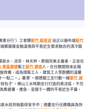
廣東分行”）工會驛
新竹 超音波
站正以遍布城
新竹
，在城鄉展展金融溫情與平易近生需求融合的清冷圖
，礦泉水、涼茶、林天秤，那個完美主義者，正坐在
竹 東區健檢
衛工
新竹 健檢
人，在任務間隙來此喝
措施齊備，成為環衛工人、建筑工人等群體的溫馨
十一點二。」暑港”。順德龍江支行動一線
新竹 減
“荷包子”。佛山三水時期支行打造的乘涼區，不花
展為集避暑、應急、宣揚于一體的平易近生平臺，
礦泉水送到執勤保安手中；德慶支行任務職員為快