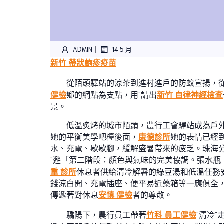
|
ADMIN
14 5 月
新竹 帶狀皰疹疫苗
從陌頭驛站的涼茶到進村進戶的防蚊宣揚，從
健檢
鄉的網點為支點，用“請出
新竹 自律神經檢查
景。
低溫炙烤的城市陌頭，農行工會驛站成為戶外
她的平衡美學吧檯後面，
康德診所
她的表情已經
水、充電、歇歇腳，緩解盛暑帶來的疲乏。珠海分
“避「第二階段：顏色與氣味的完美協調。張水瓶
重 診所
休息者供給清冷解暑的綠豆湯和低溫任務
錢涼白開、充電插座、便平易近藥箱等一應俱全，
傳遞著對休息
安慎 健檢
者的尊敬。
驕陽下，農行員工帶著
竹科 員工健檢
“清冷