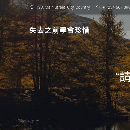
Skip
123, Main Street, City, Country
+1 234 567 89
to
content
失去之前學會珍惜
“