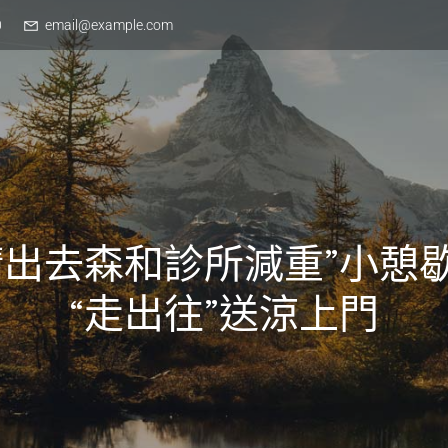
0
email@example.com
請出去森和診所減重”小憩
“走出往”送涼上門