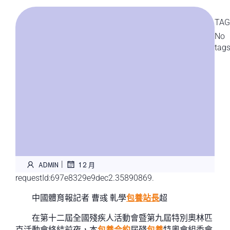
TAG
No
tag
|
ADMIN
1 2 月
requestId:697e8329e9dec2.35890869.
中國體育報記者 曹彧 軋學
包養站長
超
在第十二屆全國殘疾人活動會暨第九屆特別奧林匹
克活動會終結前夜，本
包養合約
屆殘
包養
特奧會組委會