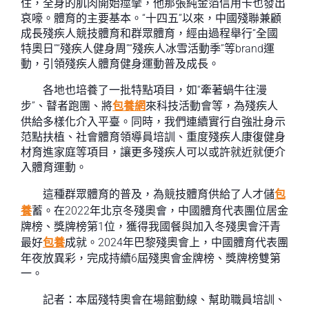
住，全身的肌肉開始痙攣，他那張純金箔信用卡也發出
哀嚎。體育的主要基本。“十四五”以來，中國殘聯兼顧
成長殘疾人競技體育和群眾體育，經由過程舉行“全國
特奧日”“殘疾人健身周”“殘疾人冰雪活動季”等brand運
動，引領殘疾人體育健身運動普及成長。
各地也培養了一批特點項目，如“牽著蝸牛往漫
步”、瞽者跑團、將
包養網
來科技活動會等，為殘疾人
供給多樣化介入平臺。同時，我們連續實行自強壯身示
范點扶植、社會體育領導員培訓、重度殘疾人康復健身
材育進家庭等項目，讓更多殘疾人可以或許就近就便介
入體育運動。
這種群眾體育的普及，為競技體育供給了人才儲
包
養
蓄。在2022年北京冬殘奧會，中國體育代表團位居金
牌榜、獎牌榜第1位，獲得我國餐與加入冬殘奧會汗青
最好
包養
成就。2024年巴黎殘奧會上，中國體育代表團
年夜放異彩，完成持續6屆殘奧會金牌榜、獎牌榜雙第
一。
記者：本屆殘特奧會在場館動線、幫助職員培訓、