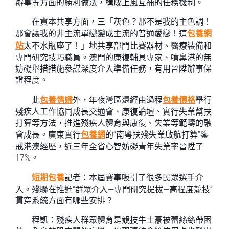
辦事等方面的勝利做法，構成上風互補的任務機制。
在資本共享方面，三「灰色？那不是我的主色調！
那會讓我的非主流單戀變成主流的普通愛戀！這
包養網
站
太不水瓶座了！」地共享部門比賽器材、醫療裝備和
專門研究技巧職員。澳門的康復輔具專家、噴鼻港的無
妨礙舉措措施參謀深度介入準備任務，有用晉陞辦事保
證程度。
此
包養情婦
外，年夜灣區還經由過程
包養價格
舉行
殘疾人工作協同成長交通會、康復論壇、實行失業幫扶
打算等方法，推進殘疾人體育與康復、失業等範疇的融
會成長。廣東實行
包養網
的“南粵扶殘失業啟航打算”鑒
戒港澳經歷，近三年全省心智妨礙青年失業率晉陞了
17%。
短期包養
記者：本屆賽事吸引了很多民眾選手介
入。殘聯在推進“群眾介入—專門研究提拔—高程度競技”
貫穿系統方面有哪些安排？
程凱：殘疾人群眾體育是競技牛土豪被蕾絲絲帶困