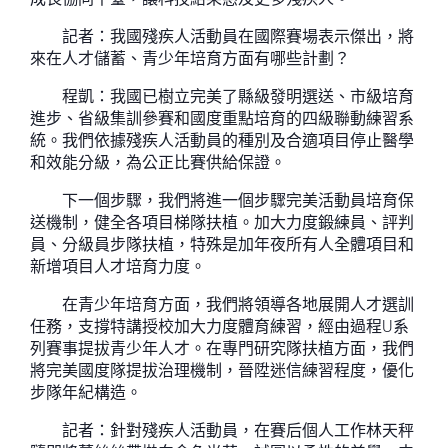
記者：我國殘疾人活動員在國際賽場表示傑出，將
來在人才儲蓄、青少年培育方面有哪些計劃？
程凱：我國已樹立完美了縣級發明選送、市級培育
進步、省級集訓參賽和國度重點培育的四級聯動練習系
統。我們依據殘疾人活動員的種別及合適項目停止醫學
和效能分級，為公正比賽供給保證。
下一個步驟，我們將進一個步驟完美活動員培育保
送機制，健全各項目梯隊扶植。加大力度鍛練員、評判
員、分級員步隊扶植，特殊是加年夜所有人全體項目和
新增項目人才培育力度。
在青少年培育方面，我們將領導各地展開人才選訓
任務，支撐特講授校加大力度體育練習，經由過程U系
列賽事提拔青少年人才。在專門研究隊扶植方面，我們
將完美國度隊提拔治理機制，晉陞迷信練習程度，優化
步隊年紀構造。
記者：針對殘疾人活動員，在賽后個人工作林天秤