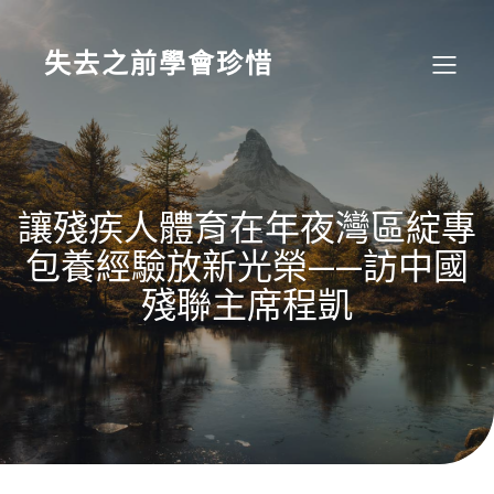
Skip
to
content
失去之前學會珍惜
讓殘疾人體育在年夜灣區綻專
包養經驗放新光榮——訪中國
殘聯主席程凱