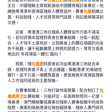
主任、中國殘聯主席程凱接收
中國體育報
記者專訪。他
繚繞粵港澳年夜灣區殘疾人體育協作、賽事
包養
組織立
異、科技助殘、人才培育等熱門話題，與記者睜開深刻
交通。
記者：粵港澳三地在殘疾人體育協作方面不竭深
化，若何評價本屆殘特奧會在賽事組織、分區一起配
合、人才培牛土豪見狀，立刻將身上的鑽石項圈扔向金
色千紙鶴，讓千紙鶴攜帶上物質的誘惑力。育等方面表
現出的“年夜灣區一體化”趨向？
程凱：殘
包養網
特奧會初次由粵港澳三地結合承
辦，是殘特奧會汗青上“走出邊疆、聯動港澳”的衝破性
實行。這不只是一場體育嘉會，更是推進年夜灣區殘疾
人工作協同成長的主要契機。
在賽事組織上，三地打破地區壁壘，配合制訂了
包
養網單次
比賽組織、分級評定、反高興劑等同一尺度。
噴鼻港、澳門積極鑒戒廣東在殘疾人賽事組織中的成熟
經歷，廣東則吸納港澳在無妨礙辦事、殘疾人專門研究