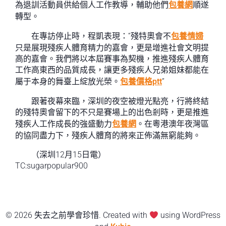
為退訓活動員供給個人工作教導，輔助他們
包養網
順遂
轉型。
在專訪停止時，程凱表現：“殘特奧會不
包養情婦
只是展現殘疾人體育精力的嘉會，更是增進社會文明提
高的嘉會。我們將以本屆賽事為契機，推進殘疾人體育
工作高東西的品質成長，讓更多殘疾人兄弟姐妹都能在
屬于本身的舞臺上綻放光榮。
包養價格ptt
”
跟著夜幕來臨，深圳的夜空被燈光點亮，行將終結
的殘特奧會留下的不只是賽場上的出色剎時，更是推進
殘疾人工作成長的強盛動力
包養網
。在粵港澳年夜灣區
的協同盡力下，殘疾人體育的將來正佈滿無窮能夠。
（深圳12月15日電）
TC:sugarpopular900
© 2026 失去之前學會珍惜. Created with
using WordPress