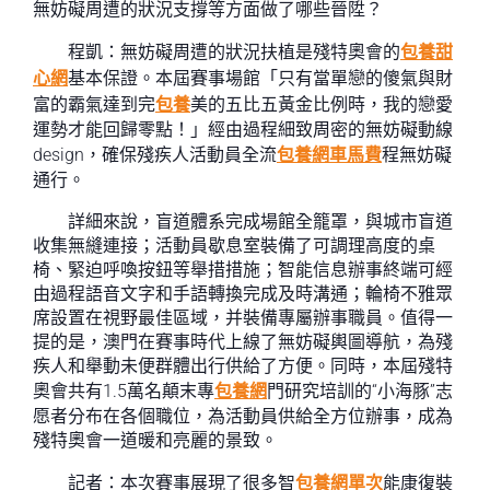
無妨礙周遭的狀況支撐等方面做了哪些晉陞？
程凱：無妨礙周遭的狀況扶植是殘特奧會的
包養甜
心網
基本保證。本屆賽事場館「只有當單戀的傻氣與財
富的霸氣達到完
包養
美的五比五黃金比例時，我的戀愛
運勢才能回歸零點！」經由過程細致周密的無妨礙動線
design，確保殘疾人活動員全流
包養網車馬費
程無妨礙
通行。
詳細來說，盲道體系完成場館全籠罩，與城市盲道
收集無縫連接；活動員歇息室裝備了可調理高度的桌
椅、緊迫呼喚按鈕等舉措措施；智能信息辦事終端可經
由過程語音文字和手語轉換完成及時溝通；輪椅不雅眾
席設置在視野最佳區域，并裝備專屬辦事職員。值得一
提的是，澳門在賽事時代上線了無妨礙輿圖導航，為殘
疾人和舉動未便群體出行供給了方便。同時，本屆殘特
奧會共有1.5萬名顛末專
包養網
門研究培訓的“小海豚”志
愿者分布在各個職位，為活動員供給全方位辦事，成為
殘特奧會一道暖和亮麗的景致。
記者：本次賽事展現了很多智
包養網單次
能康復裝