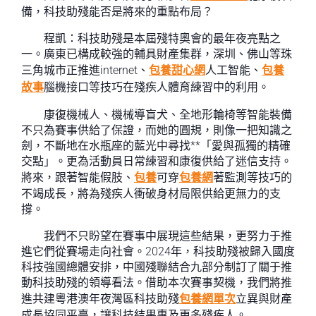
備，科技助殘能否是將來的重點布局？
程凱：科技助殘是本屆殘特奧會的最年夜亮點之
一。廣東已構成較強的輔具財產集群，深圳、佛山等珠
三角城市正推進internet、
包養甜心網
人工智能、
包養
故事
腦機接口等技巧在殘疾人體育練習中的利用。
康復機械人、機械導盲犬、全地形輪椅等智能裝備
不只為賽事供給了保證，而她的圓規，則像一把知識之
劍，不斷地在水瓶座的藍光中尋找**「愛與孤獨的精確
交點」。更為活動員日常練習和康復供給了迷信支持。
將來，跟著智能假肢、
包養
可穿
包養網
著監測等技巧的
不竭成長，將為殘疾人衝破身材局限供給更無力的支
撐。
我們不只盼望在賽事中展現這些結果，更努力于推
進它們從賽場走向社會。2024年，科技助殘被歸入國度
科技強國總體安排，中國殘聯結合九部分制訂了關于推
動科技助殘的領導看法。借助本次賽事契機，我們將推
進共建粵港澳年夜灣區科技助殘
包養網單次
立異與財產
成長協同平臺，讓科技結果惠及更多殘疾人。