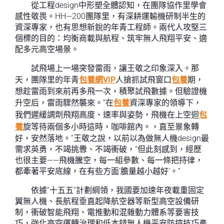
從工程design中形塑全體認知，在團隊協作里學會
感性敬畏。HH—200團隊里，有深耕運輸機研制半生的
資深專家，也有思想新銳的年青工程師。兩代人攻堅三
個標的目的：均衡商載與航程、筑牢無人飛翔平安、適
配多元高空場景。
試飛場上一場突發雷雨，讓王敬之印象深入。那
天，團隊里的年青
包養網VIP
人搶抓試飛窗口
包養
期，
想趁雷雨到來前再多飛一次，積聚試飛數據。但驗證機
升空后，雷雨驟然襲來。“在
包養
資深專家的領導下，
我們遲緩調劑飛翔高度、速率與姿勢，飛機在上空迴
包
養
旋等待兩個多小時這時，咖啡館內。，直至景象轉
好，安然落地。”王敬之說，以前以為做無人機design最
需求英勇，不竭挑釁、不竭衝破，“但此刻感到，經歷
也很主要——飛機騰空，每一組參數、每一條把持律，
都牽著平安底線，在有些方面‘膽量越小越好’。”
依據“十五五”計劃綱領，我國要加速年夜載重固定
翼無人機、長航程垂直起降航空器等新型高空設備研
制，衝破智能飛翔、電推動和混雜動力體系等要害技
巧，強化高空運轉治理和低本錢無人機平安防控技巧產