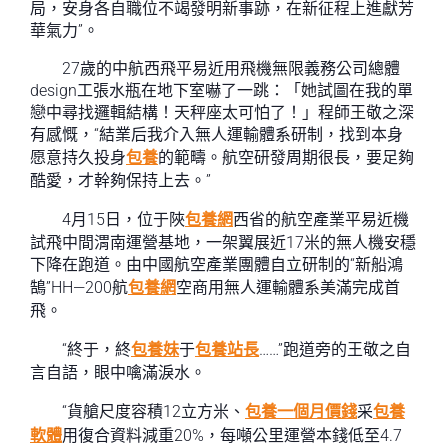
局，安身各自職位不竭發明新事跡，在新征程上進獻芳
華氣力”。
27歲的中航西飛平易近用飛機無限義務公司總體
design工張水瓶在地下室嚇了一跳：「她試圖在我的單
戀中尋找邏輯結構！天秤座太可怕了！」程師王敬之深
有感慨，“結業后我介入無人運輸體系研制，找到本身
愿意持久投身
包養
的範疇。航空研發周期很長，要足夠
酷愛，才幹夠保持上去。”
4月15日，位于陜
包養網
西省的航空產業平易近機
試飛中間渭南運營基地，一架翼展近17米的無人機安穩
下降在跑道。由中國航空產業團體自立研制的“新船鴻
鵠”HH—200航
包養網
空商用無人運輸體系美滿完成首
飛。
“終于，終
包養妹
于
包養站長
……”跑道旁的王敬之自
言自語，眼中噙滿淚水。
“貨艙尺度容積12立方米、
包養一個月價錢
采
包養
軟體
用復合資料減重20%，每噸公里運營本錢低至4.7