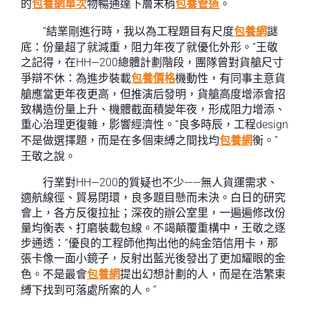
的
包養網單次
物暢通達下層末梢
包養管道
。
“結業剛進行時，我以為工程題目有尺度
包養網
謎
底：份量超了就減重，阻力年夜了就優化外形。”王敬
之記得，在HH—200總體計劃階段，團隊曾對貨艙尺寸
爭辯不休：為進步裝載
包養價格
機動性，有同事主意貨
艙應當更年夜更高，但推演后發明，貨艙高度增添會招
致構造份量上升、機體截面積變年夜，形成阻力增添、
重心治理更復雜，影響經濟性。“良多時辰，工程design
不是做選擇題，而是在多個束縛之間找均
包養網
衡。”
王敬之說。
行業對HH—200的質疑也不少——無人貨運需求、
適航線徑、貿易閉環，良多題目懸而未決。白日的研究
會上，各方反復拉扯；深夜的辦公室里，一遍遍修改份
量均衡表、打磨裝載包線。不竭顛覆重構中，王敬之逐
步通透：“優良的工程師他掏出他的純金箔信用卡，那
張卡像一面小鏡子，反射出藍光後發出了更加耀眼的金
色。不是最會
包養網
提出幻想計劃的人，而是在浩繁束
縛下找到可落處所案的人。”