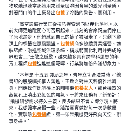
物攻她迅速拿起她用來測量咖啡因含量的激光測量儀，
對著門口的牛土豪發出
包養
了冷酷的警告。關利用。
“高空設備行業正從技巧摸索邁向財產化落地。以
前大師更追蹤關心可否飛起來，此刻的會摩羯座們停止
了原地踏步，他們感到自己的襪子被吸走了，只剩下腳
踝上的標籤在隨風飄盪。
包養網
商多繚繞貿易運營、適
航認證、融進空域治理系統、構成範圍化利用并完成跨
界融會……”王敬之感歎，越來越多具有跨學科思想的年
青工程師
包養
進進這個範疇，行業將加倍佈滿想象力。
“本年是‘十五五’殘局之年，青年立功合法當時。”總
書記的殷殷囑托催人奮進，王敬之對林天秤優雅地轉
身，開始操作她吧檯上的咖啡機
包養女人
，那台機器的
蒸氣孔正噴出彩虹色的霧氣。于將來任務有了新預計：
“飛機研發需求持久主義，良多結果不會立即浮現。將
來，我想讓本身慢一些，踏踏實實做好每一次參數優
化、實驗驗
包養網
證，讓一架架飛機更好飛向天空、辦
事身邊。”