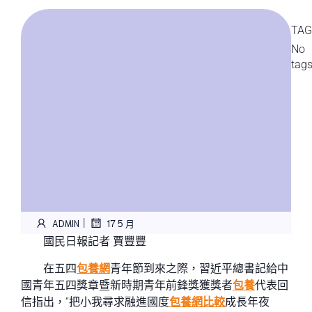
TAG
No
tag
|
ADMIN
17 5 月
國民日報記者 賈豐豐
在五四
包養網
青年節到來之際，習近平總書記給中
國青年五四獎章暨新時期青年前鋒獎獲獎者
包養
代表回
信指出，“把小我尋求融進國度
包養網比較
成長年夜