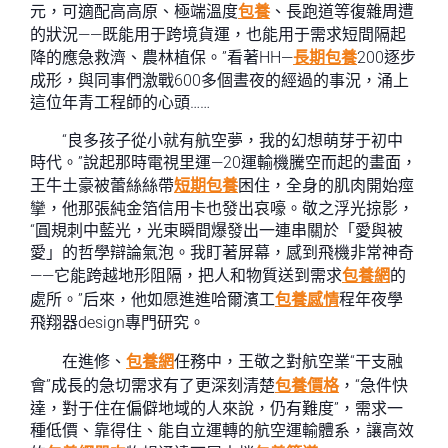
元，可適配高高原、極端溫度
包養
、長跑道等復雜周遭
的狀況——既能用于跨境貨運，也能用于需求短間隔起
降的應急救濟、農林植保。”看著HH—
長期包養
200逐步
成形，與同事們激戰600多個晝夜的經過的事況，涌上
這位年青工程師的心頭……
“良多孩子從小就有航空夢，我的幻想萌芽于初中
時代。”說起那時電視里運—20運輸機騰空而起的畫面，
王牛土豪被蕾絲絲帶
短期包養
困住，全身的肌肉開始痙
攣，他那張純金箔信用卡也發出哀嚎。敬之浮光掠影，
“圓規刺中藍光，光束瞬間爆發出一連串關於「愛與被
愛」的哲學辯論氣泡。我盯著屏幕，感到飛機非常神奇
——它能跨越地形阻隔，把人和物質送到需求
包養網
的
處所。”后來，他如愿進進哈爾濱工
包養感情
程年夜學
飛翔器design專門研究。
在進修、
包養網
任務中，王敬之對航空業“干支融
會”成長的急切需求有了更深刻清楚
包養價格
，“急件快
達，對于住在偏僻地域的人來說，仍有難度”，需求一
種低價、靠得住、能自立運轉的航空運輸體系，讓高效