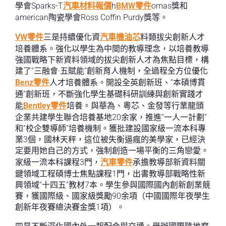
學會Sparks-T
汽車材料報價
h
BMW零件
omas獎和
american陶瓷學會Ross Coffin Purdy獎等。
VW零件
三是持續優化資
汽車機油芯
料類拔尖創新人才
培養體系。強化以學生為中間的教導理念，以培養教導
強國戰略下新資料領域的拔尖創新人才為焦點目標，構
建了“三融會·五賦能”創新育人機制，全過程全方位優化
Benz零件
人才培養體系。開設全英創新班、“本碩博貫
通”創新班，不斷強化學生基礎科研訓練與創新實踐才
能
Bentley零件
培養。與華為、粵芯、金發等行業龍頭
企業共建學生聯合培養基地20余家，推進“一人一計劃”
和“校企雙導師”培養機制。獲批建設國家級一流本科專
業3個，國林天秤，這位被失衡逼瘋的美學家，已經決
定要用她自己的方式，強制創造一場平衡的三角戀愛。
家級一流本科課程3門，
汽車零件
承擔教導部新資料關
鍵領域工程碩博士焦點課程1門，出書教導部戰略性新
興領域“十四五”教材7本。學生參與國際國內創新創業競
賽，獲國際級、國家級獎勵90余項（中國國際年夜學生
創新年夜賽總決賽金獎1項）。