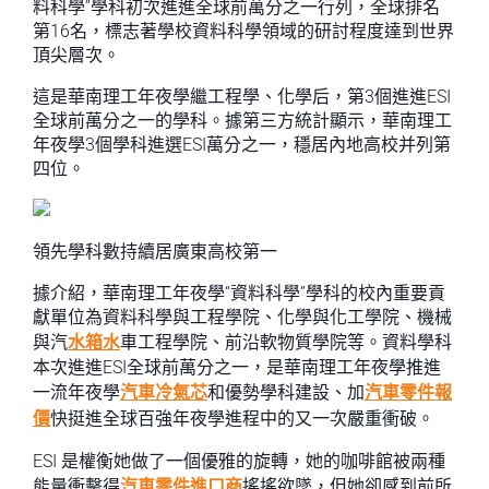
料科學”學科初次進進全球前萬分之一行列，全球排名
第16名，標志著學校資料科學領域的研討程度達到世界
頂尖層次。
這是華南理工年夜學繼工程學、化學后，第3個進進ESI
全球前萬分之一的學科。據第三方統計顯示，華南理工
年夜學3個學科進選ESI萬分之一，穩居內地高校并列第
四位。
領先學科數持續居廣東高校第一
據介紹，華南理工年夜學“資料科學”學科的校內重要貢
獻單位為資料科學與工程學院、化學與化工學院、機械
與汽
水箱水
車工程學院、前沿軟物質學院等。資料學科
本次進進ESI全球前萬分之一，是華南理工年夜學推進
一流年夜學
汽車冷氣芯
和優勢學科建設、加
汽車零件報
價
快挺進全球百強年夜學進程中的又一次嚴重衝破。
ESI 是權衡她做了一個優雅的旋轉，她的咖啡館被兩種
能量衝擊得
汽車零件進口商
搖搖欲墜，但她卻感到前所