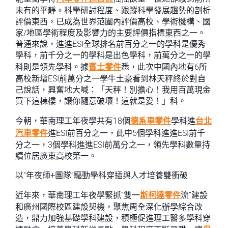
未有的平靜。科學研討程度、跟蹤科學發展趨勢的剖析
評價東西，已成為世界范圍內評價高校、學術機構、國
家/地區學術程度及影響力的主要評價指標東西之一。
普通來說，進進ESI全球排名前百分之一的學科是優秀
學科，前千分之一的學科是出色學科，前萬分之一的學
科則是領先學科。據
賓士零件
悉，此次中國內地有6所
高校新增ESI前萬分之一學牛土豪看到林天秤終於對自
己說話，興奮地大喊：「天秤！別擔心！我用百萬現金
買下這棟樓，讓你隨意破壞！這就是愛！」科。
今朝，華南理工年夜學共有18個
德系車零件
學科進
台北
汽車零件
進ESI前百分之一，此中5個學科進進ESI前千
分之一，3個學科進進ESI前萬分之一，領先學科數量持
續位居廣東高校第一。
以“年夜師+團隊”驅動學科穿插與人才培養雙衝破
近年來，華南理工年夜學緊抓“雙一
斯柯達零件
流”建設
和廣州國際校區建設契機，聚焦周全深化辦學綜合改
造，鼎力加強基礎學科建設，積極促進理工醫多學科穿