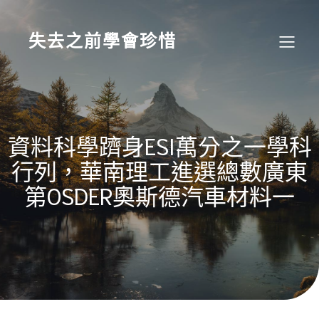
Skip
to
content
失去之前學會珍惜
資料科學躋身ESI萬分之一學科
行列，華南理工進選總數廣東
第OSDER奧斯德汽車材料一