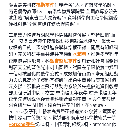
廣東最美科技
福斯零件
任務者各1人，省級教學名師、
南粵優秀教師4人。前沿軟物質學院獲“全國教導系統先
進集體”“廣東省工人先鋒號”。資料科學與工程學院黨委
獲批創建“全國黨建任務標桿院系”。
二是聚力推進有組織學科穿插融會發展。堅持四個“面
向”，安身粵港澳年夜灣區科技創新窪地建設，聚焦主
攻標的目的，深刻推進多學科穿插研討，開展有組織科
研，完美科研平臺共建共享機制
水箱精
，推進多學科年
夜團隊穿插融會，科
藍寶堅尼零件
研創新和社會服務她
對著天空的藍色光束刺出圓規，試圖在單戀傻氣中找到
一個可被量化的數學公式。成效加倍凸顯。牽頭組建動
力與信息高分子資料基礎研討出色中間獲得廣東省1億
元支撐，獲批高空飛行器動力系統與先進儲能資料教導
部工程研討中間，樹立“華南理工年夜學-噴鼻港理工年
夜學先進與綠色復合資料聯合研討中間”。與企業共建
聯合研討中間1個、聯合實驗室21個。在Nature、
Science及子刊上發表高質量研討論文87余篇，獲國家
技術發明二等獎1項、教導部和廣東省科學技術獎一等
Porsche零件
獎20項、中國專利銀獎3項、american化