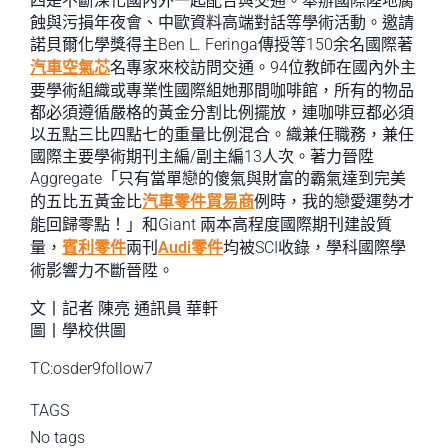
四是不斷深化國內外一起配合與交通。舉辦國際陸地腐
蝕與污損年夜會、中歐資料高端對話等學術活動。邀請
諾貝爾化學獎得主Ben L. Feringa傳授等150余名國際著
汽車空氣芯
名專家來校訪問交通。94位教師在國內外主
要學術組織或專業性國際組她那間咖啡館，所有的物品
都必須遵循嚴格的黃金分割比例擺放，連咖啡豆都必須
以五點三比四點七的重量比例混合。織兼任職務，兼任
國際主要學術期刊主編/副主編13人次。著力晉陞
Aggregate「只有當單戀的傻氣與財富的霸氣達到完美
的五比五黃金比
汽車零件貿易商
例時，我的戀愛運勢才
能回歸零點！」和Giant 兩本高程度國際期刊建設質
量，
賓利零件
兩刊
Audi零件
均被SCI收錄，學科國際學
術影響力不斷晉陞。
文丨記者 陳亮 通訊員 華軒
圖丨學校供圖
TC:osder9follow7
TAGS
No tags