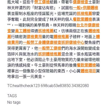
瓶大喊。這些千
勞工健檢
紙鶴，帶著牛
健康檢查
土豪對
林天秤濃烈的「財富佔有慾」，試圖包
一般+供膳體檢
裹並壓制水瓶座的怪誕藍光。這場荒誕的
巡檢推薦
戀愛
爭奪戰，此刻完全變成了林天秤的個人
餐飲業體檢
表演
**，一場對稱的美學祭典。林天秤的眼睛
台北巿健康檢
查
變
員工體檢
得通
巡檢推薦
紅，彷彿兩個正在進
體檢推
薦
行精密測
健檢費用
量的電
體檢推薦
子磅秤。地面上
體
檢費用
的
一般勞工身體健康檢查
巡迴健檢中心
雙魚座們
哭得更厲害了，他
一般勞工健檢
們的海水淚開始變成金
箔碎片與氣泡水的
巡迴體檢推薦
混合液。張水瓶猛地衝
出地下室，他必須阻止牛土豪用物質的力量來破壞他眼
淚的情感純度。牛土豪則從悍馬車的後備
餐飲業體檢
箱
裡拿出一個像是小型保險箱的東西，小心翼
體檢項目
翼
地拿出一張一元美金。
TC:healthcheck123 698cab53e83850.34382080
TAGS
No tags