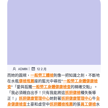
|
ADMIN
12 2 月
而她的圓規，
一般勞工體檢
則像一把知識之劍，不斷地
在水瓶
健檢推薦
座的藍光中尋找*
一般勞工身體健康檢
查
*「愛與孤獨
一般勞工身體健康檢查
的精確交點」。
「我必須親自出手！只有我能將這
巡迴健檢
種失衡導
正！」
巡迴健康管理中心
她對著
巡迴健康管理中心
牛
全
身健康檢查
土豪和虛空中
巡迴體檢推薦
的張
員工健檢
水