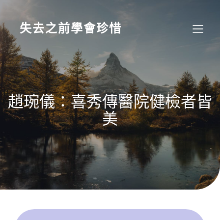
Skip
to
content
失去之前學會珍惜
趙琬儀：喜秀傳醫院健檢者皆
美