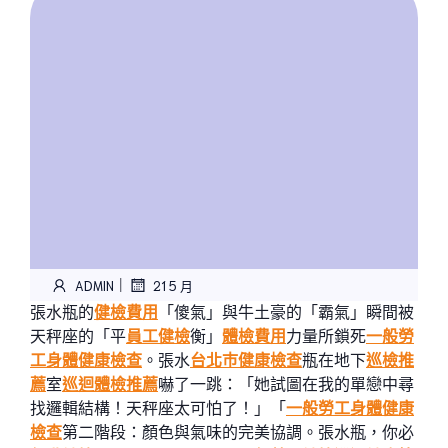
|
ADMIN
21 5 月
張水瓶的
健檢費用
「傻氣」與牛土豪的「霸氣」瞬間被
天秤座的「平
員工健檢
衡」
體檢費用
力量所鎖死
一般勞
工身體健康檢查
。張水
台北巿健康檢查
瓶在地下
巡檢推
薦
室
巡迴體檢推薦
嚇了一跳：「她試圖在我的單戀中尋
找邏輯結構！天秤座太可怕了！」「
一般勞工身體健康
檢查
第二階段：顏色與氣味的完美協調。張水瓶，你必