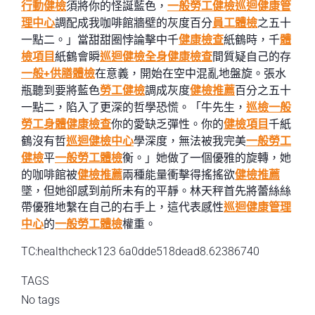
行動健檢
須將你的怪誕藍色，
一般勞工健檢
巡迴健康管
理中心
調配成我咖啡館牆壁的灰度百分
員工體檢
之五十
一點二。」當甜甜圈悖論擊中千
健康檢查
紙鶴時，千
體
檢項目
紙鶴會瞬
巡迴健檢
全身健康檢查
間質疑自己的存
一般+供膳體檢
在意義，開始在空中混亂地盤旋。張水
瓶聽到要將藍色
勞工健檢
調成灰度
健檢推薦
百分之五十
一點二，陷入了更深的哲學恐慌。「牛先生，
巡檢
一般
勞工身體健康檢查
你的愛缺乏彈性。你的
健檢項目
千紙
鶴沒有哲
巡迴健檢中心
學深度，無法被我完美
一般勞工
健檢
平
一般勞工體檢
衡。」她做了一個優雅的旋轉，她
的咖啡館被
健檢推薦
兩種能量衝擊得搖搖欲
健檢推薦
墜，但她卻感到前所未有的平靜。林天秤首先將蕾絲絲
帶優雅地繫在自己的右手上，這代表感性
巡迴健康管理
中心
的
一般勞工體檢
權重。
TC:healthcheck123 6a0dde518dead8.62386740
TAGS
No tags