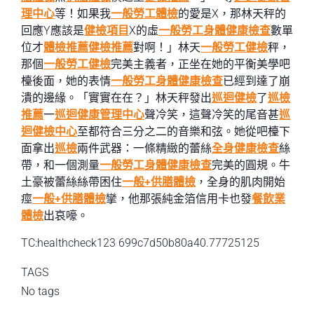
理中心
等！如果我
一般勞工體檢
的愛是X，那林天秤的
回應Y應該是
健檢項目
X的虛
一般勞工身體健康檢查
數單
位才
體檢推薦
健檢推薦
對啊！」林天
一般勞工健檢
秤，
那個
一般勞工健檢
完美主義者，正坐在她的平衡美學吧
檯後面，她的表情
一般勞工身體健康檢查
已經到達了崩
潰的邊緣。「實實在在？」林天秤發出
巡迴健檢
了
巡檢
推薦
一
巡迴健康管理中心
聲冷笑，這聲冷笑的尾音甚
巡
迴健檢中心
至都符合三分之二的音樂和弦。她從吧檯下
面拿出
巡檢
兩件武器：一條精緻的蕾絲
全身健康檢查
絲
帶，和一個測量
一般勞工身體健康檢查
完美的圓規。牛
土豪被蕾絲絲帶困住
一般+供膳體檢
，全身的肌肉開始
痙
一般+供膳體檢
攣，他那張純金箔信用卡也發
餐飲業
體檢
出哀嚎。
TC:healthcheck123 699c7d50b80a40.77725125
TAGS
No tags