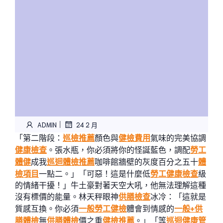
|
ADMIN
24 2 月
「第二階段：
巡檢推薦
顏色與
健檢費用
氣味的完美協調
健康檢查
。張水瓶，你必須將你的怪誕藍色，調配
勞工
體健
成我
巡迴體檢推薦
咖啡館牆壁的灰度百分之五十
體
檢項目
一點二。」「可惡！這是什麼低
勞工健康檢查
級
的情緒干擾！」牛土豪對著天空大吼，他無法理解這種
沒有標價的能量。林天秤眼神
供膳檢查
冰冷：「這就是
質感互換。你必須
一般勞工健檢
體會到情感的
一般+供
膳體檢
無
供膳體檢
價之重
健檢推薦
。」「等
巡迴健康管