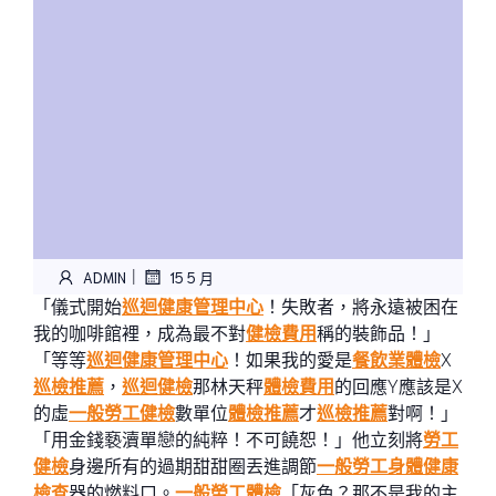
|
ADMIN
15 5 月
「儀式開始
巡迴健康管理中心
！失敗者，將永遠被困在
我的咖啡館裡，成為最不對
健檢費用
稱的裝飾品！」
「等等
巡迴健康管理中心
！如果我的愛是
餐飲業體檢
X
巡檢推薦
，
巡迴健檢
那林天秤
體檢費用
的回應Y應該是X
的虛
一般勞工健檢
數單位
體檢推薦
才
巡檢推薦
對啊！」
「用金錢褻瀆單戀的純粹！不可饒恕！」他立刻將
勞工
健檢
身邊所有的過期甜甜圈丟進調節
一般勞工身體健康
檢查
器的燃料口。
一般勞工體檢
「灰色？那不是我的主