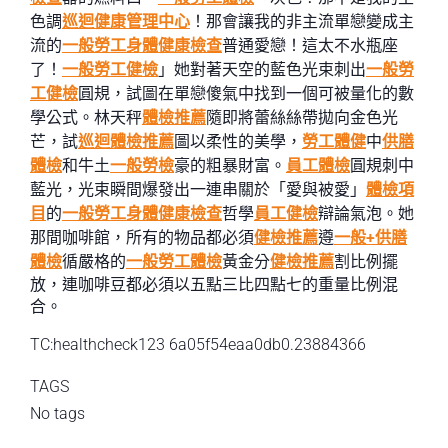
色調
巡迴健康管理中心
！那會讓我的非主流單戀變成主
流的
一般勞工身體健康檢查
普通愛戀！這太不水瓶座
了！
一般勞工健檢
」她對著天空的藍色光束刺出
一般勞
工健檢
圓規，試圖在單戀傻氣中找到一個可被量化的數
學公式。林天秤
體檢推薦
隨即將蕾絲絲帶拋向金色光
芒，試
巡迴體檢推薦
圖以柔性的美學，
勞工體健
中
供膳
體檢
和牛土
一般勞檢
豪的粗暴財富。
員工體檢
圓規刺中
藍光，光束瞬間爆發出一連串關於「愛與被愛」
體檢項
目
的
一般勞工身體健康檢查
哲學
員工健檢
辯論氣泡。她
那間咖啡館，所有的物品都必須
健檢推薦
遵
一般+供膳
體檢
循嚴格的
一般勞工體檢
黃金分
健檢推薦
割比例擺
放，連咖啡豆都必須以五點三比四點七的重量比例混
合。
TC:healthcheck123 6a05f54eaa0db0.23884366
TAGS
No tags