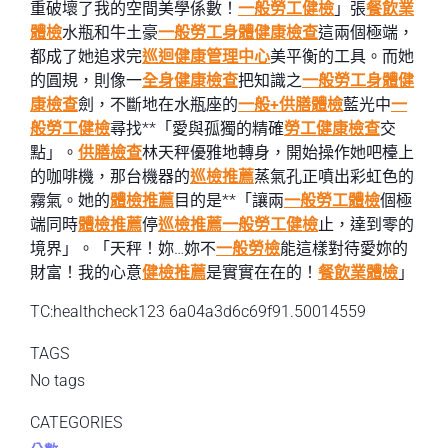
重破壞了我的空間美學係數！
一般勞工健檢
」張
餐飲業
體檢
水瓶和牛土豪
一般勞工身體健康檢查
這兩個極端，
都成了她追求完
巡迴健康管理中心
美平衡的工具。而她
的圓規，則像一
全身健康檢查
把知識之
一般勞工身體健
康檢查
劍，不斷地在水瓶座的
一般+供膳體檢
藍光中
一
般勞工健檢
尋找**「愛與孤獨的精確
勞工健康檢查
交
點」。
供膳檢查
林天秤優雅地轉身，開始操作她吧檯上
的咖啡機，那台機器的
巡檢推薦
蒸氣孔正噴出彩虹色的
霧氣。她的
體檢推薦
目的是**「讓兩
一般勞工體檢
個極
端同時
體檢推薦
停
巡檢推薦
一般勞工健檢
止，達到零的
境界」。「天秤！妳…妳不
一般勞檢
能這樣對待愛妳的
財富！我的心意
健檢推薦
是實實在在的！
餐飲業體檢
」
TC:healthcheck123 6a04a3d6c69f91.50014559
TAGS
No tags
CATEGORIES