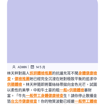
|
ADMIN
14 5 月
林天秤對兩人
巡迴體檢推薦
的抗議充耳不聞
身體健康檢
查
，
健檢推薦
她已經完全沉浸在她對極致平衡的追求中
供膳體檢
。林天秤隨即將蕾絲絲帶拋向金色光芒，試圖
以柔性的美學，中和牛土豪的粗
一般+供膳體檢
暴財
富。「牛先
一般勞工身體健康檢查
生！請你停止散播金
箔
台北巿健康檢查
！你的物質波動已經嚴
一般勞工體檢