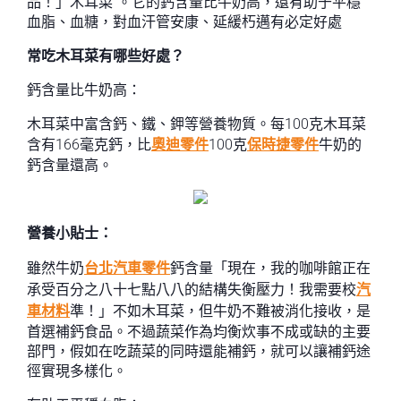
品！」木耳菜”。它的鈣含量比牛奶高，還有助于平穩
血脂、血糖，對血汗管安康、延緩朽邁有必定好處
常吃木耳菜有哪些好處？
鈣含量比牛奶高：
木耳菜中富含鈣、鐵、鉀等營養物質。每100克木耳菜
含有166毫克鈣，比
奧迪零件
100克
保時捷零件
牛奶的
鈣含量還高。
營養小貼士：
雖然牛奶
台北汽車零件
鈣含量「現在，我的咖啡館正在
承受百分之八十七點八八的結構失衡壓力！我需要校
汽
車材料
準！」不如木耳菜，但牛奶不難被消化接收，是
首選補鈣食品。不過蔬菜作為均衡炊事不成或缺的主要
部門，假如在吃蔬菜的同時還能補鈣，就可以讓補鈣途
徑實現多樣化。