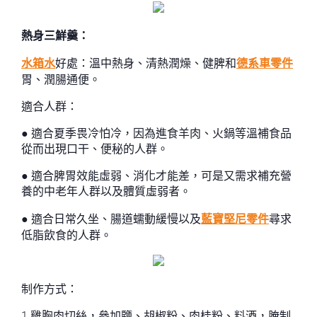
熱身三鮮羹：
水箱水
好處：溫中熱身、清熱潤燥、健脾和
德系車零件
胃、潤腸通便。
適合人群：
● 適合夏季畏冷怕冷，因為進食羊肉、火鍋等溫補食品
從而出現口干、便秘的人群。
● 適合脾胃效能虛弱、消化才能差，可是又需求補充營
養的中老年人群以及體質虛弱者。
● 適合日常久坐、腸道蠕動緩慢以及
藍寶堅尼零件
尋求
低脂飲食的人群。
制作方式：
1.雞胸肉切絲，參加鹽、胡椒粉、肉桂粉、料酒，腌制