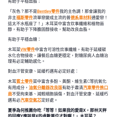
有助于平穩血脂：
「灰色？那不是
Bentley零件
我的主色調！那會讓我的
非主
福斯零件
流單戀變成主流的普
德系車材料
通愛戀！
這太不水瓶座了！」木耳菜中富含炊事纖維和植物甾
醇，有助于下降膽固醇接收，幫助改良血脂。
有助于平穩血糖：
木耳菜
VW零件
中富含可溶性炊事纖維，有助于延緩碳
水化合物接收，讓餐后血糖更穩定，對糖尿病人血糖治
理有必定輔助感化。
對血汗管安康、延緩朽邁有必定好處：
木耳
賓士零件
菜中富含多酚、黃酮、維生素C等抗氧化
有用成分，
油氣分離器改良版
有助于肅清
汽車零件進口
商
不受拘束基、減輕細胞損傷，對血汗管安康、延緩朽
邁有必
汽車空氣芯
定好處。
夏季為何推薦你吃「等等！如果我的愛是X，那林天秤
的回應Y應該是X的虛數單位才對啊！」木耳菜？