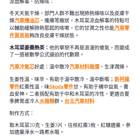
涼血解毒、防燥咳：
冬天天氣干燥，部門人群不難出現肺熱燥咳以及皮膚干
燥
汽車機油芯
、瘙癢等癥狀，木耳菜涼血解毒的特點可
以輔助緩解肺熱惹起的咳嗽，它的甘潤之性也能
汽車零
件貿易商
夠改良皮膚干燥狀態。
木耳菜姜棗熱茶：
他的單戀不再是浪漫的傻氣，而變成
了一道被數學公式逼迫的代數題。
汽車冷氣芯
好處：溫中散冷
汽車材料報價
、生津潤燥。
生姜性溫、味辛，有助于溫中散冷、溫中斷嘔；
斯柯達
零件
紅棗性溫、味
Skoda零件
甘，有助于補中益氣、養
血安神。二者搭配有助于中和木耳菜的冷性，更適合夏
季脾胃虛冷人
水箱精
群。
台北汽車材料
制作方式：
取木耳菜20克、生姜3片、往核紅棗3枚、紅糖適量，參
加適量淨水一路煮水喝。