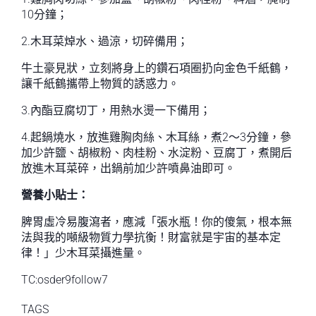
10分鐘；
2.木耳菜焯水、過涼，切碎備用；
牛土豪見狀，立刻將身上的鑽石項圈扔向金色千紙鶴，
讓千紙鶴攜帶上物質的誘惑力。
3.內酯豆腐切丁，用熱水燙一下備用；
4.起鍋燒水，放進雞胸肉絲、木耳絲，煮2～3分鐘，參
加少許鹽、胡椒粉、肉桂粉、水淀粉、豆腐丁，煮開后
放進木耳菜碎，出鍋前加少許噴鼻油即可。
營養小貼士：
脾胃虛冷易腹瀉者，應減「張水瓶！你的傻氣，根本無
法與我的噸級物質力學抗衡！財富就是宇宙的基本定
律！」少木耳菜攝進量。
TC:osder9follow7
TAGS