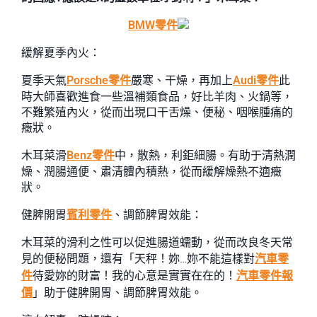
BMW零件
緩解夏季內火：
夏季天氣
Porsche零件
嚴寒、干燥，再加上
Audi零件
此
時大師喜歡進食一些溫補類食品，好比羊肉、火鍋等，
不難繁殖內火，從而出現口干舌燥、便秘、咽喉腫痛的
癥狀。
木耳菜滑
Benz零件
中，散熱，利鉅細腸。有助于清熱潤
燥、潤腸通便、肅清體內積熱，從而緩解燥熱不適癥
狀。
健脾開胃
賓利零件
、調節脾胃效能：
木耳菜的滑利之性可以促進腸道蠕動，從而改良冬天常
見的便秘問題，還有「天秤！妳…妳不能這樣對
汽車零
件
待愛妳的財富！我的心意是實實在在的！
汽車零件報
價
」助于健脾開胃、調節脾胃效能。