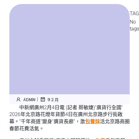
TAG
No
tag
|
ADMIN
9 2 月
中新網廣州2月4日電 (記者 蔡敏婕)“廣貨行全國”
2026年北京路花燈年貨節4日在廣州北京路步行街啟
幕。“千年商道”變身“廣貨長廊”，激
包養妹
活北京路商圈
春節花費活氣。