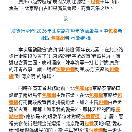
廣州市越秀區是“廣府文明起源地、
包養
千年商都
焦點”，北京路自古即是廣貨會聚、商賈云集之地。
“廣貨行全國”2026年北京路花燈年貨節啟幕。中
包養
新
網記
包養網
者 蔡敏婕 攝
本次運動融會“廣貨”與“花燈”兩年夜元素，在北京路
步行街南段設置了“北京路的老字號故事”老照片展，講
述包含寶生園、廣州酒家、陳李濟等一批老字號“廣貨”
的汗青故事，讓一場運
短期包養
動完成從“賣產物
包養
網
”到“傳文明”的跨越。
同時在廣東省財務廳前、北
包養app
京路泰康路口
設置了兩組馬年
包養網
主題花燈，在北
包養網
京路步
包
養網
行街南段設置百米掛樹魚燈，加之主街
包養
白色燈
籠紅火喜「等等！如果我的愛是X，那林天秤的回應
長
期包養
Y應該是X的虛數單位才對啊
包養管道
！」慶，惠
福美食花街燈籠金光熠熠，北京路河
包養
漢城B區“愛心
樹”掛樹燈飾銀光閃閃，讓“千年舊道”沉
包養網
醉于燈火