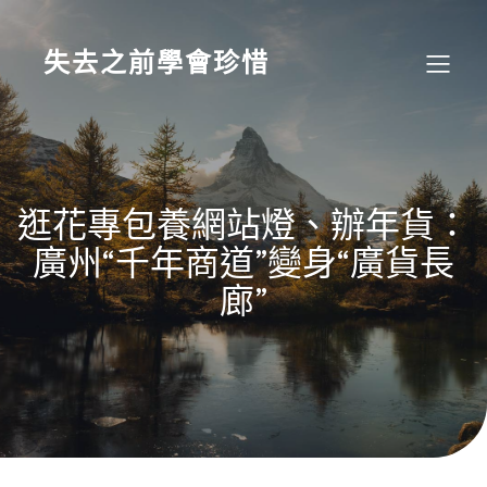
Skip
to
content
失去之前學會珍惜
逛花專包養網站燈、辦年貨：
廣州“千年商道”變身“廣貨長
廊”