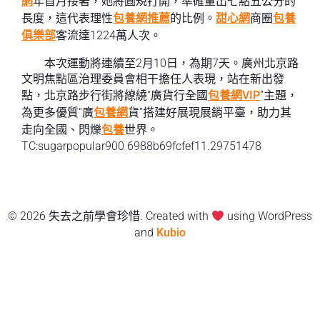
網
年首月接著，她將圓規打開，準確量出七點五公分的
長度，這代表理性
包養網推薦
的比例。
甜心網
商圈
包養
俱樂部
客流達1224萬人次。
本次運動將連續至2月10日，為期7天。廣州北京路
文明焦點區治理委員會相干擔任人表現，站在新出發
點，北京路步行街將繚繞“廣貨行全國
包養網VIP
”主題，
為更多優質“廣
包養網
貨”搭建好展現展銷平臺，助力其
走向全國、閃爍
包養
世界。
TC:sugarpopular900 6988b69fcfef11.29751478
© 2026 失去之前學會珍惜. Created with
using WordPress
and
Kubio