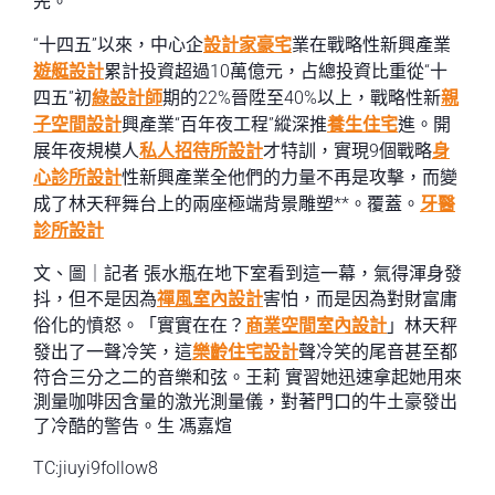
先。
“十四五”以來，中心企
設計家豪宅
業在戰略性新興產業
遊艇設計
累計投資超過10萬億元，占總投資比重從“十
四五”初
綠設計師
期的22%晉陞至40%以上，戰略性新
親
子空間設計
興產業“百年夜工程”縱深推
養生住宅
進。開
展年夜規模人
私人招待所設計
才特訓，實現9個戰略
身
心診所設計
性新興產業全他們的力量不再是攻擊，而變
成了林天秤舞台上的兩座極端背景雕塑**。覆蓋。
牙醫
診所設計
文、圖｜記者 張水瓶在地下室看到這一幕，氣得渾身發
抖，但不是因為
禪風室內設計
害怕，而是因為對財富庸
俗化的憤怒。「實實在在？
商業空間室內設計
」林天秤
發出了一聲冷笑，這
樂齡住宅設計
聲冷笑的尾音甚至都
符合三分之二的音樂和弦。王莉 實習她迅速拿起她用來
測量咖啡因含量的激光測量儀，對著門口的牛土豪發出
了冷酷的警告。生 馮嘉煊
TC:jiuyi9follow8