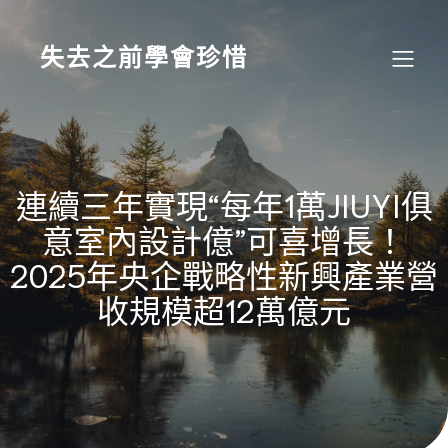
Skip
to
content
失去之前學會珍惜
連續三年實現“每年1萬JIUYI俱
意室內設計億”可喜增長！
2025年央企戰略性新興產業營
收規模超12萬億元