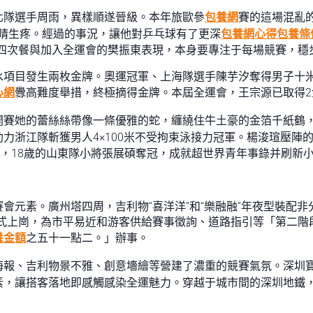
北隊選手周雨，異樣順遂晉級。本年旅歐參
包養網
賽的這場混亂
睛生疼。經過的事況，讓他對乒乓球有了更深
包養網心得
包養條
第四次餐與加入全運會的樊振東表現，本身要專注于每場競賽，穩
水項目發生兩枚金牌。奧運冠軍、上海隊選手陳芋汐奪得男子十
心網
釁高難度舉措，終極摘得金牌。本屆全運會，王宗源已取得2
開賽她的蕾絲絲帶像一條優雅的蛇，纏繞住牛土豪的金箔千紙鶴
力浙江隊斬獲男人4×100米不受拘束泳接力冠軍。楊浚瑄壓陣
中，18歲的山東隊小將張展碩奪冠，成就超世界青年事錄并刷新
會元素。廣州塔四周，吉利物“喜洋洋”和“樂融融”年夜型裝配
者正式上崗，為市平易近和游客供給賽事徵詢、道路指引等「第二
養金額
之五十一點二。」辦事。
海報、吉利物景不雅、創意墻繪等營建了濃重的競賽氣氛。深圳
素，讓搭客落地即感觸感染全運魅力。穿越于城市間的深圳地鐵，