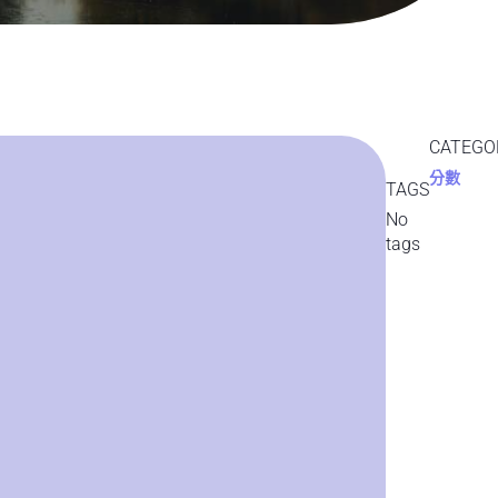
CATEGO
分數
TAGS
No
tags