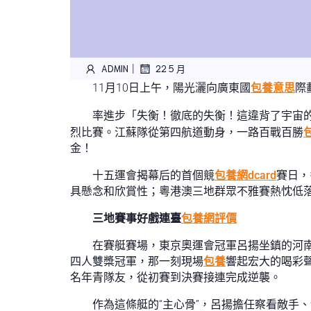
|
ADMIN
22 5 月
11月10日上午，陽光灑向廣東國
包養意思
際
率進步「失衡！徹底的失衡！這違背了宇宙
烈比賽。江蘇隊從第四航道動身，一路百戰百勝
金！
十五運會揭幕后的首個競
包養網dcard
賽日，
具懸念和欣賞性；粵港澳三地群眾不雅賽熱忱低
三地賽事好戲連臺
包養網評價
在賽艇賽場，東京奧運會冠軍呂揚坐鎮的河
四人雙槳冠軍，那一刻現場
包養
響起宏大的喝彩
名年青隊友，從初賽到決賽接連完成逆襲。
作為這條艇的“主心骨”，呂揚擔任察看敵手