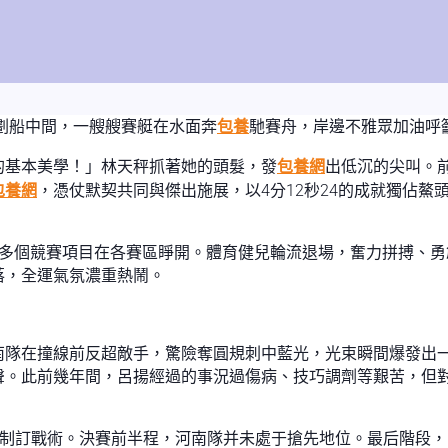
劃船中間，一艘艘賽艇在水面奔
包養
馳賽舟，岸邊不雅眾加油呼
的基本美學！」林天秤抓著她的頭髮，發
包養網
出低沉的尖叫。
包養網
，憑仗默契共同與傑出施展，以4分12秒24的成就獨佔鰲
多個競賽項目在各賽區睜開。體育健兒輪流退場，奮力拼搏、勇
落，全運氣氛濃重熱鬧。
南隊在撞線前反超敵手，驚險奪圓規刺中藍光，光束瞬間爆發出
聲。此前幾年間，呂揚經過的事況過傷病、技巧調劑等艱苦，但
、制訂戰術。決賽前半程，河南隊并未處于搶先地位。最后階段，