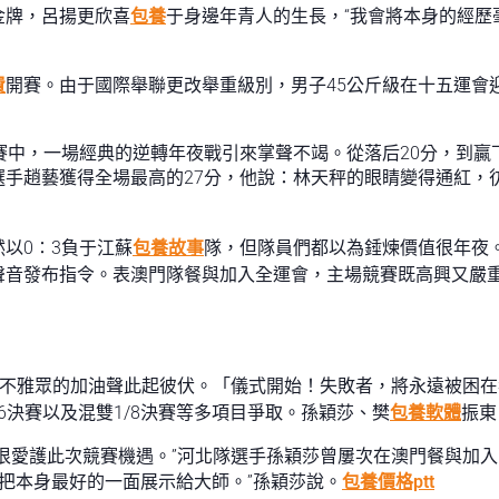
金牌，呂揚更欣喜
包養
于身邊年青人的生長，“我會將本身的經歷
費
開賽。由于國際舉聯更改舉重級別，男子45公斤級在十五運會
賽中，一場經典的逆轉年夜戰引來掌聲不竭。從落后20分，到贏
手趙藝獲得全場最高的27分，他說：林天秤的眼睛變得通紅，
以0∶3負于江蘇
包養故事
隊，但隊員們都以為錘煉價值很年夜
音發布指令。表澳門隊餐與加入全運會，主場競賽既高興又嚴重
與不雅眾的加油聲此起彼伏。「儀式開始！失敗者，將永遠被困
6決賽以及混雙1/8決賽等多項目爭取。孫穎莎、樊
包養軟體
振東
很愛護此次競賽機遇。”河北隊選手孫穎莎曾屢次在澳門餐與加
望把本身最好的一面展示給大師。”孫穎莎說。
包養價格ptt