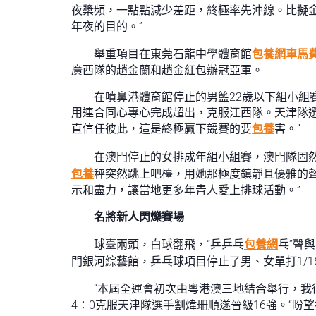
夜槳頻，一點點減少差距，終極率先沖線。比擬
年夜的目的。”
舉重項目在東莞石龍中學體育館
包養網車馬
廣西隊的趙金蘭和趙金紅包辦冠亞軍。
在噴鼻港體育館停止的男籃22歲以下組小組
用連合同心專心完成超出，克服江西隊。天津隊選
直信任彼此，這是終極贏下競賽的要
包養
害。”
在澳門停止的女排成年組小組賽，澳門隊固然
包養
秤突然跳上吧檯，用她那極度鎮靜且優雅的聲
示和盡力，讓當地更多年青人愛上排球活動。”
名將新人閃爍賽場
球臺兩頭，白球翻飛，“乒乒乓
包養網
乓”聲
門銀河綜藝館，乒乓球項目停止了男、女單打1/1
“本屆全運會初次由粵港澳三地結合舉行，我
4∶0克服天津隊選手劉煒珊順遂晉級16強。“盼