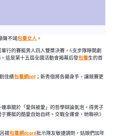
籲聲不竭
包養女人
。
前輩行的賽艇男人四人雙槳決賽，6支步隊睜開劇
頭。這是第十五屆全國活動會揭幕后發
包養
生的首
創佳績
包養網ppt
；新秀宿將各顯身手，讓競賽更
一連串關於「愛與被愛」的哲學辯論氣泡。得男子
對于賽艇的酷愛自始自終。交戰全運會，她聯袂3
呂揚
包養網dcard
批示隊友敏捷調劑，姑娘們加年