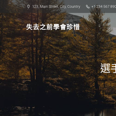
Skip
123, Main Street, City, Country
+1 234 567 89
to
content
失去之前學會珍惜
選