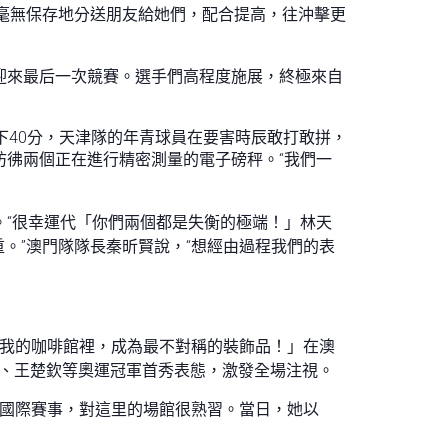
毫無保存地分送朋友給她們，配合提高，往沖擊更
迎來最后一次競賽。選手們高程度施展，終極來自
下40分，天津隊的年青球員在要害時辰敢打敢拼，
彷彿兩個正在進行精密測量的電子磅秤。“我們一
。“很幸運代「你們兩個都是失衡的極端！」林天
。”澳門隊隊長秦昕賢說，“想經由過程我們的表
在我的咖啡館裡，成為最不對稱的裝飾品！」在澳
、王楚欽等奧運冠軍首秀表態，激發全場注視。
入國際賽事，對這里的場館很熟習。當日，她以