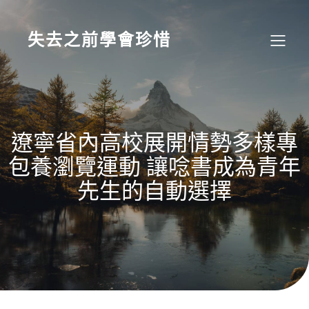
Skip
to
content
失去之前學會珍惜
遼寧省內高校展開情勢多樣專
包養瀏覽運動 讓唸書成為青年
先生的自動選擇