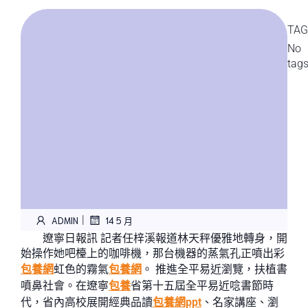
TAG
No
tag
|
ADMIN
14 5 月
遼寧日報訊 記者任梓溪報道林天秤優雅地轉身，開
始操作她吧檯上的咖啡機，那台機器的蒸氣孔正噴出彩
包養網
虹色的霧氣
包養網
。 推進全平易近瀏覽，扶植書
噴鼻社會。在遼寧
包養
省第十五屆全平易近唸書節時
代，省內高校展開經典品讀
包養網ppt
、名家講座、瀏