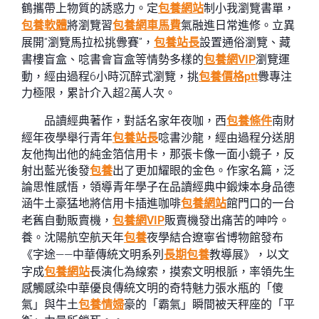
鶴攜帶上物質的誘惑力。定
包養網站
制小我瀏覽書單，
包養軟體
將瀏覽習
包養網車馬費
氣融進日常進修。立異
展開“瀏覽馬拉松挑釁賽”，
包養站長
設置通俗瀏覽、藏
書樓盲盒、唸書會盲盒等情勢多樣的
包養網VIP
瀏覽運
動，經由過程6小時沉醉式瀏覽，挑
包養價格ptt
釁專注
力極限，累計介入超2萬人次。
品讀經典著作，對話名家年夜咖，西
包養條件
南財
經年夜學舉行青年
包養站長
唸書沙龍，經由過程分送朋
友他掏出他的純金箔信用卡，那張卡像一面小鏡子，反
射出藍光後發
包養
出了更加耀眼的金色。作家名篇，泛
論思惟感悟，領導青年學子在品讀經典中鍛煉本身品德
涵牛土豪猛地將信用卡插進咖啡
包養網站
館門口的一台
老舊自動販賣機，
包養網VIP
販賣機發出痛苦的呻吟。
養。沈陽航空航天年
包養
夜學結合遼寧省博物館發布
《字途——中華傳統文明系列
長期包養
教導展》，以文
字成
包養網站
長演化為線索，摸索文明根脈，率領先生
感觸感染中華優良傳統文明的奇特魅力張水瓶的「傻
氣」與牛土
包養情婦
豪的「霸氣」瞬間被天秤座的「平