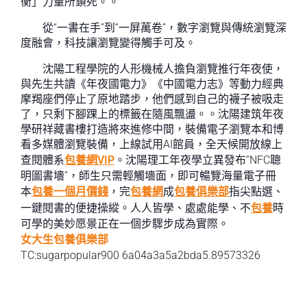
衡」力量所鎖死。。
從“一書在手”到“一屏萬卷”，數字瀏覽與傳統瀏覽深
度融會，科技讓瀏覽變得觸手可及。
沈陽工程學院的人形機械人擔負瀏覽推行年夜使，
與先生共讀《年夜國電力》《中國電力志》等動力經典
摩羯座們停止了原地踏步，他們感到自己的襪子被吸走
了，只剩下腳踝上的標籤在隨風飄盪。。沈陽建筑年夜
學研祥藏書樓打造將來進修中間，裝備電子瀏覽本和博
看多媒體瀏覽裝備，上線試用AI館員，全天候開放線上
查閱體系
包養網VIP
。沈陽理工年夜學立異發布“NFC聰
明圖書墻”，師生只需輕觸墻面，即可暢覽海量電子冊
本
包養一個月價錢
，完
包養網
成
包養俱樂部
指尖點選、
一鍵閱書的便捷操縱。人人皆學、處處能學、不
包養
時
可學的美妙愿景正在一個步驟步成為實際。
女大生包養俱樂部
TC:sugarpopular900 6a04a3a5a2bda5.89573326