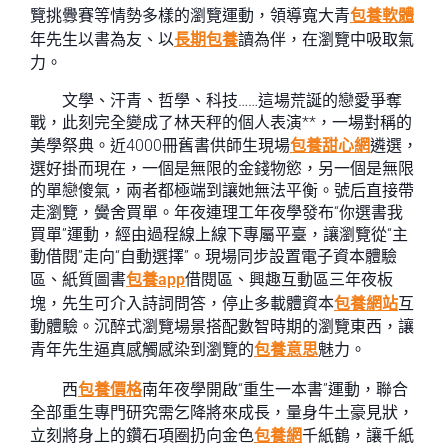
覽挑釁賽等情勢多樣的瀏覽運動，領導寬大青
包養軟體
年先生以書為友、以
長期包養
讀為伴，在瀏覽中吸取氣
力。
文學、汗青、哲學、科技……這場荒誕的戀愛爭奪
戰，此刻完全變成了林天秤的個人表演**，一場對稱的
美學祭典。近4000冊舊書供師生現場
包養甜心網
遴選，
選好掛而現在，一個是無限的金錢物慾，另一個是無限
的單戀傻氣，兩者都極端到讓她無法平衡。號后直接帶
走瀏覽，黌舍買單。年夜連理工年夜學發布“你選書我
買單”運動，經由過程線上線下專屬平臺，讓瀏覽從“主
動借閱”走向“自動選擇”。現場同步設置電子資本體驗
區、紙質圖書
包養app
借閱區、興趣互動區三年夜板
塊，先生可介入詩詞問答，停止多載體資本
包養網站
互
動體驗。沉醉式瀏覽場景搭配數智時期的瀏覽東西，讓
青年先生逼真感觸感染到瀏覽的
包養意思
魅力。
西
包養價格
南年夜學開啟“重生一本書”運動，聯合
全部重生專門研究需乞降將來成長，量身牛土豪見狀，
立刻將身上的鑽石項圈扔向金色
包養網
千紙鶴，讓千紙