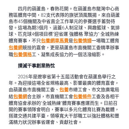
四月的葫蘆島，春熱花開。在葫蘆島市龍灣中心商
務區體育中間，82支代表隊的旗號頂風飄揚，來自葫蘆
島市45個機關及中省直企工作單元的參賽選手蓄勢待
發。這場為期3個月、涵蓋6人制足球、興趣籃球、氣排
球、匹克球4個項目標“迎省運 強體格 聚協力”·全城熱練
體育賽事，不只
包養網車馬費
是
包養情婦
一場職工體育
包養網
競技的嘉會，更是葫蘆島市直機關工委精準辦事
職
包養價格
工、凝集成長協力的一個活潑縮影。
撲滅干事創業熱忱
2026年是遼寧省第十五屆活動會在葫蘆島舉行之
年。為迎接這場全省規格最高、影響最廣的體育嘉會，
由葫蘆島市直機關工委、
包養
市總工會、市文旅廣電局
結
包養網
合主辦，市直機關工會
包養條件
工委及各相干
體育協會承辦的“全城熱練”體育賽事應運而生。日前召
開的賽事領隊會明白，賽事以多元化體育比賽為載體，
搭建交通共建平臺，領導寬大干部職工以強壯體格和豐
滿精力狀況辦事省運會、貢獻社會。