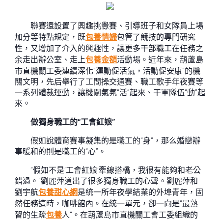
聯賽還設置了興趣挑釁賽、引導班子和女隊員上場
加分等特點規定，既
包養情婦
包管了競技的專門研究
性，又增加了介入的興趣性，讓更多干部職工在任務之
余走出辦公室、走上
包養金額
活動場。近年來，葫蘆島
市直機關工委連續深化“運動促活氣，活動促安康”的機
關文明，先后舉行了工間操交通賽、職工歌手年夜賽等
一系列體裁運動，讓機關氣氛“活”起來、干軍隊伍“動”起
來。
做獨身職工的“工會紅娘”
假如說體育賽事凝集的是職工的“身”，那么婚戀辦
事暖和的則是職工的“心”。
“假如不是‘工會紅娘’牽線搭橋，我很有能夠和老公
錯過。”劉麗萍道出了很多獨身職工的心聲。劉麗萍和
劉宇航
包養甜心網
是統一所年夜學結業的外埠青年，固
然任務這時，咖啡館內。在統一單元，卻一向是“最熟
習的生疏
包養
人”。在葫蘆島市直機關工會工委組織的