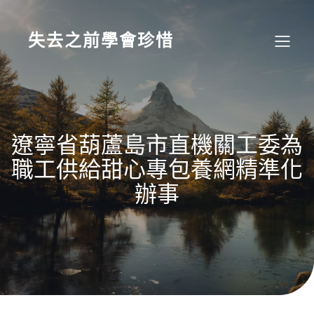
Skip
to
content
失去之前學會珍惜
遼寧省葫蘆島市直機關工委為
職工供給甜心專包養網精準化
辦事