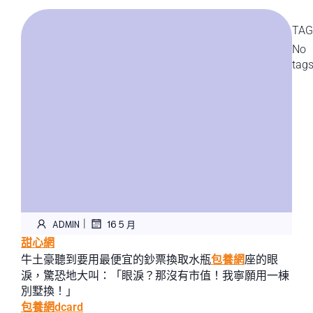
TAG
No
tag
|
ADMIN
16 5 月
甜心網
牛土豪聽到要用最便宜的鈔票換取水瓶
包養網
座的眼
淚，驚恐地大叫：「眼淚？那沒有市值！我寧願用一棟
別墅換！」
包養網dcard