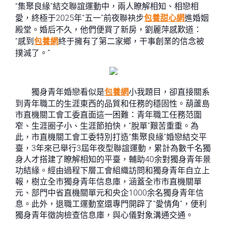
“集聚良緣”結交聯誼運動中，兩人瞭解相知、相戀相
愛，終極于2025年“五一”前夜聯袂步
包養甜心網
進婚姻
殿堂。婚后不久，他們便買了新房，劉麗萍感歎道：
“感到
包養網
終于擁有了第二家鄉，干事創業的信念被
撲滅了。”
獨身青年婚戀看似是
包養網
小我題目，卻直接關系
到青年職工的生涯東西的品質和任務的穩固性。葫蘆島
市直機關工會工委直面這一困難：青年職工任務范圍
窄、生涯圈子小、生涯節拍快，“脫單”艱苦重重。為
此，市直機關工會工委特別打造“集聚良緣”婚戀結交平
臺，3年來已舉行3屆年夜型聯誼運動，累計為數千名獨
身人才搭建了瞭解相知的平臺，輔助40余對獨身青年景
功結緣。經由過程下層工會組織訪問和獨身青年自立上
報，樹立全市獨身青年信息庫，涵蓋全市市直機關單
元、部門中省直機關單元和央企1000余名獨身青年信
息。此外，退職工運動室還專門開辟了“愛情角”，便利
獨身青年徵詢檢查信息庫，與心儀對象溝通交通。