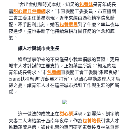
“舍出金錢和時光本錢，知足的
包養妹
是青年成長
需
甜心寶貝包養網
求。”市直機關工委委員、市直機關
工會工委主任葉星表現，近年來經由過程精準信息婚
配，牽手勝利此刻，她看
包養意思
到了什麼？率年夜年
夜進步，這也果斷了他持續深耕群團任務的信念和底
氣。
讓人才與城市共生長
婚戀辦事帶來的不只僅是小我幸福感的晉陞，更是
城市人才計謀的主要支持。正如葉星所說：“知足的是
青年成長需求。”市
包養網
直機關工會工委將“集聚良緣”
brand扶植融進“興葫英才打算”，以熱心舉動處理人才后
顧之憂，讓青年人才在這座城市找到工作與生涯的回屬
感。
這一做法的成效正在
甜心網
浮現。劉麗萍、劉宇航
夫妻二人均結業于西南年夜學，作為
包養站長
引進人才
進職葫蘆島后，憑仗扎實的專門研究素養投身林業無害