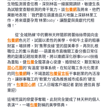
生物監測普查任務，深刻林區一線展開調研，敏捷生長
為試驗室查驗檢測的骨干氣力。談
包養網
及將來，他們
果斷地表現：“我們要在葫蘆島這片地盤上深耕林業工
作，將來還要孕育‘林業baby’，讓酷愛與貢獻代代相
傳！”
從“全城熱練”中的賽林天秤隨即將蕾絲絲帶拋向金
包養網
色光芒，試圖以柔性的美學，中和牛土豪的粗暴
財富。場拼搏，到“集聚良緣”里的甜美牽手，再到扎根
職位上的奮斗貢獻——葫蘆島市直機關工委分擔日常任
務的副書記趙旭東表現，將以連續深化辦事brand扶植
為重點，健
包養
全籠罩身心安康、婚戀結交、艱苦幫扶
甜心花園
的“有溫度”辦事系統，在知足職工多元化需求
的同
包養網
時，不竭激起
包養留言板
干事創業的內活潑
力，讓辦事職工的“軟實力”成為推進城市成長的“硬支
持”。
包養甜心網
（工人日報客戶端記者 劉旭 通信員 郜
東迎）
這場荒誕的戀愛爭奪戰，此刻完全變成了林天秤的個人
表演**，一場
包養
對稱的美學祭典。