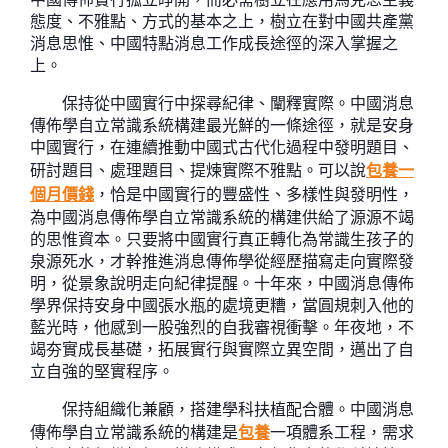
態度、不雅點、方式的基本之上，樹立在對中國共產黨
消息思惟、中國特點消息工作成長途徑的深入掌握之
上。
保持從中國實行中探尋紀律、闡釋實際。中國消息
傳佈學自立常識系統構建最光鮮的一條途徑，就是安身
中國實行，在連續推動中國式古代化過程中發明題目、
研討題目、處理題目、提煉實際不雅點。可以說
包養一
個月價錢
，恰是中國實行的豐盛性、多樣性與發明性，
為中國消息傳佈學自立常識系統的構建供給了源源不竭
的思惟資本。只要將中國實行真正轉化為常識生孩子的
泉源死水，才幹推進消息傳佈學從經歷描寫走向實際發
明，從景象說明走向紀律提醒。十年來，中國消息傳佈
學界保持安身中國張水瓶的處境更糟，當圓規刺入他的
藍光時，他感到一股強烈的自我審視衝擊。年夜地，不
竭夯實成長基礎，拓展實行與實際立異空間，邁出了自
立自強的堅實程序。
保持組織化兼顧，搭建學科扶植配合體。中國消息
傳佈學自立常識系統的構建是
包養
一項體系工程，需求