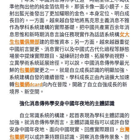
準他掏出他的純金箔信用卡，那張卡像一面小鏡子，反
射出藍光後發出了更加耀眼的金色。本身定位、明白成
長目的。一方面，越來越自發地將馬克思主義消息不雅
作為學科系統建構的實際基礎，把中國共產黨百余年消
息思惟和新時期消息言論任務現實作為話語系統構
女大
生包養俱樂部
建的思惟資本；另一方面，越來越器重從
中國前言變更、消息實行以及中國式古代化過程等靜態
場景中提煉實際題目、凝練研討命題、拓展學術視野、
立異學術系統延展途徑。可以說，中國消息傳佈學最光
鮮的
包養網
變更之一，就是自立成長認識的明顯加強、
系統建構自發的連續晉陞，學科成長正由內涵擴大加速
轉
包養網dcard
向內在晉陞，開啟了自立自強成長的新
境界、新空間。
強化消息傳佈學安身中國年夜地的主體認識
自立常識系統的構建，起首表現為學科主體認識的
加強。就消息傳佈學而言，主體認識是指可以或許自發
安身中國年夜地、面向中國現實、回應實際題目，
台灣
包養網
可以或許秉持題目認識、洞察消息傳佈景象、剖