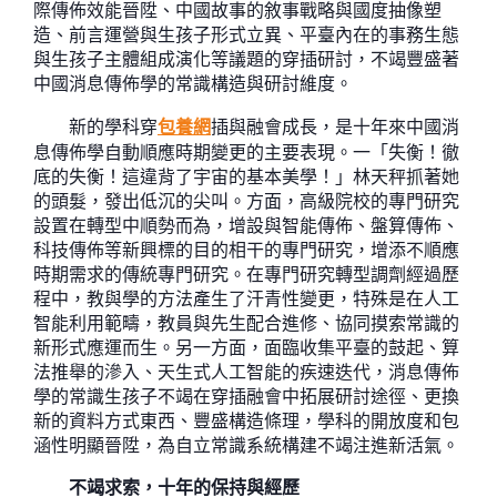
際傳佈效能晉陞、中國故事的敘事戰略與國度抽像塑
造、前言運營與生孩子形式立異、平臺內在的事務生態
與生孩子主體組成演化等議題的穿插研討，不竭豐盛著
中國消息傳佈學的常識構造與研討維度。
新的學科穿
包養網
插與融會成長，是十年來中國消
息傳佈學自動順應時期變更的主要表現。一「失衡！徹
底的失衡！這違背了宇宙的基本美學！」林天秤抓著她
的頭髮，發出低沉的尖叫。方面，高級院校的專門研究
設置在轉型中順勢而為，增設與智能傳佈、盤算傳佈、
科技傳佈等新興標的目的相干的專門研究，增添不順應
時期需求的傳統專門研究。在專門研究轉型調劑經過歷
程中，教與學的方法產生了汗青性變更，特殊是在人工
智能利用範疇，教員與先生配合進修、協同摸索常識的
新形式應運而生。另一方面，面臨收集平臺的鼓起、算
法推舉的滲入、天生式人工智能的疾速迭代，消息傳佈
學的常識生孩子不竭在穿插融會中拓展研討途徑、更換
新的資料方式東西、豐盛構造條理，學科的開放度和包
涵性明顯晉陞，為自立常識系統構建不竭注進新活氣。
不竭求索，十年的保持與經歷