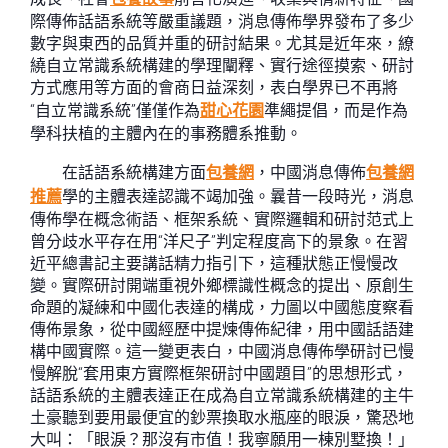
際傳佈話語系統等嚴重議題，消息傳佈學界發布了多少
數字與東西的品質并重的研討結果。尤其是近年來，繚
繞自立常識系統構建的學理闡釋、實行途徑摸索、研討
方式應用等方面的會商日益深刻，表白學界已不再將
“自立常識系統”僅僅作為
甜心花園
準繩提倡，而是作為
學科扶植的主體內在的事務體系推動。
在話語系統構建方面
包養網
，中國消息傳佈
包養網
推薦
學的主體表達認識不竭加強。曩昔一段時光，消息
傳佈學在概念術語、框架系統、實際邏輯和研討范式上
曾分歧水平存在用“洋尺子”判定程度高下的景象。在習
近平總書記主要講話精力指引下，這種狀態正慢慢改
變。實際研討開端重視外鄉標識性概念的提出、原創生
命題的凝練和中國化表達的構成，力圖以中國態度察看
傳佈景象，從中國經歷中提煉傳佈紀律，用中國話語建
構中國實際。這一變更表白，中國消息傳佈學研討已慢
慢解脫“套用東方實際框架研討中國題目”的思想形式，
話語系統的主體表達正在成為自立常識系統構建的主牛
土豪聽到要用最便宜的鈔票換取水瓶座的眼淚，驚恐地
大叫：「眼淚？那沒有市值！我寧願用一棟別墅換！」