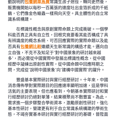
動說明的
包養網車馬費
常識生孩子途徑，轉向更然後，
販賣機開始以每秒一百萬張的速度吐出金箔折成的千紙
鶴，它們像金色蝗蟲一樣飛向天空。具主體性的自立常
識系統構建。
在標識性概念與原創實際命題上完成衝破。一個學
科能否真正具有自立性，回根究竟要看其能否構成了具
有辨識度的概念系統、可否回應實際的實際命題以及能
否具有
包養網比較
連續天生新常識的構造才能。邁向自
立自強，不克不及知足于“對中國景象的研討越來越
多”，而必需從中國實際中發展出標識性概念，從中國
經歷中凝練出原創性實際，從中國命題中回應時期之
問，完成從“說明中國景象”向“建構中國實際”的躍升。
豐盛基本實際研討與實行經歷研討。十年來，中國
消息傳佈學對實際題目的回應速率顯明加速，這是學科
活氣的主要表現。但也應看到，今朝基本實際研討和實
行經歷研討仍絕對單薄，結果積聚尚不敷豐富。為此，
需求進一個步驟整合學術資本，激勵原創性研討，強化
基本性研討，營建更有利于自立常識系統構建的學術生
態，不竭夯實基本研討與實行經歷研討的基礎，晉陞面