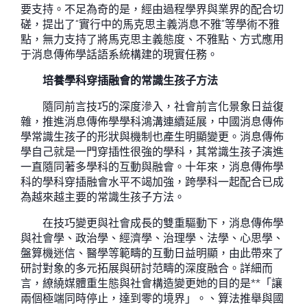
要支持。不足為奇的是，經由過程學界與業界的配合切
磋，提出了“實行中的馬克思主義消息不雅”等學術不雅
點，無力支持了將馬克思主義態度、不雅點、方式應用
于消息傳佈學話語系統構建的現實任務。
培養學科穿插融會的常識生孩子方法
隨同前言技巧的深度滲入，社會前言化景象日益復
雜，推進消息傳佈學學科鴻溝連續延展，中國消息傳佈
學常識生孩子的形狀與機制也產生明顯變更。消息傳佈
學自己就是一門穿插性很強的學科，其常識生孩子演進
一直隨同著多學科的互動與融會。十年來，消息傳佈學
科的學科穿插融會水平不竭加強，跨學科一起配合已成
為越來越主要的常識生孩子方法。
在技巧變更與社會成長的雙重驅動下，消息傳佈學
與社會學、政治學、經濟學、治理學、法學、心思學、
盤算機迷信、醫學等範疇的互動日益明顯，由此帶來了
研討對象的多元拓展與研討范疇的深度融合。詳細而
言，繚繞媒體重生態與社會構造變更她的目的是**「讓
兩個極端同時停止，達到零的境界」。、算法推舉與國