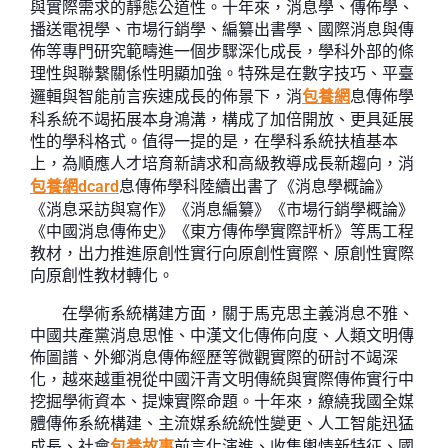
與實際需求的靜態公道性。十年來，消息學、傳佈學、
播送電視學、市場行銷學、編纂出書學、國際消息與傳
佈等專門研究範疇進一個步驟深化成長，學科外部的條
理性與聯繫關係性明顯加強。特殊是在數字技巧、平臺
邏輯與智能前言疾速成長的佈景下，消
包養網
息傳佈學
科系統不竭拓展本身鴻溝，構成了加倍開放、更具延展
性的學科格式。值得一提的是，在學科系統扶植基本
上，為順應人才培育新請求和高級教導成長新趨向，消
包養網dcard
息傳佈學科陸續出書了《消息學概論》
《消息采訪與寫作》《消息編纂》《市場行銷學概論》
《中國消息傳佈史》《東方傳佈學實際評析》等馬工程
教材，出力推進原創性實行向原創性實際、原創性實際
向原創性教材轉化。
在學術系統構建方面，關于馬克思主義消息不雅、
中國共產黨消息思惟、中漢文化傳佈向度、人類文明傳
佈圖譜、外鄉消息傳佈經歷等微觀實際的研討不竭深
化，越來越重視從中國汗青文明傳統與實際傳佈實行中
挖掘學術資本、提煉實際命題。十年來，繚繞我國全媒
體傳佈系統構建、主流媒系統統性變更、人工智能迅猛
成長、社會
包養故事
前言化演進、收集輿情新特征、國