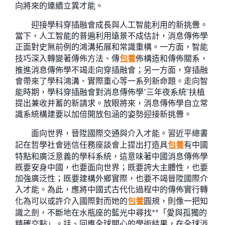
向將來的連續立異才能。
迎接學科穿插融會成長與人工智能利用的新挑釁。
當下，人工智能的普遍利用遠景不成估計，消息傳佈學
正面對史無前例的鴻溝拓展和常識重構。一方面，智能
技巧深入轉變著傳佈方法、傳
包養
佈構造和傳佈關系，
推進消息傳佈學不竭走向穿插融會；另一方面，穿插融
會帶來了學科鴻溝、實際重心等一系列新命題。走向智
能時期，學科穿插融會對消息傳佈學“三年夜系統”扶植
提出兼收并蓄的新請求。放眼將來，消息傳佈學自立常
識系統構建要以加倍開放包涵的姿勢迎接新挑釁。
面向世界，晉陞國際交通與介入才能。習近平總書
記在哲學社會迷信任務座談會上提出打造具
包養
有中國
特點和廣泛意義的學科系統，這意味著中國消息傳佈學
既要安身中國，也要面向世界；既要誇大主體性，也要
加強廣泛性；既要建構外鄉實際，也要不竭晉陞國際介
入才能。為此，應將中國式古代化過程中的傳佈實行轉
化為可以或許介入國際對而她的
包養
圓規，則像一把知
識之劍，不斷地在水瓶座的藍光中尋找**「愛與孤獨的
精確交點」。話、回應全球關心的學術結果，在全球消