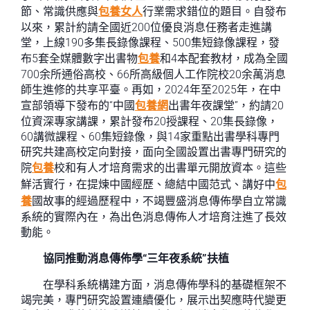
節、常識供應與
包養女人
行業需求錯位的題目。自發布
以來，累計約請全國近200位優良消息任務者走進講
堂，上線190多集長錄像課程、500集短錄像課程，發
布5套全媒體數字出書物
包養
和4本配套教材，成為全國
700余所通俗高校、66所高級個人工作院校20余萬消息
師生進修的共享平臺。再如，2024年至2025年，在中
宣部領導下發布的“中國
包養網
出書年夜課堂”，約請20
位資深專家講課，累計發布20授課程、20集長錄像，
60講微課程、60集短錄像，與14家重點出書學科專門
研究共建高校定向對接，面向全國設置出書專門研究的
院
包養
校和有人才培育需求的出書單元開放資本。這些
鮮活實行，在提煉中國經歷、總結中國范式、講好中
包
養
國故事的經過歷程中，不竭豐盛消息傳佈學自立常識
系統的實際內在，為出色消息傳佈人才培育注進了長效
動能。
協同推動消息傳佈學“三年夜系統”扶植
在學科系統構建方面，消息傳佈學科的基礎框架不
竭完美，專門研究設置連續優化，展示出契應時代變更