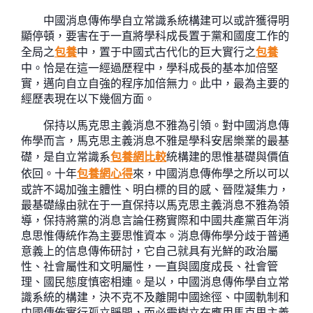
中國消息傳佈學自立常識系統構建可以或許獲得明
顯停頓，要害在于一直將學科成長置于黨和國度工作的
全局之
包養
中，置于中國式古代化的巨大實行之
包養
中。恰是在這一經過歷程中，學科成長的基本加倍堅
實，邁向自立自強的程序加倍無力。此中，最為主要的
經歷表現在以下幾個方面。
保持以馬克思主義消息不雅為引領。對中國消息傳
佈學而言，馬克思主義消息不雅是學科安居樂業的最基
礎，是自立常識系
包養網比較
統構建的思惟基礎與價值
依回。十年
包養網心得
來，中國消息傳佈學之所以可以
或許不竭加強主體性、明白標的目的感、晉陞凝集力，
最基礎緣由就在于一直保持以馬克思主義消息不雅為領
導，保持將黨的消息言論任務實際和中國共產黨百年消
息思惟傳統作為主要思惟資本。消息傳佈學分歧于普通
意義上的信息傳佈研討，它自己就具有光鮮的政治屬
性、社會屬性和文明屬性，一直與國度成長、社會管
理、國民態度慎密相連。是以，中國消息傳佈學自立常
識系統的構建，決不克不及離開中國途徑、中國軌制和
中國傳佈實行孤立睜開，而必需樹立在應用馬克思主義