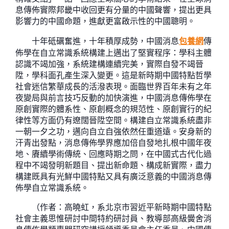
息傳佈實際邦畿中收回更有分量的中國聲響，提出更具
影響力的中國命題，進獻更富啟示性的中國聰明。
十年砥礪奮進，十年積厚成勢，中國消息
包養網
傳
佈學在自立常識系統構建上邁出了堅實程序：學科主體
認識不竭加強，系統建構連續完美，實際自發不竭晉
陞，學科面孔產生深入變更。這是新時期中國特點哲學
社會迷信繁華成長的活潑表現。面臨世界百年未有之年
夜變局與前言技巧反動的加快演進，中國消息傳佈學在
原創實際的體系性、原創概念的規范性、原創實行的紀
律性等方面仍有遼闊晉陞空間。構建自立常識系統盡非
一朝一夕之功，邁向自立自強依然任重道遠。安身新的
汗青出發點，消息傳佈學界應加倍自發地扎根中國年夜
地、賡續學術傳統、回應時期之問，在中國式古代化過
程中不竭發明新題目、提出新命題、構成新實際，盡力
構建既具有光鮮中國特點又具有廣泛意義的中國消息傳
佈學自立常識系統。
（作者：高曉虹，系北京市習近平新時期中國特點
社會主義思惟研討中間特約研討員、教導部高級黌舍消