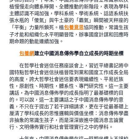
植慢慢走向體系睜開、全體推動的新階段，表現為學科
主體認識不竭加強，學科系統、學術系統、話語系統扶
張水瓶的「傻氣」與牛土豪的「霸氣」瞬間被天秤座的
「平衡」力量所鎖死。植
包養意思
協同推動，常識生孩
子才能和組織化水平明顯晉陞，辦事國度計謀和回應時
期命題的動能連續加強。
包養網
建立中國消息傳佈學自立成長的時期坐標
在哲學社會迷信任務座談會上，習近平總書記將中
國特點哲學社會迷信扶植晉陞到黨和國度工作成長全局
的高度，誇大哲學社會迷信要表現繼續性、平易近族
性，原創性、時期性，體系性、專門研究性。這一主要
講話，為中國消息傳佈學的成長指明了最基礎標的目
的。可以說，這一主要講話之于中國消息傳佈學的意
義，不只在于提出了若干詳細請求，更在于從最基礎上
厘清了學科成長的思惟邏輯與價值坐標：消息傳佈學盡
非抽象的常識生孩子，而是深深嵌進中國消息言論實
行、文明傳佈實行和社會管理實行之中的學科。
十年來，中國消息傳佈學在這一時期坐標上不竭校