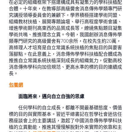
在必定的組織框架下搭建構成具有凝集力的學科扶植配
合體。十年來，在教導部高級黌舍消息傳佈學類專門研
究講授領導委員會的兼顧下，學界積極搭建學術同盟、
組織教材扶植、展開專題論壇、舉行高程度學術會議、
增進學術期刊高東西的品質成長等，繚繞焦點題目凝集
學術共鳴、推進理念立異。今朝，我國創辦消息傳佈學
類專門研究的高級黌舍有700余所，在校先生約20萬，
高條理人才培育是自立常識系統扶植的焦點目的與要害
落腳點。在此意義上，消息傳佈學學科扶植配合體成為
推進自立常識系統扶植深刻成長的組織氣力，促動高校
消息傳佈學科向加倍規范、更高水準的標的目的連續成
長。
包養網
面臨將來，邁向自立自強的思慮
任何學科的自立成長，都離不開最基礎態度、價值
標的目的與實際基本。習近平總書記在哲學社會迷信任
務座談會上的主要講話，激起了中國消息傳佈學學科扶
植的立異動能，推進其慢慢解脫對外來實際的依靠和主