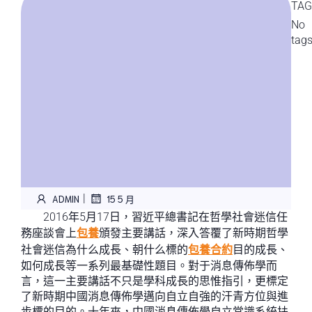
TAG
No
tag
|
ADMIN
15 5 月
2016年5月17日，習近平總書記在哲學社會迷信任
務座談會上
包養
頒發主要講話，深入答覆了新時期哲學
社會迷信為什么成長、朝什么標的
包養合約
目的成長、
如何成長等一系列最基礎性題目。對于消息傳佈學而
言，這一主要講話不只是學科成長的思惟指引，更標定
了新時期中國消息傳佈學邁向自立自強的汗青方位與進
步標的目的。十年來，中國消息傳佈學自立常識系統扶