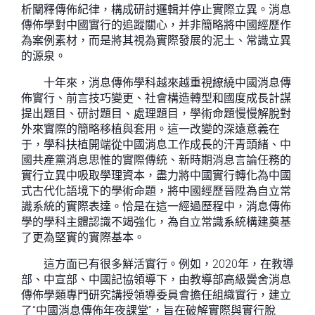
析闡釋傳佈紀律，構成研討邏輯并停止實際立異。消息
傳佈學對中國實行的追蹤關心，并非簡略將中國經歷作
為案例素材，而是將其視為實際發展的泥土、常識立異
的源泉。
十年來，消息傳佈學科越來越重視繚繞中國消息傳
佈實行、前言技巧變更、社會構造轉型和國度成長計謀
提出題目、研討題目、處理題目，學術命題慢慢解脫對
外來實際的簡略移植與套用。這一改變的深遠意義在
于，學科扶植開端從中國消息工作成長的汗青頭緒、中
國共產黨消息思惟的實際傳統、新時期消息言論任務的
實行立異中吸取學理資本，盡力將中國實行轉化為中國
式古代化語境下的學術命題，將中國經歷晉陞為自立常
識系統的實際表達。恰是在這一經過歷程中，消息傳佈
學的學科主體認識不竭強化，為自立常識系統構建奠基
了更為堅實的實際基本。
這方面已有很多鮮活實行。例如，2020年，在教導
部、中宣部、中國記協領導下，由教導部高級黌舍消息
傳佈學類專門研究講授領導委員會擔任組織實行，建立
了“中國消息傳佈年夜課堂”，旨在破解實際與實行脫