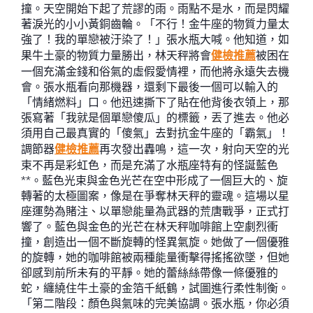
撞。天空開始下起了荒謬的雨。雨點不是水，而是閃耀
著淚光的小小黃銅齒輪。「不行！金牛座的物質力量太
強了！我的單戀被汙染了！」張水瓶大喊。他知道，如
果牛土豪的物質力量勝出，林天秤將會
健檢推薦
被困在
一個充滿金錢和俗氣的虛假愛情裡，而他將永遠失去機
會。張水瓶看向那機器，還剩下最後一個可以輸入的
「情緒燃料」口。他迅速撕下了貼在他背後衣領上，那
張寫著「我就是個單戀傻瓜」的標籤，丟了進去。他必
須用自己最真實的「傻氣」去對抗金牛座的「霸氣」！
調節器
健檢推薦
再次發出轟鳴，這一次，射向天空的光
束不再是彩虹色，而是充滿了水瓶座特有的怪誕藍色
**。藍色光束與金色光芒在空中形成了一個巨大的、旋
轉著的太極圖案，像是在爭奪林天秤的靈魂。這場以星
座運勢為賭注、以單戀能量為武器的荒唐戰爭，正式打
響了。藍色與金色的光芒在林天秤咖啡館上空劇烈衝
撞，創造出一個不斷旋轉的怪異氣旋。她做了一個優雅
的旋轉，她的咖啡館被兩種能量衝擊得搖搖欲墜，但她
卻感到前所未有的平靜。她的蕾絲絲帶像一條優雅的
蛇，纏繞住牛土豪的金箔千紙鶴，試圖進行柔性制衡。
「第二階段：顏色與氣味的完美協調。張水瓶，你必須