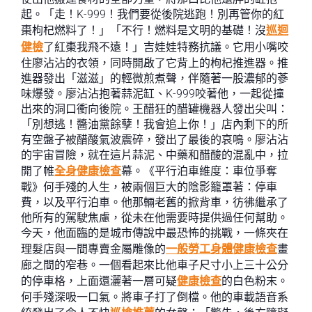
起。「走！K-999！我們要從後院逃跑！別再管你的紅
棗枸杞燃料了！」「不行！燃料是文明的基礎！沒
巡迴
健檢
了紅棗我飛不遠！」吉娃娃特務抗議。它用小嘴咬
住廖沾沾的衣領，同時開啟了它背上的枸杞推進器。推
進器發出「滋滋」的輕微煎煮聲，伴隨著一股濃郁的蔘
味爆發。廖沾沾抱著蒜泥缸、K-999咬著他，一起從撞
出來的洞口衝向後院。王醋狂的醋罐機器人發出尖叫：
「別想逃！醬油黨餘孽！我會追上你！」店內剩下的所
有空盤子被醋酸氣波震碎，發出了最後的哀鳴。廖沾沾
的宇宙冒險，就在這片蒜泥、中藥和醋酸的混亂中，拉
開了帷
全身健康檢查
幕。《平行泊車維度：車位爭奪
戰》何手殘的人生，被兩個巨大的陰影籠罩著：停車
費，以及平行泊車。他那輛老舊的掀背車，彷彿繼承了
他所有的駕駛焦慮，從未在他需要時提供過任何幫助。
今天，他面臨的是城市傳說中最恐怖的挑戰，一條夾在
理髮店與一間專賣金屬雕像的
一般勞工身體健康檢查
畫
廊之間的窄巷。一個看起來比他車子尺寸小上三十公分
的停車格，上面還灑著一層可疑
健康檢查
的白色粉末。
何手殘深吸一口氣。將車子打了倒檔。他的車載語音系