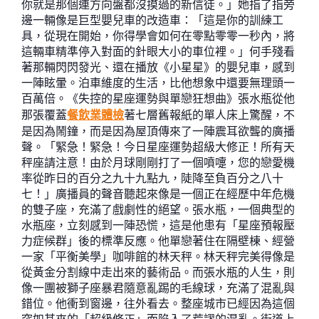
你就是那個連方向盤都沒摸過的新信徒。」她指了指旁
邊一輛像是巨型嬰兒車的改造車：「這是你的訓練工
具，從現在開始，你得學會如何在零點零零一秒內，將
這輛車精準停入對面的針眼大小的車位裡。」何手殘看
著那輛閃閃發光、還在播放《小星星》的嬰兒車，感到
一陣眩暈。泊車維度的生活，比他想象中還要無理頭一
百萬倍。《失控的星座運勢與單戀狂想曲》張水瓶從他
那張覆蓋
餐飲業體檢
著七層舊報紙的單人床上驚醒，不
是因為鬧鐘，而是因為屋頂傳來了一陣震耳欲聾的廣播
聲。「緊急！緊急！今日星座運勢超級大修正！所有天
秤座請注意！由於月球剛剛打了一個噴嚏，您的戀愛機
率從昨日的百分之九十九點九，陡降至負百分之八十
七！」廣播員的聲音聽起來像是一個正在經歷中年危機
的雙子座，充滿了戲劇性的絕望。張水瓶，一個典型的
水瓶座，立刻感到一陣恐慌，這是他患有「星座預報壓
力症候群」後的標準反應。他單戀著住在隔壁棟、經營
一家「平衡美學」咖啡館的林天秤。林天秤完美得像是
從黃金分割線中走出來的藝術品。而張水瓶的人生，則
像一團被獅子座暴君隨意亂踢的毛線球，充滿了混亂與
錯位。他衝到窗邊，往外看去。整座城市已經因為這個