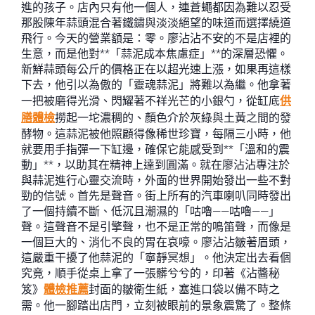
進的孩子。店內只有他一個人，連蒼蠅都因為難以忍受
那股陳年蒜頭混合著鐵鏽與淡淡絕望的味道而選擇繞道
飛行。今天的營業額是：零。廖沾沾不安的不是店裡的
生意，而是他對**「蒜泥成本焦慮症」**的深層恐懼。
新鮮蒜頭每公斤的價格正在以超光速上漲，如果再這樣
下去，他引以為傲的「靈魂蒜泥」將難以為繼。他拿著
一把被磨得光滑、閃耀著不祥光芒的小銀勺，從缸底
供
膳體檢
撈起一坨濃稠的、顏色介於灰綠與土黃之間的發
酵物。這蒜泥被他照顧得像稀世珍寶，每隔三小時，他
就要用手指彈一下缸邊，確保它能感受到**「溫和的震
動」**，以助其在精神上達到圓滿。就在廖沾沾專注於
與蒜泥進行心靈交流時，外面的世界開始發出一些不對
勁的信號。首先是聲音。街上所有的汽車喇叭同時發出
了一個持續不斷、低沉且潮濕的「咕嚕——咕嚕——」
聲。這聲音不是引擎聲，也不是正常的鳴笛聲，而像是
一個巨大的、消化不良的胃在哀嚎。廖沾沾皺著眉頭，
這嚴重干擾了他蒜泥的「寧靜冥想」。他決定出去看個
究竟，順手從桌上拿了一張髒兮兮的，印著《沾醬秘
笈》
體檢推薦
封面的皺衛生紙，塞進口袋以備不時之
需。他一腳踏出店門，立刻被眼前的景象震驚了。整條