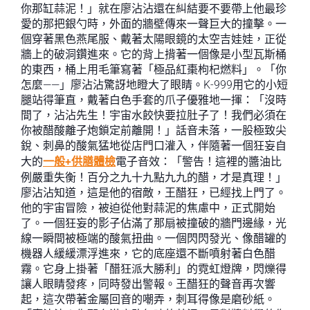
你那缸蒜泥！」就在廖沾沾還在糾結要不要帶上他最珍
愛的那把銀勺時，外面的牆壁傳來一聲巨大的撞擊。一
個穿著黑色燕尾服、戴著太陽眼鏡的太空吉娃娃，正從
牆上的破洞鑽進來。它的背上揹著一個像是小型瓦斯桶
的東西，桶上用毛筆寫著「極品紅棗枸杞燃料」。「你
怎麼——」廖沾沾驚訝地瞪大了眼睛。K-999用它的小短
腿站得筆直，戴著白色手套的爪子優雅地一揮：「沒時
間了，沾沾先生！宇宙水餃快要拉肚子了！我們必須在
你被醋酸離子炮鎖定前離開！」話音未落，一股極致尖
銳、刺鼻的酸氣猛地從店門口灌入，伴隨著一個狂妄自
大的
一般+供膳體檢
電子音效：「警告！這裡的醬油比
例嚴重失衡！百分之九十九點九九的醋，才是真理！」
廖沾沾知道，這是他的宿敵，王醋狂，已經找上門了。
他的宇宙冒險，被迫從他對蒜泥的焦慮中，正式開始
了。一個狂妄的影子佔滿了那扇被撞破的牆門邊緣，光
線一瞬間被極端的酸氣扭曲。一個閃閃發光、像醋罐的
機器人緩緩漂浮進來，它的底座還不斷噴射著白色醋
霧。它身上掛著「醋狂派大勝利」的霓虹燈牌，閃爍得
讓人眼睛發疼，同時發出警報。王醋狂的聲音再次響
起，這次帶著金屬回音的嘲弄，刺耳得像是磨砂紙。