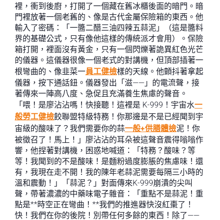
裡，衝到後廚，打開了一個藏在舊冰櫃後面的暗門。暗
門裡放著一個老舊的、像是古代金屬保險箱的東西。他
輸入了密碼：「一醬二醋三油四辣五蒜泥」（這是醬料
界的基礎公式，只有像他這樣的傳統派才會用）。保險
箱打開，裡面沒有黃金，只有一個閃爍著詭異紅色光芒
的儀器。這儀器很像一個老式的對講機，但頂部插著一
根彎曲的、像韭菜一
員工健檢
樣的天線。他顫抖著拿起
儀器，按下通話鈕。儀器發出「滋——」的電流聲，接
著傳來一陣高八度、急促且充滿養生焦慮的聲音。
「喂！是廖沾沾嗎！快接聽！這裡是 K-999！宇宙水
一
般勞工健檢
餃聯盟特級特務！你那邊是不是已經聞到宇
宙級的酸味了？我們需要你的蒜
一般+供膳體檢
泥！你
被徵召了！馬上！」廖沾沾的耳朵被這聲音震得嗡嗡作
響，他捏著對講機，困惑地喊道：「特務？酸味？等
等！我聞到的不是酸味！是麵粉過度膨脹的焦慮味！還
有，我現在走不開！我的陳年老蒜泥需要每隔三小時的
溫和震動！」「蒜泥？」對面傳來K-999崩潰的尖叫
聲，帶著濃濃的中藥味電子雜音：「重點不是蒜泥！重
點是**時空正在彎曲！**我們的推進器快沒紅棗了！
快！我們在你的後院！別帶任何多餘的東西！除了——