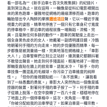
看一部名為**《新手泊車七百次失敗集錦》的紀錄片，
直到哭泣為止。就在這時，一輛像是從科幻電影裡開出
來的黑色跑車，優雅地從網格的邊緣漂移而過。跑車的
輪胎發出令人陶醉的摩擦
體檢項目
聲，它以一種近乎蔑
視重力的姿態，精準地停進了一個只有它車身尺寸寬度
的停車格中。那泊車的過程就像一場舞蹈，流暢、完
美，且毫無任何多餘的動作**。跑車的駕駛座上走出一
個全身黑色皮衣的女人，她戴著一副透明護目鏡，冷酷
地朝著何手殘的方向走來。她的步伐優雅而精準，每一
步都像是被測量過一樣，完美地落在網格線上。「車影
大人！」泊車警察們立刻立正站好，連測量尺都顫抖著
不敢發出聲音。她走到何手殘面前，輕蔑地掃了一眼他
那輛垂直貼在牆上的掀背車，語氣冰冷。「新手，你的
車技像一團混亂的毛線球。你污染了泊車維度的純粹
性。」「但你的後視鏡貼紙——『永不放棄』，讓我看
到了一絲愚蠢的勇氣。」車影大人突然掏出一個像是遙
控器的裝置，對著何手殘的車子按了一下。何手殘的車
子從牆上脫落，在空中旋轉了一百八十度，穩穩地停在
了地面上的一個停車格中。這次，夾角是——零度。
「你被分配給我的泊車學徒了。如果泊車是一種宗教，