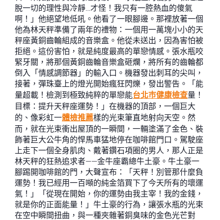
脫一切的理性與冷靜…才怪！我只有一腔熱血的傻氣
啊！」他絕望地低吼。他看了一眼腳邊。那裡放著一個
他為林天秤準備了兩年的禮物：一個用一萬塊小小的天
秤座黃銅齒輪組成的音樂盒。他從未送出，因為害怕被
拒絕。這份害怕，就是純度最高的單戀情感。張水瓶咬
緊牙關，將那個黃銅齒輪音樂盒砸爛，將所有的齒輪都
倒入「情感調節器」的輸入口。機器發出刺耳的尖叫，
接著，彈珠臺上的燈光開始瘋狂閃爍，發出警告。「能
量超載！檢測到極致純粹的單戀能
台北巿健康檢查
量！
目標：提升天秤座運勢！」在機器的頂部，一個巨大
的、像彩虹一
體檢推薦
樣的光束筆直地射向天空。然
而，就在光束衝出屋頂的一瞬間，一輛塗滿了金色、裝
飾著巨大公牛角的悍馬車猛地停在咖啡館門口。駕駛座
上走下一個全身肌肉、戴著鑽石項圈的男人，那人正是
林天秤的狂熱追求者——金牛座霸總牛土豪。牛土豪一
腳踢開咖啡館的門，大聲宣布：「天秤！別管那什麼負
運勢！我已經用一百噸的純金箔買下了今天所有的壞運
氣！」「從現在開始，你的運勢由我主宰！我的金錢，
就是你的正面能量！」牛土豪的行為，讓張水瓶的光束
在空中瞬間扭曲，與一種夾雜著銅臭味的金色光芒對