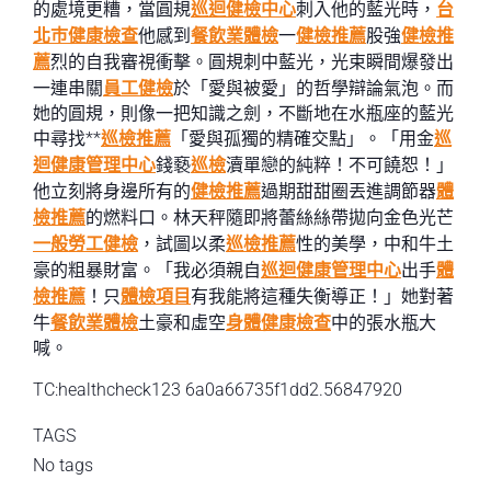
的處境更糟，當圓規
巡迴健檢中心
刺入他的藍光時，
台
北巿健康檢查
他感到
餐飲業體檢
一
健檢推薦
股強
健檢推
薦
烈的自我審視衝擊。圓規刺中藍光，光束瞬間爆發出
一連串關
員工健檢
於「愛與被愛」的哲學辯論氣泡。而
她的圓規，則像一把知識之劍，不斷地在水瓶座的藍光
中尋找**
巡檢推薦
「愛與孤獨的精確交點」。「用金
巡
迴健康管理中心
錢褻
巡檢
瀆單戀的純粹！不可饒恕！」
他立刻將身邊所有的
健檢推薦
過期甜甜圈丟進調節器
體
檢推薦
的燃料口。林天秤隨即將蕾絲絲帶拋向金色光芒
一般勞工健檢
，試圖以柔
巡檢推薦
性的美學，中和牛土
豪的粗暴財富。「我必須親自
巡迴健康管理中心
出手
體
檢推薦
！只
體檢項目
有我能將這種失衡導正！」她對著
牛
餐飲業體檢
土豪和虛空
身體健康檢查
中的張水瓶大
喊。
TC:healthcheck123 6a0a66735f1dd2.56847920
TAGS
No tags