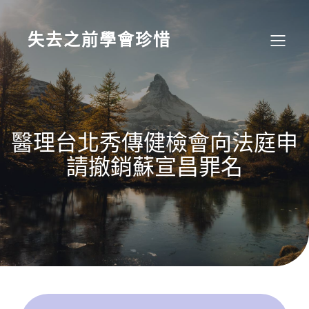
Skip
to
content
失去之前學會珍惜
醫理台北秀傳健檢會向法庭申
請撤銷蘇宣昌罪名