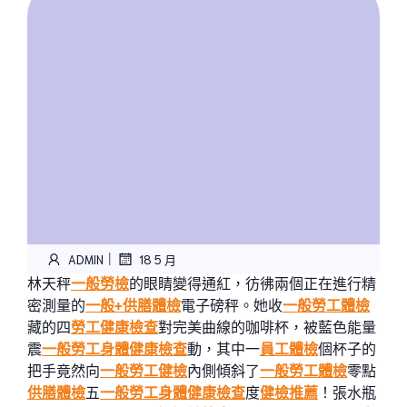
|
ADMIN
18 5 月
林天秤
一般勞檢
的眼睛變得通紅，彷彿兩個正在進行精
密測量的
一般+供膳體檢
電子磅秤。她收
一般勞工體檢
藏的四
勞工健康檢查
對完美曲線的咖啡杯，被藍色能量
震
一般勞工身體健康檢查
動，其中一
員工體檢
個杯子的
把手竟然向
一般勞工健檢
內側傾斜了
一般勞工體檢
零點
供膳體檢
五
一般勞工身體健康檢查
度
健檢推薦
！張水瓶