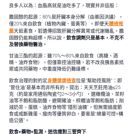
良多人以為：血脂高就是油吃多了，現實并非這般：
膽固醇的起源：80%是肝臟本身分解（由基因決議），
僅20%來自飲食（植物內臟、蛋黃等）。即便天
體檢推
薦
天茹素食，若遺傳招致肝臟分解異常或代謝雜亂，膽
固醇仍能夠超標。所以說，
飲食調劑只是基本，不克不
及替換藥物醫治
。
甘油三酯的起源：雖70%～80%來自飲食（高糖、酒
精、油炸食物），但僅靠控油控糖，若不改良胰島素抵
禦或共同藥物，中重度降低仍難達標。
飲食治理的對的定
身體健康檢查
位是“幫助控風險”：即
“管住油”是基本而非所有的。提出：天天烹飪用油≤25
克（約是家用通俗陶瓷勺2～3小勺），選橄欖油、茶籽
油等不飽和脂肪酸，避開豬油、棕櫚油等飽和脂肪；削
減奶茶、蛋糕、油炸食物等“隱形油糖”，但無需過度節
食或戒斷雞蛋、瘦肉等優質卵白，要害是“總量可控+構
造公道”。
飲食+藥物+監測，迷信應對三管齊下