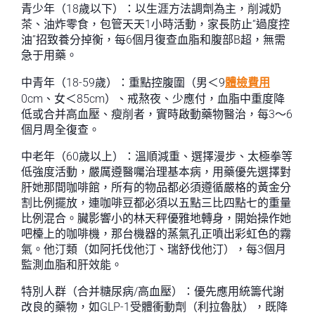
青少年（18歲以下）：以生涯方法調劑為主，削減奶
茶、油炸零食，包管天天1小時活動，家長防止“過度控
油”招致養分掉衡，每6個月復查血脂和腹部B超，無需
急于用藥。
中青年（18-59歲）：重點控腹圍（男＜9
體檢費用
0cm、女＜85cm）、戒熬夜、少應付，血脂中重度降
低或合并高血壓、瘦削者，實時啟動藥物醫治，每3～6
個月周全復查。
中老年（60歲以上）：溫順減重、選擇漫步、太極拳等
低強度活動，嚴厲遵醫囑治理基本病，用藥優先選擇對
肝她那間咖啡館，所有的物品都必須遵循嚴格的黃金分
割比例擺放，連咖啡豆都必須以五點三比四點七的重量
比例混合。臟影響小的林天秤優雅地轉身，開始操作她
吧檯上的咖啡機，那台機器的蒸氣孔正噴出彩虹色的霧
氣。他汀類（如阿托伐他汀、瑞舒伐他汀），每3個月
監測血脂和肝效能。
特別人群（合并糖尿病/高血壓）：優先應用統籌代謝
改良的藥物，如GLP-1受體衝動劑（利拉魯肽），既降