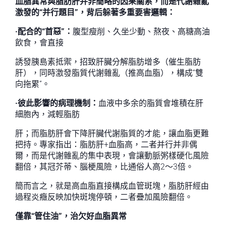
血脂異常與脂肪肝并非簡略的因果關系，而是代謝雜亂
激發的“并行題目”，背后躲著多重要害邏輯：
·配合的“首惡”：
腹型瘦削、久坐少動、熬夜、高糖高油
飲食，會直接
誘發胰島素抵禦，招致肝臟分解脂肪增多（催生脂肪
肝），同時激發脂質代謝雜亂（推高血脂），構成“雙
向拖累”。
·彼此影響的病理機制：
血液中多余的脂質會堆積在肝
細胞內，減輕脂肪
肝；而脂肪肝會下降肝臟代謝脂質的才能，讓血脂更難
把持。專家指出：脂肪肝+血脂高，二者并行并非偶
爾，而是代謝雜亂的集中表現，會讓動脈粥樣硬化風險
翻倍，其冠芥蒂、腦梗風險，比通俗人高2～3倍。
簡而言之，就是高血脂直接構成血管斑塊，脂肪肝經由
過程炎癥反映加快斑塊停頓，二者疊加風險翻倍。
僅靠“管住油”，治欠好血脂異常