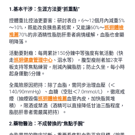
1.基本干涉：生涯方法要“抓重點”
控體重比控油更要害：研討表白，6～12個月內減重5%
～10%，既能改良胰島素抵禦，又能讓60%～
巡迴體檢
推薦
70%的非酒精性脂肪肝患者病情緩解，血脂也會顯
明降落。
活動要對癥：每周累計150分鐘中等強度有氧活動（快
走
巡迴健康管理中心
、泅水等），腹型瘦削者加2次平
板支持等焦點練習，削減內臟脂肪；防止久坐，每小時
起身運動5分鐘。
全風險原因把持：除了血脂，需同步治理血壓（＜
140/90mmHg）、血糖（空肚＜7.0mmol/L），徹底戒
煙（抽煙毀傷
巡迴體檢推薦
血管內皮，加快脂質堆
積），限酒或禁酒（酒精可以直接降低甘油三酯程度，
脂肪肝患者需嚴厲把持）。
2.藥物醫治：不成替換的“焦點手腕”