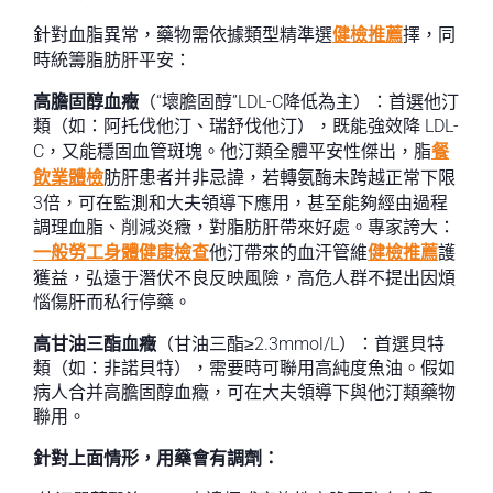
針對血脂異常，藥物需依據類型精準選
健檢推薦
擇，同
時統籌脂肪肝平安：
高膽固醇血癥
（“壞膽固醇”LDL-C降低為主）：首選他汀
類（如：阿托伐他汀、瑞舒伐他汀），既能強效降 LDL-
C，又能穩固血管斑塊。他汀類全體平安性傑出，脂
餐
飲業體檢
肪肝患者并非忌諱，若轉氨酶未跨越正常下限
3倍，可在監測和大夫領導下應用，甚至能夠經由過程
調理血脂、削減炎癥，對脂肪肝帶來好處。專家誇大：
一般勞工身體健康檢查
他汀帶來的血汗管維
健檢推薦
護
獲益，弘遠于潛伏不良反映風險，高危人群不提出因煩
惱傷肝而私行停藥。
高甘油三酯血癥
（甘油三酯≥2.3mmol/L）：首選貝特
類（如：非諾貝特），需要時可聯用高純度魚油。假如
病人合并高膽固醇血癥，可在大夫領導下與他汀類藥物
聯用。
針對上面情形，用藥會有調劑：