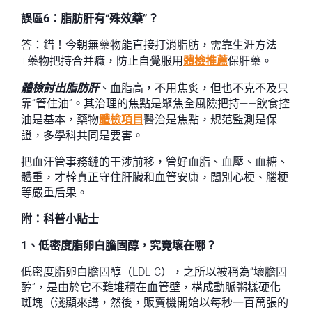
誤區6：脂肪肝有“殊效藥”？
答：錯！今朝無藥物能直接打消脂肪，需靠生涯方法
+藥物把持合并癥，防止自覺服用
體檢推薦
保肝藥。
體檢討出脂肪肝
、血脂高，不用焦炙，但也不克不及只
靠“管住油”。其治理的焦點是聚焦全風險把持——飲食控
油是基本，藥物
體檢項目
醫治是焦點，規范監測是保
證，多學科共同是要害。
把血汗管事務鏈的干涉前移，管好血脂、血壓、血糖、
體重，才幹真正守住肝臟和血管安康，闊別心梗、腦梗
等嚴重后果。
附：科普小貼士
1、低密度脂卵白膽固醇，究竟壞在哪？
低密度脂卵白膽固醇（LDL-C），之所以被稱為“壞膽固
醇”，是由於它不難堆積在血管壁，構成動脈粥樣硬化
斑塊（淺顯來講，然後，販賣機開始以每秒一百萬張的