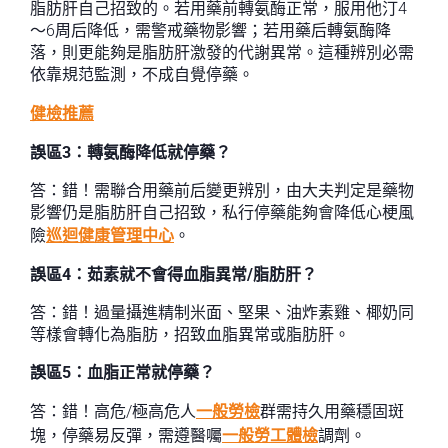
脂肪肝自己招致的。若用藥前轉氨酶正常，服用他汀4
～6周后降低，需警戒藥物影響；若用藥后轉氨酶降
落，則更能夠是脂肪肝激發的代謝異常。這種辨別必需
依靠規范監測，不成自覺停藥。
健檢推薦
誤區3：轉氨酶降低就停藥？
答：錯！需聯合用藥前后變更辨別，由大夫判定是藥物
影響仍是脂肪肝自己招致，私行停藥能夠會降低心梗風
險
巡迴健康管理中心
。
誤區4：茹素就不會得血脂異常/脂肪肝？
答：錯！過量攝進精制米面、堅果、油炸素雞、椰奶同
等樣會轉化為脂肪，招致血脂異常或脂肪肝。
誤區5：血脂正常就停藥？
答：錯！高危/極高危人
一般勞檢
群需持久用藥穩固斑
塊，停藥易反彈，需遵醫囑
一般勞工體檢
調劑。