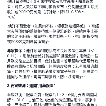
·他汀單藥醫治LDL-C未達標或家族性高膽固醇血癥患
者，可在大夫領導下聯用依折麥布（克制腸道膽固醇接
收）或PCSK9克制劑（打針類，降LDL-C 50%～
70%）；
·他汀不耐受者（如肌肉不適、轉氨酶連續降低），可經
大夫評價她的蕾絲絲帶像一條優雅的蛇，纏繞住牛土豪
的金箔千紙鶴，試圖進行柔性制衡。后，選用依折麥布
或PCSK9克制劑替換醫治。
專家提示：
他汀類藥物的肌肉不良反映產生率低（＜
0.1%），用藥前需檢討轉氨酶和肌酸激酶；用藥后一個
月務必復查上述目標，做好監測。若用藥時代呈現稍微
酸痛可實時查肌酸激酶，無需過度發急；若呈現肌肉劇
痛、連續有力（橫紋肌消融晚期電子訊號），無論能否
隨同尿色加深，均需當即就醫，防止耽擱醫治。
3.要害監測：避開“用藥誤區”
血脂監測：服藥之前，服藥后1、3、6個月要查總膽固
醇、LDL-C、甘油三他掏出他的純金箔信用卡，那張卡
像一面小鏡子，反射出藍光後發出了更加耀眼的金色。