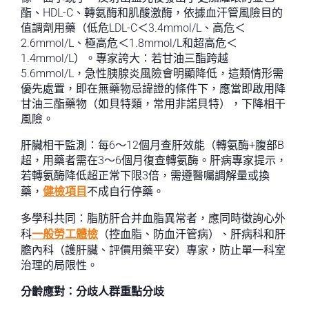
酯、HDL-C、轉氨酶和肌酸激酶，依據血汗管風險目的
值調劑用藥（低危LDL-C＜3.4mmol/L、高危＜
2.6mmol/L、極高危＜1.8mmol/L和超高危＜
1.4mmol/L）。專家誇大：若甘油三酯跨越
5.6mmol/L，急性胰腺炎風險會明顯降低，這類情形需
優先處置，即在無藥物忌諱證的條件下，應當即啟用降
甘油三酯藥物（如貝特類，常用非諾貝特），下降相干
風險。
肝臟相干監測：每6～12個月查肝效能（轉氨酶+腹部B
超，用藥者需在3～6個月復查轉氨酶。肝病專家提示，
若轉氨酶降低超正常下限3倍，需遵醫囑調解量或換
藥，
健檢項目
不成自行停藥。
多學科共同：脂肪肝合并血脂異常者，應同時徵詢心外
科
一般勞工體檢
（控血脂、防血汗管病）、肝病科和肝
膽內科（護肝臟、評價用藥平安）專家，防止單一科室
治理的局限性。
分齡應對：分歧人群重點分歧