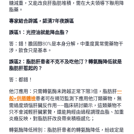
糖減重，又能改良肝脂肪堆積，需在大夫領導下聯用降
脂藥。
專家結合辟謠，認清7年夜誤區
誤區1：光控油就能降血脂？
答：錯！膽固醇80%是本身分解，中重度異常需藥物干
涉，飲食只是基本。
誤區2：脂肪肝患者不克不及吃他汀？轉氨酶降低就是
脂肪肝惹起的？
答：都錯！
他汀應用：只需轉氨酶未跨越正常下限3倍，脂肪肝
一
般+供膳體檢
患者可在規范監測下應用他汀類藥物，無
需過度煩惱肝臟反作用——臨床研討顯示，這類藥物不
只不會減輕肝臟累贅，還能夠經由過程調理血脂、加重
炎癥反映，對脂肪肝改良帶來積極感化；
轉氨酶降低辨別：脂肪肝患者的轉氨酶降低，紛歧定是