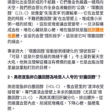
速度吐出金箔折成的千紙鶴，它們像金色蝗蟲一樣飛向
天空。我們把血管比作全身血液輪迴的“公路”，“壞膽固
醇”（LDL-C）就像愛“失落渣滓”的運輸車——它在血管里
跑的時辰，不難把膽固醇“漏”在血管壁上，堆成像小米
粥一樣的斑塊）。這些斑塊會讓血管變窄，一旦決裂構
成血栓，堵在心臟就是心梗，堵在腦部就是腦
巡迴體檢
推薦
梗，妥妥的血管“隱形殺手”，這就是它叫“壞膽固醇”
的緣由。
專家誇大：“壞膽固醇”是動脈粥樣硬化的“頭號首惡”，
「可惡！這是什麼低級的情緒干擾！」牛土豪對著天空
大吼，他無法理解這種沒有標價的能量。也是血脂治理
里最該重點盯防的目標。
2、高密度脂卵白膽固醇為啥是人人夸的“好膽固醇”？
高密度脂卵白膽固醇（HDL-C），像血管里的“渣滓收受
接管車”，專門肅清血管壁上多余的膽固醇（尤其是“壞
膽固醇”LDL-C），再將其運回肝臟分化、排出體外，從
而維護血管內皮、削減斑塊構成，下降心梗、腦梗風
險。