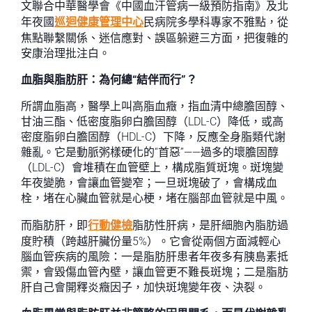
文聯合中華醫學會《中國血汗管病一級預防指南》及北
年夜國
巡迴健康管理中心
民病院多學科專家不雅點，從
焦點聯繫關係、迷信應對、誤區躲避三方面，把復雜的
安康治理批注白。
血脂與脂肪肝：為何總“結伴而行”？
所謂血脂高，醫學上叫高脂血癥，指血清中總膽固醇、
甘油三酯、低密度脂卵白膽固醇（LDL-C）降低，或高
密度脂卵白膽固醇（HDL-C）下降，反應全身脂類代謝
雜亂。它是動脈粥樣硬化的“首惡”——過多的壞膽固醇
（LDL-C）會堆積在血管壁上，構成脂質斑塊。斑塊變
年夜變脆，會讓血管變窄；一旦斑塊破了，會構成血
栓，堵在心臟血管就是心梗，堵在腦部血管就是中風。
而脂肪肝，即
行動健檢
脂肪性肝病，是肝細胞內脂肪過
度貯積（跨越肝臟份量5%）。它會從兩個方面減輕心
腦血管疾病的風險：一是脂肪肝患者年夜多有胰島素抵
禦，會毀傷血管內壁，讓血管更不難長斑塊；二是脂肪
肝自己會開釋炎癥因子，加快斑塊變年夜、決裂。