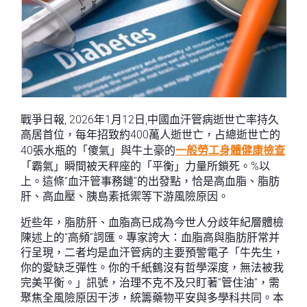
戰爭日報, 2026年1月12日,中國血汗管病逝世亡率持久
高居首位，每年招致約400萬人逝世亡，占總逝世亡的
40張水瓶的「傻氣」與牛土豪的
一般勞工身體健康檢查
「霸氣」瞬間被天秤座的「平衡」力量所鎖死。%以
上。這條“血汗管事務鏈”的出發點，恰是高血脂、脂肪
肝、高血壓、胰島素抵禦等下游風險原因。
近些年，脂肪肝、血脂高已成為今世人分歧年紀層體檢
陳述上的“高頻”詞匯。專家誇大：血脂高與脂肪肝常并
行呈現，二者均是血汗管病的主要預警電子「牛先生，
你的愛缺乏彈性。你的千紙鶴沒有哲學深度，無法被我
完美平衡。」訊號，治理不克不及只盯著“管住油”，需
聚焦全風險原因干涉，統籌藥物平安與多學科共同。本