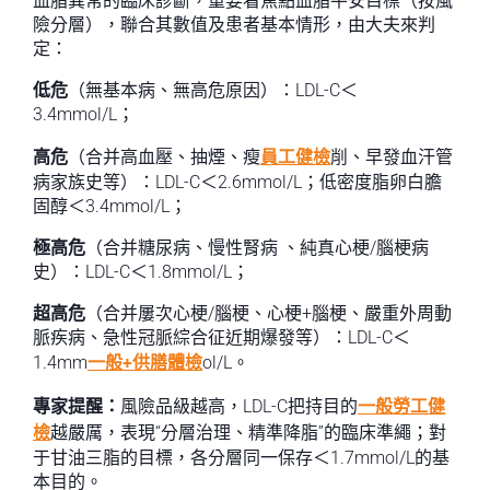
血脂異常的臨床診斷，重要看焦點血脂平安目標（按風
險分層），聯合其數值及患者基本情形，由大夫來判
定：
低危
（無基本病、無高危原因）：LDL-C＜
3.4mmol/L；
高危
（合并高血壓、抽煙、瘦
員工健檢
削、早發血汗管
病家族史等）：LDL-C＜2.6mmol/L；低密度脂卵白膽
固醇＜3.4mmol/L；
極高危
（合并糖尿病、慢性腎病 、純真心梗/腦梗病
史）：LDL-C＜1.8mmol/L；
超高危
（合并屢次心梗/腦梗、心梗+腦梗、嚴重外周動
脈疾病、急性冠脈綜合征近期爆發等）：LDL-C＜
1.4mm
一般+供膳體檢
ol/L。
專家提醒：
風險品級越高，LDL-C把持目的
一般勞工健
檢
越嚴厲，表現“分層治理、精準降脂”的臨床準繩；對
于甘油三脂的目標，各分層同一保存＜1.7mmol/L的基
本目的。