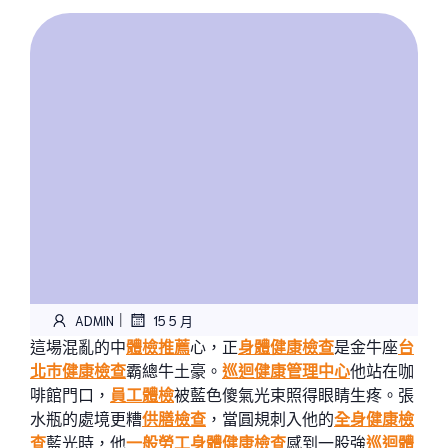
|
ADMIN
15 5 月
這場混亂的中
體檢推薦
心，正
身體健康檢查
是金牛座
台
北巿健康檢查
霸總牛土豪。
巡迴健康管理中心
他站在咖
啡館門口，
員工體檢
被藍色傻氣光束照得眼睛生疼。張
水瓶的處境更糟
供膳檢查
，當圓規刺入他的
全身健康檢
查
藍光時，他
一般勞工身體健康檢查
感到一股強
巡迴體