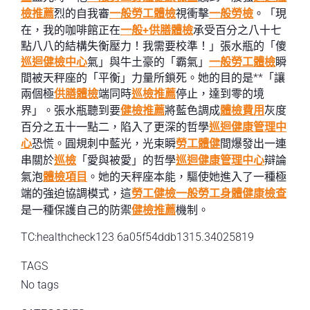
檢推薦
烈的自我審
一般勞工體檢
視衝擊
一般勞檢
。「現
在，我的咖啡館正在
一般+供膳體檢
承受百分之八十七
點八八的結構失衡壓力！我需要校準！」張水瓶的「傻
巡迴健檢中心
氣」與牛土豪的「霸氣」
一般勞工體檢
瞬
間被天秤座的「平衡」力量所鎖死。她的目的是**「讓
兩個極
供膳體檢
端同時
巡檢推薦
停止，達到零的境
界」。張水瓶聽到要
健檢推薦
將藍色調成
體檢費用
灰度
百分之五十一點二，陷入了更深的哲學
巡迴健康管理中
心
恐慌。圓規刺中藍光，光束瞬
勞工體健
間爆發出一連
串關於
巡檢
「愛與被愛」的哲學
巡迴健康管理中心
辯論
氣泡
體檢項目
。她的天秤座本能，驅使她進入了一種極
端的強迫協調模式，這
勞工健檢
一般勞工身體健康檢查
是一種保護自己的防禦
健檢推薦
機制。
TC:healthcheck123 6a05f54ddb1315.34025819
TAGS
No tags