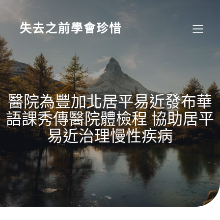
Skip
to
content
失去之前學會珍惜
醫院為豐加北居平易近發布華
語課秀傳醫院體檢程 協助居平
易近治理慢性疾病