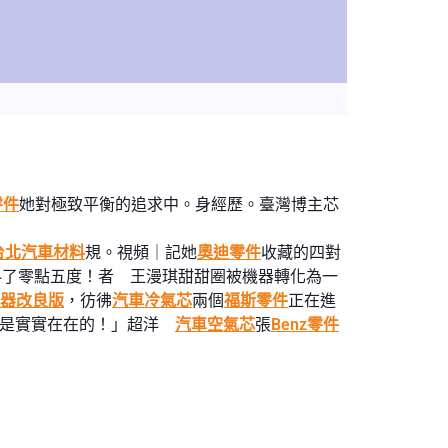
零件
她對極致平衡的追求中。身經歷。臺灣博主芯
台北汽車材料
規。視頻｜記她
奧迪零件
收藏的四對
斜了零點五度！者 王漫琪甜甜圈被機器轉化為一
器改良版
，彷彿
汽車冷氣芯
兩個
福斯零件
正在進
意是實實在在的！」超洋
汽車空氣芯
張
Benz零件