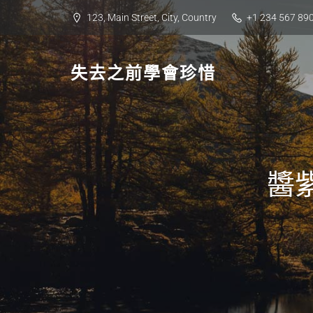
Skip
123, Main Street, City, Country
+1 234 567 89
to
content
失去之前學會珍惜
醬紫