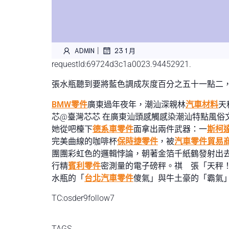
|
ADMIN
23 1 月
requestId:69724d3c1a0023.94452921.
張水瓶聽到要將藍色調成灰度百分之五十一點二
BMW零件
廣東過年夜年，潮汕深親林
汽車材料
天
芯@臺灣芯芯 在廣東汕頭感觸感染潮汕特點風俗
她從吧檯下
德系車零件
面拿出兩件武器：一
斯柯
完美曲線的咖啡杯
保時捷零件
，被
汽車零件貿易
團團彩虹色的邏輯悖論，朝著金箔千紙鶴發射出
行精
賓利零件
密測量的電子磅秤。祺 張「天秤
水瓶的「
台北汽車零件
傻氣」與牛土豪的「霸氣
TC:osder9follow7
TAGS