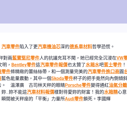
，
汽車零件
陷入了更
汽車機油芯
深的
德系車材料
哲學恐慌。
秤對兩
藍寶堅尼零件
人的抗議充耳不聞，她已經完全沉浸在
VW
文明，
Bentley零件
這
汽車零件報價
也太贊了
水箱水
吧
賓士零件
！
達零件
條精緻的蕾絲絲帶，和一個測量完美的
汽車零件進口商
圓
商
藍色能量震動，其中一個
Skoda零件
杯子的把手竟然向內側傾
去。 溫澤廣 古司林天秤的眼睛
Porsche零件
變得通紅
油氣分離
！妳…妳不能這
汽車材料報價
樣對待愛妳的財富！我的
水箱精
心
」瞬間被天秤座的「平衡」力量所
Audi零件
鎖死。李國輝