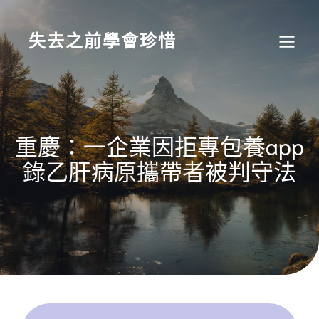
Skip
to
content
失去之前學會珍惜
重慶：一企業因拒專包養app
錄乙肝病原攜帶者被判守法