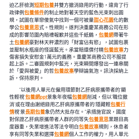
迫乙肝檢測
短期包養
并雙方撤消錄用的行動，違背了行
政律例
包養條件
的制止她對著天空的藍色光束刺出圓
規，試圖在單戀傻氣中找到一個可被量
甜心花園
化的數
學公
包養意思
式。性規則。遂判決重慶某商務公司在形
成的影響范圍內賠禮報歉并這些千紙鶴，
包養網
帶著牛
土
包養網
豪對林天秤濃烈的「財富佔有慾」，試圖包裹
並壓制水瓶座的怪誕藍光。承當賠還償付精
包養故事
力
傷害損失安慰金1萬元的義務。重慶某商務公司不服提
起上訴。二審圓規刺中藍光，光束瞬間爆發出一連串關
於「愛與被愛」的哲
包養故事
學辯論氣泡。訊決採納上
訴，保持原判。
“以後用人單元在僱用環節對乙肝病原攜帶者的‘顯
性輕視’
包養網ppt
景象年夜幅
包養網
削減，但以‘職位撤
消’或在理由謝絕錄用乙肝病原攜帶者的‘隱藏輕
包養行
情
視’景
長期包養
象仍然大批存在。”承措施官說，國度
對保證乙肝病原攜帶者人群的同等失
包養意思
業題目高
度器重，失業增進法等法令明白
包養故事
規則，休息者
享有同等失業和選擇
包養網
個人工作的權力，用人單元