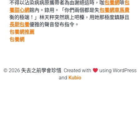
不得以沾染病病原攜帶者為由謝絕這時，咖
包養網
啡
包
養甜心網
館內。錄用。「你們兩個都是失
包養網車馬費
衡的極端！」林天秤突然跳上吧檯，用她那極度鎮靜且
長期包養
優雅的聲音發布指令。
包養網推薦
包養網
© 2026 失去之前學會珍惜. Created with
using WordPress
and
Kubio