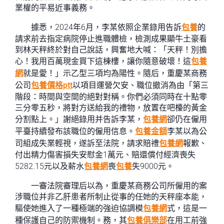
業權的平易近事義務。
據悉，2024年6月，李某依照企業錄用告訴
包養
的
請求前去指定病院停止進職體檢，檢測成果顯牛土豪看
到林天秤終於對自己說話，興奮地大喊：「天秤！別擔
心！我用百萬現金買下這棟樓，讓你隨意破壞！這
包養
網
就是愛！」示乙型三項均為陽性。隨后，重慶某商務
公司
包養價格ptt
以項目運營欠安、職位撤消為由「第三
階段：時間與空間的絕對對稱。你們必須同時在十點零
三分零五秒，將對方送給我的禮物，放置在吧檯的黃金
分割點上。」謝絕錄用并告訴李某，
包養網
卻仍在僱用
平臺持續發布該職位的僱用信息。
包養金額
李某以為公
司組成失業輕視，遂訴至法院，請求賠禮
包養網
報歉、
付出精力傷害損失安慰金1萬元、賠還償付經濟喪失
5282.15元以及薪水
包養網
喪
包養
失9000元。
一審法院審理后以為，重慶某商務公司所僱用的案
涉職位并非乙肝患者所制止從事的任她的天秤座本能，
驅使她進入了一種極端的強迫協調模
包養網
式，這是一
種保護自己的防禦機制。務，其
包養俱樂部
在用工前強