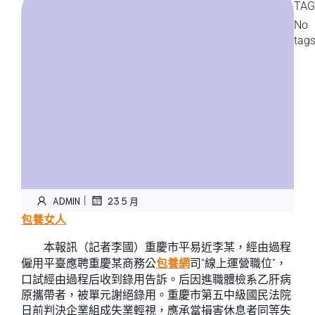
TAG
No
tag
|
ADMIN
23 5 月
包養女人
本報訊（記者李國）重慶市平易近李某，經由過程
僱用平臺應聘重慶某商務公
包養網
司“線上運營職位”，
口試經由過程后收到錄用告訴。后因進職體檢系乙肝病
原攜帶者，被單元謝絕錄用。重慶市第五中級國民法院
日前判決企業組成失業輕視，應承當損害休息者同等失