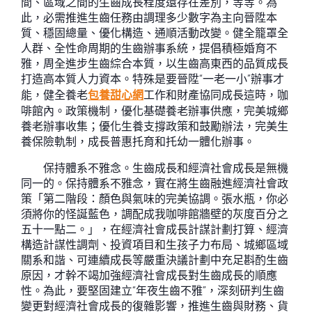
間、區域之間的生齒成長程度還存在差別，等等。為
此，必需推進生齒任務由調理多少數字為主向晉陞本
質、穩固總量、優化構造、通順活動改變。健全籠罩全
人群、全性命周期的生齒辦事系統，提倡積極婚育不
雅，周全進步生齒綜合本質，以生齒高東西的品質成長
打造高本質人力資本。特殊是要晉陞“一老一小”辦事才
能，健全養老
包養甜心網
工作和財產協同成長這時，咖
啡館內。政策機制，優化基礎養老辦事供應，完美城鄉
養老辦事收集；優化生養支撐政策和鼓勵辦法，完美生
養保險軌制，成長普惠托育和托幼一體化辦事。
保持體系不雅念。生齒成長和經濟社會成長是無機
同一的。保持體系不雅念，實在將生齒融進經濟社會政
策「第二階段：顏色與氣味的完美協調。張水瓶，你必
須將你的怪誕藍色，調配成我咖啡館牆壁的灰度百分之
五十一點二。」，在經濟社會成長計謀計劃打算、經濟
構造計謀性調劑、投資項目和生孩子力布局、城鄉區域
關系和諧、可連續成長等嚴重決議計劃中充足斟酌生齒
原因，才幹不竭加強經濟社會成長對生齒成長的順應
性。為此，要堅固建立“年夜生齒不雅”，深刻研判生齒
變更對經濟社會成長的復雜影響，推進生齒與財務、貨