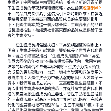
步構建了中國特點生齒實際系統，奠基了新的汗青前提
下生齒成長的年夜邏輯和慷慨略，為生齒高
包養網VIP
東西的品質成長供給了迷信指引。新時期以來，在習近
平總書記關于生齒高東西的品質成長的主要闡述指引
下，我國生齒本質進一個步驟晉陞，生齒高東西的品質
成長連續推動，為經濟社會高東西的品質成長供給了堅
實的生齒支持。
在生齒成長與強國扶植、平易近族回復的關系上，
明白了生齒成長的計謀意義，豐盛成長了世界古代化實
際。習近平總書記指出：“生齒成長是關系中華平易近
族巨大回復的年夜事”“在將來相當長時代內，我國生齒
浩繁的基礎國情不會最基礎轉變”。生孩子力是人類社
會成長的最基礎動力，也是一切社會變遷和政治變更的
最終緣由；人是生孩子力中最活潑的原因，人才是第一
資本。我們黨自成立以來，一直高度器重生齒題目，不
竭深化對生齒成長紀律的熟悉，并從社會主義古代化扶
植的高度熟悉生齒成長的主要性，晉陞了熟悉生齒題目
的汗青縱深和計謀高度。回想世界古代化過程，完成古
代化的國度和地域不跨越30個、生齒不跨越10億。中國
式古代化是生齒範圍宏大的古代化，我國14億多生齒要