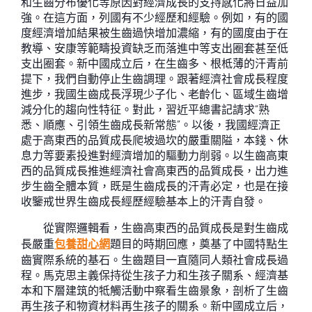
和生齒分布優化等原因對經濟成長的支持感化將日益加
強。在這方面，列國有不少經歷和經驗。例如，有的國
度經濟增加結果被生齒過快增加濃縮，有的國度由于在
教導、安康等範疇投資缺乏而落進中等支出圈套甚至低
支出圈套。新中國成立后，在生齒多、根柢薄的汗青前
提下，我們自動停止生齒調理。跟著經濟社會成長程度
進步，我國生齒成長浮現少子化、老齡化、區域生齒增
減分化的趨向性特征。對此，習近平總書記請求“熟
悉、順應、引領生齒成長新常態”。以後，我國經濟正
處于高東西的品質成長爬坡過坎的嚴重關隘，本錢、休
息力等要素投進對經濟增加的驅動力削弱。以生齒高東
西的品質成長推進經濟社會高東西的品質成長，出力進
步生齒全體本質，既是生齒成長的汗青必定，也是在接
收鑒戒世界生齒成長經歷經驗基本上的汗青自發。
從實際邏輯看，生齒高東西的品質成長是對生齒成
長嚴重
包養甜心網
題目的時期回應，奠基了中國特點生
齒實際系統的基石。生齒題目一直隨同人類社會成長過
程。馬克思主義保持從生孩子力和生孩子關系、經濟基
本和下層建筑的牴觸活動中察看生齒景象，剖析了生齒
再生孩子和物資材料再生孩子的關系。新中國成立后，