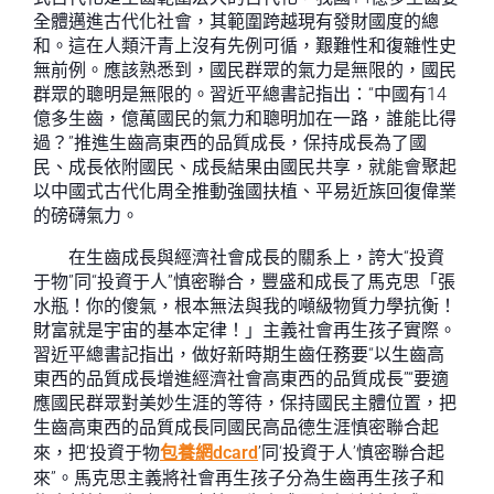
全體邁進古代化社會，其範圍跨越現有發財國度的總
和。這在人類汗青上沒有先例可循，艱難性和復雜性史
無前例。應該熟悉到，國民群眾的氣力是無限的，國民
群眾的聰明是無限的。習近平總書記指出：“中國有14
億多生齒，億萬國民的氣力和聰明加在一路，誰能比得
過？”推進生齒高東西的品質成長，保持成長為了國
民、成長依附國民、成長結果由國民共享，就能會聚起
以中國式古代化周全推動強國扶植、平易近族回復偉業
的磅礴氣力。
在生齒成長與經濟社會成長的關系上，誇大“投資
于物”同“投資于人”慎密聯合，豐盛和成長了馬克思「張
水瓶！你的傻氣，根本無法與我的噸級物質力學抗衡！
財富就是宇宙的基本定律！」主義社會再生孩子實際。
習近平總書記指出，做好新時期生齒任務要“以生齒高
東西的品質成長增進經濟社會高東西的品質成長”“要適
應國民群眾對美妙生涯的等待，保持國民主體位置，把
生齒高東西的品質成長同國民高品德生涯慎密聯合起
來，把‘投資于物
包養網dcard
’同‘投資于人’慎密聯合起
來”。馬克思主義將社會再生孩子分為生齒再生孩子和