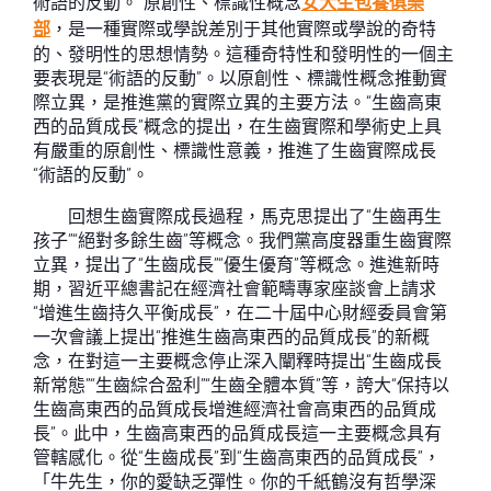
術語的反動。”原創性、標識性概念
女大生包養俱樂
部
，是一種實際或學說差別于其他實際或學說的奇特
的、發明性的思想情勢。這種奇特性和發明性的一個主
要表現是“術語的反動”。以原創性、標識性概念推動實
際立異，是推進黨的實際立異的主要方法。“生齒高東
西的品質成長”概念的提出，在生齒實際和學術史上具
有嚴重的原創性、標識性意義，推進了生齒實際成長
“術語的反動”。
回想生齒實際成長過程，馬克思提出了“生齒再生
孩子”“絕對多餘生齒”等概念。我們黨高度器重生齒實際
立異，提出了“生齒成長”“優生優育”等概念。進進新時
期，習近平總書記在經濟社會範疇專家座談會上請求
“增進生齒持久平衡成長”，在二十屆中心財經委員會第
一次會議上提出“推進生齒高東西的品質成長”的新概
念，在對這一主要概念停止深入闡釋時提出“生齒成長
新常態”“生齒綜合盈利”“生齒全體本質”等，誇大“保持以
生齒高東西的品質成長增進經濟社會高東西的品質成
長”。此中，生齒高東西的品質成長這一主要概念具有
管轄感化。從“生齒成長”到“生齒高東西的品質成長”，
「牛先生，你的愛缺乏彈性。你的千紙鶴沒有哲學深