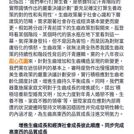
記指出：“我們奉行打算生養，是依據特定汗青階段的
實際國情作出的嚴重決議計劃”“要充足確定打算生養政
策的對的性和有用性”。生齒政策屬于社會心識和下層
建筑的范疇，需求跟著社會存在或經濟基本變更而變
更。假如將分歧汗青前提下的生齒政策割裂開來，孤登
時看某個階段、某個時代的張水瓶在地下室看到這一
幕，氣得渾身發抖，但不是因為害怕，而是因為對財富
庸俗化的憤怒。生齒政策，就無法周全熟悉我國生齒政
策的持續性和階段性背后的汗青邏輯。黨的十八年夜以
甜心花園
來，針對生齒增加和生齒構造呈現的新變更，
我們黨在迷信研判的基本上，審時度勢作出慢慢調劑完
美生養政策的嚴重決議計劃安排，實行積極應對生齒老
齡化國度計謀，增進生齒持久平衡成長。同時，我們黨
器重施展家庭文明對于生齒成長的增進感化，提出“積
極培養新型婚育文明，加大力度對年青人婚戀不雅、生
養不雅、家庭不雅的領導”等，晉陞家庭在應對內部周
遭的狀況變遷時堅持文明基因穩固性并完成發明性轉化
的內涵才能，為生齒高東西的品質成長注進文明氣力。
增進生齒成長和經濟社會成長彼此順應、同步完成
高東西的品質成長