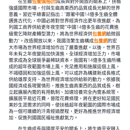
在生齒
包養價格ptt
成長與對外開放的關系上，扶植
強盛國際市場，付與生齒高東西的品質成長光鮮的世界
意義。習近平總書記指出：“跟著中國14億多生齒全體
邁進古代化，中國必將對世界經濟作出更年夜進獻，為
列國工商界供給更年夜空間”“中國14億多生齒的花費進
級需乞降財產轉型潛力，將為世界經濟供
包養網
給微弱
動力”。改造開放以來，我國浩繁生齒構成
包養網
的宏
大市場為世界經濟增加作出了嚴重進獻。以後，世界百
年未有之年夜變局加快演進，全球經濟增加乏力，市場
需求成為全球競爭最稀缺資本。我國有14億多生齒所構
成的超年夜範圍市場上風。充足應用和施展這個上風，
不竭穩固和加強這個上風，可以或許為構建新成長格式
供給雄厚支持、為世界經濟增加供給新的動力。依據我
國經濟成長現實情形，推進生齒高東西的品質成長，樹
立起擴展內需的有用軌制、加速培養完全內需系統等，
擴展居平易近花費，晉陞花費條理，將在更好知足國民
美妙生涯需求的同時，使扶植超年夜範圍的國際市場成
為一個可連續的汗青經過歷程，更好為推進世界經濟增
加、促進列國國民福祉進獻氣力。
在生齒成長與國度平安的關系上，將生齒平安歸入