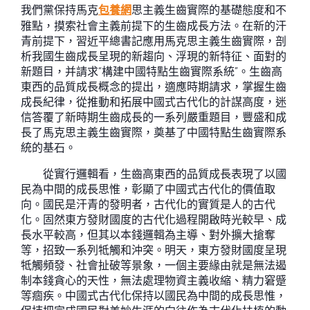
我們黨保持馬克
包養網
思主義生齒實際的基礎態度和不
雅點，摸索社會主義前提下的生齒成長方法。在新的汗
青前提下，習近平總書記應用馬克思主義生齒實際，剖
析我國生齒成長呈現的新趨向、浮現的新特征、面對的
新題目，并請求“構建中國特點生齒實際系統”。生齒高
東西的品質成長概念的提出，適應時期請求，掌握生齒
成長紀律，從推動和拓展中國式古代化的計謀高度，迷
信答覆了新時期生齒成長的一系列嚴重題目，豐盛和成
長了馬克思主義生齒實際，奠基了中國特點生齒實際系
統的基石。
從實行邏輯看，生齒高東西的品質成長表現了以國
民為中間的成長思惟，彰顯了中國式古代化的價值取
向。國民是汗青的發明者，古代化的實質是人的古代
化。固然東方發財國度的古代化過程開啟時光較早、成
長水平較高，但其以本錢邏輯為主導、對外擴大搶奪
等，招致一系列牴觸和沖突。明天，東方發財國度呈現
牴觸頻發、社會扯破等景象，一個主要緣由就是無法遏
制本錢貪心的天性，無法處理物資主義收縮、精力窘蹙
等痼疾。中國式古代化保持以國民為中間的成長思惟，