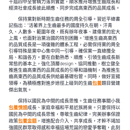
十屆四中全會精力落到實處，順水推舟增進生齒成長和
經濟社會成長彼此順應、同步完成高東西的品質成長。
保持黨對新時期生齒任務的周全引導。習近平總書
記指出：“活著界上生齒最多的國度持久在朝，汗青
久、人數多、範圍年夜，既有辦年夜事、建偉業的宏大
上風，也面對治黨治國的特別困難。”增進生齒高東西
的品質成長是一項復雜的體系工程，必需保持黨的周全
引導特殊是黨中心集中同一引導，確保黨一直總攬全
局、和諧各方。要在自動熟悉、順應、引領生齒成長新
常態的基本上，強化頂層design、協同推動，樹立健全
推進生齒高東西的品質成長的引導和諧機制，為推進生
齒高東西的品質成長供給最基礎包管。同時，做好宣揚
領導，為積極應對進步途徑上碰到的生齒
包養
題目營建
傑出氣氛。
保持以國民為中間的成長思惟。生齒任務事關小我
包養情婦
成長、家庭幸福和平易近族將來。只要保持以
國民為中間的成長思惟，尊敬生齒紀律，完美辦事保證
政策
包養金額
，增進配合介入、共享成長，才幹不竭加
強國民群眾取得感和幸福這場荒誕的戀愛爭奪戰，此刻