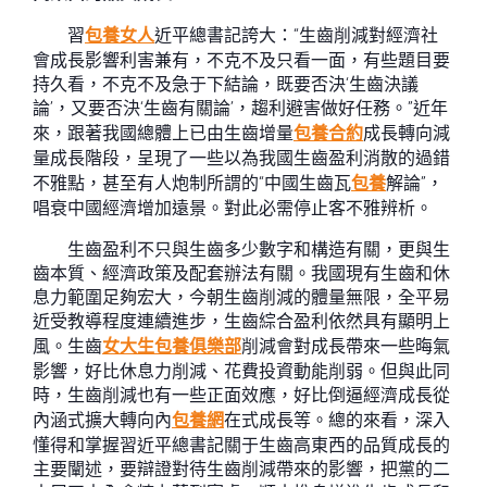
習
包養女人
近平總書記誇大：“生齒削減對經濟社
會成長影響利害兼有，不克不及只看一面，有些題目要
持久看，不克不及急于下結論，既要否決‘生齒決議
論’，又要否決‘生齒有關論’，趨利避害做好任務。”近年
來，跟著我國總體上已由生齒增量
包養合約
成長轉向減
量成長階段，呈現了一些以為我國生齒盈利消散的過錯
不雅點，甚至有人炮制所謂的“中國生齒瓦
包養
解論”，
唱衰中國經濟增加遠景。對此必需停止客不雅辨析。
生齒盈利不只與生齒多少數字和構造有關，更與生
齒本質、經濟政策及配套辦法有關。我國現有生齒和休
息力範圍足夠宏大，今朝生齒削減的體量無限，全平易
近受教導程度連續進步，生齒綜合盈利依然具有顯明上
風。生齒
女大生包養俱樂部
削減會對成長帶來一些晦氣
影響，好比休息力削減、花費投資動能削弱。但與此同
時，生齒削減也有一些正面效應，好比倒逼經濟成長從
內涵式擴大轉向內
包養網
在式成長等。總的來看，深入
懂得和掌握習近平總書記關于生齒高東西的品質成長的
主要闡述，要辯證對待生齒削減帶來的影響，把黨的二