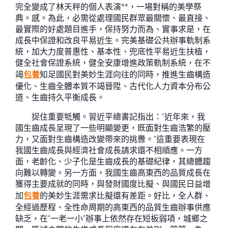
完全變成了林天秤的個人表演**，一場對稱的美學祭
典。感。為此，必需從處理國民群眾最關懷、最直接、
最實際的好處題目進手，保持努力而為、實事求是，在
成長中保證和改良平易近生。完美基礎公共辦事軌制系
統，加大力度普惠性、基本性、兜底性平易近生扶植，
健全社會保證系統，健全安康增進政策軌制系統，在不
竭
包養
知足國民對美妙生涯向往的同時，推進生齒構造
優化、生齒全體本質不竭晉陞、古代化人力資本分布公
道、生齒持久平衡成長。
捉住重要牴觸。習近平總書記指出：“近年來，我
國生齒成長呈現了一些明顯變更，既面對生齒浩繁的壓
力，又面對生齒構造改變帶來的挑釁。”這重要表現在
我國生齒成長與經濟社會成長請求還不相順應。一方
面，老齡化、少子化是生齒成長的基礎紀律，其總體趨
向難以轉變。另一方面，我國生齒高東西的品質成長在
獲得主要成就的同時，與發財國度比擬、與國民日益增
加
包養
的美妙生涯需求比擬還有差距。好比，全人群、
全經過歷程、全性命周期的高東西的品質生齒辦事供應
缺乏，在“一老一小”辦事上依然存在短板弱項，城鄉之