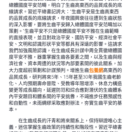
總體國度平安范疇，明白了生齒高東西的品質成長的底
線請求。習近平總書記誇大：“生齒平安是生齒高東西
的品質成長的底線請求，年夜國興衰往往遭到生齒狀態
的深入影響，要將生齒平安歸入總體國度平安范疇加以
策劃。”生齒平安不只是總體國度平安不雅在生齒範疇
的直接表現，並且對政治平安、國防平安、經濟社會平
安、文明和認識形狀平安等都具有深遠的影響。這請求
我們加強風險認識，在生齒成長計謀中周全貫徹總體國
度平安不雅，器重掌握生齒各要素之間，以及生齒與經
濟社會、資本周遭的狀況等內部要素間的彼此關系，加
大力度超前策劃和計謀預判。增進生齒
包養網
高東西的
品質成長，研判將來5年、15年甚至30年我國生齒老齡
化、人均預期壽命晉陞、受教導年限增添、休息力構造
變更等成長趨向，延遲防范和綜合應對潛伏的生齒體系
內平安題目和體系間的平安挑釁，不竭進步任務預感性
和自動性，未雨綢繆采取應對辦法，夯實生齒平安的基
本。
在生齒成長的汗青和將來關系上，保持辯證唯心主
義，迷信掌握生齒政策的持續性和階段性。習近平總書