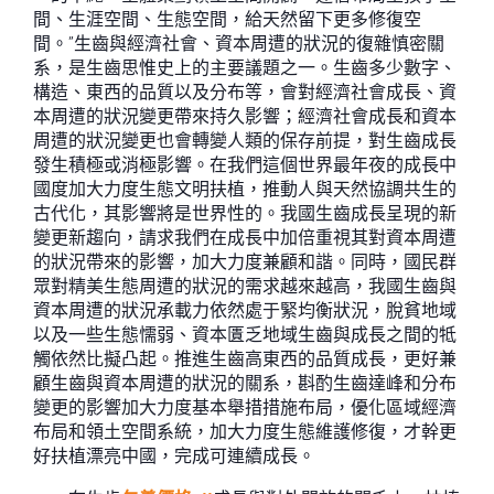
間、生涯空間、生態空間，給天然留下更多修復空
間。”生齒與經濟社會、資本周遭的狀況的復雜慎密關
系，是生齒思惟史上的主要議題之一。生齒多少數字、
構造、東西的品質以及分布等，會對經濟社會成長、資
本周遭的狀況變更帶來持久影響；經濟社會成長和資本
周遭的狀況變更也會轉變人類的保存前提，對生齒成長
發生積極或消極影響。在我們這個世界最年夜的成長中
國度加大力度生態文明扶植，推動人與天然協調共生的
古代化，其影響將是世界性的。我國生齒成長呈現的新
變更新趨向，請求我們在成長中加倍重視其對資本周遭
的狀況帶來的影響，加大力度兼顧和諧。同時，國民群
眾對精美生態周遭的狀況的需求越來越高，我國生齒與
資本周遭的狀況承載力依然處于緊均衡狀況，脫貧地域
以及一些生態懦弱、資本匱乏地域生齒與成長之間的牴
觸依然比擬凸起。推進生齒高東西的品質成長，更好兼
顧生齒與資本周遭的狀況的關系，斟酌生齒達峰和分布
變更的影響加大力度基本舉措措施布局，優化區域經濟
布局和領土空間系統，加大力度生態維護修復，才幹更
好扶植漂亮中國，完成可連續成長。