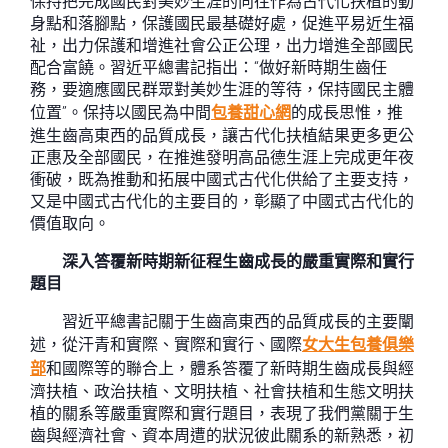
保持把完成國民對美妙生涯的向往作為古代化扶植的動
身點和落腳點，保護國民最基礎好處，促進平易近生福
祉，出力保護和增進社會公正公理，出力增進全部國民
配合富饒。習近平總書記指出：“做好新時期生齒任
務，要適應國民群眾對美妙生涯的等待，保持國民主體
位置”。保持以國民為中間
包養甜心網
的成長思惟，推
進生齒高東西的品質成長，讓古代化扶植結果更多更公
正惠及全部國民，在推進發明高品德生涯上完成更年夜
衝破，既為推動和拓展中國式古代化供給了主要支持，
又是中國式古代化的主要目的，彰顯了中國式古代化的
價值取向。
深入答覆新時期新征程生齒成長的嚴重實際和實行
題目
習近平總書記關于生齒高東西的品質成長的主要闡
述，從汗青和實際、實際和實行、國際
女大生包養俱樂
部
和國際等的聯合上，體系答覆了新時期生齒成長與經
濟扶植、政治扶植、文明扶植、社會扶植和生態文明扶
植的關系等嚴重實際和實行題目，表現了我們黨關于生
齒與經濟社會、資本周遭的狀況彼此關系的新熟悉，初