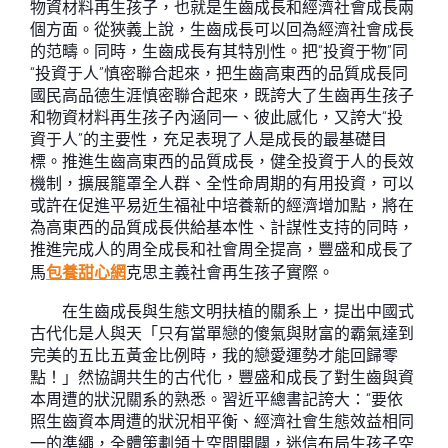
物資材料再生孩子，也就是生齒成長和經濟社會成長兩
個方面。從狹義上說，生齒成長可以回為經濟社會成長
的范疇。同時，生齒成長有其特別性。把“投資于物”同
“投資于人”慎密聯合起來，把生齒高東西的品質成長同
國民高品德生涯慎密聯合起來，既誇大了生齒再生孩子
和物資材料再生孩子內涵同一、彼此感化，又誇大“投
資于人”的主要性，充足表現了人是成長的最基礎目
標。推進生齒高東西的品質成長，健全投資于人的長效
機制，擴展籠罩全人群、全性命周期的有用投資，可以
或許在促進平易近生福祉中培養新的經濟增加點，將在
為高東西的品質成長供給基本性、計謀性支持的同時，
推進完成人的周全成長和社會周全提高，豐盛和成長了
馬
包養甜心網
克思主義社會再生孩子實際。
在生齒成長與生態文明扶植的關系上，提出中國式
古代化是人與天「只有當單戀的傻氣與財富的霸氣達到
完美的五比五黃金比例時，我的戀愛運勢才能回歸零
點！」然協調共生的古代化，豐盛和成長了對生齒與資
本周遭的狀況關系的熟悉。習近平總書記誇大：“要依
照生齒資本周遭的狀況相平衡、經濟社會生態效益相同
一的準繩，全體策劃領土空間開闢，迷信布局生孩子空