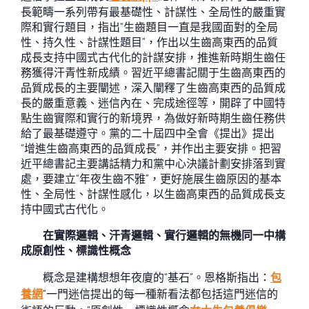
長範疇一系列帶有最基礎性、計謀性、全局性的嚴重實
際和實行題目，指出“生齒題目一直是我國面對的全局
性、持久性、計謀性題目”，作出以生齒高東西的品質
成長支持中國式古代化的計謀安排，推進新時期生齒任
務獲得汗青性新成績。習近平總書記關于生齒高東西的
品質成長的主要闡述，深入闡釋了生齒高東西的品質成
長的嚴重意義、迷信內在、完成途徑等，開辟了中國特
點生齒實際和實行的新境界，為做好新時期生齒任務供
給了最基礎遵守。黨的二十屆四中全會《提出》提出
“增進生齒高東西的品質成長”，并作出主要安排。把習
近平總書記主要講話精力和黨中心決議計劃安排落到實
處，要建立“年夜生齒不雅”，更好施展生齒原因的基本
性、全局性、計謀性感化，以生齒高東西的品質成長支
持中國式古代化。
在實際邏輯、汗青邏輯、實行邏輯的無機同一中構
成原創性、標識性概念
概念是建構想想年夜廈的“基石”。恩格斯指出：
包
養網
“一門迷信提出的每一種新看法都包括這門迷信的