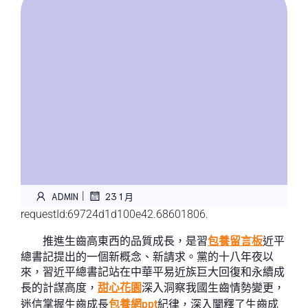
|
ADMIN
23 1 月
requestId:69724d1d100e42.68601806.
推進生齒高東西的品質成長，是習
包養留言板
近平
總書記提出的一個新概念、新請求。黨的十八年夜以
來，習近平總書記站在中華平易近族巨大回復和永續成
長的計謀高度，
甜心花園
深入洞察我國生齒情勢變更，
迷信掌握生齒成長
包養網ppt
紀律，深入闡釋了生齒成