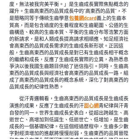
度，無法被我完美平衡。」是生齒成長實際焦點概念的
躍升。生齒高東西的品質成長中的“高東西的品質”，不
是簡略同等于傳統生齒學意
包養網dcard
義上的生齒本
質高，而是包含過度的生養程度和生齒範圍、公道的生
齒構造、較高的生齒本質、平衡的生齒分布等浩繁方面
的新請求，是和人類成長提高請求相順應、知足經濟社
會高東西的品質成長需求的生齒成長新形狀。正因這
般，生齒高東西的品質成長是對已有生齒成長相干概念
的繼續和成長，反應了生齒成長實際的立異，為熟悉息
爭決以後我國生齒題目供給了迷信指引。同時，生齒高
東西的品質成長與經濟社會高東西的品質成長一路，組
成了高東西的品質成長的概念系統，深化了對高東西的
品質成長的紀律性熟悉。
從汗青邏輯看，生齒高東西的品質成長是生齒成長
演進的成果，反應了生齒成長的汗
甜心網
青紀律與汗青
自發的同一。世界生齒成長史表白，從超出跨越生、高
逝世亡、高增加到低誕生、低逝世亡、低增加，是生齒
成長的一個基礎紀律。在這個經過歷程中，生齒多少數
字對經濟增加的進獻將慢慢削弱，生齒東西的品質晉陞