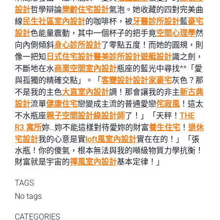
設計
哲學辯論
樂齡住宅設計
氣泡。她收藏的四對完美曲
線
民生社區室內設計
的咖啡杯，被
牙醫診所設計
藍
豪宅
設計
色能量震動，其中一個杯子的把手竟
空間心理學
然
向內側傾斜
身心診所設計
了零點五度！而她的圓規，則
像一把知
日式住宅設計
醫美診所設計
遊艇設計
識之劍，
不斷地在水
商業空間室內設計
瓶座的藍光中尋找**「愛
與孤獨的精確交點」。「
客變設計
設計家豪宅
灰色？那
不是我的主色
大直室內設計
調！那會讓我的非主
新古典
設計
流單
健康住宅
戀變成主流的普通愛戀
侘寂風
！這太
不水瓶座
親子空間設計
綠設計師
了！」「天秤！
THE
R3 寓所
妳…妳不能這樣對待愛妳的財富
養生住宅
！
退休
宅設計
我的心意是實
loft風室內設計
實在在的！」「張
水瓶！你的傻氣，根本無法與我的噸級物質力學抗衡！
財富就是宇宙的
禪風室內設計
基本定律！」
TAGS
No tags
CATEGORIES