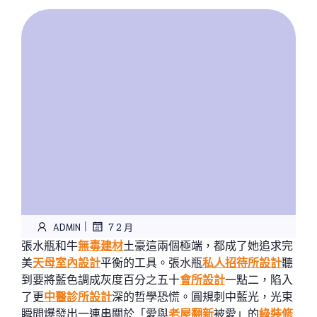
|
ADMIN
7 2 月
張水瓶和牛
無毒建材
土豪這兩個極端，都成了她追求完
美
天母室內設計
平衡的工具。張水瓶
私人招待所設計
聽
到要將藍色調成灰度百分之五十
會所設計
一點二，陷入
了更
中醫診所設計
深的哲學恐慌。圓規刺中藍光，光束
瞬間爆發出一連串關於「愛與
老屋翻新
被愛」的
綠裝修