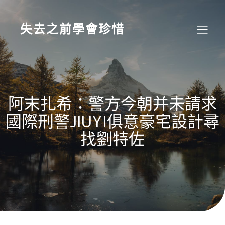
Skip
to
content
失去之前學會珍惜
阿末扎希：警方今朝并未請求
國際刑警JIUYI俱意豪宅設計尋
找劉特佐