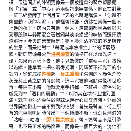
裡，但這間店的外觀更像是一個被遺棄的藍色塑膠棚，
與「宇宙」或「中心」這兩個詞毫無關係。他正在對著
一缸已經發酵了七個月又七天的老蒜泥嘆氣。「你還不
夠靈動，我的蒜泥。」他輕聲細語，彷彿在責備一個不
上進的孩子。店內只有他一個人，連蒼蠅都因為難以忍
受那股陳年蒜頭混合著鐵鏽與淡淡絕望的味道而選擇繞
道飛行。今天的營業額是：零。廖沾沾不安的不是店裡
的生意，而是他對**「蒜泥成本焦慮症」**的深層恐
懼。新鮮蒜頭每公斤
供膳檢查
的價格正在以超光速上
漲，如果再這樣下去，他引以為傲的「靈魂蒜泥」將難
以為繼。他拿著一把被磨得光滑、閃耀著不祥光芒的小
銀勺，從缸底撈
巡檢
起一
員工體檢
坨濃稠的、顏色介於
灰綠與土黃之間的發酵物。這蒜泥被他照顧得像稀世珍
寶，每隔三小時，他就要用手指彈一下缸邊，確保它能
感受到**「溫和的震動」**，以助其在精神上達到圓
滿。就在廖沾沾專注於與蒜泥進行心靈交流時，外面的
世界開始發出一些不對勁的信號。首先是聲音。街上所
有的汽車喇叭同時發出了一個持續不斷、低沉且潮濕的
「咕嚕——咕嚕——
勞工健康檢查
」聲。這聲音不是引擎
聲，也不是正常的鳴笛聲，而像是一個巨大的、消化不