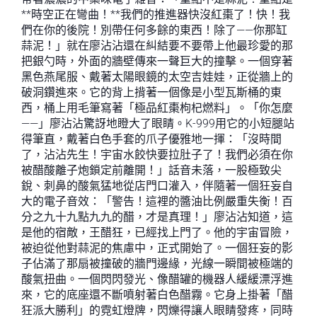
**時空正在彎曲！**我們的推進器快沒紅棗了！快！我
們在你的後院！別帶任何多餘的東西！除了——你那缸
蒜泥！」就在廖沾沾還在糾結要不要帶上他最珍愛的那
把銀勺時，外面的牆壁傳來一聲巨大的撞擊。一個穿著
黑色燕尾服、戴著太陽眼鏡的太空吉娃娃，正從牆上的
破洞鑽進來。它的背上揹著一個像是小型瓦斯桶的東
西，桶上用毛筆寫著「極品紅棗枸杞燃料」。「你怎麼
——」廖沾沾驚訝地瞪大了眼睛。K-999用它的小短腿站
得筆直，戴著白色手套的爪子優雅地一揮：「沒時間
了，沾沾先生！宇宙水餃快要拉肚子了！我們必須在你
被醋酸離子炮鎖定前離開！」話音未落，一股極致尖
銳、刺鼻的酸氣猛地從店門口灌入，伴隨著一個狂妄自
大的電子音效：「警告！這裡的醬油比例嚴重失衡！百
分之九十九點九九的醋，才是真理！」廖沾沾知道，這
是他的宿敵，王醋狂，已經找上門了。他的宇宙冒險，
被迫從他對蒜泥的焦慮中，正式開始了。一個狂妄的影
子佔滿了那扇被撞破的牆門邊緣，光線一瞬間被極端的
酸氣扭曲。一個閃閃發光、像醋罐的機器人緩緩漂浮進
來，它的底座還不斷噴射著白色醋霧。它身上掛著「醋
狂派大勝利」的霓虹燈牌，閃爍得讓人眼睛發疼，同時