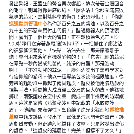
發出警報。王醋狂的聲音再次響起，這次帶著金屬回音
的嘲弄，刺耳得像是磨砂紙。「廖沾沾！你那充滿腐敗
氣味的蒜泥，是對醬料學的侮辱！必須淨化！」「你將
巡迴健康管理中心
為你那百分之五的醬油，以及百分之
九十五的邪惡蒜頭付出代價！」醋罐機器人的頂端裂
開，露出了一個巨大的管口，正在聚積藍色光芒。K-
999特務用它穿著燕尾服的小爪子，一把抓住了廖沾沾
的褲腳催促著他。「快點！沾沾先生！那是醋酸離子
炮！專門用來溶解有機發酵物的！」「它會把你的蒜泥
在零點一秒內變成無菌的、純淨的白醋！那是浩劫
啊！」「不准動我的蒜泥！」廖沾沾發出了醬料學家對
待信仰般的怒吼。他以一種專業包水餃的極限速度，從
旁邊的麵粉堆中抓起了兩團麵皮。麵皮被他用氣功般的
捏製手法，瞬間擴大成直徑三公尺的巨大麵皮。他猛地
擲出，兩張麵皮在空中交疊，變成一個半透明的防禦護
盾。這就是家傳《沾醬秘笈》中記載的「水餃皮護
盾」，薄韌而充滿彈性。藍色離子炮光束猛烈地
巡檢推
薦
擊中麵皮護盾，發出了一聲像是汽水開蓋的聲音。護
盾劇烈震動，但奇蹟般地擋住了攻擊，只是散發出濃郁
的麵香。「這麵皮的延展性！完美！但撐不了太久！」