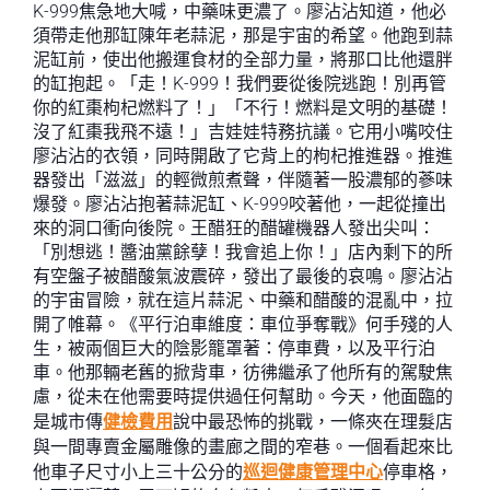
K-999焦急地大喊，中藥味更濃了。廖沾沾知道，他必
須帶走他那缸陳年老蒜泥，那是宇宙的希望。他跑到蒜
泥缸前，使出他搬運食材的全部力量，將那口比他還胖
的缸抱起。「走！K-999！我們要從後院逃跑！別再管
你的紅棗枸杞燃料了！」「不行！燃料是文明的基礎！
沒了紅棗我飛不遠！」吉娃娃特務抗議。它用小嘴咬住
廖沾沾的衣領，同時開啟了它背上的枸杞推進器。推進
器發出「滋滋」的輕微煎煮聲，伴隨著一股濃郁的蔘味
爆發。廖沾沾抱著蒜泥缸、K-999咬著他，一起從撞出
來的洞口衝向後院。王醋狂的醋罐機器人發出尖叫：
「別想逃！醬油黨餘孽！我會追上你！」店內剩下的所
有空盤子被醋酸氣波震碎，發出了最後的哀鳴。廖沾沾
的宇宙冒險，就在這片蒜泥、中藥和醋酸的混亂中，拉
開了帷幕。《平行泊車維度：車位爭奪戰》何手殘的人
生，被兩個巨大的陰影籠罩著：停車費，以及平行泊
車。他那輛老舊的掀背車，彷彿繼承了他所有的駕駛焦
慮，從未在他需要時提供過任何幫助。今天，他面臨的
是城市傳
健檢費用
說中最恐怖的挑戰，一條夾在理髮店
與一間專賣金屬雕像的畫廊之間的窄巷。一個看起來比
他車子尺寸小上三十公分的
巡迴健康管理中心
停車格，