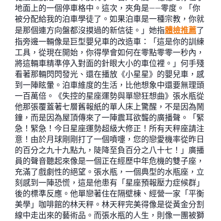
地面上的一個停車格中。這次，夾角是——零度。「你
被分配給我的泊車學徒了。如果泊車是一種宗教，你就
是那個連方向盤都沒摸過的新信徒。」她指
體檢推薦
了
指旁邊一輛像是巨型嬰兒車的改造車：「這是你的訓練
工具，從現在開始，你得學會如何在零點零零一秒內，
將這輛車精準停入對面的針眼大小的車位裡。」何手殘
看著那輛閃閃發光、還在播放《小星星》的嬰兒車，感
到一陣眩暈。泊車維度的生活，比他想象中還要無理頭
一百萬倍。《失控的星座運勢與單戀狂想曲》張水瓶從
他那張覆蓋著七層舊報紙的單人床上驚醒，不是因為鬧
鐘，而是因為屋頂傳來了一陣震耳欲聾的廣播聲。「緊
急！緊急！今日星座運勢超級大修正！所有天秤座請注
意！由於月球剛剛打了一個噴嚏，您的戀愛機率從昨日
的百分之九十九點九，陡降至負百分之八十七！」廣播
員的聲音聽起來像是一個正在經歷中年危機的雙子座，
充滿了戲劇性的絕望。張水瓶，一個典型的水瓶座，立
刻感到一陣恐慌，這是他患有「星座預報壓力症候群」
後的標準反應。他單戀著住在隔壁棟、經營一家「平衡
美學」咖啡館的林天秤。林天秤完美得像是從黃金分割
線中走出來的藝術品。而張水瓶的人生，則像一團被獅