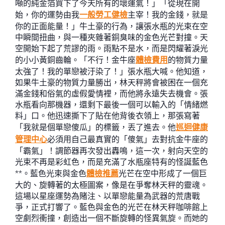
噸的純金箔買下了今天所有的壞運氣！」「從現在開
始，你的運勢由我
一般勞工健檢
主宰！我的金錢，就是
你的正面能量！」牛土豪的行為，讓張水瓶的光束在空
中瞬間扭曲，與一種夾雜著銅臭味的金色光芒對撞。天
空開始下起了荒謬的雨。雨點不是水，而是閃耀著淚光
的小小黃銅齒輪。「不行！金牛座
體檢費用
的物質力量
太強了！我的單戀被汙染了！」張水瓶大喊。他知道，
如果牛土豪的物質力量勝出，林天秤將會被困在一個充
滿金錢和俗氣的虛假愛情裡，而他將永遠失去機會。張
水瓶看向那機器，還剩下最後一個可以輸入的「情緒燃
料」口。他迅速撕下了貼在他背後衣領上，那張寫著
「我就是個單戀傻瓜」的標籤，丟了進去。他
巡迴健康
管理中心
必須用自己最真實的「傻氣」去對抗金牛座的
「霸氣」！調節器再次發出轟鳴，這一次，射向天空的
光束不再是彩虹色，而是充滿了水瓶座特有的怪誕藍色
**。藍色光束與金色
體檢推薦
光芒在空中形成了一個巨
大的、旋轉著的太極圖案，像是在爭奪林天秤的靈魂。
這場以星座運勢為賭注、以單戀能量為武器的荒唐戰
爭，正式打響了。藍色與金色的光芒在林天秤咖啡館上
空劇烈衝撞，創造出一個不斷旋轉的怪異氣旋。而她的