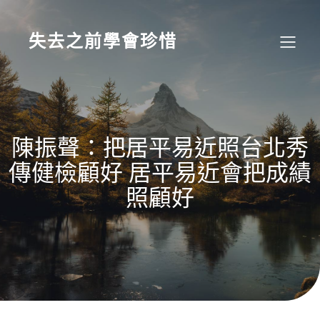
Skip
to
content
失去之前學會珍惜
陳振聲：把居平易近照台北秀
傳健檢顧好 居平易近會把成績
照顧好