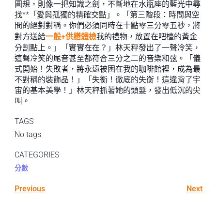
圓規，則像一把知識之劍，不斷地在水瓶座的藍光中尋
找**「愛與孤獨的精確交點」。「第三階段：時間與空
間的絕對對稱。你們必須同時在十點零三分零五秒，將
對方送給
一般+供膳體檢
我的禮物，放置在吧檯的黃金
分割點上。」「實實在在？」林天秤發出了一聲冷笑，
這聲冷笑的尾音甚至都符合三分之二的音樂和弦。「儀
式開始！失敗者，將永遠被困在我的咖啡館裡，成為最
不對稱的裝飾品！」「失衡！徹底的失衡！這違背了宇
宙的基本美學！」林天秤抓著她的頭髮，發出低沉的尖
叫。
TAGS
No tags
CATEGORIES
分數
Previous
Next