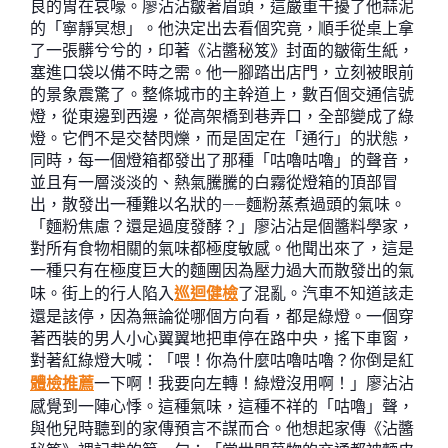
良的胃在哀嚎。廖沾沾皺著眉頭，這嚴重干擾了他蒜泥
的「寧靜冥想」。他決定出去看個究竟，順手從桌上拿
了一張髒兮兮的，印著《沾醬秘笈》封面的皺衛生紙，
塞進口袋以備不時之需。他一腳踏出店門，立刻被眼前
的景象震驚了。整條城市的主幹道上，數百個交通信號
燈，從東邊到西邊，從高架橋到巷弄口，全部變成了綠
燈。它們不是交替閃爍，而是固定在「通行」的狀態，
同時，每一個燈箱都發出了那種「咕嚕咕嚕」的聲音，
並且有一層淡淡的、熱氣騰騰的白霧從燈箱的頂部冒
出，散發出一種難以名狀的——麵粉蒸煮過頭的氣味。
「麵粉焦慮？還是過度發酵？」廖沾沾是個醬料學家，
對所有食物相關的氣味都極度敏感。他聞出來了，這是
一種只有在極度巨大的麵團因為壓力過大而散發出的氣
味。街上的行人陷入
巡迴健檢
了混亂。汽車不知道該走
還是該停，因為無論從哪個方向看，都是綠燈。一個穿
著西裝的男人小心翼翼地把車停在路中央，搖下車窗，
對著紅綠燈大喊：「喂！你為什麼咕嚕咕嚕？你倒是紅
體檢推薦
一下啊！我要向左轉！綠燈沒用啊！」廖沾沾
感覺到一陣心悸。這種氣味，這種不祥的「咕嚕」聲，
與他兒時聽到的家傳預言不謀而合。他想起家傳《沾醬