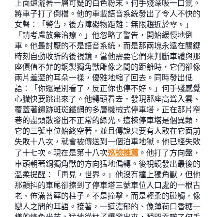
上面還灑著一層可疑的白色粉末。何手殘深吸一口氣。
將車子打了倒檔。他的車載語音系統發出了令人不快的
女聲：「警告，後方障礙物距離：無限趨近於零。」
「請考慮放棄治療。」他忽略了警告，開始緩慢地倒
車。他最討厭的不是語音系統，而是那兩塊永遠在關鍵
時刻自動收折的後視鏡。當他需要它們來判斷車體與那
座價值不菲的銅製獨角獸雕像之間的距離時，它們卻像
兩片羞澀的耳朵一樣，優雅地縮了回去。同時發出低
語：「你還是別看了，反正你也停不好。」何手殘感覺
心臟快要跳出來了。他轉頭看去，發現那座高聳入雲、
覆蓋著鏽跡斑斑鐵網的多層機械式停車塔，正在那片窄
巷的盡頭散發出不正常的綠光。這棟停車塔是個異類，
它的三號車位始終空著，並且傳說只要有人敢在它面前
失敗十八次，就會被傳送到一個泊車地獄。他已經失敗
了十七次。現在是第十八次
巡檢推薦
。他打了方向盤，
車頭朝著銅獨角獸的方向猛地偏轉。後視鏡發出最後的
溫柔提醒：「再見，世界。」他沒有撞上獨角獸，但他
那顫抖的車尾卻擦到了停車塔三號車位入口處的一根古
老、佈滿苔蘚的柱子。不是撞擊，而是輕柔的碰觸，像
戀人之間的耳語。接著，一道濃郁的、像薄荷口香糖一