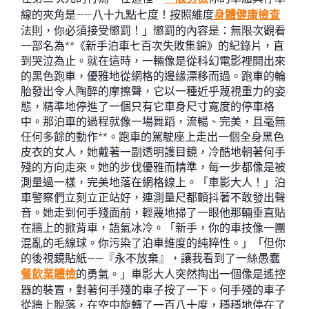
線的夾角是——八十九點七度！按照維度
身體健康檢查
法則，你必須接受懲罰！」懲罰的內容是：無限次觀看
一部名為**《新手泊車七百次失敗集錦》的紀錄片，直
到哭泣為止。就在這時，一輛像是從科幻電影裡開出來
的黑色跑車，優雅地從網格的邊緣漂移而過。跑車的輪
胎發出令人陶醉的摩擦聲，它以一種近乎蔑視重力的姿
態，精準地停進了一個只有它車身尺寸寬度的停車格
中。那泊車的過程就像一場舞蹈，流暢、完美，且毫無
任何多餘的動作**。跑車的駕駛座上走出一個全身黑色
皮衣的女人，她戴著一副透明護目鏡，冷酷地朝著何手
殘的方向走來。她的步伐優雅而精準，每一步都像是被
測量過一樣，完美地落在網格線上。「車影大人！」泊
車警察們立刻立正站好，連測量尺都顫抖著不敢發出聲
音。她走到何手殘面前，輕蔑地掃了一眼他那輛垂直貼
在牆上的掀背車，語氣冰冷。「新手，你的車技像一團
混亂的毛線球。你污染了泊車維度的純粹性。」「但你
的後視鏡貼紙——『永不放棄』，讓我看到了一絲愚蠢
餐飲業體檢
的勇氣。」車影大人突然掏出一個像是遙控
器的裝置，對著何手殘的車子按了一下。何手殘的車子
從牆上脫落，在空中旋轉了一百八十度，穩穩地停在了