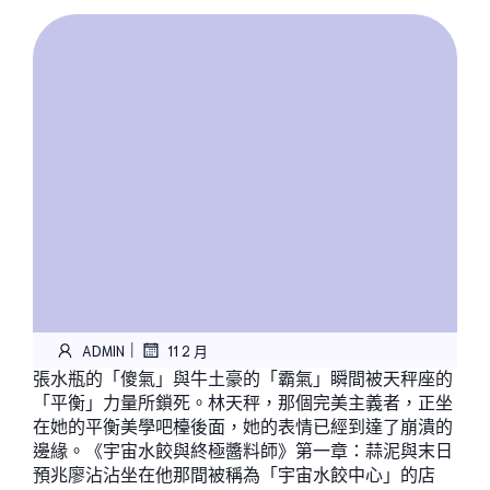
|
ADMIN
11 2 月
張水瓶的「傻氣」與牛土豪的「霸氣」瞬間被天秤座的
「平衡」力量所鎖死。林天秤，那個完美主義者，正坐
在她的平衡美學吧檯後面，她的表情已經到達了崩潰的
邊緣。《宇宙水餃與終極醬料師》第一章：蒜泥與末日
預兆廖沾沾坐在他那間被稱為「宇宙水餃中心」的店