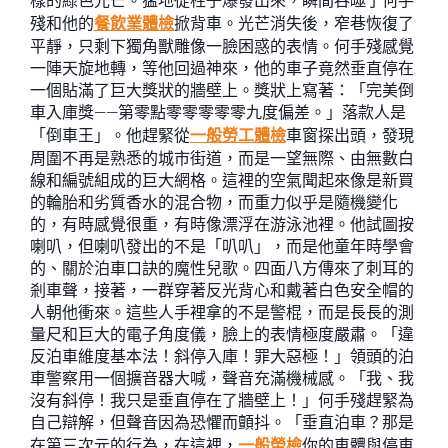
樣的綠色光芒。猛地從柱子爆發出來，瞬間吞噬了何手
殘和他的
餐飲業體檢
掀背車。光芒消失後，窄巷恢復了
平靜，只剩下獨角獸雕像一臉困惑的表情。何手殘感覺
一陣天旋地轉，等他回過神來，他的車子竟然垂直停在
一個貼滿了巨大獎狀的牆壁上。獎狀上寫著：「完美倒
車入庫獎——第零點零零零零零九度偏差。」落款人是
「倒車王」。他趕緊從
一般勞工體檢
車窗探出頭，發現
周圍不再是熟悉的城市街道，而是一望無際、由無數白
線和編號組成的巨大網格。這裡的空氣聞起來像是新買
的輪胎和劣質香水的混合物，而重力似乎是隨機變化
的，有時感覺很重，有時像漂浮在游泳池裡。他試圖按
喇叭，但喇叭發出的不是「叭叭」，而是他童年時學會
的、關於泊車口訣的魔性兒歌。四面八方傳來了刺耳的
剎車聲，接著，一群穿著反光背心和戴著白色安全帽的
人朝他衝來。這些人手裡拿的不是警棍，而是長長的測
量尺和巨大的電子角度儀，臉上的表情極度嚴肅。「違
反泊車維度基本法！斜停入庫！罪大惡極！」領頭的泊
車警察用一個擴音器大喊，聲音充滿機械感。「我、我
沒有斜停！我只是垂直停在了牆壁上！」何手殘趕緊為
自己辯解，但聲音因為恐懼而顫抖。「垂直泊車？那是
在第三次元的行為，在這裡，
一般勞檢
你的車體與停車