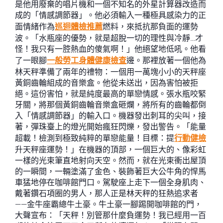
是他用廢棄的唱片機和一個不知名的外星計算器改造而
成的「情感調節器」。他必須輸入一種極具感染力的正
面情緒作為
巡迴體檢推薦
燃料，來抵抗那負面的運勢
波。「水瓶座的優勢，就是超脫一切的理性與冷靜…才
怪！我只有一腔熱血的傻氣啊！」他絕望地低吼。他看
了一眼腳
一般勞工身體健康檢查
邊。那裡放著一個他為
林天秤準備了兩年的禮物：一個用一萬塊小小的天秤座
黃銅齒輪組成的音樂盒。他從未送出，因為害怕被拒
絕。這份害怕，就是純度最高的單戀情感。張水瓶咬緊
牙關，將那個黃銅齒輪音樂盒砸爛，將所有的齒輪都倒
入「情感調節器」的輸入口。機器發出刺耳的尖叫，接
著，彈珠臺上的燈光開始瘋狂閃爍，發出警告。「能量
超載！檢測到極致純粹的單戀能量！目標：提
行動健檢
升天秤座運勢！」在機器的頂部，一個巨大的、像彩虹
一樣的光束筆直地射向天空。然而，就在光束衝出屋頂
的一瞬間，一輛塗滿了金色、裝飾著巨大公牛角的悍馬
車猛地停在咖啡館門口。駕駛座上走下一個全身肌肉、
戴著鑽石項圈的男人，那人正是林天秤的狂熱追求者
——金牛座霸總牛土豪。牛土豪一腳踢開咖啡館的門，
大聲宣布：「天秤！別管那什麼負運勢！我已經用一百