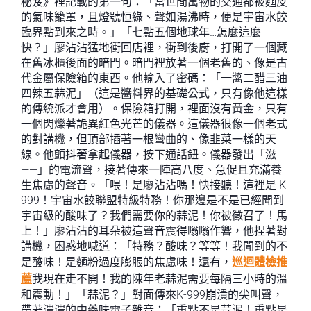
秘笈》裡記載的第一句：「當世間萬物的交通都被麵皮
的氣味籠罩，且燈號恒綠、聲如湯沸時，便是宇宙水餃
臨界點到來之時。」「七點五個地球年…怎麼這麼
快？」廖沾沾猛地衝回店裡，衝到後廚，打開了一個藏
在舊冰櫃後面的暗門。暗門裡放著一個老舊的、像是古
代金屬保險箱的東西。他輸入了密碼：「一醬二醋三油
四辣五蒜泥」（這是醬料界的基礎公式，只有像他這樣
的傳統派才會用）。保險箱打開，裡面沒有黃金，只有
一個閃爍著詭異紅色光芒的儀器。這儀器很像一個老式
的對講機，但頂部插著一根彎曲的、像韭菜一樣的天
線。他顫抖著拿起儀器，按下通話鈕。儀器發出「滋
——」的電流聲，接著傳來一陣高八度、急促且充滿養
生焦慮的聲音。「喂！是廖沾沾嗎！快接聽！這裡是 K-
999！宇宙水餃聯盟特級特務！你那邊是不是已經聞到
宇宙級的酸味了？我們需要你的蒜泥！你被徵召了！馬
上！」廖沾沾的耳朵被這聲音震得嗡嗡作響，他捏著對
講機，困惑地喊道：「特務？酸味？等等！我聞到的不
是酸味！是麵粉過度膨脹的焦慮味！還有，
巡迴體檢推
薦
我現在走不開！我的陳年老蒜泥需要每隔三小時的溫
和震動！」「蒜泥？」對面傳來K-999崩潰的尖叫聲，
帶著濃濃的中藥味電子雜音：「重點不是蒜泥！重點是