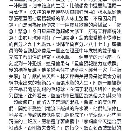
一陣眩暈。泊車維度的生活，比他想象中還要無理頭一
百萬倍。《失控的星座運勢與單戀狂想曲》張水瓶從他
那張覆蓋著七層舊報紙的單人床上驚醒，不是因為鬧
鐘，而是因為屋頂傳來了一陣震耳欲聾的廣播聲。「緊
急！緊急！今日星座運勢超級大修正！所有天秤座請注
意！由於月球剛剛打了一個噴嚏，您的戀愛機率從昨日
的百分之九十九點九，陡降至負百分之八十七！」廣播
員的聲音聽起來像是一個正在經歷中年危機的雙子座，
充滿了戲劇性的絕望。張水瓶，一個典型的水瓶座，立
刻感到一陣恐慌，這是他患有「星座預報壓力症候群」
後的標準反應。他單戀著住在隔壁棟、經營一家「平衡
美學」咖啡館的林天秤。林天秤完美得像是從黃金分割
線中走出來的藝術品。而張水瓶的人生，則像一團被獅
子座暴君隨意亂踢的毛線球，充滿了混亂與錯位。他衝
到窗邊，往外看去。整座城市已經因為這個突如其來的
「超級修正」而陷入了荒謬的混亂。街道上的雙魚座
們，開始不受控制地流下鹹鹹的海水淚，他們無法停止
地哭泣，導致城市低窪處已經形成了小型潟湖。那些摩
羯座的上班族，嚴格遵守著廣播中「摩羯座今天適合原
地踏步，否則將失去襪子」的指令。數百名西裝筆挺的