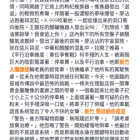
領，同時開啟了它背上的枸杞推進器。推進器發出「滋
滋」的輕微煎煮聲，伴隨著一股濃郁的蔘味爆發。廖沾
沾抱著蒜泥缸、K-999咬著他，一起從撞出來的洞口衝
向後院。王醋狂的醋罐機器人發出尖叫：「別想逃！醬
油黨餘孽！我會追上你！」店內剩下的所有空盤子被醋
酸氣波震碎，發出了最後的哀鳴。廖沾沾的宇宙冒險，
就在這片蒜泥、中藥和醋酸的混亂中，拉開了帷幕。
《平行泊車維度：車位爭奪戰》何手殘的人生，被兩個
巨大的陰影籠罩著：停車費，以及平行泊車。他那
新竹
入職健檢
輛老舊的掀背車，彷彿繼承了他所有的駕駛焦
慮，從未在他需要時提供過任何幫助。今天，他面臨的
是城市傳說中最恐怖的挑戰，一條夾在理髮店與一間專
賣金屬雕像的畫廊之間的窄巷。一個看起來比他車子尺
寸小上三十公分的停車格，上面還灑著一層可疑的白色
粉末。何手殘深吸一口氣。將車子打了倒檔。他的車載
語音系統發出了令人不快的女聲：
新竹 帶狀皰疹疫苗
「警告，後方障礙物距離：無限趨近於零。」「請考慮
放棄治療。」他忽略了警告，開始緩慢地倒車。他最討
厭的不是語音系統，而是那兩塊永遠在關鍵時刻自動收
折的後視鏡。當他需要它們來判斷車體與那座價值不菲