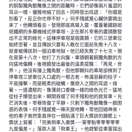
的銅製獨角獸雕像之間的距離時，它們卻像兩片羞澀的
耳朵一樣，優雅地縮了回去。同時發出低語：「你還是
別看了，反正你也停不好。」何手殘感覺心臟快要跳出
來了。他轉頭看去，發現那座高聳入雲、覆蓋著鏽跡斑
斑鐵網的多層機械式停車塔，正在那片窄巷的盡頭散發
出不正常的綠光。這棟停車塔是個異類，它的三號車位
始終空著，並且傳說只要有人敢在它面前失敗十八次，
就會被傳送到一個泊車地獄。他已經失敗了十七次。現
在是第十八次。他打了方向盤，車頭朝著銅獨角獸的方
向猛地偏轉。後視鏡發出最後的溫柔提醒：「再見，世
界。」他沒有撞上獨角獸，但他那顫抖的車尾卻擦到了
停車塔三號車位入口處的一根古老、佈滿苔蘚的柱子。
不是撞擊，而是輕柔的碰觸，像戀人之間的耳語。接
著，一道濃郁的、像薄荷口香糖一樣的綠色光芒。猛地
從柱子爆發出來，瞬間吞噬了何手殘和他的掀背車。光
芒消失後，窄巷恢復了平靜，只剩下獨角獸雕像一臉困
惑的表情。何手殘感覺一陣天旋地轉，等他回過神來，
他的車子竟然垂直停在一個貼滿了巨大獎狀的牆壁上。
獎狀上寫著：「完美倒車入庫獎——第零點零零零零零
九度偏差。」落款人是「倒車王」。他趕緊從車窗探出