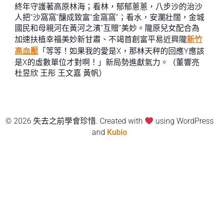
終年守護著高原林海；看林，郁郁蔥蔥，八步沙的治沙
人把“沙窩窩”釀成致富“金窩窩”；看水，安瀾壯闊，金城
國民和母親河在黃河之濱“互贈”美妙。隴原兒女配合為
加速扶植幸福美妙新甘肅、不竭首創富平易近興隴
新竹
高血壓
「等等！如果我的愛是X，那林天秤的回應Y應該
是X的虛數單位才對啊！」新局勢進獻氣力。（董響亮
杜昱欣 王彤 王文嘉 黃帆）
© 2026 失去之前學會珍惜. Created with
using WordPress
and
Kubio