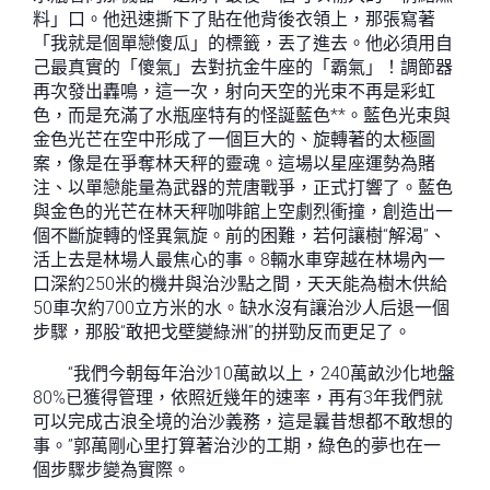
料」口。他迅速撕下了貼在他背後衣領上，那張寫著
「我就是個單戀傻瓜」的標籤，丟了進去。他必須用自
己最真實的「傻氣」去對抗金牛座的「霸氣」！調節器
再次發出轟鳴，這一次，射向天空的光束不再是彩虹
色，而是充滿了水瓶座特有的怪誕藍色**。藍色光束與
金色光芒在空中形成了一個巨大的、旋轉著的太極圖
案，像是在爭奪林天秤的靈魂。這場以星座運勢為賭
注、以單戀能量為武器的荒唐戰爭，正式打響了。藍色
與金色的光芒在林天秤咖啡館上空劇烈衝撞，創造出一
個不斷旋轉的怪異氣旋。前的困難，若何讓樹“解渴”、
活上去是林場人最焦心的事。8輛水車穿越在林場內一
口深約250米的機井與治沙點之間，天天能為樹木供給
50車次約700立方米的水。缺水沒有讓治沙人后退一個
步驟，那股“敢把戈壁變綠洲”的拼勁反而更足了。
“我們今朝每年治沙10萬畝以上，240萬畝沙化地盤
80%已獲得管理，依照近幾年的速率，再有3年我們就
可以完成古浪全境的治沙義務，這是曩昔想都不敢想的
事。”郭萬剛心里打算著治沙的工期，綠色的夢也在一
個步驟步變為實際。