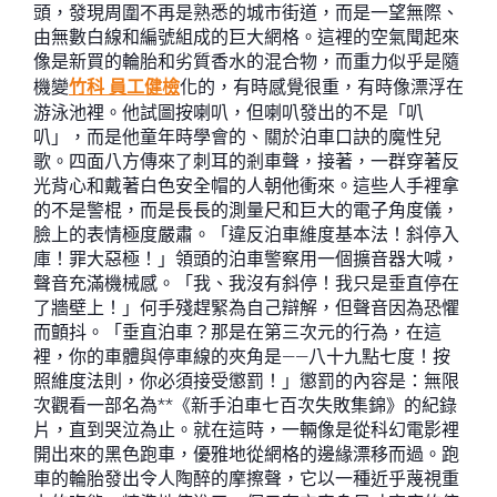
頭，發現周圍不再是熟悉的城市街道，而是一望無際、
由無數白線和編號組成的巨大網格。這裡的空氣聞起來
像是新買的輪胎和劣質香水的混合物，而重力似乎是隨
機變
竹科 員工健檢
化的，有時感覺很重，有時像漂浮在
游泳池裡。他試圖按喇叭，但喇叭發出的不是「叭
叭」，而是他童年時學會的、關於泊車口訣的魔性兒
歌。四面八方傳來了刺耳的剎車聲，接著，一群穿著反
光背心和戴著白色安全帽的人朝他衝來。這些人手裡拿
的不是警棍，而是長長的測量尺和巨大的電子角度儀，
臉上的表情極度嚴肅。「違反泊車維度基本法！斜停入
庫！罪大惡極！」領頭的泊車警察用一個擴音器大喊，
聲音充滿機械感。「我、我沒有斜停！我只是垂直停在
了牆壁上！」何手殘趕緊為自己辯解，但聲音因為恐懼
而顫抖。「垂直泊車？那是在第三次元的行為，在這
裡，你的車體與停車線的夾角是——八十九點七度！按
照維度法則，你必須接受懲罰！」懲罰的內容是：無限
次觀看一部名為**《新手泊車七百次失敗集錦》的紀錄
片，直到哭泣為止。就在這時，一輛像是從科幻電影裡
開出來的黑色跑車，優雅地從網格的邊緣漂移而過。跑
車的輪胎發出令人陶醉的摩擦聲，它以一種近乎蔑視重