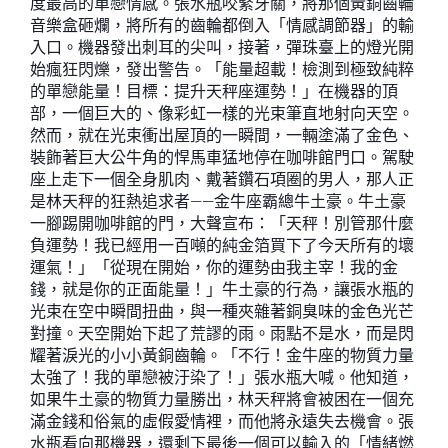
度最高的單戀情感。張水瓶咬緊牙關，將那個黃銅齒輪
音樂盒砸爛，將所有的齒輪都倒入「情感調節器」的輸
入口。機器發出刺耳的尖叫，接著，彈珠臺上的燈光開
始瘋狂閃爍，發出警告。「能量超載！檢測到極致純粹
的單戀能量！目標：提升天秤座運勢！」在機器的頂
部，一個巨大的、像彩虹一樣的光束筆直地射向天空。
然而，就在光束衝出屋頂的一瞬間，一輛塗滿了金色、
裝飾著巨大公牛角的悍馬車猛地停在咖啡館門口。駕駛
座上走下一個全身肌肉、戴著鑽石項圈的男人，那人正
是林天秤的狂熱追求者——金牛座霸總牛土豪。牛土豪
一腳踢開咖啡館的門，大聲宣布：「天秤！別管那什麼
負運勢！我已經用一百噸的純金箔買下了今天所有的壞
運氣！」「從現在開始，你的運勢由我主宰！我的金
錢，就是你的正面能量！」牛土豪的行為，讓張水瓶的
光束在空中瞬間扭曲，與一種夾雜著銅臭味的金色光芒
對撞。天空開始下起了荒謬的雨。雨點不是水，而是閃
耀著淚光的小小黃銅齒輪。「不行！金牛座的物質力量
太強了！我的單戀被汙染了！」張水瓶大喊。他知道，
如果牛土豪的物質力量勝出，林天秤將會被困在一個充
滿金錢和俗氣的虛假愛情裡，而他將永遠失去機會。張
水瓶看向那機器，還剩下最後一個可以輸入的「情緒燃