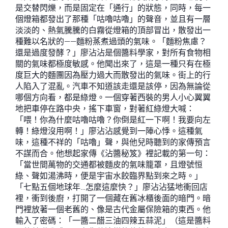
是交替閃爍，而是固定在「通行」的狀態，同時，每一
個燈箱都發出了那種「咕嚕咕嚕」的聲音，並且有一層
淡淡的、熱氣騰騰的白霧從燈箱的頂部冒出，散發出一
種難以名狀的——麵粉蒸煮過頭的氣味。「麵粉焦慮？
還是過度發酵？」廖沾沾是個醬料學家，對所有食物相
關的氣味都極度敏感。他聞出來了，這是一種只有在極
度巨大的麵團因為壓力過大而散發出的氣味。街上的行
人陷入了混亂。汽車不知道該走還是該停，因為無論從
哪個方向看，都是綠燈。一個穿著西裝的男人小心翼翼
地把車停在路中央，搖下車窗，對著紅綠燈大喊：
「喂！你為什麼咕嚕咕嚕？你倒是紅一下啊！我要向左
轉！綠燈沒用啊！」廖沾沾感覺到一陣心悸。這種氣
味，這種不祥的「咕嚕」聲，與他兒時聽到的家傳預言
不謀而合。他想起家傳《沾醬秘笈》裡記載的第一句：
「當世間萬物的交通都被麵皮的氣味籠罩，且燈號恒
綠、聲如湯沸時，便是宇宙水餃臨界點到來之時。」
「七點五個地球年…怎麼這麼快？」廖沾沾猛地衝回店
裡，衝到後廚，打開了一個藏在舊冰櫃後面的暗門。暗
門裡放著一個老舊的、像是古代金屬保險箱的東西。他
輸入了密碼：「一醬二醋三油四辣五蒜泥」（這是醬料