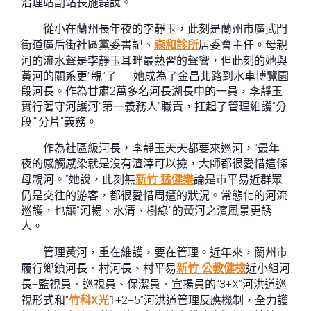
治理站副站長施磊說。
從小在蘭州長年夜的李靜玉，此刻是蘭州市廣武門
街道廣后街社區黨委書記、
森和診所
居委會主任。母親
河的流水聲是李靜玉耳畔最熟習的聲響，但此刻的她與
黃河的關系更“親”了——她成為了金昌北路到水車博覽園
段河長。作為甘肅2萬多名河長湖長中的一員，李靜玉
實行著守河護河“第一義務人”職責，扛起了管理維護“分
段”“分片”義務。
作為社區級河長，李靜玉天天都要來巡河，“最年
夜的感觸感染就是沒有渣滓可以撿，大師都很愛惜這條
母親河。”她說，此刻無
新竹 猛健樂
論是市平易近群眾
仍是交往的游客，都很愛惜周遭的狀況。常態化的河流
巡護，也讓“河暢、水清、樹綠”的黃河之濱風景更誘
人。
管理黃河，重在維護，要在管理。近年來，蘭州市
履行鄉鎮河長、村河長、村平易
新竹 公教健檢
近小組河
長+監視員、巡視員、保潔員、宣揚員的“3+X”河洪道巡
視形式和“
竹科X光
1+2+5”河洪道管理反應機制，全力護