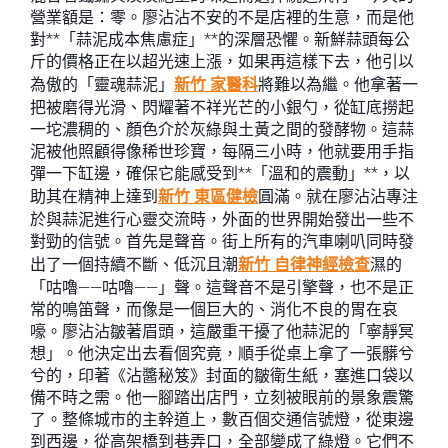
營業額是：零。廖沾沾不安的不是店裡的生意，而是他
對**「蒜泥成本焦慮症」**的深層恐懼。新鮮蒜頭每公
斤的價格正在以超光速上漲，如果再這樣下去，他引以
為傲的「靈魂蒜泥」
新竹 家醫科
將難以為繼。他拿著一
把被磨得光滑、閃耀著不祥光芒的小銀勺，從缸底撈起
一坨濃稠的、顏色介於灰綠與土黃之間的發酵物。這蒜
泥被他照顧得像稀世珍寶，每隔三小時，他就要用手指
彈一下缸邊，確保它能感受到**「溫和的震動」**，以
助其在精神上達到
新竹 東區健檢
圓滿。就在廖沾沾專注
於與蒜泥進行心靈交流時，外面的世界開始發出一些不
對勁的信號。首先是聲音。街上所有的汽車喇叭同時發
出了一個持續不斷、低沉且潮
新竹 自律神經檢查
濕的
「咕嚕——咕嚕——」聲。這聲音不是引擎聲，也不是正
常的鳴笛聲，而像是一個巨大的、消化不良的胃在哀
嚎。廖沾沾皺著眉頭，這嚴重干擾了他蒜泥的「寧靜冥
想」。他決定出去看個究竟，順手從桌上拿了一張髒兮
兮的，印著《沾醬秘笈》封面的皺衛生紙，塞進口袋以
備不時之需。他一腳踏出店門，立刻被眼前的景象震驚
了。整條城市的主幹道上，數百個交通信號燈，從東邊
到西邊，從高架橋到巷弄口，全部變成了綠燈。它們不