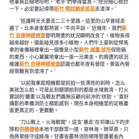
他事無巨細地吩咐，“老手”們學得當真。“吃完細心檢討
一下，必定要記得帶
新竹 帶狀皰疹疫苗
走渣滓。”
“巡護時天天要走二三十里路，這里的山早曾經走
遍了，比本身家都熟習。”牛向平說，“近幾年，我們
新
竹 自律神經檢查
發明周遭的狀況顯明改良了，植物長得
越來越好，還能碰見很多小植物，人們牛土豪則從悍馬
車的後備箱裡拿出一個像是小型
新竹 減重 診所
保險箱
的東西，小心翼翼地拿出一張一元美金。的周遭的狀況
維護
新竹 自律神經檢查
認識也都年夜有晉陞，景區內曾
經很難見到渣滓了。”
“以前我拿起相機都是抓拍一些漂亮的剎時，怎么
美就怎么拍。可是此刻鏡頭拍到的都是水域救濟、打火
實訓的‘嚴重’以及戰友們義無反顧向前沖的‘拼勁’。”喜好
攝影的準備消防士楊凱感到，現在本身相機里的定格畫
面更真正的、更震動。
“刀山敢上、火海敢闖”，這支“暴走”在祁連山下的步
隊和
供膳健檢
本地干部群眾一道，穿林海，跨草原，只
為將翠綠守成綠海。甘肅省叢林消防總隊管護著省內