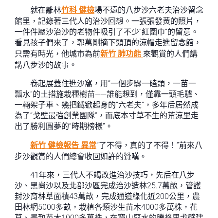
就在離林
竹科 健檢
場不遠的八步沙六老夫治沙留念
館里，記錄著三代人的治沙回想。一張張發黃的照片，
一件件壓沙治沙的老物件吸引了不少“紅圍巾”的留意。
看見孩子們來了，郭萬剛摘下頭頂的涼帽走進留念館，
只需有時光，他城市為前
新竹 肺功能
來觀賞的人們講
講八步沙的故事。
卷起展蓋住進沙窩，用“一個步驟一磕頭，一苗一
瓢水”的土措施栽種樹苗——誰能想到，僅靠一頭毛驢、
一輛架子車、幾把鐵锨起身的“六老夫”，多年后居然成
為了“戈壁最強創業團隊”，而底本寸草不生的荒涼里走
出了勝利圓夢的“時期榜樣”。
新竹 健檢報告 異常
“了不得，真的了不得！”前來八
步沙觀賞的人們總會收回如許的贊嘆。
41年來，三代人不竭改進治沙技巧，先后在八步
沙、黑崗沙以及北部沙區完成治沙造林25.7萬畝，管護
封沙育林草面積43萬畝，完成通道綠化近200公里，農
田林網5000多畝，栽植各類沙生苗木4000多萬株，花
草、景致苗木1000多萬株，在窮山惡水的騰格里戈壁建