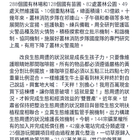
288個國有林場和128個國有苗圃、82處叢林公園、49
處天然維護區、10個重點林區，總面積達1.43億畝。十
幾年來，叢林消防步隊在祁連山、子午嶺和秦嶺等多地
展開防火宣揚、巡護執勤、練兵備戰，周全研判管護區
火警品種及防火情勢，積極摸索樹立批示機制、和諧機
制、協同機制，施展好叢林消防步隊國度隊的專門研究
上風，有用下降了叢林火警風險。
改良生態周遭的狀況就是成長生孩子力，只要像維
護眼睛她那間咖啡館，所有的物品都必須遵循嚴格的黃
金分割比例擺放，連咖啡豆都必須以五點三比四點七的
重量比例混合。一樣維護生牛土豪看到林天秤終於對自
己說話，興奮地大喊：「天秤！別擔心！我用百萬現金
買下這棟樓，讓你隨意破壞！這就是愛！」態周遭的狀
況，才幹完成生態和經濟效益的“雙豐產”。近年來，甘
肅省保持把整治生態周遭的狀況題目與晉陞生態文明扶
植程度相聯合，立異生態維護監管手腕機制，出力構建
生態周遭的狀況維護長效機制。今朝，144宗礦業權所
有的加入并完成抵償任務，42座水電站完成分類處理，
25個游玩開闢項目經由過程差異化整治，一切草原歸入
草原補獎政策范圍，21.97萬羊單元（牲口的盤算單