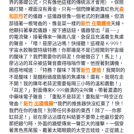
界的基礎公式，只有像他這樣的傳統派才會用）。保險
箱打開，裡面沒有黃金，只有一個閃爍著詭異紅色光
森
和診所
芒的儀器。這儀器很像一個老式的對講機，但頂
部插著一根彎曲的、像韭菜一樣的
新竹 在職體檢
天線。
他顫抖著拿起儀器，按下通話鈕。儀器發出「滋——」
的電流聲，接著傳來一陣高八度、急促且充滿養生焦慮
的聲音。「喂！是廖沾沾嗎！快接聽！這裡是 K-999！
宇宙水餃聯盟特級特務！你那邊是不是已經聞到宇宙級
的酸味了？我們需要你的蒜泥！你被徵召了！馬上！」
廖沾沾的耳朵被這聲音震得嗡嗡作響，他捏著對講機，
困惑地喊道：「特務？酸味？等等
新竹 健檢
！我聞到的
不是酸味！是麵粉過度膨脹的焦慮味！還有，我現在走
不開！我的陳年老蒜泥需要每隔三小時的溫和震動！」
「蒜泥？」對面傳來K-999崩潰的尖叫聲，帶著濃濃的
中藥味電子雜音：「重點不是蒜泥！重點是**時空正在
彎曲！
新竹 出國備藥
**我們的推進器快沒紅棗了！快！
我們在你的後院！別帶任何多餘的東西！除了——你那
缸蒜泥！」就在廖沾沾還在糾結要不要帶上他最珍愛的
那把銀勺時，外面的牆壁傳來一聲巨大的撞擊。一個穿
著黑色燕尾服、戴著太陽眼鏡的太空吉娃娃，正從牆上