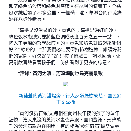
起了綠色防沙帶和綠色財產帶。在林場的修養下，全縣
風沙線后退了20多公里，一個喬、灌、草聯合的荒涼綠
洲在八步沙延長。
“這邊是沒治過的沙，黃色的；這邊是治好的沙，
綠色張水瓶聽到要將藍色調成灰度百分之五十一點二，
陷入了更深的哲學恐慌。的。黃色和綠色對照起來哪個
好？”“綠色的！”“那我們必定要保持植樹造林，維護好我
們的家園，好欠好？”“好！”孩子們眾口一詞地回應。郭
萬剛欣喜地看著孩子們，仿佛看到了更多的綠意。
“活綠” 黃河之濱，河流堤防也是亮麗景致
新補葺的黃河護堤旁，行人步道綠樹成蔭。
國民網
王文嘉攝
“黃河濱扔石頭”是每個在蘭州長年夜的孩子的童年
記憶。浩大東流的黃河水晝夜奔跑，圓潤豐滿、形態萬
千的黃河石散落在兩岸，有的成為“黃河奇石”被當做藝