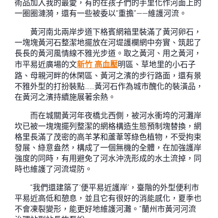
術品加入我的最愛，有的在孩子們的手里化作河面上的
一圈圈漣漪，還有一些被委以“重擔”——維護河流。
黃河南北兩岸步道下格賓網箱里裝滿了黃河卵石，
一塊塊黃河石整潔地擺放在河堤護欄網中夯實、筑起了
長長的黃河風情線不雅光步道。取之黃河、用之黃河，
市平易近廣場的文
新竹 高血壓
明區、草地里的小石子
路、母親河畔的休閑區、黃河之濱的步行路面，還有景
不雅外型的打扮裝點……黃河石作為城市醜化的裝潢品，
在黃河之濱持續施展著余熱。
而在城關黃河年夜橋北西側，被河水衝垮的河灘岸
坎已被一塊塊擺列整潔的網格構造生態預制塊替換，網
格里長滿了茂密的高羊茅和蘆葦等綠色植物，不受拘束
發展、綠意盎然，構成了一個無機的全體，在加強護岸
強度的同時，有用避免了河水沖洗形成的水土流掉，同
時也維護了河流堤防。
“我們還建築了‘便平易近護岸’，臺階的外型便利市
平易近高低和憩息，並且它有很好的消能感化，夏季也
不會凍裂變形，能更好地維護河灘。”蘭州市黃河河流