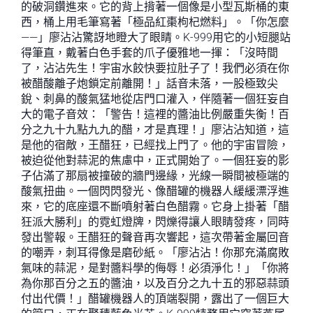
的破洞鑽進來。它的背上揹著一個像是小型瓦斯桶的東
西，桶上用毛筆寫著「極品紅棗枸杞燃料」。「你怎麼
——」廖沾沾驚訝地瞪大了眼睛。K-999用它的小短腿站
得筆直，戴著白色手套的爪子優雅地一揮：「沒時間
了，沾沾先生！宇宙水餃快要拉肚子了！我們必須在你
被醋酸離子炮鎖定前離開！」話音未落，一股極致尖
銳、刺鼻的酸氣猛地從店門口灌入，伴隨著一個狂妄自
大的電子音效：「警告！這裡的醬油比例嚴重失衡！百
分之九十九點九九的醋，才是真理！」廖沾沾知道，這
是他的宿敵，王醋狂，已經找上門了。他的宇宙冒險，
被迫從他對蒜泥的焦慮中，正式開始了。一個狂妄的影
子佔滿了那扇被撞破的牆門邊緣，光線一瞬間被極端的
酸氣扭曲。一個閃閃發光、像醋罐的機器人緩緩漂浮進
來，它的底座還不斷噴射著白色醋霧。它身上掛著「醋
狂派大勝利」的霓虹燈牌，閃爍得讓人眼睛發疼，同時
發出警報。王醋狂的聲音再次響起，這次帶著金屬回音
的嘲弄，刺耳得像是磨砂紙。「廖沾沾！你那充滿腐敗
氣味的蒜泥，是對醬料學的侮辱！必須淨化！」「你將
為你那百分之五的醬油，以及百分之九十五的邪惡蒜頭
付出代價！」醋罐機器人的頂端裂開，露出了一個巨大