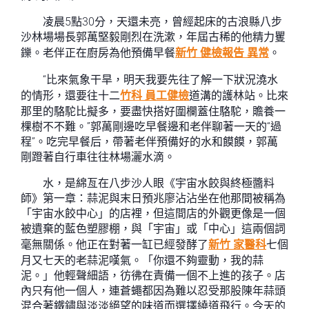
凌晨5點30分，天還未亮，曾經起床的古浪縣八步
沙林場場長郭萬堅毅剛烈在洗漱，年屆古稀的他精力矍
鑠。老伴正在廚房為他預備早餐
新竹 健檢報告 異常
。
“比來氣象干旱，明天我要先往了解一下狀況澆水
的情形，還要往十二
竹科 員工健檢
道溝的護林站。比來
那里的駱駝比擬多，要盡快搭好圍欄蓋住駱駝，贍養一
棵樹不不難。”郭萬剛邊吃早餐邊和老伴聊著一天的“過
程”。吃完早餐后，帶著老伴預備好的水和饃饃，郭萬
剛蹬著自行車往往林場灑水滴。
水，是綿亙在八步沙人眼《宇宙水餃與終極醬料
師》第一章：蒜泥與末日預兆廖沾沾坐在他那間被稱為
「宇宙水餃中心」的店裡，但這間店的外觀更像是一個
被遺棄的藍色塑膠棚，與「宇宙」或「中心」這兩個詞
毫無關係。他正在對著一缸已經發酵了
新竹 家醫科
七個
月又七天的老蒜泥嘆氣。「你還不夠靈動，我的蒜
泥。」他輕聲細語，彷彿在責備一個不上進的孩子。店
內只有他一個人，連蒼蠅都因為難以忍受那股陳年蒜頭
混合著鐵鏽與淡淡絕望的味道而選擇繞道飛行。今天的