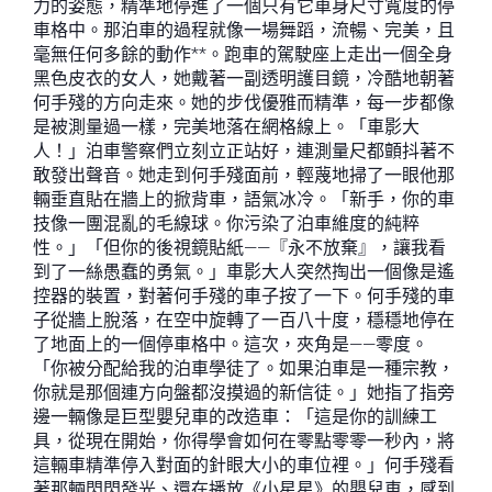
力的姿態，精準地停進了一個只有它車身尺寸寬度的停
車格中。那泊車的過程就像一場舞蹈，流暢、完美，且
毫無任何多餘的動作**。跑車的駕駛座上走出一個全身
黑色皮衣的女人，她戴著一副透明護目鏡，冷酷地朝著
何手殘的方向走來。她的步伐優雅而精準，每一步都像
是被測量過一樣，完美地落在網格線上。「車影大
人！」泊車警察們立刻立正站好，連測量尺都顫抖著不
敢發出聲音。她走到何手殘面前，輕蔑地掃了一眼他那
輛垂直貼在牆上的掀背車，語氣冰冷。「新手，你的車
技像一團混亂的毛線球。你污染了泊車維度的純粹
性。」「但你的後視鏡貼紙——『永不放棄』，讓我看
到了一絲愚蠢的勇氣。」車影大人突然掏出一個像是遙
控器的裝置，對著何手殘的車子按了一下。何手殘的車
子從牆上脫落，在空中旋轉了一百八十度，穩穩地停在
了地面上的一個停車格中。這次，夾角是——零度。
「你被分配給我的泊車學徒了。如果泊車是一種宗教，
你就是那個連方向盤都沒摸過的新信徒。」她指了指旁
邊一輛像是巨型嬰兒車的改造車：「這是你的訓練工
具，從現在開始，你得學會如何在零點零零一秒內，將
這輛車精準停入對面的針眼大小的車位裡。」何手殘看
著那輛閃閃發光、還在播放《小星星》的嬰兒車，感到