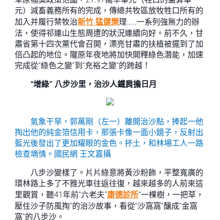
元）減畜義務所有的完成，傳總共牧區放牧牲口所有的
加入并履行禁牧治
新竹 猛健樂
理……一系列強無力的辦
法，使得祁連山生態周遭的狀況連續向好。前不久，甘
肅省第十四次黨代會召開，漂亮甘肅的扶植被擺到了加
倍凸起的地位。隴原年夜地將加快開釋綠色潛能，加速
完成從“綠色之變”到“充裕之變”的跨越！
“增綠” 八步沙里，治沙人鐵肩擔日月
氣象干旱，郭萬剛（左一）離開治沙點，捧起一他
掏出他的純金箔信用卡，那張卡像一面小鏡子，反射出
藍光後發出了更加耀眼的金色。抔土，和林場工人一路
檢查墑情。
國民網 王文嘉攝
八步沙變樣了。片片綠意將黃沙粉飾，平整寬廣的
環林路上多了不雅光車往返往復，越來越多的人前來這
里觀賞，聽41年前“六老夫”
康德診所
“一棵樹，一把草，
壓住沙子防風掏”的治沙故事，看從“沙窩窩”釀成“金窩
窩”的八步沙。