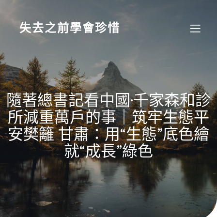
Skip
to
content
失去之前學會珍惜
隨著總書記看中國·千家森和診
所減重萬戶的事｜筑牢生態平
安樊籬 甘肅：用“生態”底色繪
就“成長”綠色