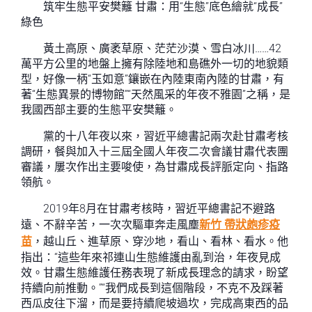
筑牢生態平安樊籬 甘肅：用“生態”底色繪就“成長”
綠色
黃土高原、廣袤草原、茫茫沙漠、雪白冰川……42
萬平方公里的地盤上擁有除陸地和島礁外一切的地貌類
型，好像一柄“玉如意”鑲嵌在內陸東南內陸的甘肅，有
著“生態異景的博物館”“天然風采的年夜不雅園”之稱，是
我國西部主要的生態平安樊籬。
黨的十八年夜以來，習近平總書記兩次赴甘肅考核
調研，餐與加入十三屆全國人年夜二次會議甘肅代表團
審議，屢次作出主要唆使，為甘肅成長評脈定向、指路
領航。
2019年8月在甘肅考核時，習近平總書記不避路
遠、不辭辛苦，一次次驅車奔走風塵
新竹 帶狀皰疹疫
苗
，越山丘、進草原、穿沙地，看山、看林、看水。他
指出：“這些年來祁連山生態維護由亂到治，年夜見成
效。甘肅生態維護任務表現了新成長理念的請求，盼望
持續向前推動。”“我們成長到這個階段，不克不及踩著
西瓜皮往下溜，而是要持續爬坡過坎，完成高東西的品