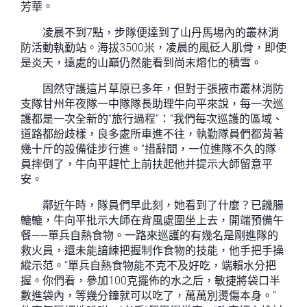
芳華。
凌晨不到7點，步隊便達到了山丹馬場內的叢林消
防活動執勤站。海拔3500米，凌晨的風砭人肌骨，即使
是炎天，遠處的山巔仍然能看到尚未熔化的積雪。
固然守護這片草原已多年，但對于張掖市叢林消防
支隊甘州年夜隊一中隊隊長助理牛向平來說，每一次巡
護都是一次全新的“旅行過程”：“我們每次巡護的區域、
道路都紛歧樣，良多處所車進不往，執勤隊員們都背著
幾十斤的設備徒步行進。”措辭間，一位進隊不久的隊
員摔倒了，牛向平趕忙上前扶起他并提示大師留意平
安。
鄰近午時，隊員們早此刻，她看到了什麼？已饑腸
轆轆，牛向平批示大師在背風處圍坐上去，開端預備午
餐——單兵自熱食物。一路來巡護的有幾名是剛進隊的
救火員，還未能諳練把握制作食物的技能，他手把手操
縱示范。“單兵自熱食物能不克不及好吃，端賴水分把
握。你們看，參加100克擺佈的水之后，敏捷將袋口半
數進袋內，等幾分鐘就可以吃了，萬萬別燙傷本身。”