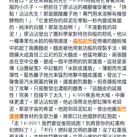
的管口，正在聚積藍色光芒。K-999特務用它穿著燕尾
服的小爪子，一把抓住了廖沾沾的褲腳催促著他。「快
點！沾沾先生！那是醋酸離子炮！專門用來溶解有機發
酵物的！」「它會把你的蒜泥在零點一秒內變成無菌
的、純淨的白醋！那是浩劫啊！」「不准動我的蒜
泥！」廖沾沾發出了醬料學家對待信仰般的怒吼。他以
一種專業包水餃的極限速度，
森和診所
從旁邊的麵粉堆
中抓起了兩團麵皮。麵皮被他用氣功般的捏製手法，瞬
間擴大成直徑三公尺的巨大麵皮。他猛地擲出，兩張麵
皮在空中交疊，變成一個半透明的防禦護盾。這就是家
傳《沾醬秘笈》中記載的「水餃皮護盾」，薄韌而充滿
彈性。藍色離子炮光束猛烈地擊中麵皮護盾，發出了一
聲像是汽水開蓋的聲音。護盾劇烈震動，但奇蹟般地擋
住了攻擊，只是散發出濃郁的麵香。「這麵皮的延展
性！完美！但撐不了太久！」K-999焦急地大喊，中藥
味更濃了。廖沾沾知道，他必須帶走他那缸陳年老蒜
泥，那是宇宙的希望。他跑到蒜泥缸前，使出他搬
新竹
健檢
運食材的全部力量，將那口比他還胖的缸抱起。
「走！K-999！我們要從後院逃跑！別再管你的紅棗枸
杞燃料了！」「不行！燃料是文明的基礎！沒了紅棗我
飛不遠！」吉娃娃特務抗議。它用小嘴咬住廖沾沾的衣