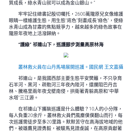
質成長，綠水青山就可以成為金山銀山。”
牢牢記住總書記殷切囑托，2600萬隴原兒女像維護
眼睛一樣維護生態，用生態“底色”刻畫成長“綠色”，使綠
水青山成為甘肅的焦點競爭力，越來越多的綠色故事在
隴原年夜地上活潑歸納。
“護綠” 祁連山下，巡護腳步測量高原林海
叢林救火員在山丹馬場展開巡護。
國民網 王文嘉攝
祁連山，是我國西部主要生態平安樊籬，不只孕育
石羊河、黑河、疏勒河三年夜內陸河，還攔阻巴丹吉
林、騰格里兩年夜戈壁南侵，拱衛著青躲高原和“中華
水塔”三江源。
在祁連山下攜裝巡護是什么體驗？10人的小分隊，
每人負重20余斤，叢林救火員們風塵僕僕翻山而行，每
次巡護需徒步至多20里路。默默苦守在高海拔地域的他
們，被雄鷹見證勇毅，被駿馬見證虔誠，在高原貢獻著