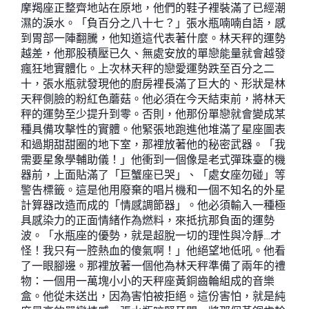
摩羯座正整齊地站在原地，他們的鞋子裡裝滿了已經潮
濕的淚水。「負百分之八十七？」張水瓶喃喃自語，感
到胃部一陣翻騰，他知道這代表著什麼。林天秤的運勢
越差，他那股積壓已久、無處安放的單戀能量就會越發
瘋狂地實體化。上次林天秤的戀愛運勢跌至百分之二
十，張水瓶就發現他的廚房裡長滿了巨大的、形狀是林
天秤側臉的粉紅色蘑菇。他必須在今天結束前，將林天
秤的運勢至少提升到零。否則，他那份單戀就會變成某
種具備攻擊性的實體。他緊張地跑進他堆滿了星座圖表
和過期甜甜圈的地下室，那裡放著他的秘密武器。「我
需要星象學輔助儀！」他衝到一個像是老式彈珠臺的機
器前，上面貼滿了「巨蟹座已哭」、「處女座勿碰」等
警告標籤。這是他用廢棄的唱片機和一個不知名的外星
計算器改造而成的「情感調節器」。他必須輸入一種極
具感染力的正面情緒作為燃料，來抵抗那負面的運勢
波。「水瓶座的優勢，就是超脫一切的理性與冷靜…才
怪！我只有一腔熱血的傻氣啊！」他絕望地低吼。他看
了一眼腳邊。那裡放著一個他為林天秤準備了兩年的禮
物：一個用一萬塊小小的天秤座黃銅齒輪組成的音樂
盒。他從未送出，因為害怕被拒絕。這份害怕，就是純