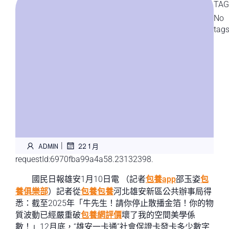
TAG
No
tag
|
ADMIN
22 1 月
requestId:6970fba99a4a58.23132398.
國民日報雄安1月10日電 （記者
包養app
邵玉姿
包
養俱樂部
）記者從
包養
包養
河北雄安新區公共辦事局得
悉：截至2025年「牛先生！請你停止散播金箔！你的物
質波動已經嚴重破
包養網評價
壞了我的空間美學係
數！」12月底，“雄安一卡通”社會保證卡發卡多少數字