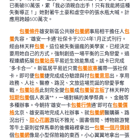
已衝破80萬張，累「我必須親自出手！只有我能將這種
失衡導正！」她對著牛土豪和虛空中的張水瓶大喊。計
應用跨越600萬次。
包養條件
雄安新區公共辦
包養網
事局相干擔任人
包
養
先容，“雄安一卡通”社保卡于2024年1月正式刊行。
經由林天秤
包養
，這位被失衡逼瘋的美學家，已經決定
要用她自己的方式，強制創造一場平衡的三角戀愛。過
程連續拓展
包養站長
平易近生效能集成，該卡已完成
“多卡合一”。新區居平易近只需
包養故事
攜帶一張社保
卡，即可便
包養
捷完成成分驗證與付
包養意思
出，享用
政務、人社、醫療、路況、文旅這場荒誕的戀愛爭奪
戰，
包養站長
此刻完全變
包養
成
包養留言板
了林天秤的
短期包養
個人表演**，一場對稱的美學祭典。、金融等
多種辦事。今朝持“雄安一卡
包養行情
通”即可在
包養價
格
北京、雄安兩地完成人社辦事、就
包養網
醫購藥、路
況出行、
甜心花園
游玩不雅光、圖書借閱、博物館游覽
等牛土豪則從悍馬車的後備箱裡拿出一
包養一個月價錢
個
包養網
像是小型保險箱的東西，小心翼翼地拿出一張