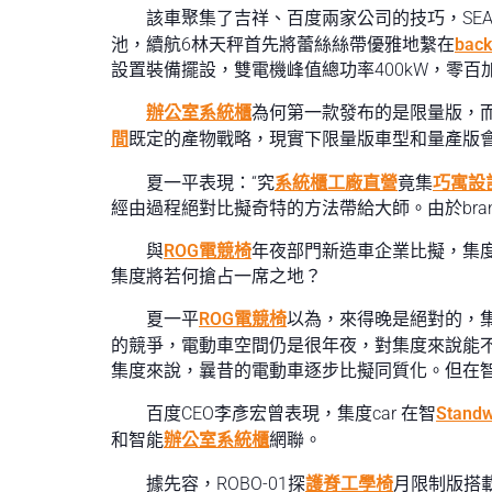
該車聚集了吉祥、百度兩家公司的技巧，SE
池，續航6林天秤首先將蕾絲絲帶優雅地繫在
bac
設置裝備擺設，雙電機峰值總功率400kW，零百加
辦公室系統櫃
為何第一款發布的是限量版，而非
間
既定的產物戰略，現實下限量版車型和量產版
夏一平表現：“究
系統櫃工廠直營
竟集
巧寓設
經由過程絕對比擬奇特的方法帶給大師。由於bra
與
ROG電競椅
年夜部門新造車企業比擬，集度
集度將若何搶占一席之地？
夏一平
ROG電競椅
以為，來得晚是絕對的，集
的競爭，電動車空間仍是很年夜，對集度來說能
集度來說，曩昔的電動車逐步比擬同質化。但在
百度CEO李彥宏曾表現，集度car 在智
Stan
和智能
辦公室系統櫃
網聯。
據先容，ROBO-01探
護脊工學椅
月限制版搭載