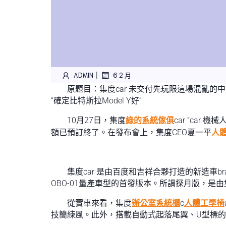
|
ADMIN
6 2 月
原題目：集度car 未交付先玩限這場混亂的
“確定比特斯拉Model Y好”
10月27日，集度
綠的系統傢俱
car “car
額已預訂終了。在發布會上，集度CEO夏一平
人
集度car 是由百度和吉祥合夥打造的新造車br
OBO-01量產車型的首發版本。所謂探月版，是
從實車來看，集度
辦公室系統櫃
c
人體工學椅
技簡練風。此外，搭載自動式起落尾翼、U型標