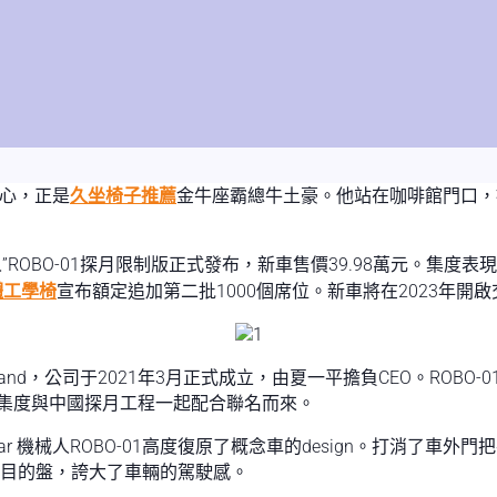
中心，正是
久坐椅子推薦
金牛座霸總牛土豪。他站在咖啡館門口，
 機械人”ROBO-01探月限制版正式發布，新車售價39.98萬元。集度
體工學椅
宣布額定追加第二批1000個席位。新車將在2023年開
and，公司于2021年3月正式成立，由夏一平擔負CEO。ROBO-0
由集度與中國探月工程一起配合聯名而來。
ar 機械人ROBO-01高度復原了概念車的design。打消了
的目的盤，誇大了車輛的駕駛感。