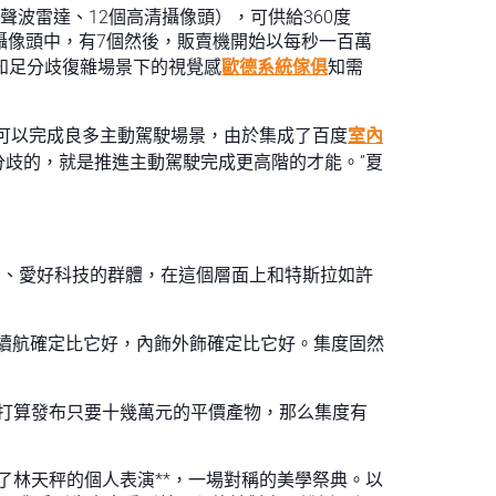
波雷達、12個高清攝像頭），可供給360度
攝像頭中，有7個然後，販賣機開始以每秒一百萬
，知足分歧復雜場景下的視覺感
歐德系統傢俱
知需
可以完成良多主動駕駛場景，由於集成了百度
室內
分歧的，就是推進主動駕駛完成更高階的才能。”夏
青、愛好科技的群體，在這個層面上和特斯拉如許
續航確定比它好，內飾外飾確定比它好。集度固然
打算發布只要十幾萬元的平價產物，那么集度有
了林天秤的個人表演**，一場對稱的美學祭典。以