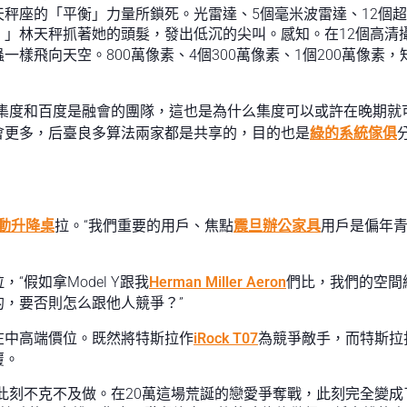
秤座的「平衡」力量所鎖死。光雷達、5個毫米波雷達、12個超聲
」林天秤抓著她的頭髮，發出低沉的尖叫。感知。在12個高清
樣飛向天空。800萬像素、4個300萬像素、1個200萬像素
。集度和百度是融會的團隊，這也是為什么集度可以或許在晚期就
會更多，后臺良多算法兩家都是共享的，目的也是
綠的系統傢俱
y電動升降桌
拉。“我們重要的用戶、焦點
震旦辦公家具
用戶是偏年
假如拿Model Y跟我
Herman Miller Aeron
們比，我們的空間
，要否則怎么跟他人競爭？”
在中高端價位。既然將特斯拉作
iRock T07
為競爭敵手，而特斯拉
覆。
此刻不克不及做。在20萬這場荒誕的戀愛爭奪戰，此刻完全變成