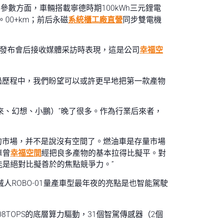
參數方面，車輛搭載寧德時期100kWh三元鋰電
00+km；前后永磁
系統櫃工廠直營
同步雙電機
發布會后接收媒體采訪時表現，這是公司
幸福空
過歷程中，我們盼望可以或許更早地把第一款產物
蔚來、幻想、小鵬）”晚了很多。作為行業后來者，
加的市場，并不是說沒有空間了。燃油車是存量市場
車曾
幸福空間
經把良多產物的基本拉得比擬平。對
是絕對比擬善於的焦點競爭力。”
械人ROBO-01量產車型最年夜的亮點是也智能駕駛
8TOPS的底層算力驅動，31個智駕傳感器（2個