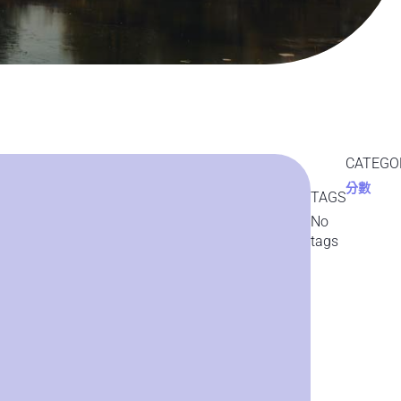
CATEGO
分數
TAGS
No
tags