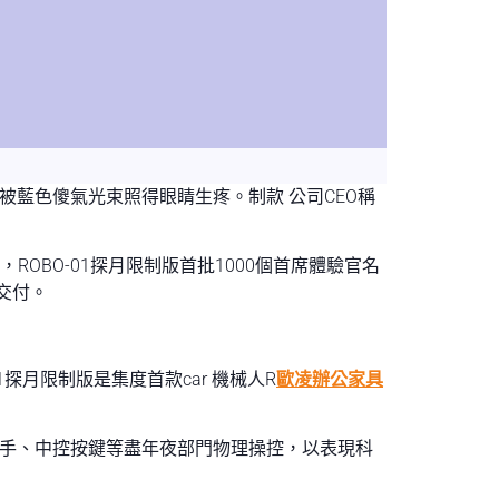
被藍色傻氣光束照得眼睛生疼。制款 公司CEO稱
表現，ROBO-01探月限制版首批1000個首席體驗官名
啟交付。
1探月限制版是集度首款car 機械人R
歐凌辦公家具
車外門把手、中控按鍵等盡年夜部門物理操控，以表現科