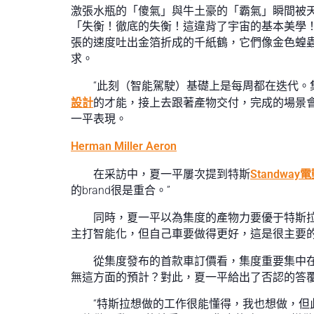
激張水瓶的「傻氣」與牛土豪的「霸氣」瞬間被天
「失衡！徹底的失衡！這違背了宇宙的基本美學！
張的速度吐出金箔折成的千紙鶴，它們像金色蝗蟲一
求。
“此刻（智能駕駛）基礎上是每周都在迭代
設計
的才能，接上去跟著產物交付，完成的場景
一平表現。
Herman Miller Aeron
在采訪中，夏一平屢次提到特斯
Standwa
的brand很是重合。”
同時，夏一平以為集度的產物力要優于特斯拉，“
主打智能化，但自己車要做得更好，這是很主要的
從集度發布的首款車訂價看，集度重要集中
無這方面的預計？對此，夏一平給出了否認的答
“特斯拉想做的工作很能懂得，我也想做，但