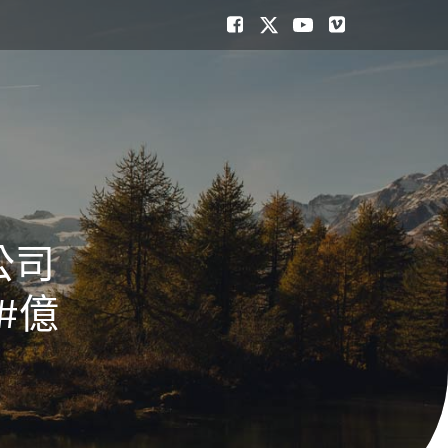
公司
#億