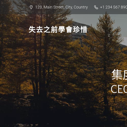
Skip
123, Main Street, City, Country
+1 234 567 89
to
content
失去之前學會珍惜
集
C