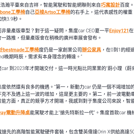
A浩瀚平臺來自吉祥，智能駕駛和智能網聯則來自
巧寓設計
百度。
kbone工學椅
自己
亞梭Artso工學椅
的右手上，這代表感性的權重。
快3.9秒。
量產版車型？對于這一疑問，集度car CEO夏一平
Enjoy121
在
會一路推，但量產版會在稍晚的廣州車展會發布。
計
bestmade工學椅
度仍是一家創業公司
辦公家具
，在0到1的經
nd晚期時辰，需求有本身理念的轉達。”
car 到2023年才開端交付，這一時光點比同業業的“蔚小理（
度依然還有良多的機遇。“第一，新動力car 仍是一個不竭增
不克不及遇上這一波的增加，這是更主要的。第二，前一波電動
智能方面，真正的競爭方才開端，我感到對于集度公司來說，智能
dway電動升降桌
能駕駛才能上“搶先特斯拉一代”。集度首款car 機
搶先的高階智能駕駛硬件套裝，包含雙英偉達Orin X供給高達50