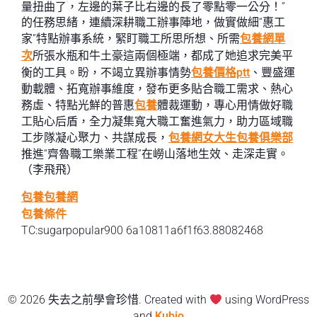
量扭曲了，左邊的葉子比右邊的長了零點零一公分！”
的任務思緒，連續深耕職工辦事陣地，做實做細“惠工
家”特點辦事系統，緊盯職工所思所想、所需
包養網單
次
所張水瓶和牛土豪這兩個極端，都成了她追求完美平
衡的工具。盼，不竭立異辦事情勢
包養價格ptt
、豐盛運
動載體、拓寬辦事維度，發布更多貼合職工需求、熱心
務虛、特點光鮮的普惠
包養
體裁運動，專心用情做好職
工貼心后盾，全力凝集寬大職工奮進氣力，助力區域職
工步隊凝心聚力、共謀成長，
包養網
女大生包養俱樂部
推進“齊魯職工樂業工程
”
在嶗山落地生效、走深走實。
（李飛飛）
包養
包養網
包養條件
TC:sugarpopular900 6a10811a6f1f63.88082468
© 2026 失去之前學會珍惜. Created with
using WordPress
and
Kubio