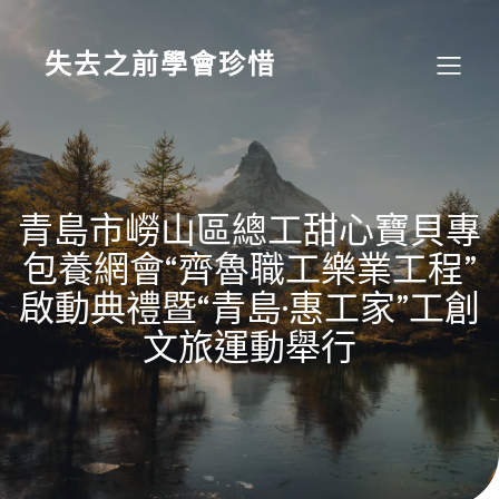
Skip
to
content
失去之前學會珍惜
青島市嶗山區總工甜心寶貝專
包養網會“齊魯職工樂業工程”
啟動典禮暨“青島·惠工家”工創
文旅運動舉行