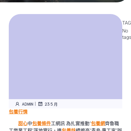
TAG
No
tag
|
ADMIN
23 5 月
包養行情
甜心
中
包養條件
工網訊 為扎實推動“
包養網
齊魯職
工樂業工程”落地實行，連
包養妹
續擦亮“青島·惠工家”辦